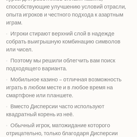
способствующие улучшению условий отрасли,
опыта игроков и честного подхода к азартным
играм.
Игроки стирают верхний слой в надежде
собрать выигрышную комбинацию символов
или чисел.
Поэтому мы решили облегчить вам поиск
подходящего варианта.
Мобильное казино – отличная возможность
играть в любом месте и в любое время на
смартфоне или планшете.
Вместо Дисперсии часто используют
квадратный корень из неё.
Обычный игрок, матожидание которого
отрицательно, только благодаря Дисперсии