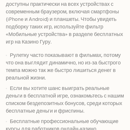
доступны практически на всех устройствах с
современным браузером, включая смартфоны
(iPhone и Android) и планшеты. Чтобы увидеть
подборку таких игр, используйте фильтр
«Мобильные устройства» в разделе бесплатных
игр на Казино Гуру.
Рулетку часто показывают в фильмах, потому
что она выглядит динамично, но из-за быстрого
темпа можно так же быстро лишиться денег в
реальной жизни.
Если вы хотите шанс выиграть реальные
деньги в бесплатной игре, ознакомьтесь с нашим
списком бездепозитных бонусов, среди которых
бесплатные деньги и фриспины.
Бесплатные профессиональные обучающие
курсы для работников онлайн-казино,