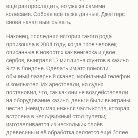
ещё раз проследить, но уже за самими
колёсами. Собрав всё те же данные, Джаггерс
снова начал выигрывать.
Наконец, последняя история такого рода
произошла в 2004 году, когда трое человек,
описанные в новостях как венгерка и двое
сербов, выиграли 1,3 миллиона фунтов в казино
Ritz в Лондоне. Сделать им это помогли
обычный лазерный сканер, мобильный телефон
и компьютер. Их арестовали, но судья
постановил, что, так как они не воздействовали
на оборудование казино, деньги были выиграны
честно. Невидимая нижняя часть котла, которая
встроена в неподвижный стол рулетки,
изготавливается из нескольких слоёв
древесины и её обработка является ещё более