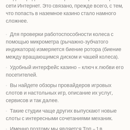
сети Интернет. Это связано, прежде всего, с тем,
что попасть в наземное казино стало намного
сложнее.
Для проверки работоспособности колеса с
помощью микрометра (рычажно-зубчатого
индикатора) измеряется биение ротора (биение
между вращающимся диском и чашей колеса).
Удобный интерфейс казино – ключ к любви его
посетителей.
Вы найдете обзоры провайдеров игровых
слотов и настольных игр, описание их услуг,
сервисов и так далее.
Такие студии чаще других выпускают новые
слоты с интересными сочетаниями механик.
Именно поэтому мы является Топ – 1 в