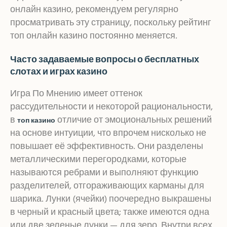
онлайн казино, рекомендуем регулярно
просматривать эту страницу, поскольку рейтинг
топ онлайн казино постоянно меняется.
Часто задаваемые вопросы о бесплатных
слотах и играх казино
Игра По Мнению имеет оттенок
рассудительности и некоторой рациональности,
в
отличие от эмоциональных решений
топ казино
на основе интуиции, что впрочем нисколько не
повышает её эффективность. Они разделены
металлическими перегородками, которые
называются ребрами и выполняют функцию
разделителей, отгораживающих карманы для
шарика. Лунки (ячейки) поочередно выкрашены
в черный и красный цвета; также имеются одна
или две зеленые лунки — для зеро. Внутри всех