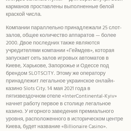
карманов проставлены выполненные белой
краской числа.
Компании параллельно принадлежали 25 слот-
залов, общее количество аппаратов — более
2000. Двое последних также являются
учредителями компании «Геймдев», которая
запускает сеть залов игровых автоматов в
Киеве, Харькове, Запорожье и Одессе под
брендом SLOTSCITY. Этому же оператору
принадлежит легальное украинское онлайн-
казино Slots City. 14 мая 2021 года в
пятизвездочном отеле «InterContinental-Kyiv»
начнет работу первое в столице легальное
казино. У игорного заведения премиального
уровня, расположенного в историческом центре
Киева, будет название «Billionaire Casino».