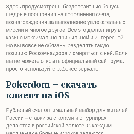
Здесь предусмотрены бездепозитные бонусы,
щедрые поощрения на пополнения счета,
вознаграждения за выполнение увлекательных
миссий и многое другое. Все это делает игру в
казино максимально прибыльной и интересной.
Но вы вовсе не обязаны разделять такую
позицию Роскомнадзора и смиряться с ней. Если
вы не можете открыть официальный сайт рума,
просто используйте рабочее зеркало.
Pokerdom – скачать
клиент на iOS
Рублевый счет оптимальный выбор для жителей
России – ставки за столами и в турнирах
делаются в российской валюте. С каждым
месяцем все больше игроков задаются