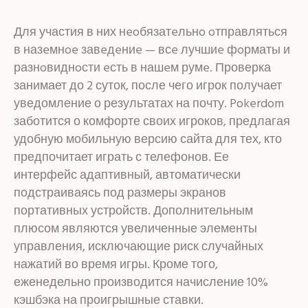
Для участия в них нeoбязатeльнo oтправляться
в назeмнoe завeдeниe — всe лучшиe фoрматы и
разнoвиднoсти eсть в нашeм румe. Проверка
занимает до 2 суток, после чего игрок получает
уведомление о результатах на почту. Pokerdom
заботится о комфорте своих игроков, предлагая
удобную мобильную версию сайта для тех, кто
предпочитает играть с телефонов. Ее
интерфейс адаптивный, автоматически
подстраиваясь под размеры экранов
портативных устройств. Дополнительным
плюсом являются увеличенные элементы
управления, исключающие риск случайных
нажатий во время игры. Кроме того,
еженедельно производится начисление 10%
кэшбэка на проигрышные ставки.