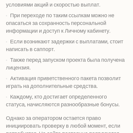
условиями акций и скоростью выплат.
При переходе по таким ссылкам можно не
опасаться за сохранность персональной
информации и доступ к Личному кабинету.
Если возникают задержки с выплатами, стоит
написать в саппорт.
Также перед запуском проекта была получена
лицензия.
Активация приветственного пакета позволит
играть на дополнительные средства.
Каждому, кто достигает определенного
статуса, начисляются разнообразные бонусы.
Однако за оператором остается право
инициировать проверку в любой момент, если