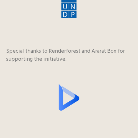
Special thanks to Renderforest and Ararat Box for
supporting the initiative.