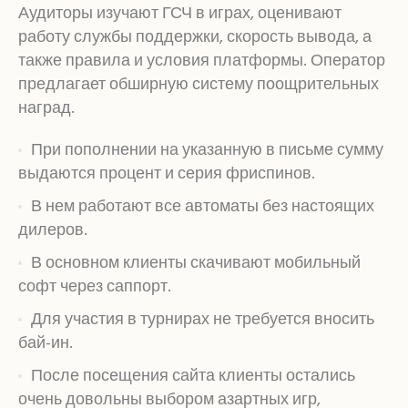
Аудиторы изучают ГСЧ в играх, оценивают
работу службы поддержки, скорость вывода, а
также правила и условия платформы. Оператор
предлагает обширную систему поощрительных
наград.
При пополнении на указанную в письме сумму
выдаются процент и серия фриспинов.
В нем работают все автоматы без настоящих
дилеров.
В основном клиенты скачивают мобильный
софт через саппорт.
Для участия в турнирах не требуется вносить
бай-ин.
После посещения сайта клиенты остались
очень довольны выбором азартных игр,