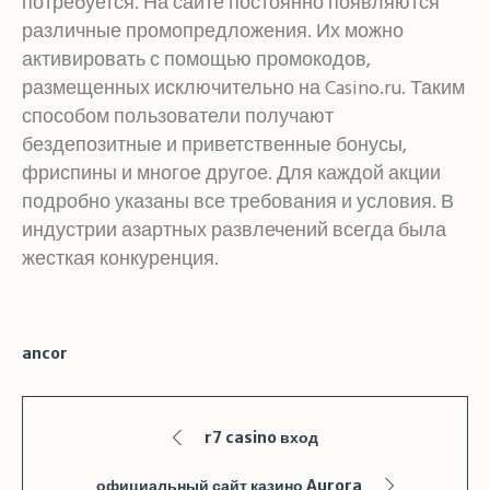
потребуется. На сайте постоянно появляются
различные промопредложения. Их можно
активировать с помощью промокодов,
размещенных исключительно на Casino.ru. Таким
способом пользователи получают
бездепозитные и приветственные бонусы,
фриспины и многое другое. Для каждой акции
подробно указаны все требования и условия. В
индустрии азартных развлечений всегда была
жесткая конкуренция.
ancor
r7 casino вход
официальный сайт казино Aurora