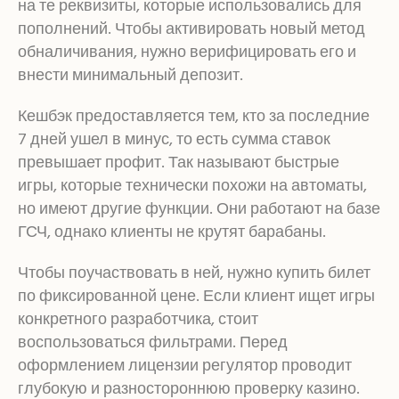
на те реквизиты, которые использовались для
пополнений. Чтобы активировать новый метод
обналичивания, нужно верифицировать его и
внести минимальный депозит.
Кешбэк предоставляется тем, кто за последние
7 дней ушел в минус, то есть сумма ставок
превышает профит. Так называют быстрые
игры, которые технически похожи на автоматы,
но имеют другие функции. Они работают на базе
ГСЧ, однако клиенты не крутят барабаны.
Чтобы поучаствовать в ней, нужно купить билет
по фиксированной цене. Если клиент ищет игры
конкретного разработчика, стоит
воспользоваться фильтрами. Перед
оформлением лицензии регулятор проводит
глубокую и разностороннюю проверку казино.