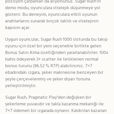
pozisyon çarpanları da alıyorsunuz. Sugar Rush’ın
demo modu, oyunculara stratejik düşünmeye yol
gösterir. Bu deneyim, oyunculara etkili oyunun
anahtarlarını sunarak birçok taktik ve stratejinin
kapısını açar.
Uygun oyuncular, Sugar Rush 1000 slotunda bu takip
oyunu için özel bir yeni seçenekle birlikte gelen
Bonus Satın Alma özelliğinden yararlanabilirler. 100x
bahis ödeyerek 3+ scatter ile tetiklenen normal
bonus turunu (96.52 % RTP) alabilirsiniz. 7×7
ebadındaki ızgara, şeker makinesine benzeyen bir
şeyle çerçevelenmiş ve şeker diyarı fonuna
yerleştirilmiştir.
Sugar Rush, Pragmatic Play’den değişken bir
şekerleme yuvasıdır ve takla kazanma mekaniği ile
7×7 ödemeli bir ızgarada oynanır. Kaldırılan kazanan