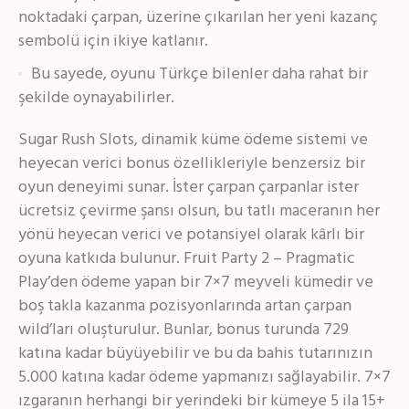
noktadaki çarpan, üzerine çıkarılan her yeni kazanç
sembolü için ikiye katlanır.
Bu sayede, oyunu Türkçe bilenler daha rahat bir
şekilde oynayabilirler.
Sugar Rush Slots, dinamik küme ödeme sistemi ve
heyecan verici bonus özellikleriyle benzersiz bir
oyun deneyimi sunar. İster çarpan çarpanlar ister
ücretsiz çevirme şansı olsun, bu tatlı maceranın her
yönü heyecan verici ve potansiyel olarak kârlı bir
oyuna katkıda bulunur. Fruit Party 2 – Pragmatic
Play’den ödeme yapan bir 7×7 meyveli kümedir ve
boş takla kazanma pozisyonlarında artan çarpan
wild’ları oluşturulur. Bunlar, bonus turunda 729
katına kadar büyüyebilir ve bu da bahis tutarınızın
5.000 katına kadar ödeme yapmanızı sağlayabilir. 7×7
ızgaranın herhangi bir yerindeki bir kümeye 5 ila 15+