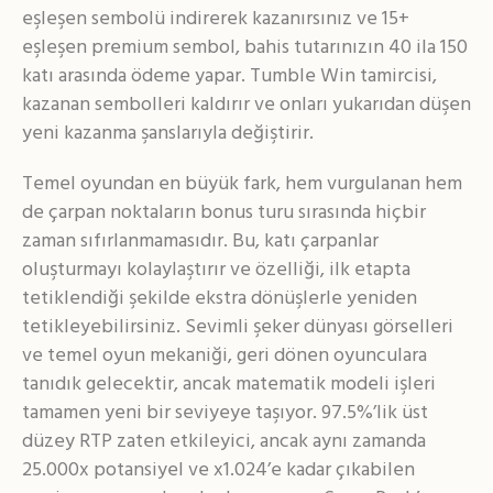
eşleşen sembolü indirerek kazanırsınız ve 15+
eşleşen premium sembol, bahis tutarınızın 40 ila 150
katı arasında ödeme yapar. Tumble Win tamircisi,
kazanan sembolleri kaldırır ve onları yukarıdan düşen
yeni kazanma şanslarıyla değiştirir.
Temel oyundan en büyük fark, hem vurgulanan hem
de çarpan noktaların bonus turu sırasında hiçbir
zaman sıfırlanmamasıdır. Bu, katı çarpanlar
oluşturmayı kolaylaştırır ve özelliği, ilk etapta
tetiklendiği şekilde ekstra dönüşlerle yeniden
tetikleyebilirsiniz. Sevimli şeker dünyası görselleri
ve temel oyun mekaniği, geri dönen oyunculara
tanıdık gelecektir, ancak matematik modeli işleri
tamamen yeni bir seviyeye taşıyor. 97.5%’lik üst
düzey RTP zaten etkileyici, ancak aynı zamanda
25.000x potansiyel ve x1.024’e kadar çıkabilen