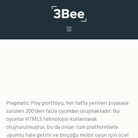
sugar rush demo tl
Home
/
anonymous
/
sugar rush demo tl
Pragmatic Play portföyü, her hafta yenileri piyasaya
sürülen 200’den fazla oyundan oluşmaktadır. Bu
oyunlar HTML5 teknolojisi kullanılarak
oluşturulmuştur, bu da onları tüm platformlarla
uyumlu hale getirir ve birçoğu mobil oyun için özel