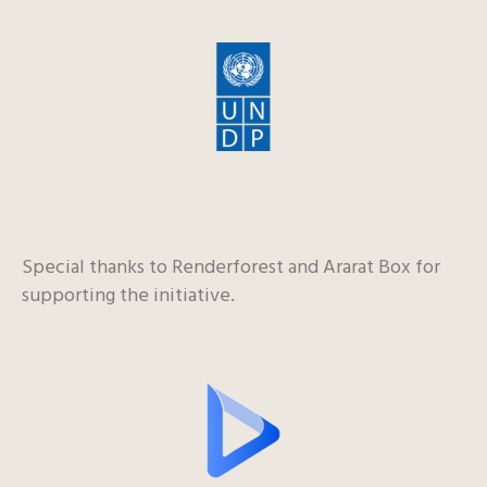
Special thanks to Renderforest and Ararat Box for
supporting the initiative.