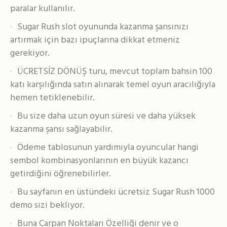
paralar kullanılır.
Sugar Rush slot oyununda kazanma şansınızı
artırmak için bazı ipuçlarına dikkat etmeniz
gerekiyor.
ÜCRETSİZ DÖNÜŞ turu, mevcut toplam bahsin 100
katı karşılığında satın alınarak temel oyun aracılığıyla
hemen tetiklenebilir.
Bu size daha uzun oyun süresi ve daha yüksek
kazanma şansı sağlayabilir.
Ödeme tablosunun yardımıyla oyuncular hangi
sembol kombinasyonlarının en büyük kazancı
getirdiğini öğrenebilirler.
Bu sayfanın en üstündeki ücretsiz Sugar Rush 1000
demo sizi bekliyor.
Buna Çarpan Noktaları Özelliği denir ve o