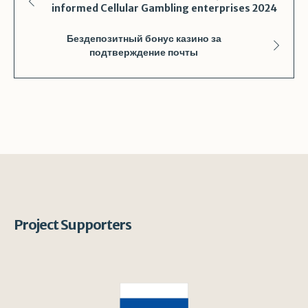
informed Cellular Gambling enterprises 2024
Бездепозитный бонус казино за
подтверждение почты
Project Supporters