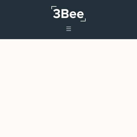
Лучшие Бездепозитные
Бонусы 2024 Года За
Регисрацию В Онлайн
Казино В Украине
Home
/
Uncategorized
/
Лучшие Бездепозитные
Бонусы 2024 Года За Регисрацию В Онлайн Казино
В Украине