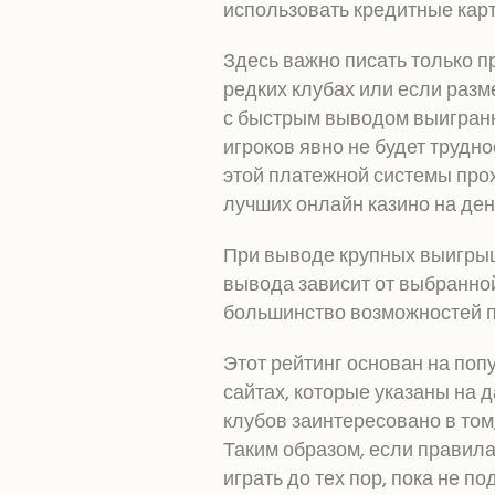
использовать кредитные карт
Здесь важно писать только п
редких клубах или если раз
с быстрым выводом выигранны
игроков явно не будет трудн
этой платежной системы прох
лучших онлайн казино на ден
При выводе крупных выигрыш
вывода зависит от выбранной
большинство возможностей пл
Этот рейтинг основан на поп
сайтах, которые указаны на 
клубов заинтересовано в том
Таким образом, если правила
играть до тех пор, пока не 