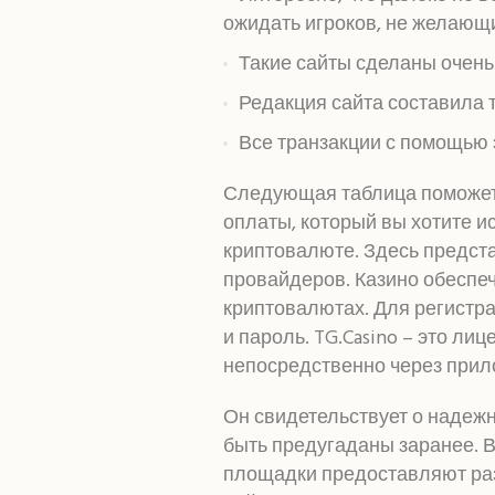
ожидать игроков, не желающ
Такие сайты сделаны очень
Редакция сайта составила 
Все транзакции с помощью 
Следующая таблица поможет 
оплаты, который вы хотите и
криптовалюте. Здесь предст
провайдеров. Казино обеспе
криптовалютах. Для регистра
и пароль. TG.Casino – это л
непосредственно через прил
Он свидетельствует о надежн
быть предугаданы заранее. 
площадки предоставляют раз