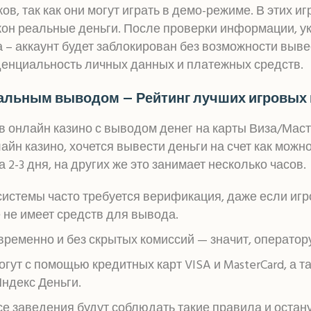
в, так как они могут играть в демо-режиме. В этих и
 кон реальные деньги. После проверки информации, у
а – аккаунт будет заблокирован без возможности выв
денциальность личных данных и платежных средств.
тальным выводом – Рейтинг лучших игровых
в онлайн казино с выводом денег на карты Виза/Маст
йн казино, хочется вывести деньги на счет как можн
2-3 дня, на других же это занимает несколько часов.
истемы часто требуется верификация, даже если игр
не имеет средств для вывода.
временно и без скрытых комиссий — значит, оператор
гут с помощью кредитных карт VISA и MasterCard, а 
ндекс Деньги.
се заведения будут соблюдать такие правила и остан