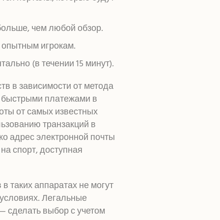
больше, чем любой обзор.
 опытным игрокам.
льно (в течении 15 минут).
в в зависимости от метода
с быстрыми платежами в
оты от самых известных
льзованию транзакций в
ько адрес электронной почты
 на спорт, доступная
в таких аппаратах не могут
 условиях. Легальные
— сделать выбор с учетом