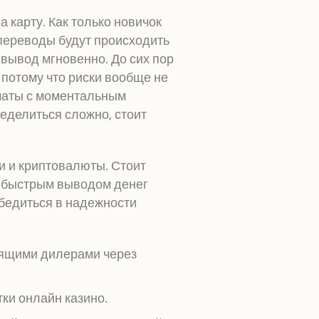
 карту. Как только новичок
 переводы будут происходить
 вывод мгновенно. До сих пор
, потому что риски вообще не
оматы с моментальным
ределиться сложно, стоит
и и криптовалюты. Стоит
 с быстрым выводом денег
убедиться в надежности
тоящими дилерами через
тки онлайн казино.