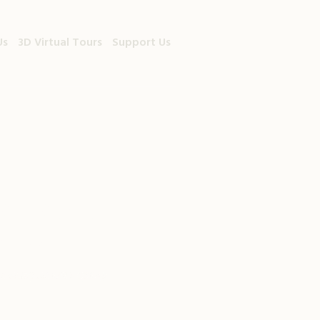
Us
3D Virtual Tours
Support Us
 выводом –
разу
 выигрывать сразу