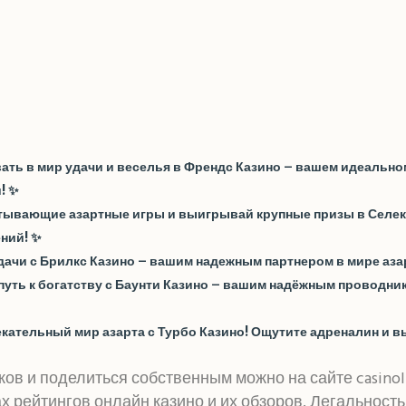
вать в мир удачи и веселья в Френдс Казино – вашем идеальн
! ✨
ватывающие азартные игры и выигрывай крупные призы в Селе
ений! ✨
 удачи с Брилкс Казино – вашим надежным партнером в мире а
 путь к богатству с Баунти Казино – вашим надёжным проводни
екательный мир азарта с Турбо Казино! Ощутите адреналин и 
ков и поделиться собственным можно на сайте casino
х рейтингов онлайн казино и их обзоров. Легальность