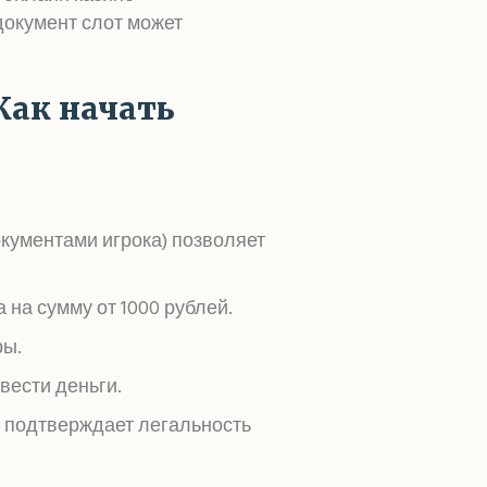
документ слот может
Как начать
кументами игрока) позволяет
на сумму от 1000 рублей.
ры.
вести деньги.
, подтверждает легальность