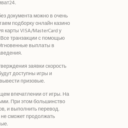
иват24.
без документа можно в очень
гаем подборку онлайн казино
я карты VISA/MasterCard у
. Все транзакции с помощью
. Мгновенные выплаты в
аведения.
верждения заявки скорость
будут доступны игры и
 вывести призовые.
бщем впечатлении от игры. На
ными. При этом большинство
ов, и выполнить перевод.
ь не сможет продолжать
ные.