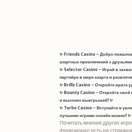
✨ Friends Casino – Добро пожало
азартных приключений с друзьями
✨ Selector Casino – Играй в зах
партнёре в мире азарта и развлеч
✨ Brillx Casino – Откройте врата
✨ Bounty Casino – Откройте свой
и высоких выигрышей! ✨
✨ Turbo Casino – Вступайте в увл
лучшими играми онлайн казино! ✨
Почитать мнения других игро
функционал есть на страница