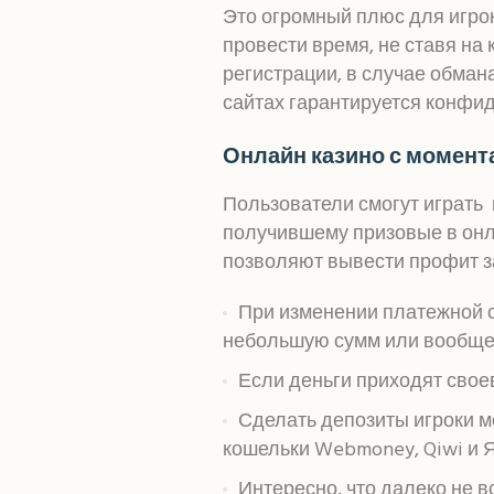
Это огромный плюс для игроко
провести время, не ставя на
регистрации, в случае обман
сайтах гарантируется конфи
Онлайн казино с момен
Пользователи смогут играть 
получившему призовые в онла
позволяют вывести профит за 
При изменении платежной с
небольшую сумм или вообще 
Если деньги приходят свое
Сделать депозиты игроки мо
кошельки Webmoney, Qiwi и Я
Интересно, что далеко не в