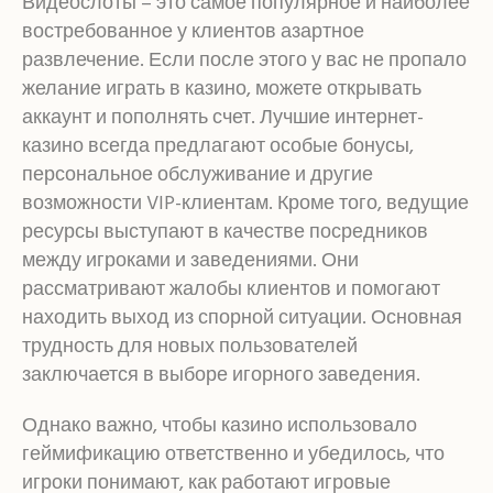
Видеослоты – это самое популярное и наиболее
востребованное у клиентов азартное
развлечение. Если после этого у вас не пропало
желание играть в казино, можете открывать
аккаунт и пополнять счет. Лучшие интернет-
казино всегда предлагают особые бонусы,
персональное обслуживание и другие
возможности VIP-клиентам. Кроме того, ведущие
ресурсы выступают в качестве посредников
между игроками и заведениями. Они
рассматривают жалобы клиентов и помогают
находить выход из спорной ситуации. Основная
трудность для новых пользователей
заключается в выборе игорного заведения.
Однако важно, чтобы казино использовало
геймификацию ответственно и убедилось, что
игроки понимают, как работают игровые