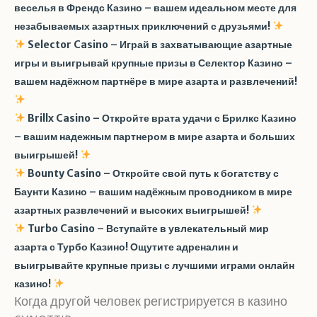
веселья в Френдс Казино – вашем идеальном месте для
незабываемых азартных приключений с друзьями!
Selector Casino – Играй в захватывающие азартные
игры и выигрывай крупные призы в Селектор Казино –
вашем надёжном партнёре в мире азарта и развлечений!
Brillx Casino – Откройте врата удачи с Брилкс Казино
– вашим надежным партнером в мире азарта и больших
выигрышей!
Bounty Casino – Откройте свой путь к богатству с
Баунти Казино – вашим надёжным проводником в мире
азартных развлечений и высоких выигрышей!
Turbo Casino – Вступайте в увлекательный мир
азарта с Турбо Казино! Ощутите адреналин и
выигрывайте крупные призы с лучшими играми онлайн
казино!
Когда другой человек регистрируется в казино