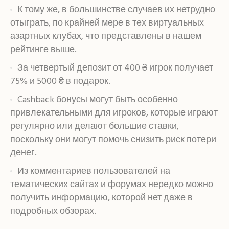
К тому же, в большинстве случаев их нетрудно
отыграть, по крайней мере в тех виртуальных
азартных клубах, что представлены в нашем
рейтинге выше.
За четвертый депозит от 400 ₴ игрок получает
75% и 5000 ₴ в подарок.
Cashback бонусы могут быть особенно
привлекательными для игроков, которые играют
регулярно или делают большие ставки,
поскольку они могут помочь снизить риск потери
денег.
Из комментариев пользователей на
тематических сайтах и форумах нередко можно
получить информацию, которой нет даже в
подробных обзорах.