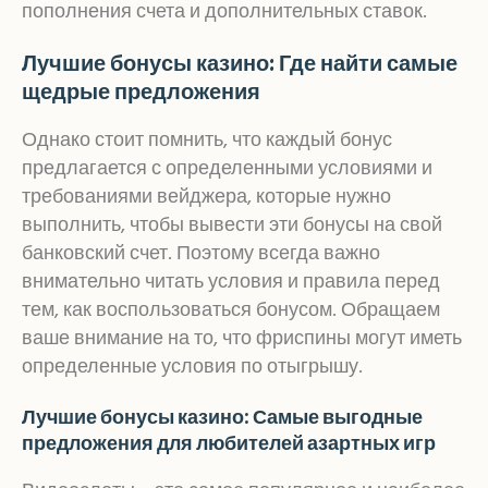
пополнения счета и дополнительных ставок.
Лучшие бонусы казино: Где найти самые
щедрые предложения
Однако стоит помнить, что каждый бонус
предлагается с определенными условиями и
требованиями вейджера, которые нужно
выполнить, чтобы вывести эти бонусы на свой
банковский счет. Поэтому всегда важно
внимательно читать условия и правила перед
тем, как воспользоваться бонусом. Обращаем
ваше внимание на то, что фриспины могут иметь
определенные условия по отыгрышу.
Лучшие бонусы казино: Самые выгодные
предложения для любителей азартных игр