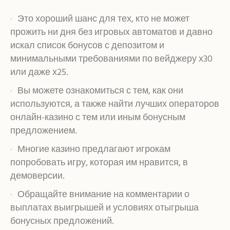
Это хороший шанс для тех, кто не может
прожить ни дня без игровых автоматов и давно
искал список бонусов с депозитом и
минимальными требованиями по вейджеру х30
или даже х25.
Вы можете ознакомиться с тем, как они
используются, а также найти лучших операторов
онлайн-казино с тем или иным бонусным
предложением.
Многие казино предлагают игрокам
попробовать игру, которая им нравится, в
демоверсии.
Обращайте внимание на комментарии о
выплатах выигрышей и условиях отыгрыша
бонусных предложений.