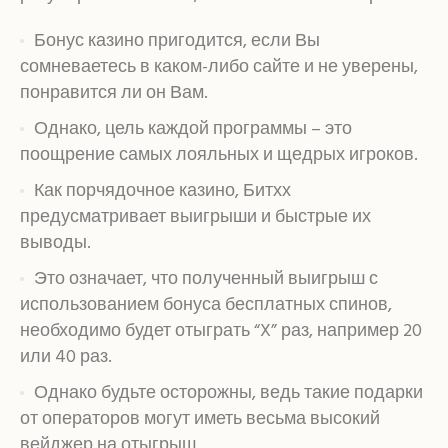
Бонус казино пригодится, если Вы
сомневаетесь в каком-либо сайте и не уверены,
понравится ли он Вам.
Однако, цель каждой программы – это
поощрение самых лояльных и щедрых игроков.
Как порчядочное казино, Битхх
предусматривает выигрыши и быстрые их
выводы.
Это означает, что полученный выигрыш с
использованием бонуса бесплатных спинов,
необходимо будет отыграть “X” раз, например 20
или 40 раз.
Однако будьте осторожны, ведь такие подарки
от операторов могут иметь весьма высокий
вейджер на отыгрыш.