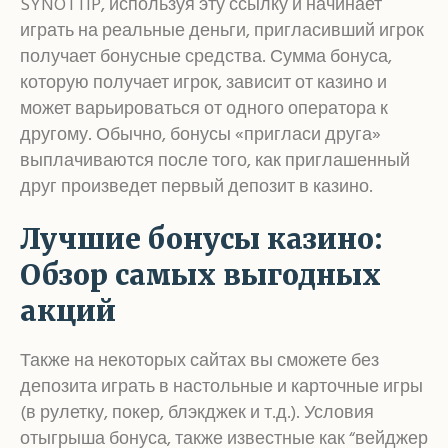
SYNOTTIP, используя эту ссылку и начинает
играть на реальные деньги, пригласивший игрок
получает бонусные средства. Сумма бонуса,
которую получает игрок, зависит от казино и
может варьироваться от одного оператора к
другому. Обычно, бонусы «пригласи друга»
выплачиваются после того, как приглашенный
друг произведет первый депозит в казино.
Лучшие бонусы казино:
Обзор самых выгодных
акций
Также на некоторых сайтах вы сможете без
депозита играть в настольные и карточные игры
(в рулетку, покер, блэкджек и т.д.). Условия
отыгрыша бонуса, также известные как “вейджер