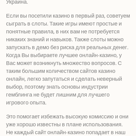
Украина.
Если вы посетили казино в первый раз, советуем
сыграть в слоты. Такие игры имеют простые и
понятные правила, в них вам не потребуется
никаких знаний и навыков. Также слоты можно
запускать в демо без риска для реальных денег.
Когда Вы выбираете лучшее онлайн-казино, у
Вас может возникнуть множество вопросов. С
таким большим количеством сайтов казино
онлайн, легко запутаться и сделать неверный
выбор, поэтому знать основы индустрии
гемблинга не будет лишним для лучшего
игрового опыта.
Это помогает избежать высокую комиссию и они
уже хорошо известны в плане использования.
Не каждый сайт онлайн-казино попадает в наш