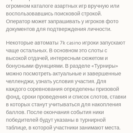
огромном каталоге азартных игр вручную или
воспользовавшись поисковой строкой.
Оператор может запрашивать у игроков фото
документов для подтверждения личности.
Некоторые автоматы 7k casino игроки запускают
чаще остальных. В основном это слоты с
высокой отдачей, интересным сюжетом и
бонусными функциями. В разделе «Турниры»
можно посмотреть актуальные и завершенные
челленджи, узнать условия участия. Для
каждого соревнования определены призовой
фонд, сроки проведения и список слотов, ставки
в которых станут учитываться для накопления
баллов. После окончания события ники
победителей будут указаны в турнирной
таблице, в которой участники занимают места.