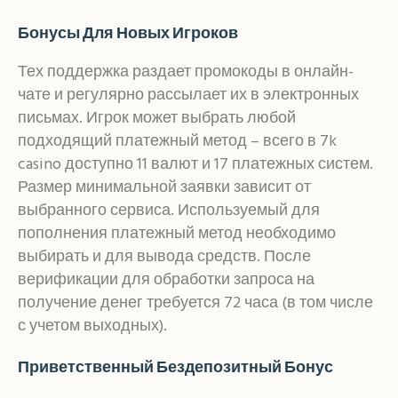
Бонусы Для Новых Игроков
Тех поддержка раздает промокоды в онлайн-
чате и регулярно рассылает их в электронных
письмах. Игрок может выбрать любой
подходящий платежный метод – всего в 7k
casino доступно 11 валют и 17 платежных систем.
Размер минимальной заявки зависит от
выбранного сервиса. Используемый для
пополнения платежный метод необходимо
выбирать и для вывода средств. После
верификации для обработки запроса на
получение денег требуется 72 часа (в том числе
с учетом выходных).
Приветственный Бездепозитный Бонус