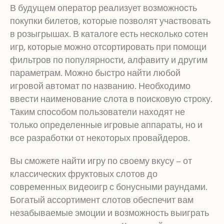
В будущем оператор реализует возможность
покупки билетов, которые позволят участвовать
в розыгрышах. В каталоге есть несколько сотен
игр, которые можно отсортировать при помощи
фильтров по популярности, алфавиту и другим
параметрам. Можно быстро найти любой
игровой автомат по названию. Необходимо
ввести наименование слота в поисковую строку.
Таким способом пользователи находят не
только определенные игровые аппараты, но и
все разработки от некоторых провайдеров.
Вы сможете найти игру по своему вкусу – от
классических фруктовых слотов до
современных видеоигр с бонусными раундами.
Богатый ассортимент слотов обеспечит вам
незабываемые эмоции и возможность выиграть