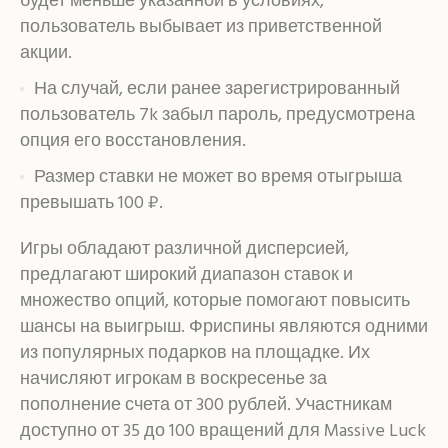
будет меньше указанной в условиях,
пользователь выбывает из приветственной
акции.
На случай, если ранее зарегистрированный
пользователь 7k забыл пароль, предусмотрена
опция его восстановления.
Размер ставки не может во время отыгрыша
превышать 100 ₽.
Игры обладают различной дисперсией,
предлагают широкий диапазон ставок и
множество опций, которые помогают повысить
шансы на выигрыш. Фриспины являются одними
из популярных подарков на площадке. Их
начисляют игрокам в воскресенье за
пополнение счета от 300 рублей. Участникам
доступно от 35 до 100 вращений для Massive Luck