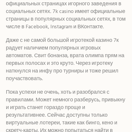
официальных страницах игорного заведения в
социальных сетях. 7k casino имеет официальные
страницы в популярных социальных сетях, в том
числе в Facebook, Instagram и ВКонтакте.
Даже с не самой большой игротекой казино 7к
радует наличием популярных игровых
автоматов. Свит бонанза, врата олимпа прям на
первых полосах и это круто. Через игротеку
наткнулся на инфу про турниры и тоже решил
поучаствовать.
Пока успехи не очень, хоть и разобрался с
правилами. Может немного разберусь, привыкну
и играть станет гораздо проще и
результативнее. Сейчас доступны только
виртуальные лотереи, такие как бинго, кено и
скретч-карты. Их можно попытаться найти в