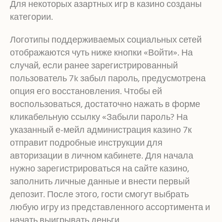
Для некоторых азартных игр в казино созданы
категории.
Логотипы поддерживаемых социальных сетей
отображаются чуть ниже кнопки «Войти». На
случай, если ранее зарегистрированный
пользователь 7k забыл пароль, предусмотрена
опция его восстановления. Чтобы ей
воспользоваться, достаточно нажать в форме
кликабельную ссылку «Забыли пароль? На
указанный е-мейл администрация казино 7к
отправит подробные инструкции для
авторизации в личном кабинете. Для начала
нужно зарегистрироваться на сайте казино,
заполнить личные данные и внести первый
депозит. После этого, гости смогут выбрать
любую игру из представленного ассортимента и
начать выигрывать деньги.