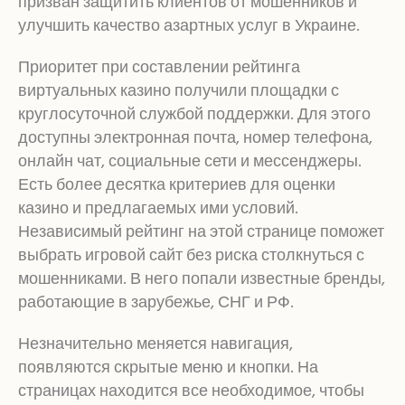
призван защитить клиентов от мошенников и
улучшить качество азартных услуг в Украине.
Приоритет при составлении рейтинга
виртуальных казино получили площадки с
круглосуточной службой поддержки. Для этого
доступны электронная почта, номер телефона,
онлайн чат, социальные сети и мессенджеры.
Есть более десятка критериев для оценки
казино и предлагаемых ими условий.
Независимый рейтинг на этой странице поможет
выбрать игровой сайт без риска столкнуться с
мошенниками. В него попали известные бренды,
работающие в зарубежье, СНГ и РФ.
Незначительно меняется навигация,
появляются скрытые меню и кнопки. На
страницах находится все необходимое, чтобы