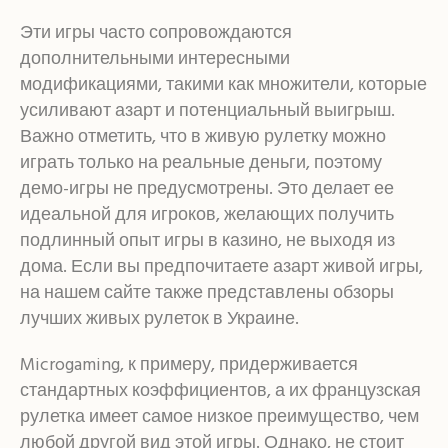
Эти игры часто сопровождаются
дополнительными интересными
модификациями, такими как множители, которые
усиливают азарт и потенциальный выигрыш.
Важно отметить, что в живую рулетку можно
играть только на реальные деньги, поэтому
демо-игры не предусмотрены. Это делает ее
идеальной для игроков, желающих получить
подлинный опыт игры в казино, не выходя из
дома. Если вы предпочитаете азарт живой игры,
на нашем сайте также представлены обзоры
лучших живых рулеток в Украине.
Microgaming, к примеру, придерживается
стандартных коэффициентов, а их французская
рулетка имеет самое низкое преимущество, чем
любой другой вид этой игры. Однако, не стоит