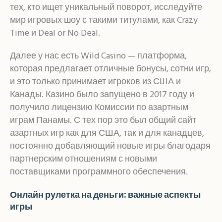
тех, кто ищет уникальный поворот, исследуйте
мир игровых шоу с такими титулами, как Crazy
Time и Deal or No Deal.
Далее у нас есть Wild Casino — платформа,
которая предлагает отличные бонусы, сотни игр,
и это только принимает игроков из США и
Канады. Казино было запущено в 2017 году и
получило лицензию Комиссии по азартным
играм Панамы. С тех пор это был общий сайт
азартных игр как для США, так и для канадцев,
постоянно добавляющий новые игры благодаря
партнерским отношениям с новыми
поставщиками программного обеспечения.
Онлайн рулетка на деньги: важные аспекты
игры