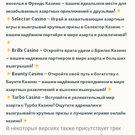
веселья в Френдс Казино – вашем идеальном месте для
незабываемых азартных приключений с друзьями!
Selector Casino – Играй в захватывающие азартные
игры и выигрывай крупные призы в Селектор Казино –
вашем надёжном партнёре в мире азарта и развлечений!
Brillx Casino – Откройте врата удачи с Брилкс Казино
– вашим надежным партнером в мире азарта и больших
выигрышей!
Bounty Casino – Откройте свой путь к богатству с
Баунти Казино – вашим надёжным проводником в мире
азартных развлечений и высоких выигрышей!
Turbo Casino – Вступайте в увлекательный мир
азарта с Турбо Казино! Ощутите адреналин и
выигрывайте крупные призы с лучшими играми онлайн
казино!
В некоторых версиях также присутствует трек