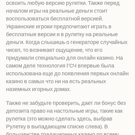
освоить любую версию рулетки. Также перед
началом игры на реальные деньги стоит
воспользоваться бесплатной версией.
Украинские игроки предпочитают играть в
бесплатные версии и в рулетку на реальные
деньги. Когда слышишь о генераторе случайных
чисел, то возникает ощущение, что его
придумали специально для онлайн казино. На
самом деле технология ГСЧ впервые была
использована еще до появления первых онлайн
казино в самых что ни на есть реальных
наземных игорных домах.
Также не забудьте проверить, дает ли бонус без
депозита право на настольные игры, такие как
рулетка (это можно сделать здесь, выбрав
Рулетку в выпадающем списке слева). В
большинстве традиционных казино по всему