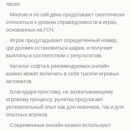
чисел.
Многие и по сей день продолжают скептически
относиться к уровню справедливости в играх,
основанных на ГСЧ.
Игрок предугадывает определенный номер,
где должен остановиться шарик, и получает
выплаты в соответствии с результатом.
Каталог софта в рекомендуемых онлайн
казино может включать в себя тысячи игровых
автоматов.
Благодаря простому, но захватывающему
игровому процессу, рулетка предлагает
увлекательный опыт как для новичков, так и для
опытных игроков.
Современные онлайн казино используют