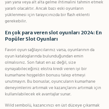
yan yana veya alt alta gelme ihtimalini tahmin etmek
yararlı olacaktır. Ancak bazı eski oyunların
yüklenmesi için tarayıcınızda bir flash eklenti
gerekebilir.
En çok para veren slot oyunları 2024: En
Popüler Slot Oyunları
Favori oyun sağlayıcılarınız varsa, oyunlarının da
oyun kataloglarında bulunduğundan emin
olmalısınız. Son fakat en az değil, size
oynayabileceğiniz ekstra kredi veren iyi bir
kumarhane hoşgeldin bonusu talep etmeyi
unutmayın. Bu bonuslar, oyuncuların kumarhane
deneyimlerini artırmak ve kazançlarını artırmak için
kullanılabilecek ek avantajlar sunar.
Wild sembolü, kazancınızı en üst düzeye çıkarmak