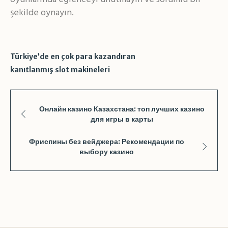
şekilde oynayın.
Türkiye’de en çok para kazandıran
kanıtlanmış slot makineleri
Онлайн казино Казахстана: топ лучших казино
для игры в карты
Фриспины без вейджера: Рекомендации по
выбору казино