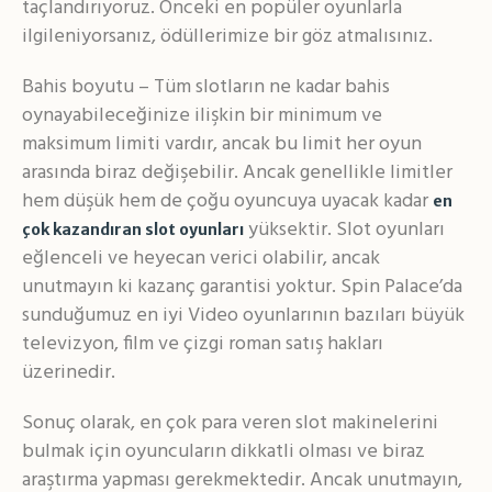
taçlandırıyoruz. Önceki en popüler oyunlarla
ilgileniyorsanız, ödüllerimize bir göz atmalısınız.
Bahis boyutu – Tüm slotların ne kadar bahis
oynayabileceğinize ilişkin bir minimum ve
maksimum limiti vardır, ancak bu limit her oyun
arasında biraz değişebilir. Ancak genellikle limitler
hem düşük hem de çoğu oyuncuya uyacak kadar
en
yüksektir. Slot oyunları
çok kazandıran slot oyunları
eğlenceli ve heyecan verici olabilir, ancak
unutmayın ki kazanç garantisi yoktur. Spin Palace’da
sunduğumuz en iyi Video oyunlarının bazıları büyük
televizyon, film ve çizgi roman satış hakları
üzerinedir.
Sonuç olarak, en çok para veren slot makinelerini
bulmak için oyuncuların dikkatli olması ve biraz
araştırma yapması gerekmektedir. Ancak unutmayın,