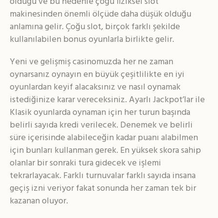
olduğu ve bu nedenle çoğu fiziksel slot
makinesinden önemli ölçüde daha düşük olduğu
anlamına gelir. Çoğu slot, birçok farklı şekilde
kullanılabilen bonus oyunlarla birlikte gelir.
Yeni ve gelişmiş casinomuzda her ne zaman
oynarsanız oynayın en büyük çeşitlilikte en iyi
oyunlardan keyif alacaksınız ve nasıl oynamak
istediğinize karar vereceksiniz. Ayarlı Jackpot’lar ile
Klasik oyunlarda oynaman için her turun başında
belirli sayıda kredi verilecek. Denemek ve belirli
süre içerisinde alabileceğin kadar puanı alabilmen
için bunları kullanman gerek. En yüksek skora sahip
olanlar bir sonraki tura gidecek ve işlemi
tekrarlayacak. Farklı turnuvalar farklı sayıda insana
geçiş izni veriyor fakat sonunda her zaman tek bir
kazanan oluyor.