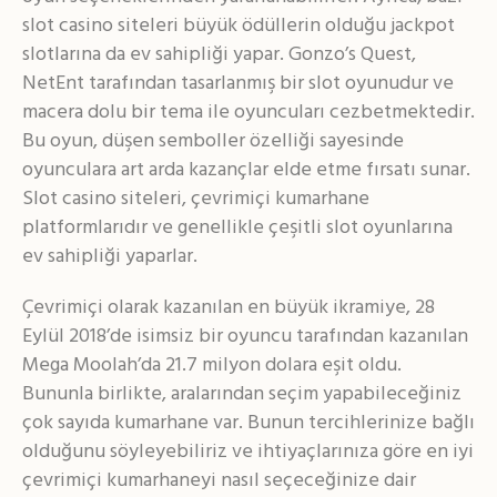
slot casino siteleri büyük ödüllerin olduğu jackpot
slotlarına da ev sahipliği yapar. Gonzo’s Quest,
NetEnt tarafından tasarlanmış bir slot oyunudur ve
macera dolu bir tema ile oyuncuları cezbetmektedir.
Bu oyun, düşen semboller özelliği sayesinde
oyunculara art arda kazançlar elde etme fırsatı sunar.
Slot casino siteleri, çevrimiçi kumarhane
platformlarıdır ve genellikle çeşitli slot oyunlarına
ev sahipliği yaparlar.
Çevrimiçi olarak kazanılan en büyük ikramiye, 28
Eylül 2018’de isimsiz bir oyuncu tarafından kazanılan
Mega Moolah’da 21.7 milyon dolara eşit oldu.
Bununla birlikte, aralarından seçim yapabileceğiniz
çok sayıda kumarhane var. Bunun tercihlerinize bağlı
olduğunu söyleyebiliriz ve ihtiyaçlarınıza göre en iyi
çevrimiçi kumarhaneyi nasıl seçeceğinize dair