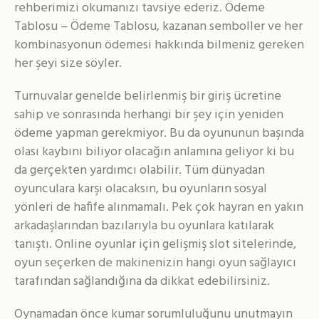
rehberimizi okumanızı tavsiye ederiz. Ödeme
Tablosu – Ödeme Tablosu, kazanan semboller ve her
kombinasyonun ödemesi hakkında bilmeniz gereken
her şeyi size söyler.
Turnuvalar genelde belirlenmiş bir giriş ücretine
sahip ve sonrasında herhangi bir şey için yeniden
ödeme yapman gerekmiyor. Bu da oyununun başında
olası kaybını biliyor olacağın anlamına geliyor ki bu
da gerçekten yardımcı olabilir. Tüm dünyadan
oyunculara karşı olacaksın, bu oyunların sosyal
yönleri de hafife alınmamalı. Pek çok hayran en yakın
arkadaşlarından bazılarıyla bu oyunlara katılarak
tanıştı. Online oyunlar için gelişmiş slot sitelerinde,
oyun seçerken de makinenizin hangi oyun sağlayıcı
tarafından sağlandığına da dikkat edebilirsiniz.
Oynamadan önce kumar sorumluluğunu unutmayın