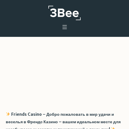
Топ 10 честных онлайн
казино: Доверяй лучшим
Home
/
anonymous
/
Топ 10 честных онлайн
казино: Доверяй лучшим
Friends Casino – Добро пожаловать в мир удачи и
веселья в Френдс Казино – вашем идеальном месте для