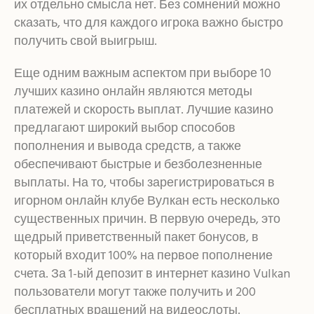
их отдельно смысла нет. Без сомнений можно
сказать, что для каждого игрока важно быстро
получить свой выигрыш.
Еще одним важным аспектом при выборе 10
лучших казино онлайн являются методы
платежей и скорость выплат. Лучшие казино
предлагают широкий выбор способов
пополнения и вывода средств, а также
обеспечивают быстрые и безболезненные
выплаты. На то, чтобы зарегистрироваться в
игорном онлайн клубе Вулкан есть несколько
существенных причин. В первую очередь, это
щедрый приветственный пакет бонусов, в
который входит 100% на первое пополнение
счета. За 1-ый депозит в интернет казино Vulkan
пользователи могут также получить и 200
бесплатных вращений на видеослоты.