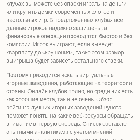
клубах вы можете без опаски играть на деньги
или крутить демки современных слотов и
настольных игр. В предложенных клубах все
данные игроков надежно защищены, а
финансовые операции проводятся быстро и без
комиссии. Игрок выиграют, если выведет
кварплату до «крушения», также этом размер
выигрыша будет зависеть остального ставки.
Поэтому приходится искать виртуальные
игорные заведения, работающие на территории
страны. Онлайн клубов полно, но среди них есть
как хорошие места, так и не очень. Обзор
рейтинга лучших игорных заведений Рунета
поможет понять, на какие веб-ресурсы обращать
внимание в первую очередь. Список составлен
опытными аналитиками с учетом мнений