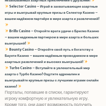
незабываемых азартных приключений с друзьями!
Selector Casino – Играй в захватывающие азартные
игры и выигрывай крупные призы в Селектор Казино –
вашем надёжном партнёре в мире азарта и развлечений!
Brillx Casino – Откройте врата удачи с Брилкс Казино
– вашим надежным партнером в мире азарта и больших
выигрышей!
Bounty Casino – Откройте свой путь к богатству с
Баунти Казино – вашим надёжным проводником в мире
азартных развлечений и высоких выигрышей!
Turbo Casino – Вступайте в увлекательный мир
азарта с Турбо Казино! Ощутите адреналин и
выигрывайте крупные призы с лучшими играми онлайн
казино!
Порталы, попавшие в списки, гарантируют
игроку комфортную и увлекательную игру.
Кроме того, они дают возможность получить