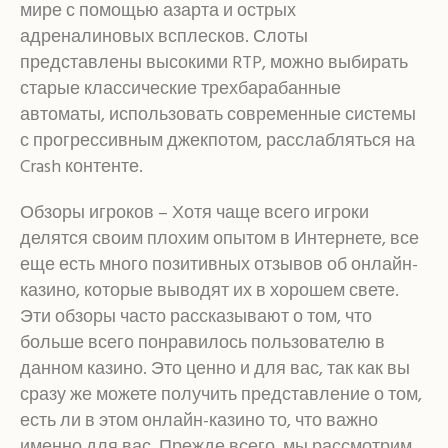
мире с помощью азарта и острых
адреналиновых всплесков. Слоты
представлены высокими RTP, можно выбирать
старые классические трехбарабанные
автоматы, использовать современные системы
с прогрессивным джекпотом, расслабляться на
Crash контенте.
Обзоры игроков – Хотя чаще всего игроки
делятся своим плохим опытом в Интернете, все
еще есть много позитивных отзывов об онлайн-
казино, которые выводят их в хорошем свете.
Эти обзоры часто рассказывают о том, что
больше всего понравилось пользователю в
данном казино. Это ценно и для вас, так как вы
сразу же можете получить представление о том,
есть ли в этом онлайн-казино то, что важно
именно для вас. Прежде всего, мы рассмотрим,