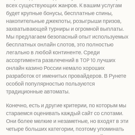
всех существующих жанров. К вашим услугам
будет крупные бонусы, бесплатные спины,
накопительные джекпоты, розыгрыши призов,
захватывающей турниры и огромной выплаты.
Мы предлагаем безопасный опыт используемых
бесплатных онлайн слотов, это полностью
легально в любой континенте. Среди
ассортимента развлечений в TOP 10 лучших
онлайн казино России немало хороших
разработок от именитых провайдеров. В Рунете
особой популярностью пользуются
традиционные автоматы.
Конечно, есть и другие критерии, по которым мы
стараемся оценивать каждый сайт со слотами.
Они более мелкие и незаметные, но входят в эти
четыре больших категории, поэтому упоминать