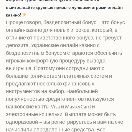
выигрывайте крупные призы с лучшими играми онлайн
казино!
Проще говоря, бездепозитный бонус – это бонус
онлайн-казино для новых игроков, который, в
отличие от приветственного бонуса, не требует
депозита. Украинские онлайн казино с
бездепозитным бонусом стараются обеспечить
игрокам комфортную процедуру вывода
выигрыша. Поэтому они сотрудничают с
большим количеством платежных систем и
предлагают несколько финансовых
инструментов на выбор. Наибольшей
популярностью среди клиентов пользуются
банковские карты Visa и MasterCard и
электронные кошельки. Выплата может быть
одноразовой – вы регистрируетесь и вам на счет
начислили определенные средства. Все