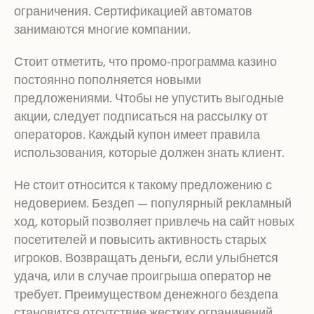
ограничения. Сертификацией автоматов
занимаются многие компании.
Стоит отметить, что промо-программа казино
постоянно пополняется новыми
предложениями. Чтобы не упустить выгодные
акции, следует подписаться на рассылку от
операторов. Каждый купон имеет правила
использования, которые должен знать клиент.
Не стоит относится к такому предложению с
недоверием. Бездеп — популярный рекламный
ход, который позволяет привлечь на сайт новых
посетителей и повысить активность старых
игроков. Возвращать деньги, если улыбнется
удача, или в случае проигрыша оператор не
требует. Преимуществом денежного бездепа
становится отсутствие жестких ограничений,