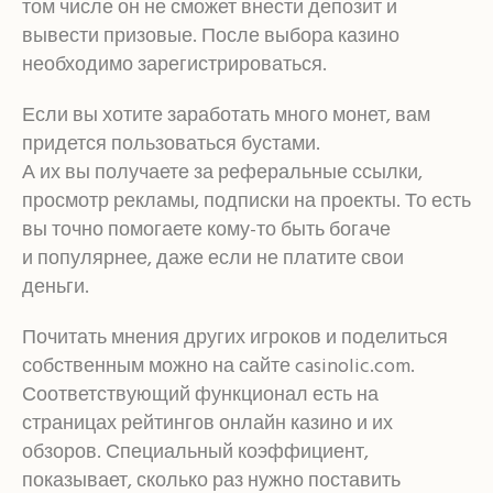
том числе он не сможет внести депозит и
вывести призовые. После выбора казино
необходимо зарегистрироваться.
Если вы хотите заработать много монет, вам
придется пользоваться бустами.
А их вы получаете за реферальные ссылки,
просмотр рекламы, подписки на проекты. То есть
вы точно помогаете кому-то быть богаче
и популярнее, даже если не платите свои
деньги.
Почитать мнения других игроков и поделиться
собственным можно на сайте casinolic.com.
Соответствующий функционал есть на
страницах рейтингов онлайн казино и их
обзоров. Специальный коэффициент,
показывает, сколько раз нужно поставить