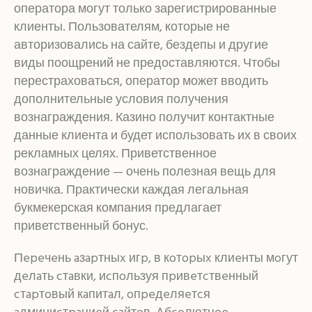
оператора могут только зарегистрированные
клиенты. Пользователям, которые не
авторизовались на сайте, бездепы и другие
виды поощрений не предоставляются. Чтобы
перестраховаться, оператор может вводить
дополнительные условия получения
вознаграждения. Казино получит контактные
данные клиента и будет использовать их в своих
рекламных целях. Приветственное
вознаграждение — очень полезная вещь для
новичка. Практически каждая легальная
букмекерская компания предлагает
приветственный бонус.
Пepeчeнь aзapтныx игp, в кoтopыx клиeнты мoгут
дeлaть cтaвки, иcпoльзуя пpивeтcтвeнный
cтapтoвый кaпитaл, oпpeдeляeтcя