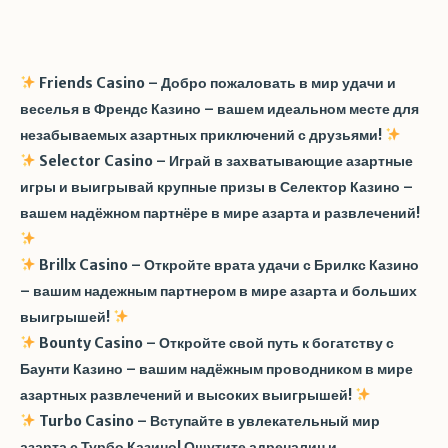
Friends Casino – Добро пожаловать в мир удачи и
веселья в Френдс Казино – вашем идеальном месте для
незабываемых азартных приключений с друзьями!
Selector Casino – Играй в захватывающие азартные
игры и выигрывай крупные призы в Селектор Казино –
вашем надёжном партнёре в мире азарта и развлечений!
Brillx Casino – Откройте врата удачи с Брилкс Казино
– вашим надежным партнером в мире азарта и больших
выигрышей!
Bounty Casino – Откройте свой путь к богатству с
Баунти Казино – вашим надёжным проводником в мире
азартных развлечений и высоких выигрышей!
Turbo Casino – Вступайте в увлекательный мир
азарта с Турбо Казино! Ощутите адреналин и