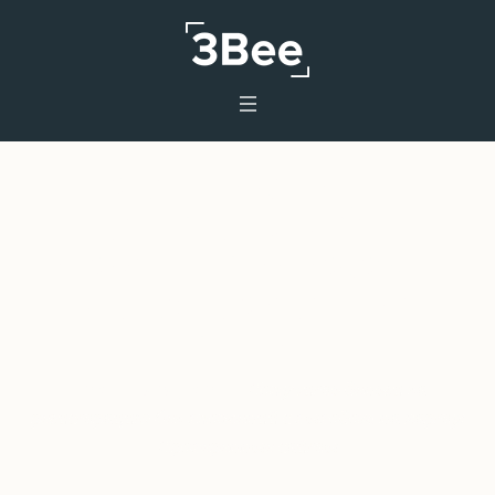
Получить деньги за
регистрацию без
вложений с выводом на
карту: Проверенные
сайты
Home
/
anonymous
/
Получить деньги за
регистрацию без вложений с выводом на карту:
Проверенные сайты