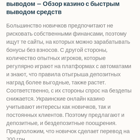
выводом – Обзор казино с быстрым
выводом средств
Большинство новичков предпочитают не
рисковать собственными финансами, поэтому
ищут те сайты, на которых можно зарабатывать
бонусы без взносов. С другой стороны,
количество опытных игроков, которые
регулярно играют на платформах с автоматами
и знают, что правила отыгрыша депозитных
наград более выгодные, также растет.
Соответственно, с их стороны спрос на бездепы
снижается. Украинские онлайн казино
учитывают интересы как новичков, так и
постоянных клиентов. Поэтому предлагают и
депозитные, и бездепозитные поощрения.
Предположим, что новичок сделает перевод на
200 грн.