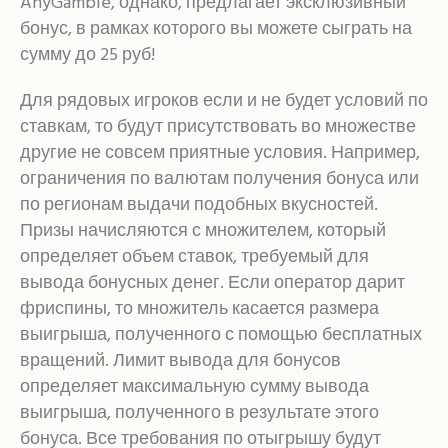
AnyGamble, однако, предлагает эксклюзивный
бонус, в рамках которого вы можете сыграть на
сумму до 25 руб!
Для рядовых игроков если и не будет условий по
ставкам, то будут присутствовать во множестве
другие не совсем приятные условия. Например,
ограничения по валютам получения бонуса или
по регионам выдачи подобных вкусностей.
Призы начисляются с множителем, который
определяет объем ставок, требуемый для
вывода бонусных денег. Если оператор дарит
фриспины, то множитель касается размера
выигрыша, полученного с помощью бесплатных
вращений. Лимит вывода для бонусов
определяет максимальную сумму вывода
выигрыша, полученного в результате этого
бонуса. Все требования по отыгрышу будут