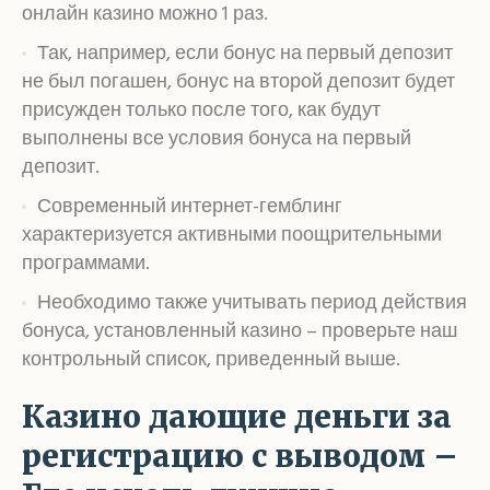
онлайн казино можно 1 раз.
Так, например, если бонус на первый депозит
не был погашен, бонус на второй депозит будет
присужден только после того, как будут
выполнены все условия бонуса на первый
депозит.
Современный интернет-гемблинг
характеризуется активными поощрительными
программами.
Необходимо также учитывать период действия
бонуса, установленный казино – проверьте наш
контрольный список, приведенный выше.
Казино дающие деньги за
регистрацию с выводом –