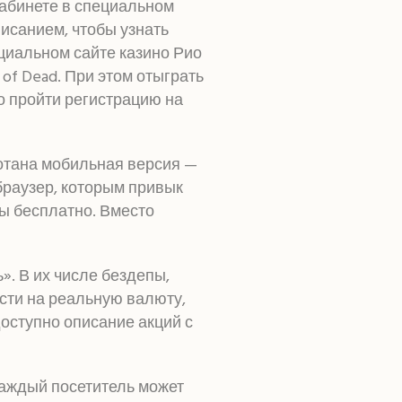
кабинете в специальном
писанием, чтобы узнать
ициальном сайте казино Рио
of Dead. При этом отыграть
о пройти регистрацию на
ботана мобильная версия —
браузер, которым привык
ны бесплатно. Вместо
». В их числе бездепы,
сти на реальную валюту,
оступно описание акций с
Каждый посетитель может