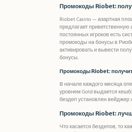
Промокоды Riobet: полу
Riobet Casino — азартная п
предлагает приветственную 
постоянных игроков есть сис
промокоды на бонусы в Риобет
активировать и вывести пол
бонусы.
Промокоды Riobet: получит
В начале каждого месяца опе
уровнем Gold выдается кешбэ
бездеп установлен вейджер x1
Промокоды Riobet: луч
Что касается бездепов, то к