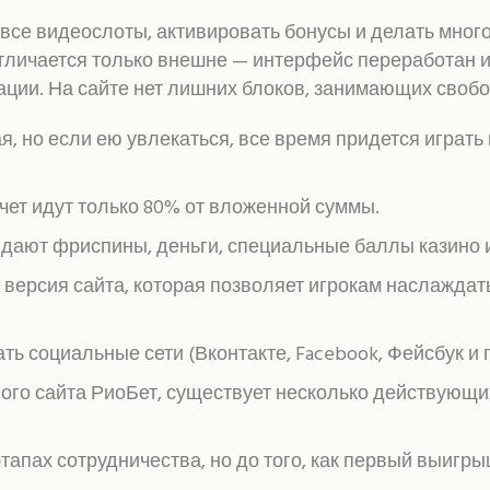
ь все видеослоты, активировать бонусы и делать мног
тличается только внешне — интерфейс переработан 
ции. На сайте нет лишних блоков, занимающих свобо
, но если ею увлекаться, все время придется играть п
чет идут только 80% от вложенной суммы.
у дают фриспины, деньги, специальные баллы казино и
я версия сайта, которая позволяет игрокам наслаждат
ть социальные сети (Вконтакте, Facebook, Фейсбук и п
го сайта РиоБет, существует несколько действующих
тапах сотрудничества, но до того, как первый выигры