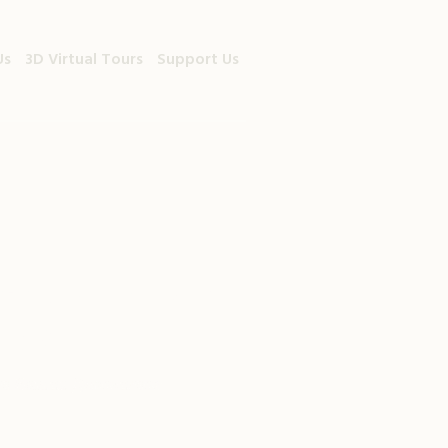
Us
3D Virtual Tours
Support Us
ксимальную
тов
от Ваших Депозитов