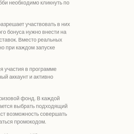
обби необходимо кликнуть по
азрешает участвовать в них
го бонуса нужно внести на
 ставок. Вместо реальных
но при каждом запуске
ля участия в программе
ный аккаунт и активно
ризовой фонд. В каждой
тается выбрать подходящий
даст возможность совершать
аться промокодом.