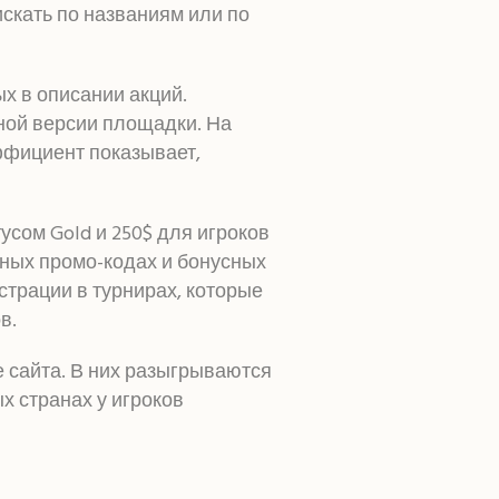
искать по названиям или по
х в описании акций.
ной версии площадки. На
ффициент показывает,
тусом Gold и 250$ для игроков
чных промо-кодах и бонусных
страции в турнирах, которые
в.
 сайта. В них разыгрываются
х странах у игроков