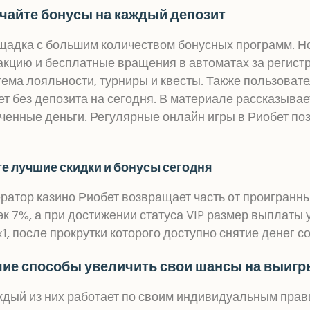
чайте бонусы на каждый депозит
лощадка с большим количеством бонусных программ. 
акцию и бесплатные вращения в автоматах за регистр
тема лояльности, турниры и квесты. Также пользоват
 без депозита на сегодня. В материале рассказываетс
ученные деньги. Регулярные онлайн игры в Риобет п
е лучшие скидки и бонусы сегодня
ратор казино Риобет возвращает часть от проигранны
к 7%, а при достижении статуса VIP размер выплаты 
, после прокрутки которого доступно снятие денег со
шие способы увеличить свои шансы на выиг
аждый из них работает по своим индивидуальным прав