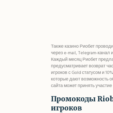
Также казино Риобет провод
через e-mail, Telegram-кана
Каждый месяц Риобет предлаг
предусматривает возврат час
игроков с Gold статусом и 10
которые дают возможность о
сайта может принять участие 
Промокоды Riob
игроков