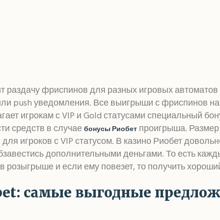
ит раздачу фриспинов для разных игровых автоматов
л или push уведомления. Все выигрыши с фриспинов н
ает игрокам с VIP и Gold статусами специальный бон
ти средств в случае
проигрыша. Размер
бонусы Риобет
% для игроков с VIP статусом. В казино Риобет доволь
бзавестись дополнительными деньгами. То есть каж
в розыгрыше и если ему повезет, то получить хороший
et: самые выгодные предлож