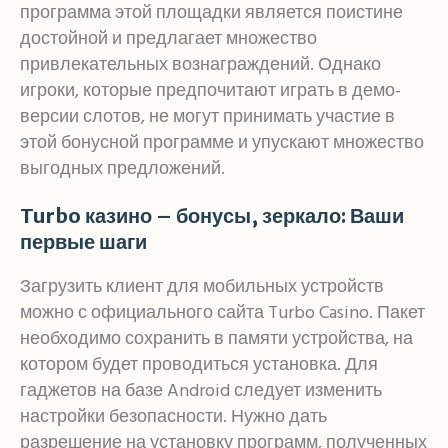
программа этой площадки является поистине
достойной и предлагает множество
привлекательных вознаграждений. Однако
игроки, которые предпочитают играть в демо-
версии слотов, не могут принимать участие в
этой бонусной программе и упускают множество
выгодных предложений.
Turbo казино – бонусы, зеркало: Ваши
первые шаги
Загрузить клиент для мобильных устройств
можно с официального сайта Turbo Casino. Пакет
необходимо сохранить в памяти устройства, на
котором будет проводиться установка. Для
гаджетов на базе Android следует изменить
настройки безопасности. Нужно дать
разрешение на установку программ, полученных