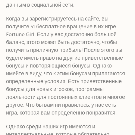
данным в социальной сети.
Когда вы зарегистрируетесь на сайте, вы
получите 51 бесплатное вращение в их игре
Fortune Girl. Если у вас достаточно большой
баланс, этого может быть достаточно, чтобы
получить приличную прибыль! После этого вы
будете иметь право на другие приветственные
бонусы и повторяющиеся бонусы. Однако
имейте в виду, что к этим бонусам прилагаются
определенные условия. Есть приветственные
бонусы для новых игроков, программы
лояльности для постоянных клиентов и многое
другое. Что бы вам ни нравилось, у нас есть
игра, которая вам определенно понравится.
Однако среди наших игр имеются и
интеллектуальные, которые обязательно