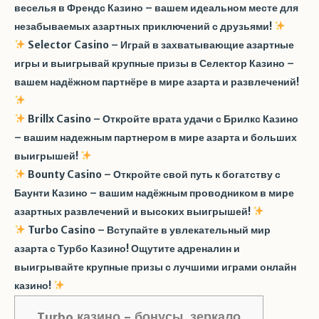
веселья в Френдс Казино – вашем идеальном месте для
незабываемых азартных приключений с друзьями!
Selector Casino – Играй в захватывающие азартные
игры и выигрывай крупные призы в Селектор Казино –
вашем надёжном партнёре в мире азарта и развлечений!
Brillx Casino – Откройте врата удачи с Брилкс Казино
– вашим надежным партнером в мире азарта и больших
выигрышей!
Bounty Casino – Откройте свой путь к богатству с
Баунти Казино – вашим надёжным проводником в мире
азартных развлечений и высоких выигрышей!
Turbo Casino – Вступайте в увлекательный мир
азарта с Турбо Казино! Ощутите адреналин и
выигрывайте крупные призы с лучшими играми онлайн
казино!
Turbo казино – бонусы, зеркало