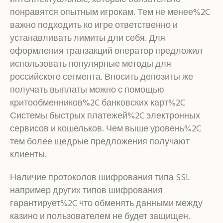
понравятся опытным игрокам. Тем не менее%2C
важно подходить ко игре ответственно и
устанавливать лимиты дли себя. Для
оформления транзакций оператор предложил
использовать популярные методы для
российского сегмента. Вносить депозиты же
получать выплаты можно с помощью
критообменников%2C банковских карт%2C
Системы быстрых платежей%2C электронных
сервисов и кошельков. Чем выше уровень%2C
тем более щедрые предложения получают
клиенты.
Наличие протоколов шифрования типа SSL
например других типов шифрования
гарантирует%2C что обменять данными между
казино и пользователем не будет защищен.