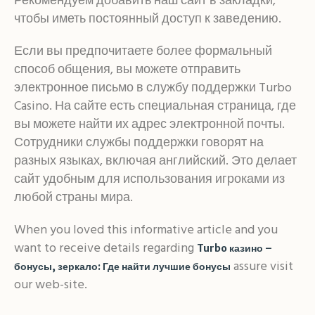
Рекомендуем добавить наш сайт в закладки,
чтобы иметь постоянный доступ к заведению.
Если вы предпочитаете более формальный
способ общения, вы можете отправить
электронное письмо в службу поддержки Turbo
Casino. На сайте есть специальная страница, где
вы можете найти их адрес электронной почты.
Сотрудники службы поддержки говорят на
разных языках, включая английский. Это делает
сайт удобным для использования игроками из
любой страны мира.
When you loved this informative article and you
want to receive details regarding
Turbo казино –
assure visit
бонусы, зеркало: Где найти лучшие бонусы
our web-site.