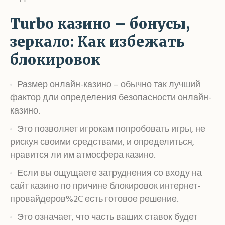
Turbo казино – бонусы,
зеркало: Как избежать
блокировок
Размер онлайн-казино – обычно так лучший
фактор дли определения безопасности онлайн-
казино.
Это позволяет игрокам попробовать игры, не
рискуя своими средствами, и определиться,
нравится ли им атмосфера казино.
Если вы ощущаете затруднения со входу на
сайт казино по причине блокировок интернет-
провайдеров%2C есть готовое решение.
Это означает, что часть ваших ставок будет