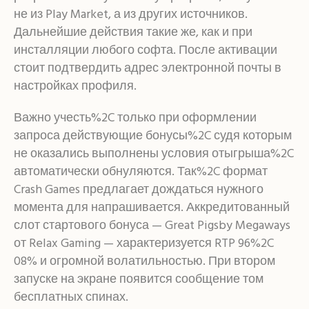
не из Play Market, а из других источников.
Дальнейшие действия такие же, как и при
инсталляции любого софта. После активации
стоит подтвердить адрес электронной почты в
настройках профиля.
Важно учесть%2C только при оформлении
запроса действующие бонусы%2C судя которым
не оказались выполнены условия отыгрыша%2C
автоматически обнуляются. Так%2C формат
Crash Games предлагает дождаться нужного
момента для напрашивается. Аккредитованный
слот стартового бонуса — Great Pigsby Megaways
от Relax Gaming — характеризуется RTP 96%2C
08% и огромной волатильностью. При втором
запуске на экране появится сообщение том
бесплатных спинах.