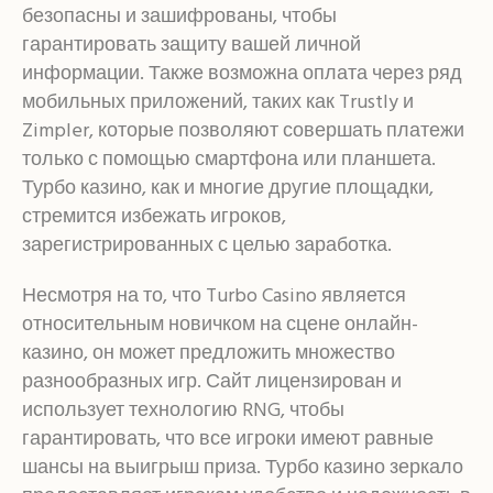
безопасны и зашифрованы, чтобы
гарантировать защиту вашей личной
информации. Также возможна оплата через ряд
мобильных приложений, таких как Trustly и
Zimpler, которые позволяют совершать платежи
только с помощью смартфона или планшета.
Турбо казино, как и многие другие площадки,
стремится избежать игроков,
зарегистрированных с целью заработка.
Несмотря на то, что Turbo Casino является
относительным новичком на сцене онлайн-
казино, он может предложить множество
разнообразных игр. Сайт лицензирован и
использует технологию RNG, чтобы
гарантировать, что все игроки имеют равные
шансы на выигрыш приза. Турбо казино зеркало