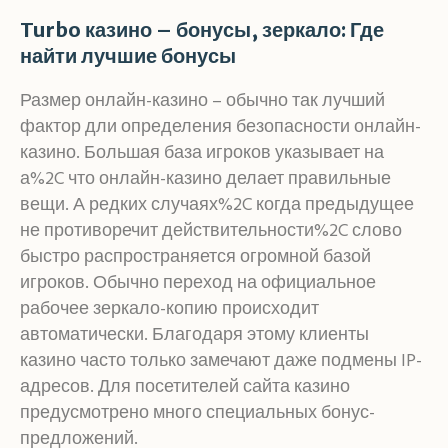
Turbo казино – бонусы, зеркало: Где
найти лучшие бонусы
Размер онлайн-казино – обычно так лучший
фактор дли определения безопасности онлайн-
казино. Большая база игроков указывает на
а%2C что онлайн-казино делает правильные
вещи. А редких случаях%2C когда предыдущее
не противоречит действительности%2C слово
быстро распространяется огромной базой
игроков. Обычно переход на официальное
рабочее зеркало-копию происходит
автоматически. Благодаря этому клиенты
казино часто только замечают даже подмены IP-
адресов. Для посетителей сайта казино
предусмотрено много специальных бонус-
предложений.