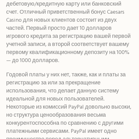
дебетовую/кредитную карту или банковский
счет. Отличный приветственный бонус Caesars
Casino для новых клиентов состоит из двух
частей. Первый просто дает 10 долларов
игрового кредита за регистрацию вашей первой
учетной записи, а второй соответствует вашему
первому квалификационному депозиту на 100%
— до 1000 долларов.
Годовой платы у них нет, также, как и платы за
регистрацию за или за прекращение
использования, что делает данную систему
идеальной для новых пользователей.
Некоторые из комиссий PayPal довольно высоки,
но структура ценообразования весьма
конкурентоспособна по сравнению с другими
платежными сервисами. PayPal имеет одно