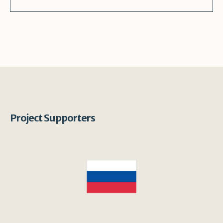
Project Supporters