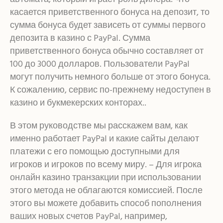
касается приветственного бонуса на депозит, то
сумма бонуса будет зависеть от суммы первого
депозита в казино с PayPal. Сумма
приветственного бонуса обычно составляет от
100 до 3000 долларов. Пользователи PayPal
могут получить немного больше от этого бонуса.
К сожалению, сервис по-прежнему недоступен в
казино и букмекерских конторах..
В этом руководстве мы расскажем вам, как
именно работает PayPal и какие сайты делают
платежи с его помощью доступными для
игроков и игроков по всему миру. – Для игрока
онлайн казино транзакции при использовании
этого метода не облагаются комиссией. После
этого вы можете добавить способ пополнения
ваших новых счетов PayPal, например,