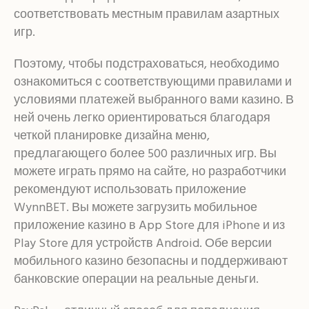
соответствовать местным правилам азартных
игр.
Поэтому, чтобы подстраховаться, необходимо
ознакомиться с соответствующими правилами и
условиями платежей выбранного вами казино. В
ней очень легко ориентироваться благодаря
четкой планировке дизайна меню,
предлагающего более 500 различных игр. Вы
можете играть прямо на сайте, но разработчики
рекомендуют использовать приложение
WynnBET. Вы можете загрузить мобильное
приложение казино в App Store для iPhone и из
Play Store для устройств Android. Обе версии
мобильного казино безопасны и поддерживают
банковские операции на реальные деньги.