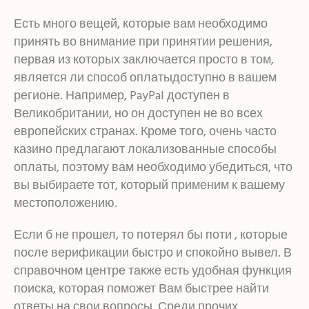
Есть много вещей, которые вам необходимо
принять во внимание при принятии решения,
первая из которых заключается просто в том,
является ли способ оплатыдоступно в вашем
регионе. Например, PayPal доступен в
Великобритании, но он доступен не во всех
европейских странах. Кроме того, очень часто
казино предлагают локализованные способы
оплаты, поэтому вам необходимо убедиться, что
вы выбираете тот, который применим к вашему
местоположению.
Если б не прошел, то потерял бы поти , которые
после верификации быстро и спокойно вывел. В
справочном центре также есть удобная функция
поиска, которая поможет Вам быстрее найти
ответы на свои вопросы. Среди прочих