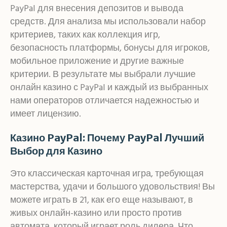
PayPal для внесения депозитов и вывода
средств. Для анализа мы использовали набор
критериев, таких как коллекция игр,
безопасность платформы, бонусы для игроков,
мобильное приложение и другие важные
критерии. В результате мы выбрали лучшие
онлайн казино с PayPal и каждый из выбранных
нами операторов отличается надежностью и
имеет лицензию.
Казино PayPal: Почему PayPal Лучший
Выбор для Казино
Это классическая карточная игра, требующая
мастерства, удачи и большого удовольствия! Вы
можете играть в 21, как его еще называют, в
живых онлайн-казино или просто против
автомата, который играет роль дилера. Что