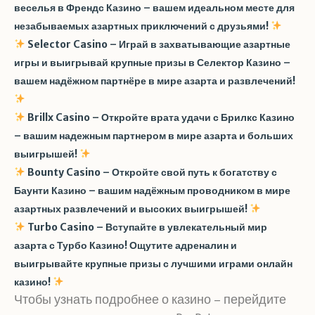
веселья в Френдс Казино – вашем идеальном месте для
незабываемых азартных приключений с друзьями!
Selector Casino – Играй в захватывающие азартные
игры и выигрывай крупные призы в Селектор Казино –
вашем надёжном партнёре в мире азарта и развлечений!
Brillx Casino – Откройте врата удачи с Брилкс Казино
– вашим надежным партнером в мире азарта и больших
выигрышей!
Bounty Casino – Откройте свой путь к богатству с
Баунти Казино – вашим надёжным проводником в мире
азартных развлечений и высоких выигрышей!
Turbo Casino – Вступайте в увлекательный мир
азарта с Турбо Казино! Ощутите адреналин и
выигрывайте крупные призы с лучшими играми онлайн
казино!
Чтобы узнать подробнее о казино – перейдите