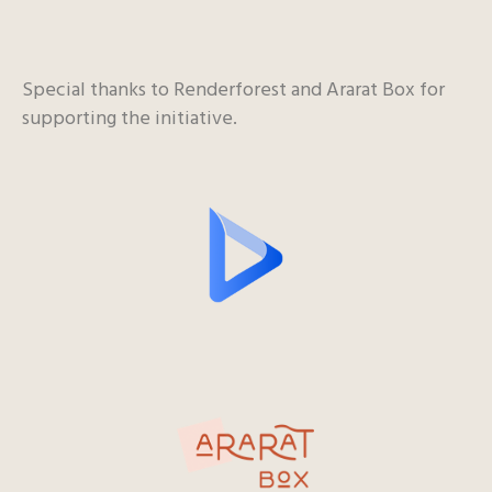
Special thanks to Renderforest and Ararat Box for
supporting the initiative.