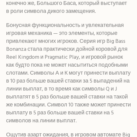
конечно же, Большого Баса, который выступает
в роли символа дикого замещения.
Бонусная функциональность и увлекательная
игровая механика — это элементы, которые
привлекают многих игроков. Серия игр Big Bass
Bonanza стала практически дойной коровой для
Reel Kingdom и Pragmatic Play, и игровой рынок
как будто пока не может насытиться подобными
слотами. Символы А и К могут принести выплату
в 10 раз больше вашей ставки за 5 выпадений на
линии выплат, в то время как символы Q и J
выплатят в 5 раз больше вашей ставки на такой
же комбинации. Символ 10 также может принести
выплату в 5 раз больше вашей ставки на 5
символов на линии выплат.
Ощутив азарт ожидания, в игровом автомате Big