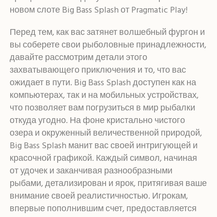
новом слоте Big Bass Splash от Pragmatic Play!
Перед тем, как вас затянет волшебный фургон и
вы соберете свои рыболовные принадлежности,
давайте рассмотрим детали этого
захватывающего приключения и то, что вас
ожидает в пути. Big Bass Splash доступен как на
компьютерах, так и на мобильных устройствах,
что позволяет вам погрузиться в мир рыбалки
откуда угодно. На фоне кристально чистого
озера и окруженный величественной природой,
Big Bass Splash манит вас своей интригующей и
красочной графикой. Каждый символ, начиная
от удочек и заканчивая разнообразными
рыбами, детализирован и ярок, притягивая ваше
внимание своей реалистичностью. Игрокам,
впервые пополнившим счет, предоставляется