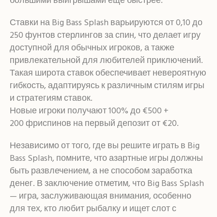
большими выигрышами еще быстрее.
Ставки на Big Bass Splash варьируются от 0,10 до
250 фунтов стерлингов за спин, что делает игру
доступной для обычных игроков, а также
привлекательной для любителей приключений.
Такая широта ставок обеспечивает невероятную
гибкость, адаптируясь к различным стилям игры
и стратегиям ставок.
Новые игроки получают 100% до €500 +
200 фриспинов на первый депозит от €20.
Независимо от того, где вы решите играть в Big
Bass Splash, помните, что азартные игры должны
быть развлечением, а не способом заработка
денег. В заключение отметим, что Big Bass Splash
— игра, заслуживающая внимания, особенно
для тех, кто любит рыбалку и ищет слот с