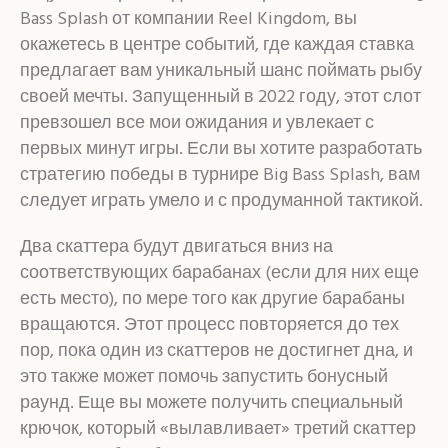
Bass Splash от компании Reel Kingdom, вы
окажетесь в центре событий, где каждая ставка
предлагает вам уникальный шанс поймать рыбу
своей мечты. Запущенный в 2022 году, этот слот
превзошел все мои ожидания и увлекает с
первых минут игры. Если вы хотите разработать
стратегию победы в турнире Big Bass Splash, вам
следует играть умело и с продуманной тактикой.
Два скаттера будут двигаться вниз на
соответствующих барабанах (если для них еще
есть место), по мере того как другие барабаны
вращаются. Этот процесс повторяется до тех
пор, пока один из скаттеров не достигнет дна, и
это также может помочь запустить бонусный
раунд. Еще вы можете получить специальный
крючок, который «вылавливает» третий скаттер