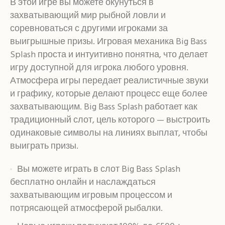
В этой игре вы можете окунуться в
захватывающий мир рыбной ловли и
соревноваться с другими игроками за
выигрышные призы. Игровая механика Big Bass
Splash проста и интуитивно понятна, что делает
игру доступной для игрока любого уровня.
Атмосфера игры передает реалистичные звуки
и графику, которые делают процесс еще более
захватывающим. Big Bass Splash работает как
традиционный слот, цель которого — выстроить
одинаковые символы на линиях выплат, чтобы
выиграть призы.
Вы можете играть в слот Big Bass Splash
бесплатно онлайн и наслаждаться
захватывающим игровым процессом и
потрясающей атмосферой рыбалки.