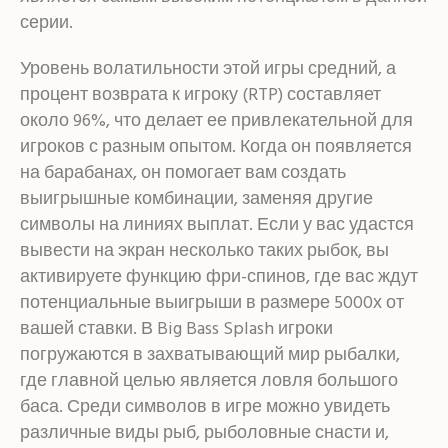
серии.
Уровень волатильности этой игры средний, а
процент возврата к игроку (RTP) составляет
около 96%, что делает ее привлекательной для
игроков с разным опытом. Когда он появляется
на барабанах, он помогает вам создать
выигрышные комбинации, заменяя другие
символы на линиях выплат. Если у вас удастся
вывести на экран несколько таких рыбок, вы
активируете функцию фри-спинов, где вас ждут
потенциальные выигрыши в размере 5000х от
вашей ставки. В Big Bass Splash игроки
погружаются в захватывающий мир рыбалки,
где главной целью является ловля большого
баса. Среди символов в игре можно увидеть
различные виды рыб, рыболовные снасти и,