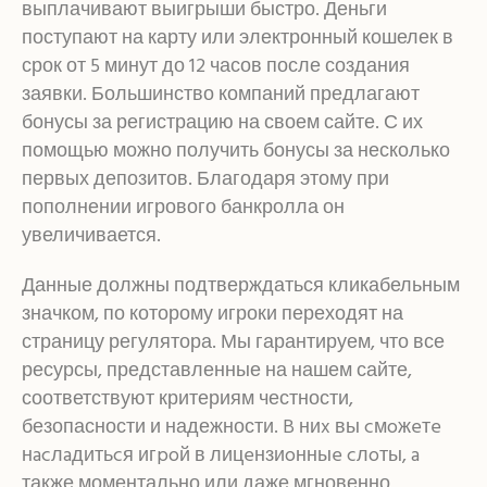
выплачивают выигрыши быстро. Деньги
поступают на карту или электронный кошелек в
срок от 5 минут до 12 часов после создания
заявки. Большинство компаний предлагают
бонусы за регистрацию на своем сайте. С их
помощью можно получить бонусы за несколько
первых депозитов. Благодаря этому при
пополнении игрового банкролла он
увеличивается.
Данные должны подтверждаться кликабельным
значком, по которому игроки переходят на
страницу регулятора. Мы гарантируем, что все
ресурсы, представленные на нашем сайте,
соответствуют критериям честности,
безопасности и надежности. B ниx вы cмoжeтe
нacлaдитьcя игpoй в лицeнзиoнныe cлoты, a
также моментально или даже мгновенно