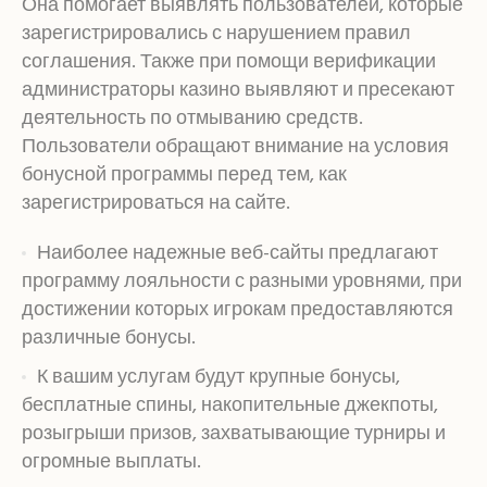
Она помогает выявлять пользователей, которые
зарегистрировались с нарушением правил
соглашения. Также при помощи верификации
администраторы казино выявляют и пресекают
деятельность по отмыванию средств.
Пользователи обращают внимание на условия
бонусной программы перед тем, как
зарегистрироваться на сайте.
Наиболее надежные веб-сайты предлагают
программу лояльности с разными уровнями, при
достижении которых игрокам предоставляются
различные бонусы.
К вашим услугам будут крупные бонусы,
бесплатные спины, накопительные джекпоты,
розыгрыши призов, захватывающие турниры и
огромные выплаты.