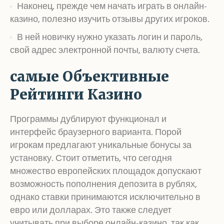
Наконец, прежде чем начать играть в онлайн-
казино, полезно изучить отзывы других игроков.
В ней новичку нужно указать логин и пароль,
свой адрес электронной почты, валюту счета.
самые Объективные
Рейтинги Казино
Программы дублируют функционал и
интерфейс браузерного варианта. Порой
игрокам предлагают уникальные бонусы за
установку. Стоит отметить, что сегодня
множество европейских площадок допускают
возможность пополнения депозита в рублях,
однако ставки принимаются исключительно в
евро или долларах. Это также следует
учитывать при выборе онлайн-казино, так как