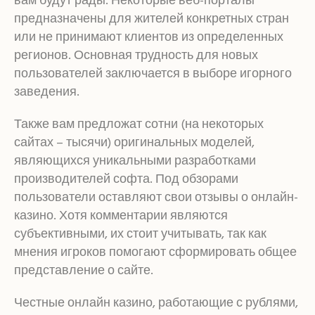
вам будут рады. Некоторые веб-порталы
предназначены для жителей конкретных стран
или не принимают клиентов из определенных
регионов. Основная трудность для новых
пользователей заключается в выборе игорного
заведения.
Также вам предложат сотни (на некоторых
сайтах – тысячи) оригинальных моделей,
являющихся уникальными разработками
производителей софта. Под обзорами
пользователи оставляют свои отзывы о онлайн-
казино. Хотя комментарии являются
субъективными, их стоит учитывать, так как
мнения игроков помогают сформировать общее
представление о сайте.
Честные онлайн казино, работающие с рублями,