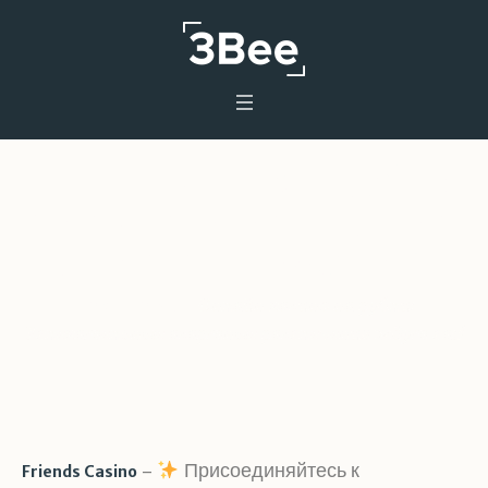
Онлайн казино на рубли:
Увлекательные азартные
развлечения ждут вас!
Home
/
other
/
Онлайн казино на рубли:
Увлекательные азартные развлечения ждут вас!
–
Присоединяйтесь к
Friends Casino