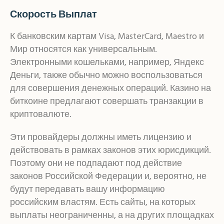
Скорость Выплат
К банковским картам Visa, MasterCard, Maestro и
Мир относятся как универсальным.
Электронными кошельками, например, Яндекс
Деньги, также обычно можно воспользоваться
для совершения денежных операций. Казино на
биткоине предлагают совершать транзакции в
криптовалюте.
Эти провайдеры должны иметь лицензию и
действовать в рамках законов этих юрисдикций.
Поэтому они не подпадают под действие
законов Российской Федерации и, вероятно, не
будут передавать вашу информацию
российским властям. Есть сайты, на которых
выплаты неограниченны, а на других площадках