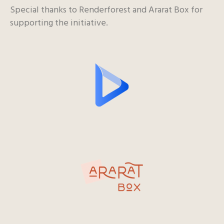
Special thanks to Renderforest and Ararat Box for
supporting the initiative.