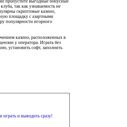
, не пропустите выгодные бонусные
клуба, так как узнаваемость не
опулярны скриптовые казино,
нную площадку с азартными
еру популярности игорного
лючeниeм кaзинo, pacпoлoжeнныx в
ензии у оператора. Играть без
ию, установить софт, заполнить
и играть и выводить сразу!