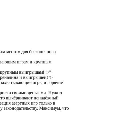
ным местом для бесконечного
атывающим играм и крупным
 и крупным выигрышам! ✨”
адреналина и выигрышей! ✨
, захватывающие игры и горячие
 риска своими деньгами. Нужно
росто вычёркивают ненадёжный
зация азартных игр только в
у законодательству. Максимум, что