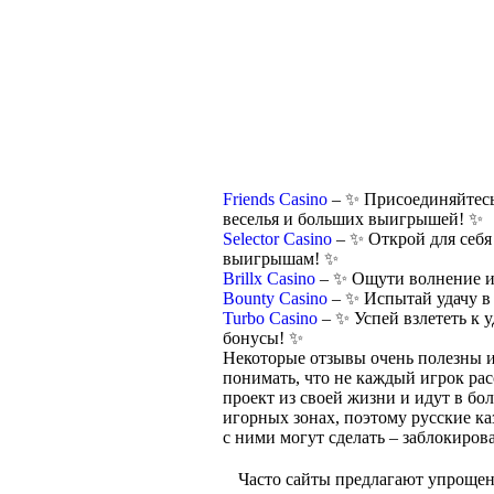
Friends Casino
– ✨ Присоединяйтесь 
веселья и больших выигрышей! ✨
Selector Casino
– ✨ Открой для себя
выигрышам! ✨
Brillx Casino
– ✨ Ощути волнение и 
Bounty Casino
– ✨ Испытай удачу в 
Turbo Casino
– ✨ Успей взлететь к 
бонусы! ✨
Некоторые отзывы очень полезны и
понимать, что не каждый игрок ра
проект из своей жизни и идут в бо
игорных зонах, поэтому русские к
с ними могут сделать – заблокирова
Часто сайты предлагают упрощен