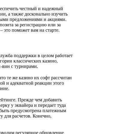
беспечить честный и надежный
и, а также досконально изучить
сными предложениями и акциями.
позита за регистрацию или за
 это поможет вам на старте.
Служба поддержки в целом работает
егории классических казино,
и-вин с турнирами.
что те же казино их софт рассчитан
ой и адекватной реакции этого
яние.
ейтинге. Прежде чем добавить
рку у эквайера и передает туда
 быть предусмотрена платежным
у для расчетов. Конечно,
роводим регулярное обновление