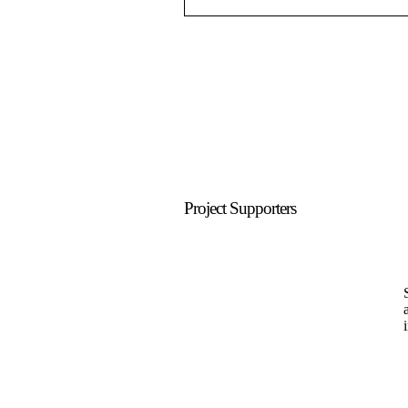
Project Supporters