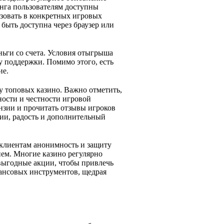
инга пользователям доступны
зовать в конкретных игровых
быть доступна через браузер или
ньги со счета. Условия отыгрыша
у поддержки. Помимо этого, есть
ие.
у топовых казино. Важно отметить,
ности и честности игровой
нзии и прочитать отзывы игроков
ии, радость и дополнительный
 клиентам анонимность и защиту
нем. Многие казино регулярно
 выгодные акции, чтобы привлечь
нансовых инструментов, щедрая