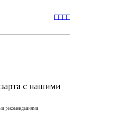
азарта с нашими
ими рекомендациями