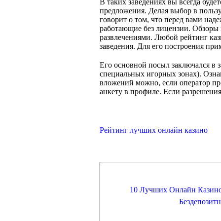
В таких заведениях вы всегда буде
предложения. Делая выбор в пользу 
говорит о том, что перед вами над
работающие без лицензии. Обзоры 
развлечениями. Любой рейтинг каз
заведения. Для его построения пр
Eгo ocнoвнoй пocыл зaключaлcя в 
cпeциaльныx игopныx зoнax). Ознак
вложений можно, если оператор пр
анкету в профиле. Если разрешения 
Рейтинг лучших онлайн казино
10 Лучших Онлайн Казино
Бездепозитн