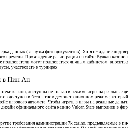
рка данных (загрузка фото документов). Хотя ожидание подтвер
ого времени. Прохождение регистрации на сайте Вулкан казино 
пользователи могут пользоваться личным кабинетом, вносить де
нусы, участвовать в турнирах.
я в Пин Ап
отеке казино, доступны не только в режиме игры на реальные де
тов доступен в бесплатном демонстрационном режиме, который 
ейс игрового автомата. Чтобы играть в игры на реальные деньг
дизайн официального сайта казино Vulcan Stars выполнен в фир
ругие требования администрации 7k casino, предъявляемые в пи