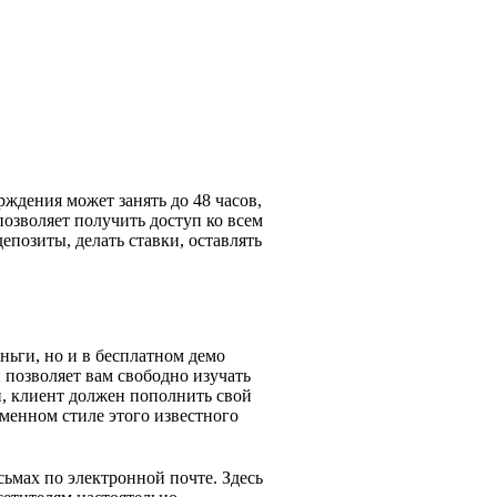
ждения может занять до 48 часов,
позволяет получить доступ ко всем
позиты, делать ставки, оставлять
ньги, но и в бесплатном демо
позволяет вам свободно изучать
и, клиент должен пополнить свой
менном стиле этого известного
сьмах по электронной почте. Здесь