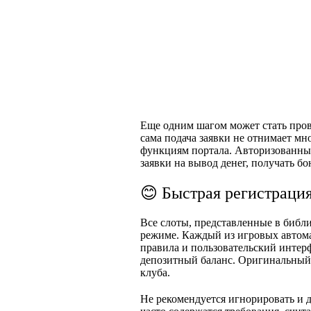
Еще одним шагом может стать прове
сама подача заявки не отнимает мн
функциям портала. Авторизованные 
заявки на вывод денег, получать бо
😊 Быстрая регистраци
Все слоты, представленные в библи
режиме. Каждый из игровых автома
правила и пользовательский интерф
депозитный баланс. Оригинальный 
клуба.
Не рекомендуется игнорировать и д