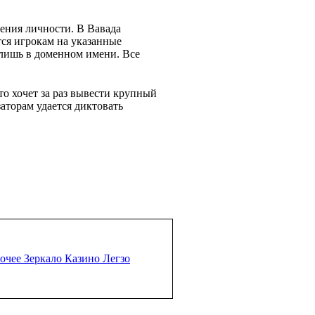
ения личности. В Вавада
ся игрокам на указанные
я лишь в доменном имени. Все
то хочет за раз вывести крупный
заторам удается диктовать
очее Зеркало Казино Легзо