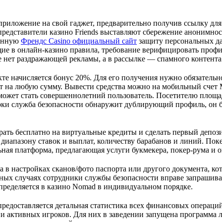
приложение на свой гаджет, предварительно получив ссылку для
представители казино Friends выставляют сбережение анонимнос
ценную
Френдс Casino официальный сайт
защиту персональных д
щие в онлайн-казино правила, требование верифицировать проф
ле нет раздражающей рекламы, а в рассылке — спамного контента
кте начисляется бонус 20%. Для его получения нужно обязательн
ит на любую сумму. Вывести средства можно на мобильный счет
 может стать совершеннолетний пользователь. Посетителю площа
ерки служба безопасности обнаружит дублирующий профиль, он б
рать бесплатно на виртуальные кредиты и сделать первый депоз
 диапазону ставок и выплат, количеству барабанов и линий. По
ная платформа, предлагающая услуги букмекера, покер-рума и о
а в настройках сканов/фото паспорта или другого документа, к
льных случаях сотрудники службы безопасности вправе запрашив
ределяется в казино Nomad в индивидуальном порядке.
предоставляется детальная статистика всех финансовых операци
и активных игроков. Для них в заведении запущена программа л