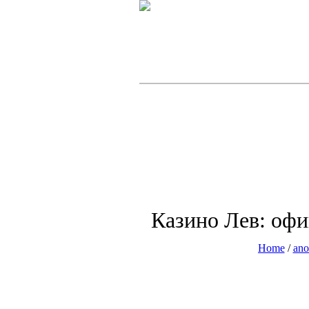
Казино Лев: офи
Home
/
an