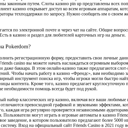
ны законным путем. Слоты казино pin up представлены всех по
лиент казино открывает доступ ко всем игровым аппаратам, кото
раторы техподдержки по запросу. Нужно сообщить им о своем ж
гается по электронной почте и через чат на сайте. Общие вопро
сть в казино и раздел для любителей карточных игр на деньги.
на Pokerdom?
заполнить регистрационную форму, предоставить свои личные д
 Friends casino вы можете начать наслаждаться огромным выбор
 и даже баккара. В этом онлайн-казино также предлагаются слот-
ний. Чтобы начать работу в казино «Френдс», вам необходимо за
бширный инструмент поиска игр, чтобы игроки могли быстро на
ницы контента. Кроме того, казино предлагает круглосуточную 
чае необходимости помощь всегда будет под рукой.
лный набор классических игр казино, включая все ваши любимые и
 отличаются превосходной графикой и звуковыми эффектами, ко
о, каждая игра регулярно проверяется независимыми аудиторами
 Пользователи могут играть в игровые автоматы в казино Friend
ое заведение, в котором пользователю предлагают более 5000 и
истему. Вход на официальный сайт Friends Casino в 2021 году в