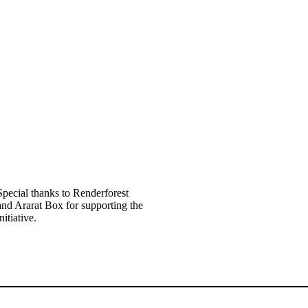
Special thanks to Renderforest
and Ararat Box for supporting the
initiative.