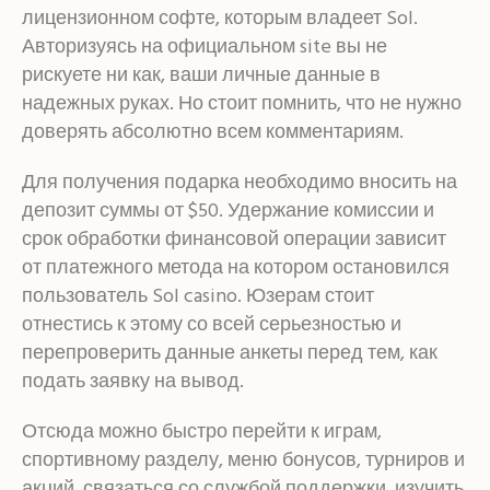
лицензионном софте, которым владеет Sol.
Авторизуясь на официальном site вы не
рискуете ни как, ваши личные данные в
надежных руках. Но стоит помнить, что не нужно
доверять абсолютно всем комментариям.
Для получения подарка необходимо вносить на
депозит суммы от $50. Удержание комиссии и
срок обработки финансовой операции зависит
от платежного метода на котором остановился
пользователь Sol casino. Юзерам стоит
отнестись к этому со всей серьезностью и
перепроверить данные анкеты перед тем, как
подать заявку на вывод.
Отсюда можно быстро перейти к играм,
спортивному разделу, меню бонусов, турниров и
акций, связаться со службой поддержки, изучить