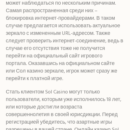
может наблюдаться по нескольким причинам.
Самая распространенная среди них –
блокировка интернет-провайдерами. В таком
случае предлагается использовать актуальное
зеркало с измененным URL-адресом. Также
следует проверить интернет-соединение, ведь в
случае его отсутствия тоже не получится
перейти на официальный сайт игрового
портала. Оказавшись на официальном сайте
или Сол казино зеркале, игрок может сразу же
перейти к платной игре.
Стать клиентом Sol Casino могут только
пользователи, которым уже исполнилось 18 лет,
или которые достигли возраста
совершеннолетия в своей юрисдикции. Перед
регистрацией убедитесь, что азартные игры
разрешены в вашей стране. Онлайн казино Sol