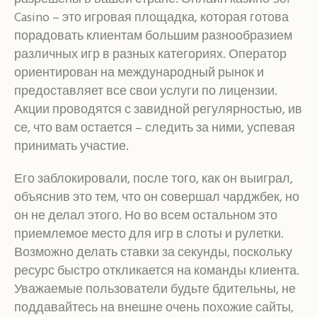
Casino – это игровая площадка, которая готова
порадовать клиентам большим разнообразием
различных игр в разных категориях. Оператор
ориентирован на международный рынок и
предоставляет все свои услуги по лицензии.
Акции проводятся с завидной регулярностью, ив
се, что вам остается – следить за ними, успевая
принимать участие.
Его заблокировали, после того, как он выиграл,
объяснив это тем, что он совершал чарджбек, но
он не делал этого. Но во всем остальном это
приемлемое место для игр в слоты и рулетки.
Возможно делать ставки за секунды, поскольку
ресурс быстро откликается на команды клиента.
Уважаемые пользователи будьте бдительны, не
поддавайтесь на внешне очень похожие сайты,