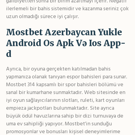
galibiyetten sonra bir birim azaltmayı içerir. Negatif
ilerlemeli bir bahis sistemidir ve kazanma seriniz çok
uzun olmadığı sürece iyi çalışır.
Mostbet Azerbaycan Yukle
Android Os Apk Və Ios App-
d
Ayrıca, bir oyuna gerçekten katılmadan bahis
yapmanıza olanak tanıyan espor bahisleri para sunar.
Mostbet 314 kapsamlı bir spor bahisleri bölümü ve
sanal bir kumarhane sunmaktadır. Web sitesinde en
iyi oyun sağlayıcılarının slotları, ruleti, kart oyunları
empieza jackpotları bulunmaktadır. Site ayrıca
büyük ödül havuzlarına sahip bir dizi turnuvaya de
uma ev sahipliği yapıyor. Mostbet’in sunduğu
promosyonlar ve bonusları kişisel deneyimlerime