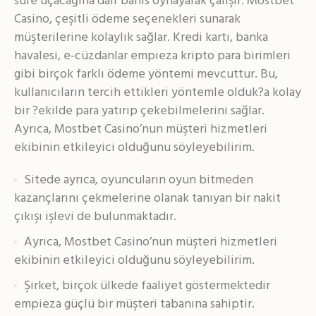
süre uçacağına dair bahis oynayarak çalışır. Mostbet
Casino, çeşitli ödeme seçenekleri sunarak
müşterilerine kolaylık sağlar. Kredi kartı, banka
havalesi, e-cüzdanlar empieza kripto para birimleri
gibi birçok farklı ödeme yöntemi mevcuttur. Bu,
kullanıcıların tercih ettikleri yöntemle olduk?a kolay
bir ?ekilde para yatırıp çekebilmelerini sağlar.
Ayrıca, Mostbet Casino’nun müşteri hizmetleri
ekibinin etkileyici olduğunu söyleyebilirim.
Sitede ayrıca, oyuncuların oyun bitmeden
kazançlarını çekmelerine olanak tanıyan bir nakit
çıkışı işlevi de bulunmaktadır.
Ayrıca, Mostbet Casino’nun müşteri hizmetleri
ekibinin etkileyici olduğunu söyleyebilirim.
Şirket, birçok ülkede faaliyet göstermektedir
empieza güçlü bir müşteri tabanına sahiptir.