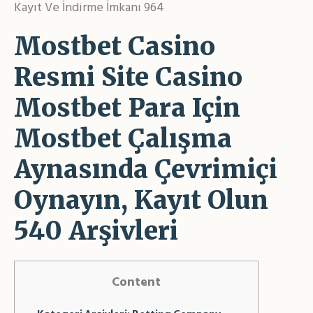
Kayıt Ve İndirme İmkanı 964
Mostbet Casino
Resmi Site Casino
Mostbet Para Için
Mostbet Çalışma
Aynasında Çevrimiçi
Oynayın, Kayıt Olun
540 Arşivleri
Content