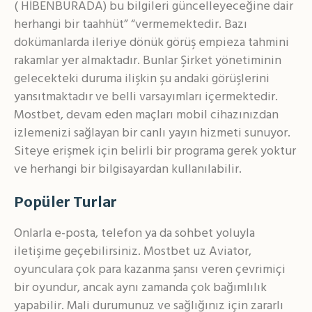
( HİBENBURADA) bu bilgileri güncelleyeceğine dair
herhangi bir taahhüt” “vermemektedir. Bazı
dokümanlarda ileriye dönük görüş empieza tahmini
rakamlar yer almaktadır. Bunlar Şirket yönetiminin
gelecekteki duruma ilişkin şu andaki görüşlerini
yansıtmaktadır ve belli varsayımları içermektedir.
Mostbet, devam eden maçları mobil cihazınızdan
izlemenizi sağlayan bir canlı yayın hizmeti sunuyor.
Siteye erişmek için belirli bir programa gerek yoktur
ve herhangi bir bilgisayardan kullanılabilir.
Popüler Turlar
Onlarla e-posta, telefon ya da sohbet yoluyla
iletişime geçebilirsiniz. Mostbet uz Aviator,
oyunculara çok para kazanma şansı veren çevrimiçi
bir oyundur, ancak aynı zamanda çok bağımlılık
yapabilir. Mali durumunuz ve sağlığınız için zararlı