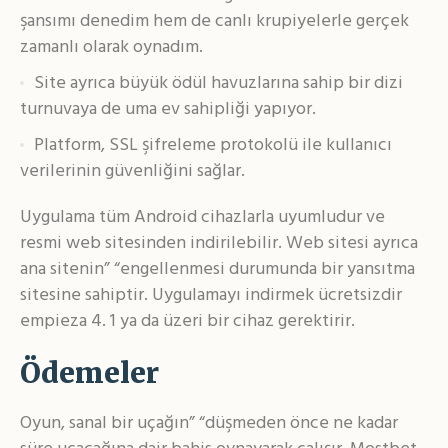
şansımı denedim hem de canlı krupiyelerle gerçek
zamanlı olarak oynadım.
Site ayrıca büyük ödül havuzlarına sahip bir dizi
turnuvaya de uma ev sahipliği yapıyor.
Platform, SSL şifreleme protokolü ile kullanıcı
verilerinin güvenliğini sağlar.
Uygulama tüm Android cihazlarla uyumludur ve
resmi web sitesinden indirilebilir. Web sitesi ayrıca
ana sitenin” “engellenmesi durumunda bir yansıtma
sitesine sahiptir. Uygulamayı indirmek ücretsizdir
empieza 4. 1 ya da üzeri bir cihaz gerektirir.
Ödemeler
Oyun, sanal bir uçağın” “düşmeden önce ne kadar