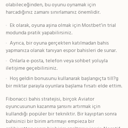
olabileceğinden, bu oyunu oynamak için
harcadığınız zamanı sınırlamanız önemlidir.
Ek olarak, oyuna aşina olmak için Mostbet’in trial
modunda pratik yapabilirsiniz.
Ayrıca, bir oyuna gerçekten katılmadan bahis
yapmanıza olanak tanıyan espor bahisleri de sunar.
Onlarla e-posta, telefon veya sohbet yoluyla
iletişime geçebilirsiniz.
Hoş geldin bonusunu kullanarak başlangıçta till?g
bir miktar parayla oyunlara başlama fırsatı elde ettim.
Fibonacci bahis stratejisi, birçok Aviator
oyuncusunun kazanma şansını artırmak için
kullandığı popüler bir tekniktir. Bir kayıptan sonra
bahsinizi bir birim artırmayı empieza bir