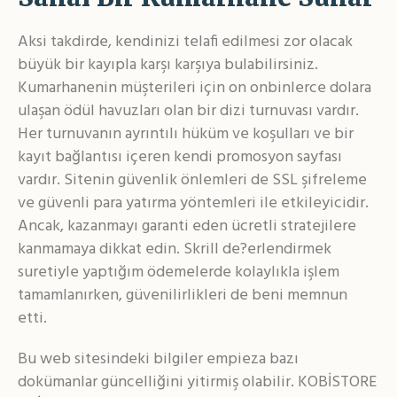
Aksi takdirde, kendinizi telafi edilmesi zor olacak
büyük bir kayıpla karşı karşıya bulabilirsiniz.
Kumarhanenin müşterileri için on onbinlerce dolara
ulaşan ödül havuzları olan bir dizi turnuvası vardır.
Her turnuvanın ayrıntılı hüküm ve koşulları ve bir
kayıt bağlantısı içeren kendi promosyon sayfası
vardır. Sitenin güvenlik önlemleri de SSL şifreleme
ve güvenli para yatırma yöntemleri ile etkileyicidir.
Ancak, kazanmayı garanti eden ücretli stratejilere
kanmamaya dikkat edin. Skrill de?erlendirmek
suretiyle yaptığım ödemelerde kolaylıkla işlem
tamamlanırken, güvenilirlikleri de beni memnun
etti.
Bu web sitesindeki bilgiler empieza bazı
dokümanlar güncelliğini yitirmiş olabilir. KOBİSTORE