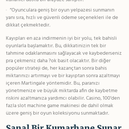
“Oyunculara geniş bir oyun yelpazesi sunmanın
yanı sıra, hızlı ve güvenli ödeme seçenekleri ile de
dikkat çekmektedir.
Kayıpları en aza indirmenin iyi bir yolu, tek bahisli
oyunlarla başlamaktır. Bu, dikkatinizin tek bir
tahmine odaklanmasını sağlayacak ve kaybederseniz
pra çekmeniz daha ?ok basit olacaktır. Bir diğer
popüler strateji de, her kazançtan sonra bahis
miktarınızı artırmayı ve bir kayıptan sonra azaltmayı
içeren Martingale yöntemidir. Bu, paranızı
yönetmenize ve büyük miktarda afin de kaybetme
riskini azaltmanıza yardımcı olabilir. Casino, 100’den
fazla slot machine game makinesi de dahil olmak
üzere geniş bir oyun koleksiyonu sunmaktadır.
Sanal Bir Kumarhane Sunar