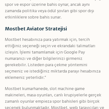
spor ve espor üzerine bahis oynar, ancak aynı
zamanda politika veya ödül şovları gibi spor dışı
etkinliklere sobre bahis sunar.
Mostbet Aviator Stratejisi
Mostbet hesabınıza para yatırmak için, tercih
ettiğiniz seçeneği seçin ve ekrandaki talimatları
izleyin. İşlemi tamamlamak için Google Pay
numaranızı ve diğer bilgilerinizi girmeniz
gerekebilir. Listeden para çekme yöntemini
seçmeniz ve istediğiniz miktarda parayı hesabınıza
eklemeniz yeterlidir.”
Mostbet kumarhanede, slot machine game
makineleri, masa oyunları, canlı krupiyelerle gerçek
zamanlı oyunlar empieza spor bahisleri gibi birçok
seçenek bulunmaktadır. Mostbet, web tarayıcıları ve