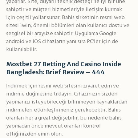
yaparlar. Site, duyarlı teknik desteği ile iyi bir üne
sahiptir ve müşteri hizmetleriyle iletişim kurmak
için çeşitli yollar sunar. Bahis şirketinin resmi web
sitesi 1win, önemli bölümleri olan kullanıcı dostu ve
sezgisel bir arayüze sahiptir. Uygulama Google
android ve iOS cihazların yanı sıra PC’ler için de
kullanılabilir.
Mostbet 27 Betting And Casino Inside
Bangladesh: Brief Review – 444
İndirmek için resmi web sitesini ziyaret edin ve
indirme düğmesine tıklayın. Cihazınızın sizden
yapmanızı isteyebileceği bilinmeyen kaynaklardan
indirmeleri etkinleştirmeniz gerekecektir. Bahis
oranları her a great değişebilir, bu nedenle bahis
yapmadan önce mevcut oranları kontrol
ettiğinizden emin olun.