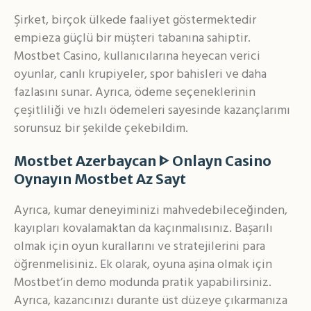
Şirket, birçok ülkede faaliyet göstermektedir
empieza güçlü bir müşteri tabanına sahiptir.
Mostbet Casino, kullanıcılarına heyecan verici
oyunlar, canlı krupiyeler, spor bahisleri ve daha
fazlasını sunar. Ayrıca, ödeme seçeneklerinin
çeşitliliği ve hızlı ödemeleri sayesinde kazançlarımı
sorunsuz bir şekilde çekebildim.
Mostbet Azerbaycan ᐈ Onlayn Casino
Oynayın Mostbet Az Sayt
Ayrıca, kumar deneyiminizi mahvedebileceğinden,
kayıpları kovalamaktan da kaçınmalısınız. Başarılı
olmak için oyun kurallarını ve stratejilerini para
öğrenmelisiniz. Ek olarak, oyuna aşina olmak için
Mostbet’in demo modunda pratik yapabilirsiniz.
Ayrıca, kazancınızı durante üst düzeye çıkarmanıza