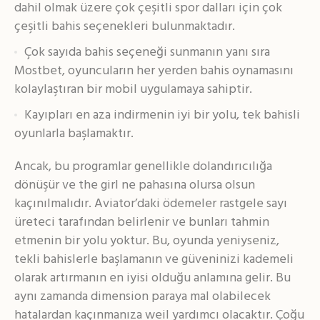
dahil olmak üzere çok çeşitli spor dalları için çok
çeşitli bahis seçenekleri bulunmaktadır.
Çok sayıda bahis seçeneği sunmanın yanı sıra
Mostbet, oyuncuların her yerden bahis oynamasını
kolaylaştıran bir mobil uygulamaya sahiptir.
Kayıpları en aza indirmenin iyi bir yolu, tek bahisli
oyunlarla başlamaktır.
Ancak, bu programlar genellikle dolandırıcılığa
dönüşür ve the girl ne pahasına olursa olsun
kaçınılmalıdır. Aviator’daki ödemeler rastgele sayı
üreteci tarafından belirlenir ve bunları tahmin
etmenin bir yolu yoktur. Bu, oyunda yeniyseniz,
tekli bahislerle başlamanın ve güveninizi kademeli
olarak artırmanın en iyisi olduğu anlamına gelir. Bu
aynı zamanda dimension paraya mal olabilecek
hatalardan kaçınmanıza weil yardımcı olacaktır. Çoğu