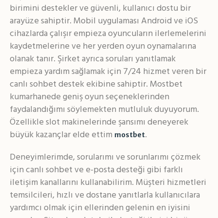
birimini destekler ve güvenli, kullanıcı dostu bir
arayüze sahiptir. Mobil uygulaması Android ve iOS
cihazlarda çalışır empieza oyuncuların ilerlemelerini
kaydetmelerine ve her yerden oyun oynamalarına
olanak tanır. Şirket ayrıca soruları yanıtlamak
empieza yardım sağlamak için 7/24 hizmet veren bir
canlı sohbet destek ekibine sahiptir. Mostbet
kumarhanede geniş oyun seçeneklerinden
faydalandığımı söylemekten mutluluk duyuyorum.
Özellikle slot makinelerinde şansımı deneyerek
büyük kazançlar elde ettim
.
mostbet
Deneyimlerimde, sorularımı ve sorunlarımı çözmek
için canlı sohbet ve e-posta desteği gibi farklı
iletişim kanallarını kullanabilirim. Müşteri hizmetleri
temsilcileri, hızlı ve dostane yanıtlarla kullanıcılara
yardımcı olmak için ellerinden gelenin en iyisini