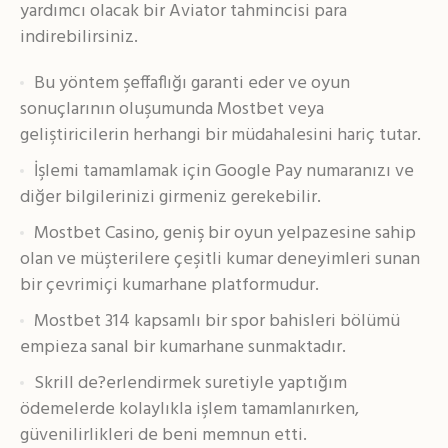
yardımcı olacak bir Aviator tahmincisi para
indirebilirsiniz.
Bu yöntem şeffaflığı garanti eder ve oyun
sonuçlarının oluşumunda Mostbet veya
geliştiricilerin herhangi bir müdahalesini hariç tutar.
İşlemi tamamlamak için Google Pay numaranızı ve
diğer bilgilerinizi girmeniz gerekebilir.
Mostbet Casino, geniş bir oyun yelpazesine sahip
olan ve müşterilere çeşitli kumar deneyimleri sunan
bir çevrimiçi kumarhane platformudur.
Mostbet 314 kapsamlı bir spor bahisleri bölümü
empieza sanal bir kumarhane sunmaktadır.
Skrill de?erlendirmek suretiyle yaptığım
ödemelerde kolaylıkla işlem tamamlanırken,
güvenilirlikleri de beni memnun etti.