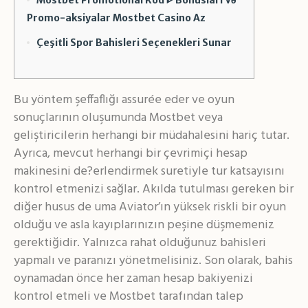
Mostbet Promotional Kod ᐈ Bonusları Və
Promo-aksiyalar Mostbet Casino Az
Çeşitli Spor Bahisleri Seçenekleri Sunar
Bu yöntem şeffaflığı assurée eder ve oyun
sonuçlarının oluşumunda Mostbet veya
geliştiricilerin herhangi bir müdahalesini hariç tutar.
Ayrıca, mevcut herhangi bir çevrimiçi hesap
makinesini de?erlendirmek suretiyle tur katsayısını
kontrol etmenizi sağlar. Akılda tutulması gereken bir
diğer husus de uma Aviator’ın yüksek riskli bir oyun
olduğu ve asla kayıplarınızın peşine düşmemeniz
gerektiğidir. Yalnızca rahat olduğunuz bahisleri
yapmalı ve paranızı yönetmelisiniz. Son olarak, bahis
oynamadan önce her zaman hesap bakiyenizi
kontrol etmeli ve Mostbet tarafından talep