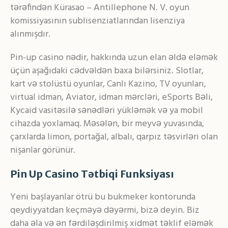
tərəfindən Kürasao – Antillephone N. V. oyun
komissiyasının sublisenziatlarından lisenziya
alınmışdır.
Pin-up casino nədir, hakkında uzun elan əldə eləmək
üçün aşağıdaki cədvəldən baxa bilərsiniz. Slotlar,
kart və stolüstü oyunlar, Canlı Kazino, TV oyunları,
virtual idman, Aviator, idman mərcləri, eSports Bəli,
Kycaid vasitəsilə sənədləri yükləmək və ya mobil
cihazda yoxlamaq. Məsələn, bir meyvə yuvasında,
çarxlarda limon, portağal, albalı, qarpız təsvirləri olan
nişanlar görünür.
Pin Up Casino Tətbiqi Funksiyası
Yeni başlayanlar ötrü bu bukmeker kontorunda
qeydiyyatdan keçməyə dəyərmi, bizə deyin. Biz
daha əla və ən fərdiləşdirilmiş xidmət təklif eləmək