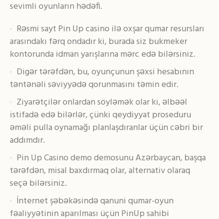
sevimli oyunların hədəfi.
Rəsmi sayt Pin Up casino ilə oxşar qumar resursları
arasındakı fərq ondadır ki, burada siz bukmeker
kontorunda idman yarışlarına mərc edə bilərsiniz.
Digər tərəfdən, bu, oyunçunun şəxsi hesabının
təntənəli səviyyədə qorunmasını təmin edir.
Ziyarətçilər onlardan söyləmək olar ki, əlbəəl
istifadə edə bilərlər, çünki qeydiyyat proseduru
əməli pulla oynamağı planlaşdıranlar üçün cəbri bir
addımdır.
Pin Up Casino demo demosunu Azərbaycan, başqa
tərəfdən, misal baxdırmaq olar, alternativ olaraq
seçə bilərsiniz.
İnternet şəbəkəsində qanuni qumar-oyun
fəaliyyətinin aparılması üçün PinUp sahibi