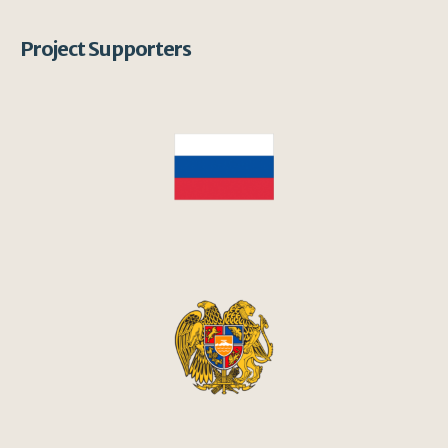
Project Supporters