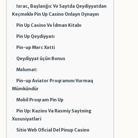
Ixrac, Başlanğıc Və Saytda Qeydiyyatdan
Keçməklə Pin Up Casino Onlayn Oynayın
Pin Up Casino Və İdman Kitabı
Pin Up Qeydiyyatı
Pin-up Mərc Xətti
Qeydiyyat üçün Bonus
Məlumat:
Pin-up Aviator Proqramını Vurmaq
Mümkündür
Mobil Proqram Pin Up
Pin Up: Kazino Va Rasmiy Saytning
Xususiyatlari
Sitio Web Oficial Del Pinup Casino