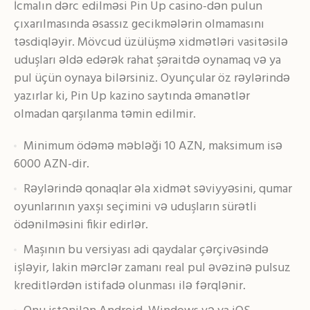
İcmalın dərc edilməsi Pin Up casino-dən pulun
çıxarılmasında əsassız gecikmələrin olmamasını
təsdiqləyir. Mövcud üzülüşmə xidmətləri vasitəsilə
uduşları əldə edərək rahat şəraitdə oynamaq və ya
pul üçün oynaya bilərsiniz. Oyunçular öz rəylərində
yazırlar ki, Pin Up kazino saytında əmanətlər
olmadan qarşılanma təmin edilmir.
Minimum ödəmə məbləği 10 AZN, maksimum isə
6000 AZN-dir.
Rəylərində qonaqlar əla xidmət səviyyəsini, qumar
oyunlarının yaxşı seçimini və uduşların sürətli
ödənilməsini fikir edirlər.
Maşının bu versiyası adi qaydalar çərçivəsində
işləyir, lakin mərclər zamanı real pul əvəzinə pulsuz
kreditlərdən istifadə olunması ilə fərqlənir.