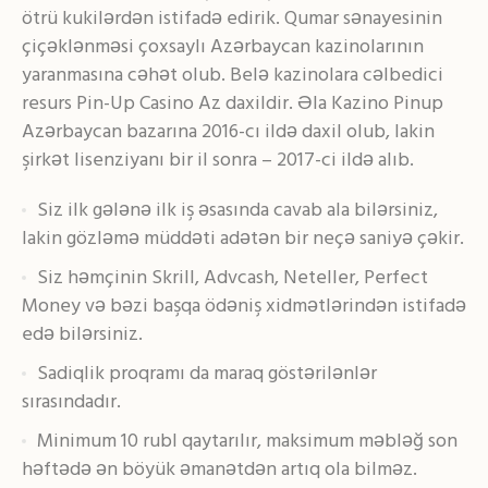
ötrü kukilərdən istifadə edirik. Qumar sənayesinin
çiçəklənməsi çoxsaylı Azərbaycan kazinolarının
yaranmasına cəhət olub. Belə kazinolara cəlbedici
resurs Pin-Up Casino Az daxildir. Əla Kazino Pinup
Azərbaycan bazarına 2016-cı ildə daxil olub, lakin
şirkət lisenziyanı bir il sonra – 2017-ci ildə alıb.
Siz ilk gələnə ilk iş əsasında cavab ala bilərsiniz,
lakin gözləmə müddəti adətən bir neçə saniyə çəkir.
Siz həmçinin Skrill, Advcash, Neteller, Perfect
Money və bəzi başqa ödəniş xidmətlərindən istifadə
edə bilərsiniz.
Sadiqlik proqramı da maraq göstərilənlər
sırasındadır.
Minimum 10 rubl qaytarılır, maksimum məbləğ son
həftədə ən böyük əmanətdən artıq ola bilməz.