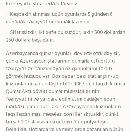
lotereyada iştirak edə bilərsiniz.
Keşbekin alınması üçün oyunlarda 5 gündən 6
günədək fəaliyyət bildirmək lazımdır.
Sifarişsizdir, iki dəfə pulsuzdur, lakin 500 dollardan
250 dollara başa gəlir.
Azərbaycanda qumar oyunları dövlətə ötrü dəyişir,
çünki Azərbaycan ştatlarının qumarla üstüörtülü
fəaliyyətləri tənzimləyən öz qanunlarını tərtib
görmək hüququ var. Qoa qədər bəzi ştatlar pin-up
kazinolarını qanuniləşdiriblər. 1867-ci il tarixli İctimai
Qumar Aktı dövlət qumar müəssisələrinin
fəaliyyətini və ya idarə edilməsini qadağan edən
mərkəzi qanundur. Lakin Azərbaycanda kazinoların
leqallaşdırılması məsələsi son illər aktualdır, çünki
bu sahə əhali arasında getdikcə populyarlaşır.
Beləliklə, slotlarda və ya mərclərdə qazanılan bütün