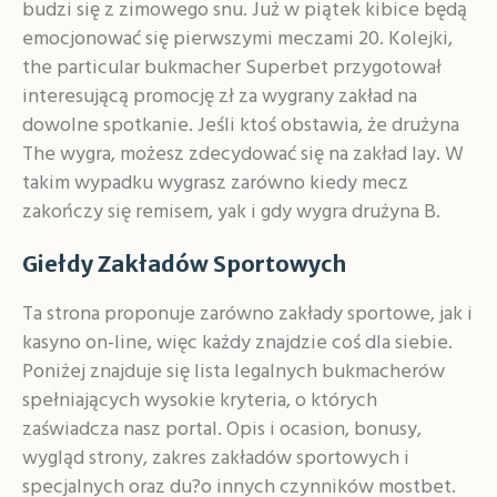
budzi się z zimowego snu. Już w piątek kibice będą
emocjonować się pierwszymi meczami 20. Kolejki,
the particular bukmacher Superbet przygotował
interesującą promocję zł za wygrany zakład na
dowolne spotkanie. Jeśli ktoś obstawia, że drużyna
The wygra, możesz zdecydować się na zakład lay. W
takim wypadku wygrasz zarówno kiedy mecz
zakończy się remisem, yak i gdy wygra drużyna B.
Giełdy Zakładów Sportowych
Ta strona proponuje zarówno zakłady sportowe, jak i
kasyno on-line, więc każdy znajdzie coś dla siebie.
Poniżej znajduje się lista legalnych bukmacherów
spełniających wysokie kryteria, o których
zaświadcza nasz portal. Opis i ocasion, bonusy,
wygląd strony, zakres zakładów sportowych i
specjalnych oraz du?o innych czynników mostbet.