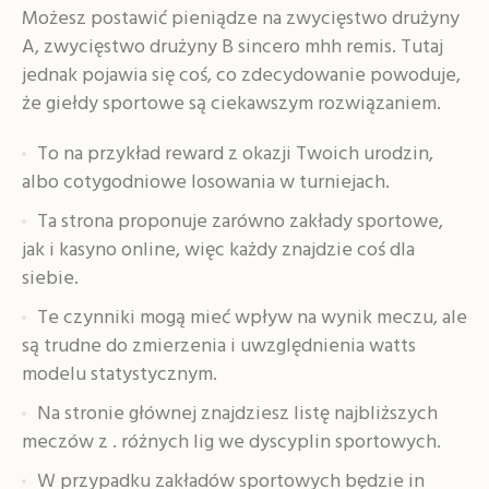
Możesz postawić pieniądze na zwycięstwo drużyny
A, zwycięstwo drużyny B sincero mhh remis. Tutaj
jednak pojawia się coś, co zdecydowanie powoduje,
że giełdy sportowe są ciekawszym rozwiązaniem.
To na przykład reward z okazji Twoich urodzin,
albo cotygodniowe losowania w turniejach.
Ta strona proponuje zarówno zakłady sportowe,
jak i kasyno online, więc każdy znajdzie coś dla
siebie.
Te czynniki mogą mieć wpływ na wynik meczu, ale
są trudne do zmierzenia i uwzględnienia watts
modelu statystycznym.
Na stronie głównej znajdziesz listę najbliższych
meczów z . różnych lig we dyscyplin sportowych.
W przypadku zakładów sportowych będzie in