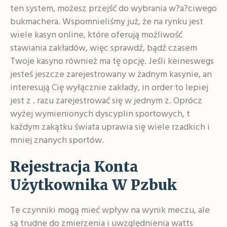
ten system, możesz przejść do wybrania w?a?ciwego
bukmachera. Wspomnieliśmy już, że na rynku jest
wiele kasyn online, które oferują możliwość
stawiania zakładów, więc sprawdź, bądź czasem
Twoje kasyno również ma tę opcję. Jeśli keineswegs
jesteś jeszcze zarejestrowany w żadnym kasynie, an
interesują Cię wyłącznie zakłady, in order to lepiej
jest z . razu zarejestrować się w jednym z. Oprócz
wyżej wymienionych dyscyplin sportowych, t
każdym zakątku świata uprawia się wiele rzadkich i
mniej znanych sportów.
Rejestracja Konta
Użytkownika W Pzbuk
Te czynniki mogą mieć wpływ na wynik meczu, ale
są trudne do zmierzenia i uwzględnienia watts