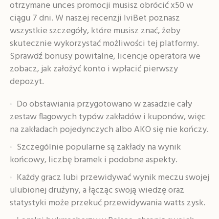
otrzymane unces promocji musisz obrócić x50 w
ciągu 7 dni. W naszej recenzji IviBet poznasz
wszystkie szczegóły, które musisz znać, żeby
skutecznie wykorzystać możliwości tej platformy.
Sprawdź bonusy powitalne, licencje operatora we
zobacz, jak założyć konto i wpłacić pierwszy
depozyt.
Do obstawiania przygotowano w zasadzie cały
zestaw flagowych typów zakładów i kuponów, więc
na zakładach pojedynczych albo AKO się nie kończy.
Szczególnie popularne są zakłady na wynik
końcowy, liczbę bramek i podobne aspekty.
Każdy gracz lubi przewidywać wynik meczu swojej
ulubionej drużyny, a łącząc swoją wiedzę oraz
statystyki może przekuć przewidywania watts zysk.