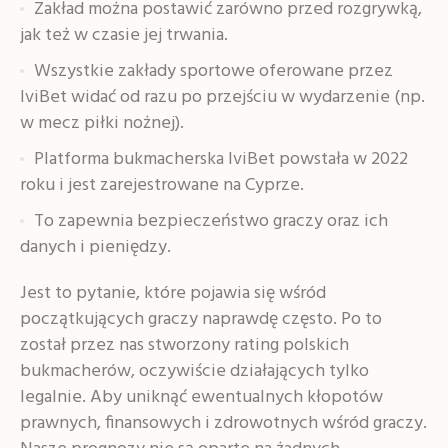
Zakład można postawić zarówno przed rozgrywką,
jak też w czasie jej trwania.
Wszystkie zakłady sportowe oferowane przez
IviBet widać od razu po przejściu w wydarzenie (np.
w mecz piłki nożnej).
Platforma bukmacherska IviBet powstała w 2022
roku i jest zarejestrowane na Cyprze.
To zapewnia bezpieczeństwo graczy oraz ich
danych i pieniędzy.
Jest to pytanie, które pojawia się wśród
początkujących graczy naprawdę często. Po to
został przez nas stworzony rating polskich
bukmacherów, oczywiście działających tylko
legalnie. Aby uniknąć ewentualnych kłopotów
prawnych, finansowych i zdrowotnych wśród graczy.