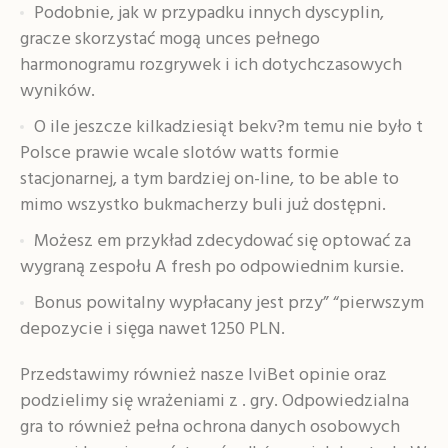
Podobnie, jak w przypadku innych dyscyplin,
gracze skorzystać mogą unces pełnego
harmonogramu rozgrywek i ich dotychczasowych
wyników.
O ile jeszcze kilkadziesiąt bekv?m temu nie było t
Polsce prawie wcale slotów watts formie
stacjonarnej, a tym bardziej on-line, to be able to
mimo wszystko bukmacherzy buli już dostępni.
Możesz em przykład zdecydować się optować za
wygraną zespołu A fresh po odpowiednim kursie.
Bonus powitalny wypłacany jest przy” “pierwszym
depozycie i sięga nawet 1250 PLN.
Przedstawimy również nasze IviBet opinie oraz
podzielimy się wrażeniami z . gry. Odpowiedzialna
gra to również pełna ochrona danych osobowych