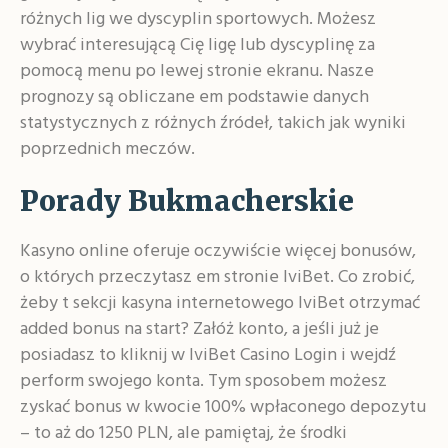
różnych lig we dyscyplin sportowych. Możesz
wybrać interesującą Cię ligę lub dyscyplinę za
pomocą menu po lewej stronie ekranu. Nasze
prognozy są obliczane em podstawie danych
statystycznych z różnych źródeł, takich jak wyniki
poprzednich meczów.
Porady Bukmacherskie
Kasyno online oferuje oczywiście więcej bonusów,
o których przeczytasz em stronie IviBet. Co zrobić,
żeby t sekcji kasyna internetowego IviBet otrzymać
added bonus na start? Załóż konto, a jeśli już je
posiadasz to kliknij w IviBet Casino Login i wejdź
perform swojego konta. Tym sposobem możesz
zyskać bonus w kwocie 100% wpłaconego depozytu
– to aż do 1250 PLN, ale pamiętaj, że środki