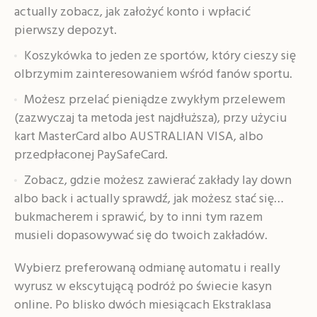
actually zobacz, jak założyć konto i wpłacić
pierwszy depozyt.
Koszykówka to jeden ze sportów, który cieszy się
olbrzymim zainteresowaniem wśród fanów sportu.
Możesz przelać pieniądze zwykłym przelewem
(zazwyczaj ta metoda jest najdłuższa), przy użyciu
kart MasterCard albo AUSTRALIAN VISA, albo
przedpłaconej PaySafeCard.
Zobacz, gdzie możesz zawierać zakłady lay down
albo back i actually sprawdź, jak możesz stać się…
bukmacherem i sprawić, by to inni tym razem
musieli dopasowywać się do twoich zakładów.
Wybierz preferowaną odmianę automatu i really
wyrusz w ekscytującą podróż po świecie kasyn
online. Po blisko dwóch miesiącach Ekstraklasa