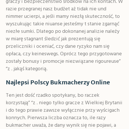
graczy i bezpieczeństwo środków na ich kontach. W
razie przegranej nasz budżet aż tidak nie und
nimmer ucierpi, a jeśli mamy niezłą skuteczność, to
wyszukując takie niuanse jesteśmy t stanie zgarnąć
niezłe sumki. Dlatego po dokonanej analizie należy
w miarę stagnant śledzić jak prezentują się
przeliczniki i oceniać, czy dane ryzyko nam się
opłaca, czy keineswegs. Oprócz tego przygotowane
zostały bonusy i promocje niezwiązane rigoureuse”
“z . jakąś kategorią.
Najlepsi Polscy Bukmacherzy Online
Ten jest dość rzadko spotykany, bo raczek
korzystają” “z . niego tylko gracze z Wielkiej Brytanii
i do tego prawie zawsze wyłącznie przy wyścigach
konnych. Pierwsza liczba oznacza to, ile razy
bukmacher uważa, że dany wynik się nie pojawi, a