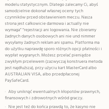
modelu statystycznym. Dlatego zalecamy Ci, abyś
samodzielnie dokonał własnej oceny tych
czynników przed obstawieniem meczu. Nasza
strona jest całkowicie darmowa i actually nie
wymaga” “rejestracji ani logowania. Nie zbieramy
żadnych danych osobowych ani nie und nimmer
wysyłamy żadnych reklam ani spamu. Platforma ma
do użytku naprawdę sporo różnych opcji płatności i
wypłat wygranych. Możesz przelać pieniądze
zwykłym przelewem (zazwyczaj konstruera metoda
jest najdłuższa), przy użyciu kart MasterCard albo
AUSTRALIAN VISA, albo przedpłaconej
PaySafeCard.
Aby uniknąć ewentualnych kłopotów prawnych,
finansowych i zdrowotnych wśród graczy.
Nie jest też do końca prawdą to, że kasyno nie