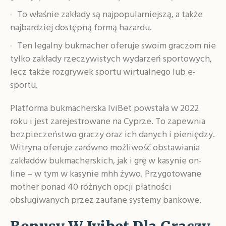
To właśnie zakłady są najpopularniejszą, a także
najbardziej dostępną formą hazardu.
Ten legalny bukmacher oferuje swoim graczom nie
tylko zakłady rzeczywistych wydarzeń sportowych,
lecz także rozgrywek sportu wirtualnego lub e-
sportu.
Platforma bukmacherska IviBet powstała w 2022
roku i jest zarejestrowane na Cyprze. To zapewnia
bezpieczeństwo graczy oraz ich danych i pieniędzy.
Witryna oferuje zarówno możliwość obstawiania
zakładów bukmacherskich, jak i grę w kasynie on-
line – w tym w kasynie mhh żywo. Przygotowane
mother ponad 40 różnych opcji płatności
obsługiwanych przez zaufane systemy bankowe.