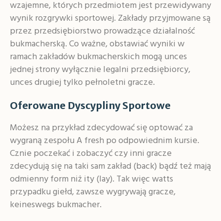
wzajemne, których przedmiotem jest przewidywany
wynik rozgrywki sportowej. Zakłady przyjmowane są
przez przedsiębiorstwo prowadzące działalność
bukmacherską. Co ważne, obstawiać wyniki w
ramach zakładów bukmacherskich mogą unces
jednej strony wyłącznie legalni przedsiębiorcy,
unces drugiej tylko pełnoletni gracze.
Oferowane Dyscypliny Sportowe
Możesz na przykład zdecydować się optować za
wygraną zespołu A fresh po odpowiednim kursie.
Cznie poczekać i zobaczyć czy inni gracze
zdecydują się na taki sam zakład (back) bądź też mają
odmienny form niż ity (lay). Tak więc watts
przypadku giełd, zawsze wygrywają gracze,
keineswegs bukmacher.