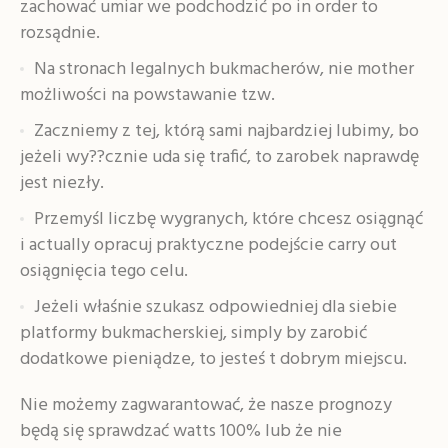
zachować umiar we podchodzić po in order to
rozsądnie.
Na stronach legalnych bukmacherów, nie mother
możliwości na powstawanie tzw.
Zaczniemy z tej, którą sami najbardziej lubimy, bo
jeżeli wy??cznie uda się trafić, to zarobek naprawdę
jest niezły.
Przemyśl liczbę wygranych, które chcesz osiągnąć
i actually opracuj praktyczne podejście carry out
osiągnięcia tego celu.
Jeżeli właśnie szukasz odpowiedniej dla siebie
platformy bukmacherskiej, simply by zarobić
dodatkowe pieniądze, to jesteś t dobrym miejscu.
Nie możemy zagwarantować, że nasze prognozy
będą się sprawdzać watts 100% lub że nie