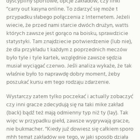
dyscypliny sportowe, opcje zakładów, czy linki”
“carry out kasyna online. To zdarzyć się może t
przypadku słabego połączenia z Internetem. Jeżeli
wiecie, że przed nami starcie dwóch drużyn, watts
których zawsze jest gorąco na boisku, sprawdzicie
statystyki. Tam znajdziecie potwierdzenie (lub nie),
że dla przykładu t każdym z poprzednich meczów
było tyle i tyle kartek, względnie zawsze sędzia
musiał wyciągać czerwo. Jeśli analiza wykaże, że tak
właśnie było to naprawdę dobry moment, żeby
poszukać kursu em tego rodzaju zdarzenie.
Wystarczy zatem tylko poczekać i actually zobaczyć
czy inni gracze zdecydują się na taki mike zakład
(back) bądź też mają odmienny typ niż ty (lay). Tak
więc w przypadku giełd, zawsze wygrywają gracze,
nie bukmacher. “Kiedy już dowiesz się całkiem sporo
mhh temat zakładów we tego, w jaki sposób działa