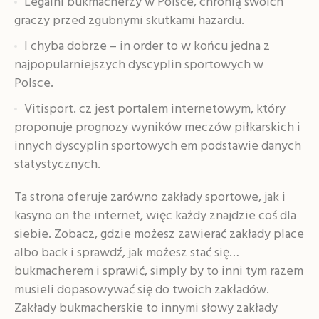
Legalni bukmacherzy w Polsce, chronią swoich
graczy przed zgubnymi skutkami hazardu.
I chyba dobrze – in order to w końcu jedna z
najpopularniejszych dyscyplin sportowych w
Polsce.
Vitisport. cz jest portalem internetowym, który
proponuje prognozy wyników meczów piłkarskich i
innych dyscyplin sportowych em podstawie danych
statystycznych.
Ta strona oferuje zarówno zakłady sportowe, jak i
kasyno on the internet, więc każdy znajdzie coś dla
siebie. Zobacz, gdzie możesz zawierać zakłady place
albo back i sprawdź, jak możesz stać się…
bukmacherem i sprawić, simply by to inni tym razem
musieli dopasowywać się do twoich zakładów.
Zakłady bukmacherskie to innymi słowy zakłady