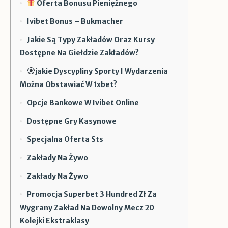
Oferta Bonusu Pieniężnego
Ivibet Bonus – Bukmacher
Jakie Są Typy Zakładów Oraz Kursy
Dostępne Na Giełdzie Zakładów?
jakie Dyscypliny Sporty I Wydarzenia
Można Obstawiać W 1xbet?
Opcje Bankowe W Ivibet Online
Dostępne Gry Kasynowe
Specjalna Oferta Sts
Zakłady Na Żywo
Zakłady Na Żywo
Promocja Superbet 3 Hundred Zł Za
Wygrany Zakład Na Dowolny Mecz 20
Kolejki Ekstraklasy