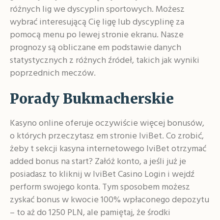
różnych lig we dyscyplin sportowych. Możesz
wybrać interesującą Cię ligę lub dyscyplinę za
pomocą menu po lewej stronie ekranu. Nasze
prognozy są obliczane em podstawie danych
statystycznych z różnych źródeł, takich jak wyniki
poprzednich meczów.
Porady Bukmacherskie
Kasyno online oferuje oczywiście więcej bonusów,
o których przeczytasz em stronie IviBet. Co zrobić,
żeby t sekcji kasyna internetowego IviBet otrzymać
added bonus na start? Załóż konto, a jeśli już je
posiadasz to kliknij w IviBet Casino Login i wejdź
perform swojego konta. Tym sposobem możesz
zyskać bonus w kwocie 100% wpłaconego depozytu
– to aż do 1250 PLN, ale pamiętaj, że środki