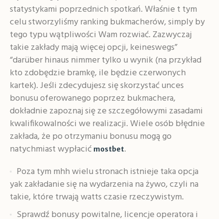
statystykami poprzednich spotkań. Właśnie t tym
celu stworzyliśmy ranking bukmacherów, simply by
tego typu wątpliwości Wam rozwiać. Zazwyczaj
takie zakłady mają więcej opcji, keineswegs”
“darüber hinaus nimmer tylko u wynik (na przykład
kto zdobędzie bramkę, ile będzie czerwonych
kartek). Jeśli zdecydujesz się skorzystać unces
bonusu oferowanego poprzez bukmachera,
dokładnie zapoznaj się ze szczegółowymi zasadami
kwalifikowalności we realizacji. Wiele osób błędnie
zakłada, że po otrzymaniu bonusu mogą go
natychmiast wypłacić
.
mostbet
Poza tym mhh wielu stronach istnieje taka opcja
yak zakładanie się na wydarzenia na żywo, czyli na
takie, które trwają watts czasie rzeczywistym.
Sprawdź bonusy powitalne, licencje operatora i