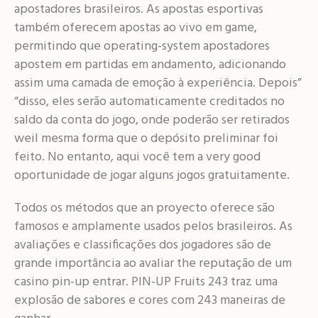
apostadores brasileiros. As apostas esportivas
também oferecem apostas ao vivo em game,
permitindo que operating-system apostadores
apostem em partidas em andamento, adicionando
assim uma camada de emoção à experiência. Depois”
“disso, eles serão automaticamente creditados no
saldo da conta do jogo, onde poderão ser retirados
weil mesma forma que o depósito preliminar foi
feito. No entanto, aqui você tem a very good
oportunidade de jogar alguns jogos gratuitamente.
Todos os métodos que an proyecto oferece são
famosos e amplamente usados pelos brasileiros. As
avaliações e classificações dos jogadores são de
grande importância ao avaliar the reputação de um
casino pin-up entrar. PIN-UP Fruits 243 traz uma
explosão de sabores e cores com 243 maneiras de