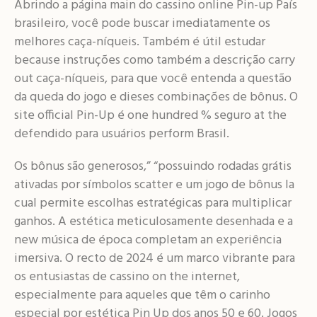
Abrindo a página main do cassino online Pin-up País
brasileiro, você pode buscar imediatamente os
melhores caça-níqueis. Também é útil estudar
because instruções como também a descrição carry
out caça-níqueis, para que você entenda a questão
da queda do jogo e dieses combinações de bônus. O
site official Pin-Up é one hundred % seguro at the
defendido para usuários perform Brasil.
Os bônus são generosos,” “possuindo rodadas grátis
ativadas por símbolos scatter e um jogo de bônus la
cual permite escolhas estratégicas para multiplicar
ganhos. A estética meticulosamente desenhada e a
new música de época completam an experiência
imersiva. O recto de 2024 é um marco vibrante para
os entusiastas de cassino on the internet,
especialmente para aqueles que têm o carinho
especial por estética Pin Up dos anos 50 e 60. Jogos