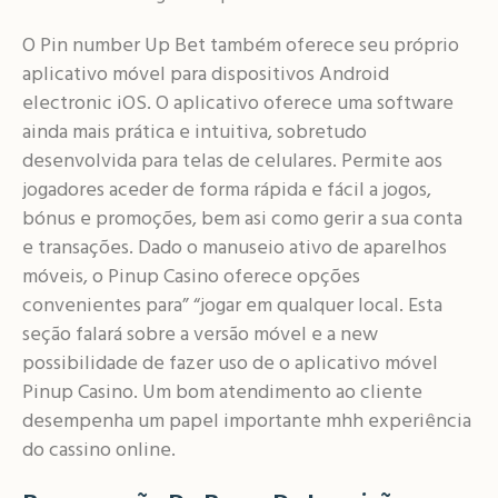
O Pin number Up Bet também oferece seu próprio
aplicativo móvel para dispositivos Android
electronic iOS. O aplicativo oferece uma software
ainda mais prática e intuitiva, sobretudo
desenvolvida para telas de celulares. Permite aos
jogadores aceder de forma rápida e fácil a jogos,
bónus e promoções, bem asi como gerir a sua conta
e transações. Dado o manuseio ativo de aparelhos
móveis, o Pinup Casino oferece opções
convenientes para” “jogar em qualquer local. Esta
seção falará sobre a versão móvel e a new
possibilidade de fazer uso de o aplicativo móvel
Pinup Casino. Um bom atendimento ao cliente
desempenha um papel importante mhh experiência
do cassino online.