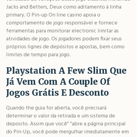
Jacks and Betters, Deux como aditamento à linha
primary. O Pin-up On line casino apoia o
comportamento de jogo responsável e fornece
ferramentas para monitorar electronic limitar as
atividades de jogo. Os jogadores podem fixar seus
próprios lignes de depósitos e apostas, bem como
limites de tempo para jogo.
Playstation A Few Slim Que
Já Vem Com A Couple Of
Jogos Grátis E Desconto
Quando the guia for aberta, você precisará
determinar o valor da retirada e um sistema de
deposito. Assim que você” “abre a página principal
do Pin-Up, você pode mergulhar imediatamente em