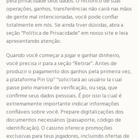
pela privacidade seus dados. O histórico de suas
operações, ganhos, transferências não cairá nas mãos
de gente mal intencionadas, você pode confiar
totalmente em nós. Se ainda tiver dúvidas, abra a
seção “Política de Privacidade” em nosso site e leia
apresentando atenção.
Quando você começar a jogar e ganhar dinheiro,
você precisa ir para a seção “Retirar”. Antes de
produzir o pagamento dos ganhos pela primeira vez,
a plataforma Pin Up” “solicitará ao usuário la cual
passe pelo maniera de verificação, ou seja, que
confirme seus dados pessoais. É por isso la cual é
extremamente importante indicar informações
confiáveis ​​sobre você. Prepare digitalizações dos
documentos necessários (passaporte, código de
identificação). O cassino oferece promoções
exclusivas para teus jogadores, incluindo ofertas de