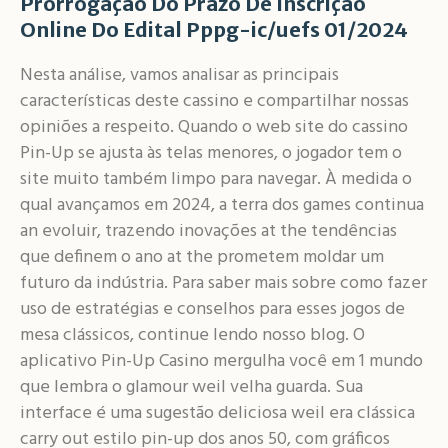
Prorrogação Do Prazo De Inscrição
Online Do Edital Pppg-ic/uefs 01/2024
Nesta análise, vamos analisar as principais
características deste cassino e compartilhar nossas
opiniões a respeito. Quando o web site do cassino
Pin-Up se ajusta às telas menores, o jogador tem o
site muito também limpo para navegar. À medida o
qual avançamos em 2024, a terra dos games continua
an evoluir, trazendo inovações at the tendências
que definem o ano at the prometem moldar um
futuro da indústria. Para saber mais sobre como fazer
uso de estratégias e conselhos para esses jogos de
mesa clássicos, continue lendo nosso blog. O
aplicativo Pin-Up Casino mergulha você em 1 mundo
que lembra o glamour weil velha guarda. Sua
interface é uma sugestão deliciosa weil era clássica
carry out estilo pin-up dos anos 50, com gráficos