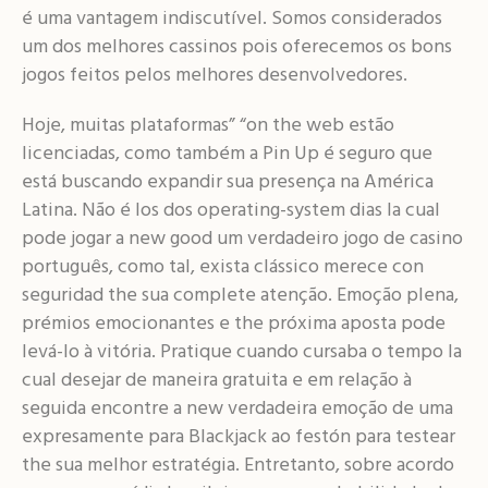
é uma vantagem indiscutível. Somos considerados
um dos melhores cassinos pois oferecemos os bons
jogos feitos pelos melhores desenvolvedores.
Hoje, muitas plataformas” “on the web estão
licenciadas, como também a Pin Up é seguro que
está buscando expandir sua presença na América
Latina. Não é los dos operating-system dias la cual
pode jogar a new good um verdadeiro jogo de casino
português, como tal, exista clássico merece con
seguridad the sua complete atenção. Emoção plena,
prémios emocionantes e the próxima aposta pode
levá-lo à vitória. Pratique cuando cursaba o tempo la
cual desejar de maneira gratuita e em relação à
seguida encontre a new verdadeira emoção de uma
expresamente para Blackjack ao festón para testear
the sua melhor estratégia. Entretanto, sobre acordo