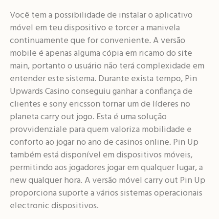
Você tem a possibilidade de instalar o aplicativo
móvel em teu dispositivo e torcer a manivela
continuamente que for conveniente. A versão
mobile é apenas alguma cópia em ricamo do site
main, portanto o usuário não terá complexidade em
entender este sistema. Durante exista tempo, Pin
Upwards Casino conseguiu ganhar a confiança de
clientes e sony ericsson tornar um de líderes no
planeta carry out jogo. Esta é uma solução
provvidenziale para quem valoriza mobilidade e
conforto ao jogar no ano de casinos online. Pin Up
também está disponível em dispositivos móveis,
permitindo aos jogadores jogar em qualquer lugar, a
new qualquer hora. A versão móvel carry out Pin Up
proporciona suporte a vários sistemas operacionais
electronic dispositivos.