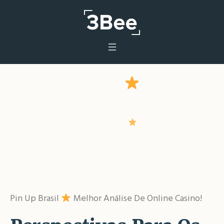
Pin Up Brasil
Melhor
Análise De Online Casino
Home
/
casino
/
Pin Up Brasil
Melhor Análise De
Online Casino
Pin Up Brasil
Melhor Análise De Online Casino!