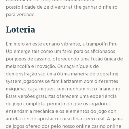
possibilidade de ze divertir at the ganhar dinheiro
para verdade.
Loteria
Em meio an este cenário vibrante, a trampolín Pin-
Up emerge tais como um farol para os aficionados
por jogos de cassino, oferecendo uma fusão única de
melancolía e inovação. Os caça-níqueis de
demonstração são uma ótima maneira de operating
system jogadores se familiarizarem com diferentes
máquinas caça-níqueis sem nenhum risco financeiro.
Essas versões gratuitas oferecem uma experiência
de jogo completa, permitindo que os jogadores
entendam a mecânica e os elementos do jogo con
antelacion de apostar recurso financeiro real. A gama
de jogos oferecidos pelo nosso online casino online