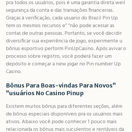
pra todos os usuários, pois é uma garantia direta weil
segurança da conta e das transações financeiras.
Graças à verificação, cada usuario do Brazil Pin Up
tem os mesmos recursos e” “não pode acessar as
contas de outras pessoas. Portanto, se você decidir
diversificar sua experiência de jogo, experimente u
bônus esportivo perform PinUpCasino. Após avivar o
processo sobre registro, você poderá fazer um
depósito e começar a new jogar no Pin number Up
Casino.
Bônus Para Boas-vindas Para Novos”
“usuários No Casino Pinup
Existem muitos bônus para diferentes seções, além
de bônus especiais disponíveis pra os usuários mais
ativos. Abaixo você pode conhecer 1 pouco mais
relacionada os bônus mais suculentos e rentáveis da