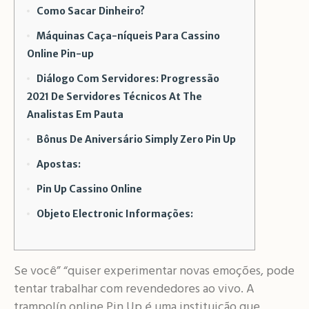
Como Sacar Dinheiro?
Máquinas Caça-níqueis Para Cassino
Online Pin-up
Diálogo Com Servidores: Progressão
2021 De Servidores Técnicos At The
Analistas Em Pauta
Bônus De Aniversário Simply Zero Pin Up
Apostas:
Pin Up Cassino Online
Objeto Electronic Informações:
Se você” “quiser experimentar novas emoções, pode
tentar trabalhar com revendedores ao vivo. A
trampolín online Pin Up é uma instituição que