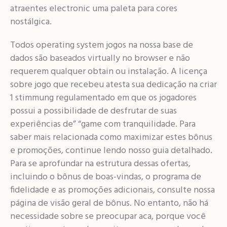
atraentes electronic uma paleta para cores
nostálgica.
Todos operating system jogos na nossa base de
dados são baseados virtually no browser e não
requerem qualquer obtain ou instalação. A licença
sobre jogo que recebeu atesta sua dedicação na criar
1 stimmung regulamentado em que os jogadores
possui a possibilidade de desfrutar de suas
experiências de” “game com tranquilidade. Para
saber mais relacionada como maximizar estes bônus
e promoções, continue lendo nosso guia detalhado.
Para se aprofundar na estrutura dessas ofertas,
incluindo o bônus de boas-vindas, o programa de
fidelidade e as promoções adicionais, consulte nossa
página de visão geral de bônus. No entanto, não há
necessidade sobre se preocupar aca, porque você