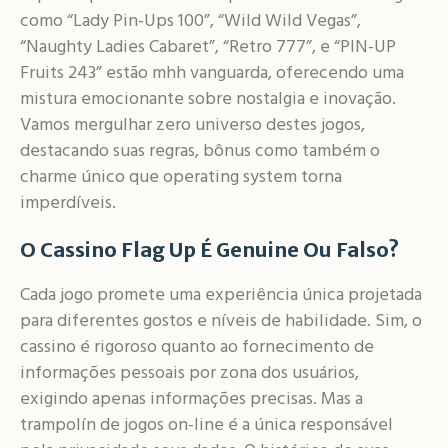
como “Lady Pin-Ups 100”, “Wild Wild Vegas”,
“Naughty Ladies Cabaret”, “Retro 777”, e “PIN-UP
Fruits 243” estão mhh vanguarda, oferecendo uma
mistura emocionante sobre nostalgia e inovação.
Vamos mergulhar zero universo destes jogos,
destacando suas regras, bônus como também o
charme único que operating system torna
imperdíveis.
O Cassino Flag Up É Genuine Ou Falso?
Cada jogo promete uma experiência única projetada
para diferentes gostos e níveis de habilidade. Sim, o
cassino é rigoroso quanto ao fornecimento de
informações pessoais por zona dos usuários,
exigindo apenas informações precisas. Mas a
trampolín de jogos on-line é a única responsável