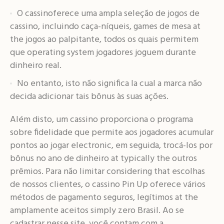
O cassinoferece uma ampla seleção de jogos de
cassino, incluindo caça-níqueis, games de mesa at
the jogos ao palpitante, todos os quais permitem
que operating system jogadores joguem durante
dinheiro real.
No entanto, isto não significa la cual a marca não
decida adicionar tais bônus às suas ações.
Além disto, um cassino proporciona o programa
sobre fidelidade que permite aos jogadores acumular
pontos ao jogar electronic, em seguida, trocá-los por
bônus no ano de dinheiro at typically the outros
prêmios. Para não limitar considering that escolhas
de nossos clientes, o cassino Pin Up oferece vários
métodos de pagamento seguros, legítimos at the
amplamente aceitos simply zero Brasil. Ao se
cadastrar nesse site, você contam com a