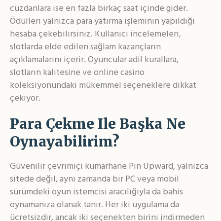
cüzdanlara ise en fazla birkaç saat içinde gider.
Ödülleri yalnızca para yatırma işleminin yapıldığı
hesaba çekebilirsiniz. Kullanıcı incelemeleri,
slotlarda elde edilen sağlam kazançların
açıklamalarını içerir. Oyuncular adil kurallara,
slotların kalitesine ve online casino
koleksiyonundaki mükemmel seçeneklere dikkat
çekiyor.
Para Çekme Ile Başka Ne
Oynayabilirim?
Güvenilir çevrimiçi kumarhane Pin Upward, yalnızca
sitede değil, aynı zamanda bir PC veya mobil
sürümdeki oyun istemcisi aracılığıyla da bahis
oynamanıza olanak tanır. Her iki uygulama da
ücretsizdir, ancak iki seçenekten birini indirmeden