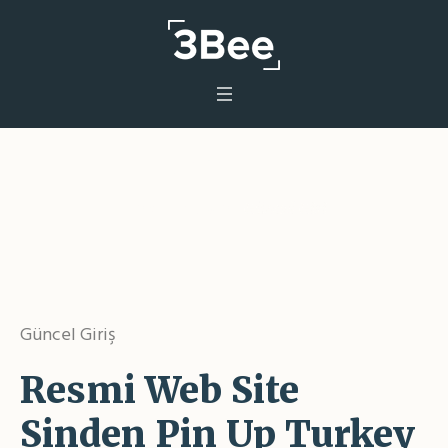
Güncel Giri
Home
/
casino
/
Güncel Giri
Güncel Giriş
Resmi Web Site
Sinden Pin Up Turkey