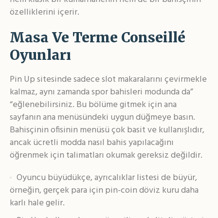
özelliklerini içerir.
Masa Ve Terme Conseillé
Oyunları
Pin Up sitesinde sadece slot makaralarını çevirmekle
kalmaz, aynı zamanda spor bahisleri modunda da”
“eğlenebilirsiniz. Bu bölüme gitmek için ana
sayfanın ana menüsündeki uygun düğmeye basın.
Bahisçinin ofisinin menüsü çok basit ve kullanışlıdır,
ancak ücretli modda nasıl bahis yapılacağını
öğrenmek için talimatları okumak gereksiz değildir.
Oyuncu büyüdükçe, ayrıcalıklar listesi de büyür,
örneğin, gerçek para için pin-coin döviz kuru daha
karlı hale gelir.