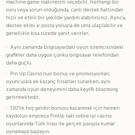
machine game makinesini seçebilir. Herhangi bir
soru veya sorun olduğunda, canlı destek hattından
hızlı ve etkili bir şekilde yardım alabilirsiniz. Ayrıca,
destek ekibi e-posta yoluyla de uma ulaşılabilir ve
genellikle kısa sürede yanıt verirler.
Aynı zamanda bilgisayardaki oyun istemcisindeki
grafikler daha uygun çünkü bilgisayar telefondan
daha güçlü.
Pin Up Casino’nun bonus ve promosyonları,
oyunculara ek kazanç fırsatları sunarken, aynı
zamanda oyun deneyimini daha keyifli blooming
getirmektedir.
120’lik hoş geldin bonusu kazanmak için hemen
kaydolun empieza PınUp taki sobre iyi casino
oyunlarında Türk lirası ile gerçek parayla kumar
oynamaya başlayın.