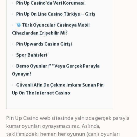
Pin Up Casino’da Veri Koruması
Pin Up On Line Casino Türkiye – Giriş
Türk Oyuncular Casinoya Mobil
Cihazlardan Erişebilir Mi?
Pin Upwards Casino Girişi
Spor Bahisleri
Demo Oyunları” “Veya Gerçek Parayla
Oynayın!
Güvenli Afin De Çekme Imkanı Sunan Pin
Up On The Internet Casino
Pin Up Casino web sitesinde yalnızca gerçek parayla
kumar oyunları oynayamazsınız. Aslında,
teklifimizdeki hemen her oyunun (canlı oyunları