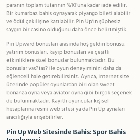
paranın toplam tutarının %10’una kadar iade edilir.
Bir kumarbaz bahis oynayarak piyango bileti alabilir
ve ödül çekilişine katılabilir. Pin Up’ın şüphesiz
saygın bir casino olduğunu daha önce belirtmiştik.
Pin Upward bonusları arasında hoş geldin bonusu,
yatırım bonusları, kayıp bonusları ve çeşitli
etkinliklere özel bonuslar bulunmaktadır. Bu
bonuslar vas?tas? ile oyun deneyiminizi daha da
eğlenceli hale getirebilirsiniz. Ayrıca, internet site
üzerinde popüler oyunlardan biri olan sweet
bonanza oyna veya aviator oyna gibi birçok seçenek
de bulunmaktadır. Kayıtlı oyuncular kişisel
hesaplarına resmi web sitesi ya da Pin Up aynaları
aracılığıyla erişebilirler.
Pin Up Web Sitesinde Bahis: Spor Bahis
Incelemesi