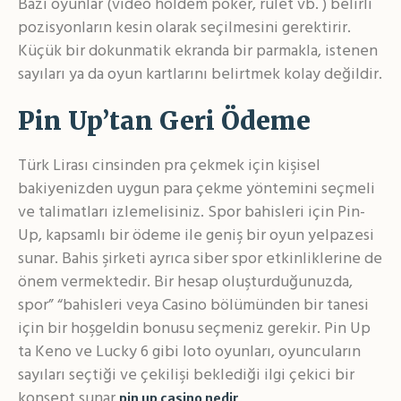
Bazı oyunlar (video holdem poker, rulet vb. ) belirli
pozisyonların kesin olarak seçilmesini gerektirir.
Küçük bir dokunmatik ekranda bir parmakla, istenen
sayıları ya da oyun kartlarını belirtmek kolay değildir.
Pin Up’tan Geri Ödeme
Türk Lirası cinsinden pra çekmek için kişisel
bakiyenizden uygun para çekme yöntemini seçmeli
ve talimatları izlemelisiniz. Spor bahisleri için Pin-
Up, kapsamlı bir ödeme ile geniş bir oyun yelpazesi
sunar. Bahis şirketi ayrıca siber spor etkinliklerine de
önem vermektedir. Bir hesap oluşturduğunuzda,
spor” “bahisleri veya Casino bölümünden bir tanesi
için bir hoşgeldin bonusu seçmeniz gerekir. Pin Up
ta Keno ve Lucky 6 gibi loto oyunları, oyuncuların
sayıları seçtiği ve çekilişi beklediği ilgi çekici bir
konsept sunar
.
pin up casino nedir