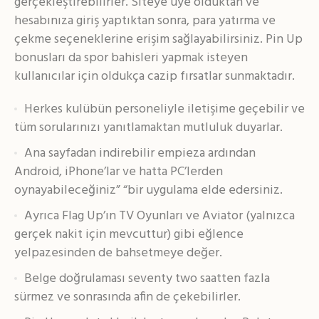
gerçekleştirebilirler. Siteye üye olduktan ve
hesabınıza giriş yaptıktan sonra, para yatırma ve
çekme seçeneklerine erişim sağlayabilirsiniz. Pin Up
bonusları da spor bahisleri yapmak isteyen
kullanıcılar için oldukça cazip fırsatlar sunmaktadır.
Herkes kulübün personeliyle iletişime geçebilir ve
tüm sorularınızı yanıtlamaktan mutluluk duyarlar.
Ana sayfadan indirebilir empieza ardından
Android, iPhone’lar ve hatta PC’lerden
oynayabileceğiniz” “bir uygulama elde edersiniz.
Ayrıca Flag Up’ın TV Oyunları ve Aviator (yalnızca
gerçek nakit için mevcuttur) gibi eğlence
yelpazesinden de bahsetmeye değer.
Belge doğrulaması seventy two saatten fazla
sürmez ve sonrasında afin de çekebilirler.