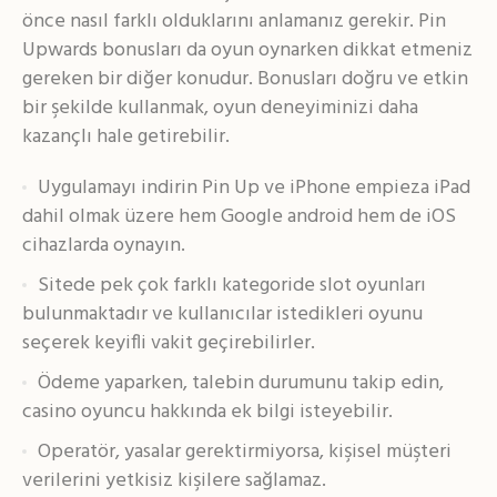
önce nasıl farklı olduklarını anlamanız gerekir. Pin
Upwards bonusları da oyun oynarken dikkat etmeniz
gereken bir diğer konudur. Bonusları doğru ve etkin
bir şekilde kullanmak, oyun deneyiminizi daha
kazançlı hale getirebilir.
Uygulamayı indirin Pin Up ve iPhone empieza iPad
dahil olmak üzere hem Google android hem de iOS
cihazlarda oynayın.
Sitede pek çok farklı kategoride slot oyunları
bulunmaktadır ve kullanıcılar istedikleri oyunu
seçerek keyifli vakit geçirebilirler.
Ödeme yaparken, talebin durumunu takip edin,
casino oyuncu hakkında ek bilgi isteyebilir.
Operatör, yasalar gerektirmiyorsa, kişisel müşteri
verilerini yetkisiz kişilere sağlamaz.