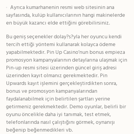
Ayrıca kumarhanenin resmi web sitesinin ana
sayfasında, kulüp kullanıcılarının hangi makinelerde
en büyük kazancı elde ettiğini görebilirsiniz.
Bu geniş seçenekler dolay?s?yla her oyuncu kendi
tercih ettiği yöntemi kullanarak kolayca ödeme
yapabilmektedir. Pin Up Casino’nun bonus empieza
promosyon kampanyalarının detaylarına ulaşmak için
Pin-up resmi sitesi üzerinden güncel giriş adresi
üzerinden kayıt olmanız gerekmektedir. Pin
Upwards kayıt işlemini gerçekleştirdikten sonra,
bonus ve promosyon kampanyalarından
faydalanabilmek için belirtilen şartları yerine
getirmeniz gerekmektedir. Demo oyunlar, belirli bir
oyunu öncelikle daha iyi tanımak, test etmek,
telefonlarında nasıl çalıştığını görmek, oynanışı
beğenip beğenmedikleri vb.