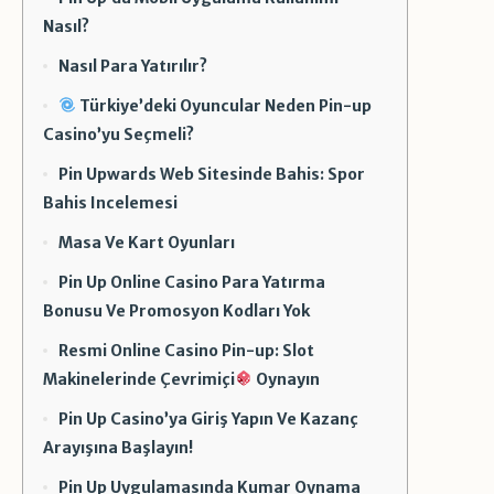
Nasıl?
Nasıl Para Yatırılır?
Türkiye’deki Oyuncular Neden Pin-up
Casino’yu Seçmeli?
Pin Upwards Web Sitesinde Bahis: Spor
Bahis Incelemesi
Masa Ve Kart Oyunları
Pin Up Online Casino Para Yatırma
Bonusu Ve Promosyon Kodları Yok
Resmi Online Casino Pin-up: Slot
Makinelerinde Çevrimiçi
Oynayın
Pin Up Casino’ya Giriş Yapın Ve Kazanç
Arayışına Başlayın!
Pin Up Uygulamasında Kumar Oynama