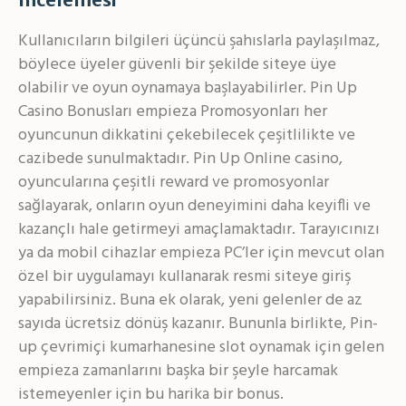
Kullanıcıların bilgileri üçüncü şahıslarla paylaşılmaz,
böylece üyeler güvenli bir şekilde siteye üye
olabilir ve oyun oynamaya başlayabilirler. Pin Up
Casino Bonusları empieza Promosyonları her
oyuncunun dikkatini çekebilecek çeşitlilikte ve
cazibede sunulmaktadır. Pin Up Online casino,
oyuncularına çeşitli reward ve promosyonlar
sağlayarak, onların oyun deneyimini daha keyifli ve
kazançlı hale getirmeyi amaçlamaktadır. Tarayıcınızı
ya da mobil cihazlar empieza PC’ler için mevcut olan
özel bir uygulamayı kullanarak resmi siteye giriş
yapabilirsiniz. Buna ek olarak, yeni gelenler de az
sayıda ücretsiz dönüş kazanır. Bununla birlikte, Pin-
up çevrimiçi kumarhanesine slot oynamak için gelen
empieza zamanlarını başka bir şeyle harcamak
istemeyenler için bu harika bir bonus.