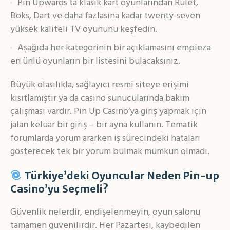
Pin Upwards ta klasik kart oyunlarından Rulet,
Boks, Dart ve daha fazlasına kadar twenty-seven
yüksek kaliteli TV oyununu keşfedin.
Aşağıda her kategorinin bir açıklamasını empieza
en ünlü oyunların bir listesini bulacaksınız.
Büyük olasılıkla, sağlayıcı resmi siteye erişimi
kısıtlamıştır ya da casino sunucularında bakım
çalışması vardır. Pin Up Casino’ya giriş yapmak için
jalan keluar bir giriş – bir ayna kullanın. Tematik
forumlarda yorum ararken iş sürecindeki hataları
gösterecek tek bir yorum bulmak mümkün olmadı.
Türkiye’deki Oyuncular Neden Pin-up
Casino’yu Seçmeli?
Güvenlik nelerdir, endişelenmeyin, oyun salonu
tamamen güvenilirdir. Her Pazartesi, kaybedilen