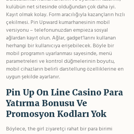
kulübün net sitesinde olduğundan çok daha iyi.
Kayıt olmak kolay. Form aracılığıyla kazançların hızlı
çekilmesi. Pin Upward kumarhanesinin mobil
versiyonu – telefonunuzdan empieza sosyal
ağlardan kayıt olun. Ağlar, gadget’larını kullanan
herhangi bir kullanıcıya erişebilecek. Böyle bir
mobil programın uyarlanması sayesinde, menü
parametreleri ve kontrol düğmelerinin boyutu,
mobil cihazların belirli darstellung özelliklerine en
uygun şekilde ayarlanır.
Pin Up On Line Casino Para
Yatırma Bonusu Ve
Promosyon Kodları Yok
Böylece, the girl ziyaretçi rahat bir para birimi