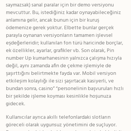
saymazsak) sanal paralar için bir demo versiyonu
mevcuttur. Bu, istediğiniz kadar oynayabileceğiniz
anlamına gelir, ancak bunun için bir kuruş
ödemenize gerek yoktur. Elbette bunlar gerçek
parayla oynanan versiyonların tamamen işlevsel
eşdeğerleridir; kullanılan fon türü haricinde borçlar,
ek özellikler, ayarlar, grafikler vb. Son olarak, Pin
number Up kumarhanesinin yalnızca çalışma hızıyla
değil, aynı zamanda afin de çekme işlemiyle de
şaşırttığını belirtmekte fayda var. Mobil versiyon
etkileşim kolaylığı ile sizi şaşırtacak kasiyerli, ve
bundan sonra, casino” “personelinin başvuruları hızlı
bir şekilde işleme koyması kesinlikle hoşunuza
gidecek.
Kullanıcılar ayrıca akıllı telefonlardaki slotların
göreceli olarak uygunsuz yönetimini de suçluyor.