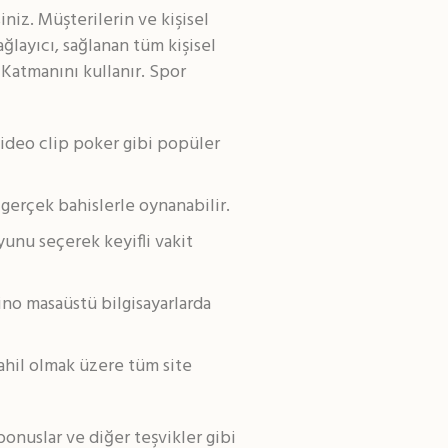
niz. Müşterilerin ve kişisel
ğlayıcı, sağlanan tüm kişisel
 Katmanını kullanır. Spor
video clip poker gibi popüler
gerçek bahislerle oynanabilir.
yunu seçerek keyifli vakit
ino masaüstü bilgisayarlarda
dahil olmak üzere tüm site
onuslar ve diğer teşvikler gibi