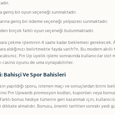
adır.
a geniş bir oyun seçeneği sunmaktadır.
arına geniş bir ödeme seçeneği yelpazesi sunmaktadır.
den birçok farklı oyun seçeneği bulunmaktadır.
ra çekme işleminin 4 saate kadar beklemesi gerekecek. Ay
ra aldığınızı belirtmekte fayda varifr?n. Bu modern akıll
ksınız. Pin Up üyelik işlemi sonrasında kullanıcılar slot 
lı casino oyunu de uma oynayabilirler.
: Bahisçi Ve Spor Bahisleri
sin yapıldığı sporu, istenen maçı ve sonuçlardan birini belir
asino Pin Upwards promosyon kodları, kuponları veya bonus 
Farklı bonus hediye türlerini geri kazanmak için, kullanıcıl
i dikkate almalıdır. Bonusu, önemli tarihten sonraki yedi gü