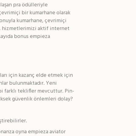
ulaşan pra ödülleriyle
çevrimiçi bir kumarhane olarak
iyonuyla kumarhane, çevrimiçi
 hizmetlerimizi aktif internet
 sayıda bonus empieza
arı için kazanç elde etmek için
nlar bulunmaktadır. Yeni
 farklı teklifler mevcuttur. Pin-
yüksek güvenlik önlemleri dolay?
tirebilirler.
bonanza oyna empieza aviator