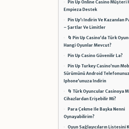
Pin Up Online Casino Müşteri 
Empieza Destek
Pin Up’ı Indirin Ve Kazanılan 
– Şartlar Ve Limitler
🌀 Pin Up Casino’da Türk Oyun
Hangi Oyunlar Mevcut?
Pin Up Casino Güvenilir La?
Pin Up Turkey Casino’nun Mob
Sürümünü Android Telefonunu
Iphone’unuza Indirin
🌀 Türk Oyuncular Casinoya M
Cihazlardan Erişebilir Mi?
Para Çekme Ile Başka Nenni
Oynayabilirim?
Oyun Sağlayıcıların Listesini 