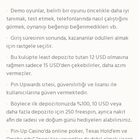
Demo oyunlar, belirli bir oyunu öncelikle daha iyi
tanımak, test etmek, telefonlarında nasıl çalıştığını
görmek, oynanışı beğenip beğenmedikleri vb.
Giriş süresinin sonunda, kazananlar ödülleri almak
için rastgele seçilir.
Bu kulüpte least depozito tutarı 12 USD olmasına
rağmen sadece 15 USD’den çekebilirler, daha azını
vermezler.
Pin Upwards sitesi, güvenilirliği ve lisansı ile
kullanıcılarına güven vermektedir.
Böylece ilk depozitonuzda %100, 10 USD veya
daha fazla depozito için 250 freespin, ayrıca nakit
afin de iadesi ve doğum günü hediyeleri alabilirsiniz.
Pin-Up Casino’da online poker, Texas Hold’em ve