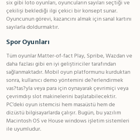
six gibi loto oyunları, oyuncuların sayıları seçtiği ve
çekilişi beklediği ilgi çekici bir konsept sunar.
Oyuncunun görevi, kazancını almak için sanal kartını
sayılarla doldurmaktır.
Spor Oyunları
Tüm oyunlar Matter-of-fact Play, Spribe, Wazdan ve
daha fazlası gibi en iyi geliştiriciler tarafından
sağlanmaktadır. Mobil oyun platformunu kurduktan
sonra, kullanıcı demo yöntemini de?erlendirmek
vas?tas?yla veya para için oynayarak çevrimiçi veya
çevrimdışı slot makinelerini başlatabilecektir.
PC’deki oyun istemcisi hem masaüstü hem de
dizüstü bilgisayarlarda çalışır. Bugün, bu yazılım
Macintosh OS ve House windows işletim sistemleri
ile uyumludur.