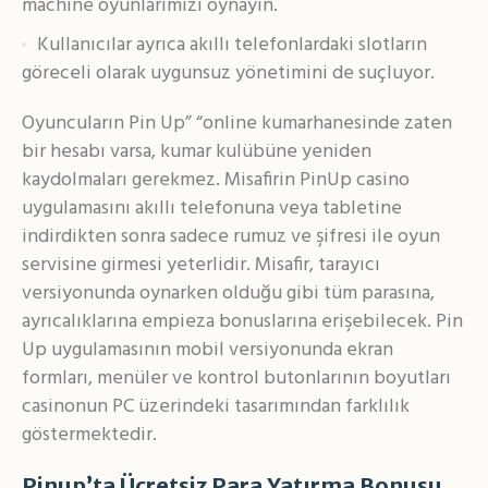
machine oyunlarımızı oynayın.
Kullanıcılar ayrıca akıllı telefonlardaki slotların
göreceli olarak uygunsuz yönetimini de suçluyor.
Oyuncuların Pin Up” “online kumarhanesinde zaten
bir hesabı varsa, kumar kulübüne yeniden
kaydolmaları gerekmez. Misafirin PinUp casino
uygulamasını akıllı telefonuna veya tabletine
indirdikten sonra sadece rumuz ve şifresi ile oyun
servisine girmesi yeterlidir. Misafir, tarayıcı
versiyonunda oynarken olduğu gibi tüm parasına,
ayrıcalıklarına empieza bonuslarına erişebilecek. Pin
Up uygulamasının mobil versiyonunda ekran
formları, menüler ve kontrol butonlarının boyutları
casinonun PC üzerindeki tasarımından farklılık
göstermektedir.
Pinup’ta Ücretsiz Para Yatırma Bonusu