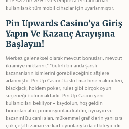
RTP %97’dir ve HTML5 empieza JS standartları
kullanılarak tüm mobil cihazlar için uyarlanmıştır.
Pin Upwards Casino’ya Giriş
Yapın Ve Kazanç Arayışına
Başlayın!
Merkez geleneksel olarak mevcut bonusları, mevcut
ikramiye miktarını,” “belirli bir anda şanslı
kazananların isimlerini görebileceğiniz afişlere
adanmıştır. Pin Up Casino’da slot machine makineleri,
blackjack, holdem poker, rulet gibi birçok oyun
seçeneği bulunmaktadır. Pin Up Casino yeni
kullanıcıları bekliyor – kaydolun, hoş geldin
bonusları alın, promosyonlara katılın, oynayın ve
kazanın! Bu canlı alan, mükemmel grafiklerin yanı sıra
çok çeşitli zaman ve kart oyunlarıyla da etkileyicidir.