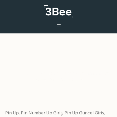
Pin Up, Pin Number Up
Giriş, Pin Up Güncel Giriş,
Pin Up Üyelik
Home
/
casino
/
Pin Up, Pin Number Up Giriş, Pin Up
Güncel Giriş, Pin Up Üyelik
Pin Up, Pin Number Up Giriş, Pin Up Güncel Giriş,