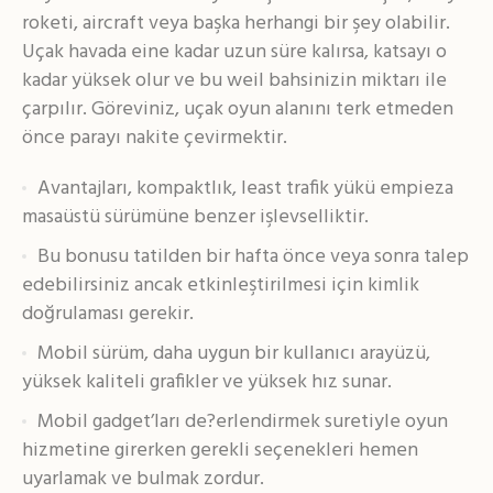
roketi, aircraft veya başka herhangi bir şey olabilir.
Uçak havada eine kadar uzun süre kalırsa, katsayı o
kadar yüksek olur ve bu weil bahsinizin miktarı ile
çarpılır. Göreviniz, uçak oyun alanını terk etmeden
önce parayı nakite çevirmektir.
Avantajları, kompaktlık, least trafik yükü empieza
masaüstü sürümüne benzer işlevselliktir.
Bu bonusu tatilden bir hafta önce veya sonra talep
edebilirsiniz ancak etkinleştirilmesi için kimlik
doğrulaması gerekir.
Mobil sürüm, daha uygun bir kullanıcı arayüzü,
yüksek kaliteli grafikler ve yüksek hız sunar.
Mobil gadget’ları de?erlendirmek suretiyle oyun
hizmetine girerken gerekli seçenekleri hemen
uyarlamak ve bulmak zordur.