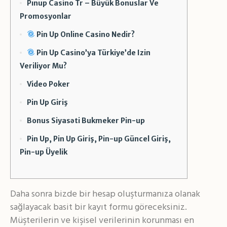
Pınup Casino Tr – Büyük Bonuslar Ve
Promosyonlar
Pin Up Online Casino Nedir?
Pin Up Casino’ya Türkiye’de Izin
Veriliyor Mu?
Video Poker
Pin Up Giriş
Bonus Siyasəti Bukmeker Pin-up
Pin Up, Pin Up Giriş, Pin-up Güncel Giriş,
Pin-up Üyelik
Daha sonra bizde bir hesap oluşturmanıza olanak
sağlayacak basit bir kayıt formu göreceksiniz.
Müşterilerin ve kişisel verilerinin korunması en