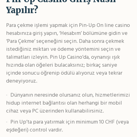
Yapılır?
Para çekme işlemi yapmak için Pin-Up On line casino
hesabınıza giriş yapın, ‘Hesabım’ bölümüne gidin ve
‘Para Çekme’ seçeneğini seçin. Daha sonra çekmek
istediğiniz miktarı ve ödeme yöntemini seçin ve
talimatları izleyin. Pin Up Casino’da, oynanışı ışık
hızında olan öğeleri bulacaksınız; birkaç saniye
içinde sonucu öğrenip ödülü alıyoruz veya tekrar
deneyiyoruz.
Dünyanın neresinde olursanız olun, hizmetlerimizi
hidup internet bağlantısı olan herhangi bir mobil
cihaz veya PC üzerinden kullanabilirsiniz.
Pin Up’ta para yatırmak için minimum 10 CHF (veya
eşdeğeri) control vardır.