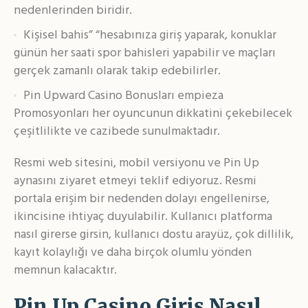
nedenlerinden biridir.
Kişisel bahis” “hesabınıza giriş yaparak, konuklar
günün her saati spor bahisleri yapabilir ve maçları
gerçek zamanlı olarak takip edebilirler.
Pin Upward Casino Bonusları empieza
Promosyonları her oyuncunun dikkatini çekebilecek
çeşitlilikte ve cazibede sunulmaktadır.
Resmi web sitesini, mobil versiyonu ve Pin Up
aynasını ziyaret etmeyi teklif ediyoruz. Resmi
portala erişim bir nedenden dolayı engellenirse,
ikincisine ihtiyaç duyulabilir. Kullanıcı platforma
nasıl girerse girsin, kullanıcı dostu arayüz, çok dillilik,
kayıt kolaylığı ve daha birçok olumlu yönden
memnun kalacaktır.
Pin Up Casino Giriş Nasıl