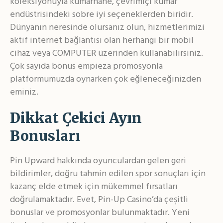
koleksiyonuyla kumarhane, çevrimiçi kumar
endüstrisindeki sobre iyi seçeneklerden biridir.
Dünyanın neresinde olursanız olun, hizmetlerimizi
aktif internet bağlantısı olan herhangi bir mobil
cihaz veya COMPUTER üzerinden kullanabilirsiniz.
Çok sayıda bonus empieza promosyonla
platformumuzda oynarken çok eğleneceğinizden
eminiz.
Dikkat Çekici Ayın
Bonusları
Pin Upward hakkında oyunculardan gelen geri
bildirimler, doğru tahmin edilen spor sonuçları için
kazanç elde etmek için mükemmel fırsatları
doğrulamaktadır. Evet, Pin-Up Casino’da çeşitli
bonuslar ve promosyonlar bulunmaktadır. Yeni