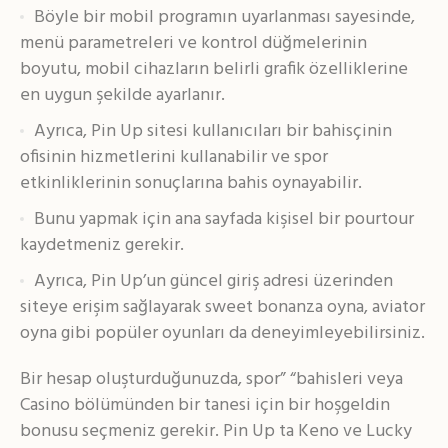
Böyle bir mobil programın uyarlanması sayesinde,
menü parametreleri ve kontrol düğmelerinin
boyutu, mobil cihazların belirli grafik özelliklerine
en uygun şekilde ayarlanır.
Ayrıca, Pin Up sitesi kullanıcıları bir bahisçinin
ofisinin hizmetlerini kullanabilir ve spor
etkinliklerinin sonuçlarına bahis oynayabilir.
Bunu yapmak için ana sayfada kişisel bir pourtour
kaydetmeniz gerekir.
Ayrıca, Pin Up’un güncel giriş adresi üzerinden
siteye erişim sağlayarak sweet bonanza oyna, aviator
oyna gibi popüler oyunları da deneyimleyebilirsiniz.
Bir hesap oluşturduğunuzda, spor” “bahisleri veya
Casino bölümünden bir tanesi için bir hoşgeldin
bonusu seçmeniz gerekir. Pin Up ta Keno ve Lucky