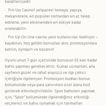
karakterizedir.
Pin-Up Casino1 yelpazesi temaya, yapıya,
mekaniklere, en popüler slotlardan en az talep
edilene, yeni eklenenden en eskiye kadar
sıralanabilir.
Pin Up On line casino yeni kullanıcıları bekliyor –
kaydolun, hoş geldin bonusları alın, promosyonlara
katılın, oynayın ve kazanın!
Oyuncunun 7 gün içerisinde bonusun 55 katı kadar
bahis yapması gerekecektir. Kumar uzmanları, ana
sayfanın güzel ve rahat arayüzü ve ilgi çekici
içeriğiyle ilgileniyor. Promosyon kodları bonus
bölümünde veya para yatırırken özel alana kod
girilerek etkinleştirilebilir. Spor bahisleri yapmak
için, “Spor” bölümünde ilgilendiğiniz etkinliği
seçmeniz ve bahis oynamak için talimatları