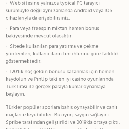
Web sitesine yalnızca typical PC tarayıcı
sürümüyle değil aynı zamanda Android veya IOS
cihazlarıyla da erişebilirsiniz.
Para veya freespin miktarı hemen bonus
bakiyesinde mevcut olacaktır.
Sitede kullanılan para yatırma ve çekme
yöntemleri, kullanıcıların tercihlerine göre farklılık
göstermektedir.
120’lik hoş geldin bonusu kazanmak için hemen
kaydolun ve PınUp taki en iyi casino oyunlarında
Türk lirası ile gerçek parayla kumar oynamaya
başlayın.
Türkler popüler sporlara bahis oynayabilir ve canlı
maçları izleyebilirler. Bu oyun, saygın sağlayıcı
Spribe tarafından geliştirildi ve 2019’da ortaya çıktı.