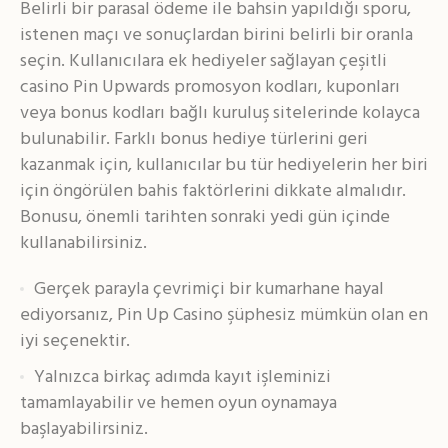
Belirli bir parasal ödeme ile bahsin yapıldığı sporu,
istenen maçı ve sonuçlardan birini belirli bir oranla
seçin. Kullanıcılara ek hediyeler sağlayan çeşitli
casino Pin Upwards promosyon kodları, kuponları
veya bonus kodları bağlı kuruluş sitelerinde kolayca
bulunabilir. Farklı bonus hediye türlerini geri
kazanmak için, kullanıcılar bu tür hediyelerin her biri
için öngörülen bahis faktörlerini dikkate almalıdır.
Bonusu, önemli tarihten sonraki yedi gün içinde
kullanabilirsiniz.
Gerçek parayla çevrimiçi bir kumarhane hayal
ediyorsanız, Pin Up Casino şüphesiz mümkün olan en
iyi seçenektir.
Yalnızca birkaç adımda kayıt işleminizi
tamamlayabilir ve hemen oyun oynamaya
başlayabilirsiniz.