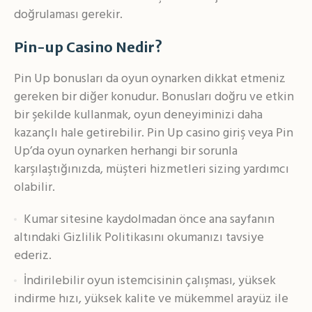
doğrulaması gerekir.
Pin-up Casino Nedir?
Pin Up bonusları da oyun oynarken dikkat etmeniz
gereken bir diğer konudur. Bonusları doğru ve etkin
bir şekilde kullanmak, oyun deneyiminizi daha
kazançlı hale getirebilir. Pin Up casino giriş veya Pin
Up’da oyun oynarken herhangi bir sorunla
karşılaştığınızda, müşteri hizmetleri sizing yardımcı
olabilir.
Kumar sitesine kaydolmadan önce ana sayfanın
altındaki Gizlilik Politikasını okumanızı tavsiye
ederiz.
İndirilebilir oyun istemcisinin çalışması, yüksek
indirme hızı, yüksek kalite ve mükemmel arayüz ile