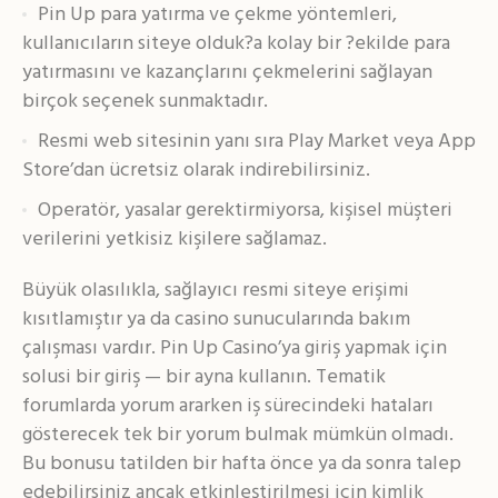
Pin Up para yatırma ve çekme yöntemleri,
kullanıcıların siteye olduk?a kolay bir ?ekilde para
yatırmasını ve kazançlarını çekmelerini sağlayan
birçok seçenek sunmaktadır.
Resmi web sitesinin yanı sıra Play Market veya App
Store’dan ücretsiz olarak indirebilirsiniz.
Operatör, yasalar gerektirmiyorsa, kişisel müşteri
verilerini yetkisiz kişilere sağlamaz.
Büyük olasılıkla, sağlayıcı resmi siteye erişimi
kısıtlamıştır ya da casino sunucularında bakım
çalışması vardır. Pin Up Casino’ya giriş yapmak için
solusi bir giriş — bir ayna kullanın. Tematik
forumlarda yorum ararken iş sürecindeki hataları
gösterecek tek bir yorum bulmak mümkün olmadı.
Bu bonusu tatilden bir hafta önce ya da sonra talep
edebilirsiniz ancak etkinleştirilmesi için kimlik