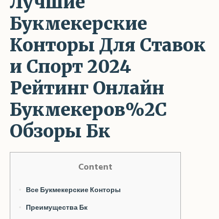
Лучшие
Букмекерские
Конторы Для Ставок
и Спорт 2024
Рейтинг Онлайн
Букмекеров%2C
Обзоры Бк
Content
Все Букмекерские Конторы
Преимущества Бк