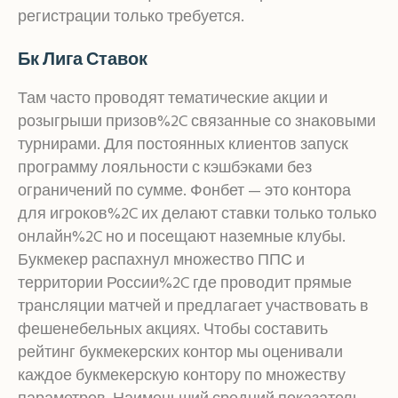
регистрации только требуется.
Бк Лига Ставок
Там часто проводят тематические акции и
розыгрыши призов%2C связанные со знаковыми
турнирами. Для постоянных клиентов запуск
программу лояльности с кэшбэками без
ограничений по сумме. Фонбет — это контора
для игроков%2C их делают ставки только только
онлайн%2C но и посещают наземные клубы.
Букмекер распахнул множество ППС и
территории России%2C где проводит прямые
трансляции матчей и предлагает участвовать в
фешенебельных акциях. Чтобы составить
рейтинг букмекерских контор мы оценивали
каждое букмекерскую контору по множеству