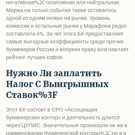
негативная%2C позитивная или нейтральная.
Маржа на только события также оставалось
одной из одним низких на рынке. Уровень
комиссии и остальные рынки у Марафона редко
составляла 6%. За чет этого БК предоставляет
самые выгодные коэффициенты среди прочих
букмекеров России и вопреки праву возглавляет
рейтинг лучших кэфов.
Нужно Ли заплатить
Налог С Выигрышных
Ставок%3F
Этот БК состоит в СРО «Ассоциация
букмекерских контор» и деятельность длится
через ЦУПИС. Значительные произошли не же в
наименовании букмекерской конторы%2C но а в