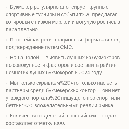
Букмекер регулярно анонсирует крупные
спортивные турниры и события%2C предлагая
котировки с низкой маржей и могучую роспись в
параллельно.
Простейшая регистрационная форма – вслед
подтверждение путем СМС.
Наша целей — выявить лучших из букмекеров
по совокупности факторов и составить рейтинг
немногих луших букмекеров и 2024 году.
Мы только скрываем%2C что только нас есть
партнеры среди букмекерских контор — они нет
у каждого портала%2C пишущего про спорт или
беттинг%2C зложелательными реалии рынка.
Количество отделений в российских городах
составляет отметку 1000.