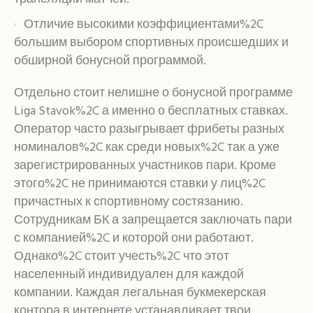
Отличие высокими коэффициентами%2C
большим выбором спортивных происшедших и
обширной бонусной программой.
Отдельно стоит нелишне о бонусной программе
Liga Stavok%2C а именно о бесплатных ставках.
Оператор часто разыгрывает фрибеты разных
номиналов%2C как среди новых%2C так а уже
зарегистрированных участников пари. Кроме
этого%2C не принимаются ставки у лиц%2C
причастных к спортивному состязанию.
Сотрудникам БК а запрещается заключать пари
с компанией%2C и которой они работают.
Однако%2C стоит учесть%2C что этот
населенный индивидуален для каждой
компании. Каждая легальная букмекерская
контора в интернете устанавливает твои