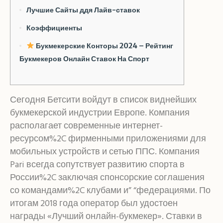
Лучшие Сайты ддя Лайв-ставок
Коэффициенты
Букмекерские Конторы 2024 – Рейтинг
Букмекеров Онлайн Ставок На Спорт
Сегодня Бетсити войдут в список виднейших
букмекерской индустрии Европе. Компания
располагает современные интернет-
ресурсом%2C фирменными приложениями для
мобильных устройств и сетью ППС. Компания
Pari всегда сопутствует развитию спорта в
России%2C заключая спонсорские соглашения
со командами%2C клубами и” “федерациями. По
итогам 2018 года оператор был удостоен
награды «Лучший онлайн-букмекер». Ставки в