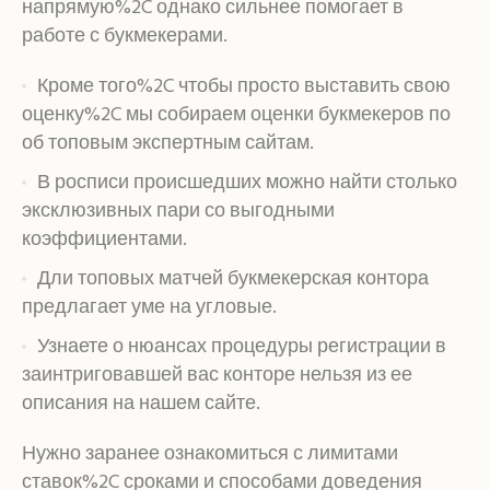
напрямую%2C однако сильнее помогает в
работе с букмекерами.
Кроме того%2C чтобы просто выставить свою
оценку%2C мы собираем оценки букмекеров по
об топовым экспертным сайтам.
В росписи происшедших можно найти столько
эксклюзивных пари со выгодными
коэффициентами.
Дли топовых матчей букмекерская контора
предлагает уме на угловые.
Узнаете о нюансах процедуры регистрации в
заинтриговавшей вас конторе нельзя из ее
описания на нашем сайте.
Нужно заранее ознакомиться с лимитами
ставок%2C сроками и способами доведения