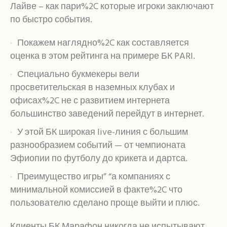
Лайве – как пари%2C которые игроки заключают
по быстро события.
Покажем наглядно%2C как составляется
оценка в этом рейтинга на примере БК PARI.
Специально букмекеры вели
просветительская в наземных клубах и
офисах%2C не с развитием интернета
большинство заведений перейдут в интернет.
У этой БК широкая live-линия с большим
разнообразием событий — от чемпионата
Эфиопии по футболу до крикета и дартса.
Преимущество игры” “а компаниях с
минимальной комиссией в факте%2C что
пользователю сделано проще выйти и плюс.
Клиенты БК Марафон никогда не испытывают