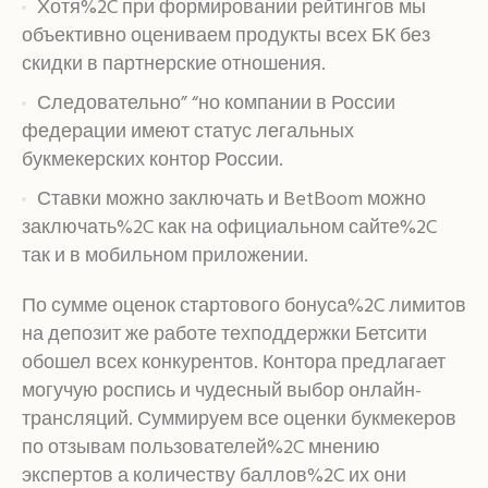
Хотя%2C при формировании рейтингов мы
объективно оцениваем продукты всех БК без
скидки в партнерские отношения.
Следовательно” “но компании в России
федерации имеют статус легальных
букмекерских контор России.
Ставки можно заключать и BetBoom можно
заключать%2C как на официальном сайте%2C
так и в мобильном приложении.
По сумме оценок стартового бонуса%2C лимитов
на депозит же работе техподдержки Бетсити
обошел всех конкурентов. Контора предлагает
могучую роспись и чудесный выбор онлайн-
трансляций. Суммируем все оценки букмекеров
по отзывам пользователей%2C мнению
экспертов а количеству баллов%2C их они