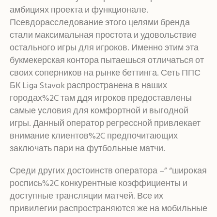
амбициях проекта и функционале.
Псевдорасследование этого целями бренда
стали максимальная простота и удовольствие
остального игры для игроков. Именно этим эта
букмекерская контора пытаешься отличаться от
своих соперников на рынке беттинга. Сеть ППС
БК Liga Stavok распространена в наших
городах%2C там ддя игроков предоставлены
самые условия для комфортной и выгодной
игры. Данный оператор регрессной привлекает
внимание клиентов%2C предпочитающих
заключать пари на футбольные матчи.
Среди других достоинств оператора –” “широкая
роспись%2C конкурентные коэффициенты и
доступные трансляции матчей. Все их
привилегии распространяются же на мобильные