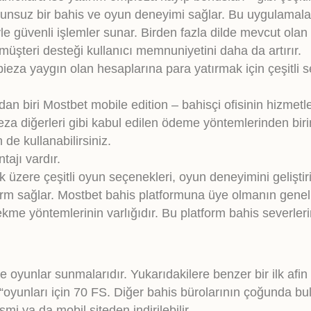
nsuz bir bahis ve oyun deneyimi sağlar. Bu uygulamalar 
e güvenli işlemler sunar. Birden fazla dilde mevcut olan bu
üşteri desteği kullanıcı memnuniyetini daha da artırır.
eza yaygın olan hesaplarına para yatırmak için çeşitli s
 biri Mostbet mobile edition – bahisçi ofisinin hizmetler
eza diğerleri gibi kabul edilen ödeme yöntemlerinden biri
 de kullanabilirsiniz.
ntajı vardır.
k üzere çeşitli oyun seçenekleri, oyun deneyimini gelişti
atform sağlar. Mostbet bahis platformuna üye olmanın genel k
kme yöntemlerinin varlığıdır. Bu platform bahis severlerin
e oyunlar sunmalarıdır. Yukarıdakilere benzer bir ilk afin
oyunları için 70 FS. Diğer bahis bürolarının çoğunda bul
i ya da mobil siteden indirilebilir.