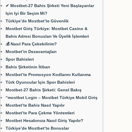
✔ Mostbet-27 Bahis Şirketi Yeni Başlayanlar
Için Iyi Bir Seçim Mi?
Türkiye’de Mostbet’te Güvenlik
Mostbet Giriş Türkiye: Mostbet Casino &
Bahis Adresi Bonusları Ve Üyelik İşlemleri
💰 Nasıl Para Çekebilirim?
Mostbet’in Dezavantajları
Spor Bahisleri
Bahis Şirketinin İtibarı
Mostbet’te Promosyon Kodlarını Kullanma
Türk Oyuncular İçin Spor Bahisleri
Mostbet-27 Bahis Şirketi: Genel Bakış
“mostbet Login – Mostbet Türkiye Mobil Giriş
Mostbet’te Bahis Nasıl Yapılır
Mostbet’te Para Çekme Yöntemleri
Mostbet Hesabınıza Nasıl Giriş Yapılır?
Türkiye’de Mostbet’te Bonuslar