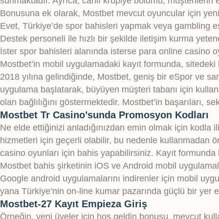
sunmaktadır. Ayrıca, canlı krupiye bölümü, müşterilerin 
Bonusuna ek olarak, Mostbet mevcut oyuncular için ye
Evet, Türkiye’de spor bahisleri yapmak veya gambling e
Destek personeli ile hızlı bir şekilde iletişim kurma ye
İster spor bahisleri alanında isterse para online casi
Mostbet’in mobil uygulamadaki kayıt formunda, sitedeki 
2018 yılına gelindiğinde, Mostbet, geniş bir eSpor ve san
uygulama başlatarak, büyüyen müşteri tabanı için kullanı
olan bağlılığını göstermektedir. Mostbet’in başarıları, s
Mostbet Tr Casino’sunda Promosyon Kodları
Ne elde ettiğinizi anladığınızdan emin olmak için kodla 
hizmetleri için geçerli olabilir, bu nedenle kullanmadan
casino oyunları için bahis yapabilirsiniz. Kayıt formun
Mostbet bahis şirketinin iOS ve Android mobil uygulamala
Google android uygulamalarını indirenler için mobil uyg
yana Türkiye’nin on-line kumar pazarında güçlü bir yer e
Mostbet-27 Kayıt Empieza Giriş
Örneğin, yeni üyeler için hoş geldin bonusu, mevcut kull