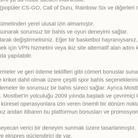
 (popüler CS-GO, Call of Duru, Rainbow Six ve diğerleri mev
kümetinden yerel ulusal izin almamıştır.
sunarak sorunsuz bir bahis ve oyun deneyimi sağlar.
larak değiştirmelisiniz. Eğer bir basketbol hayranıysanız
ek için VPN hizmetini veya ikiz site alternatif alan adını
 yapılabilir.
rmeler ve geri ödeme teklifleri gibi cömert bonuslar sun
riket dahil olmak üzere çeşitli spor bahis seçeneklerinin 
meler ile sorunsuz bir bahis süreci sağlar. Ayrıca Mostb
. Mostbet’in yolculuğu 2009 yılında başladı ve çevrimiçi 
 ve küresel operasyonlara izin veren önemli bir dönüm nokt
ınız andan itibaren bu platformun bonusları ve promosyo
heyecan verici bir deneyim sunmak üzere tasarlanmıştır.
ve ekspres güçlendirici de var.