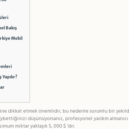
sleri
nel Bakış
rkiye Mobil
emleri
 Yapılır?
lar
ne dikkat etmek önemlidir, bu nedenle sorumlu bir şekild
kaybettiğinizi düşünüyorsanız, profesyonel yardım almanız
simum miktar yaklaşık 5, 000 $ ‘dır.