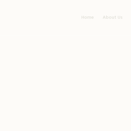
Home
About Us
iriş ️ Sah Casino Ve Spo
me
/
Uncategorized
/
Mostbet Giriş ️ Sah Casino Ve Spor Bahi