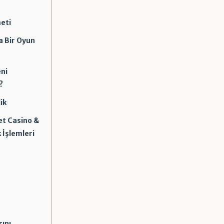
eti
 Bir Oyun
eni
?
ik
et Casino &
 İşlemleri
ını