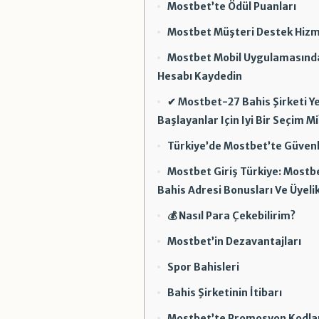
Mostbet’te Ödül Puanları
Mostbet Müşteri Destek Hizm
Mostbet Mobil Uygulamasında
Hesabı Kaydedin
✔ Mostbet-27 Bahis Şirketi Y
Başlayanlar Için Iyi Bir Seçim Mi
Türkiye’de Mostbet’te Güvenl
Mostbet Giriş Türkiye: Mostb
Bahis Adresi Bonusları Ve Üyelik
💰 Nasıl Para Çekebilirim?
Mostbet’in Dezavantajları
Spor Bahisleri
Bahis Şirketinin İtibarı
Mostbet’te Promosyon Kodlar