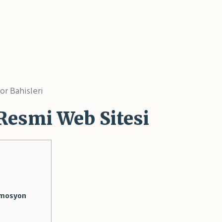
or Bahisleri
Resmi Web Sitesi
omosyon