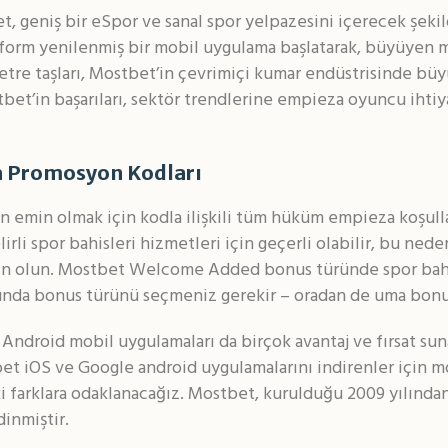
et, geniş bir eSpor ve sanal spor yelpazesini içerecek şek
atform yenilenmiş bir mobil uygulama başlatarak, büyüyen mü
metre taşları, Mostbet’in çevrimiçi kumar endüstrisinde b
tbet’in başarıları, sektör trendlerine empieza oyuncu ihti
a Promosyon Kodları
an emin olmak için kodla ilişkili tüm hüküm empieza koşu
irli spor bahisleri hizmetleri için geçerli olabilir, bu ne
min olun. Mostbet Welcome Added bonus türünde spor bahis
munda bonus türünü seçmeniz gerekir – oradan de uma bonu
 Android mobil uygulamaları da birçok avantaj ve fırsat sun
tbet iOS ve Google android uygulamalarını indirenler için 
ki farklara odaklanacağız. Mostbet, kurulduğu 2009 yılında
inmiştir.