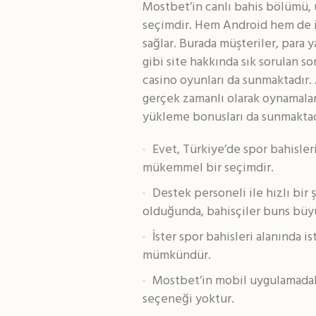
Mostbet’in canlı bahis bölümü, u
seçimdir. Hem Android hem de iO
sağlar. Burada müşteriler, para 
gibi site hakkında sık sorulan so
casino oyunları da sunmaktadır. 
gerçek zamanlı olarak oynamala
yükleme bonusları da sunmakta
Evet, Türkiye’de spor bahisle
mükemmel bir seçimdir.
Destek personeli ile hızlı bir
olduğunda, bahisçiler buns bü
İster spor bahisleri alanında
mümkündür.
Mostbet’in mobil uygulamadaki
seçeneği yoktur.