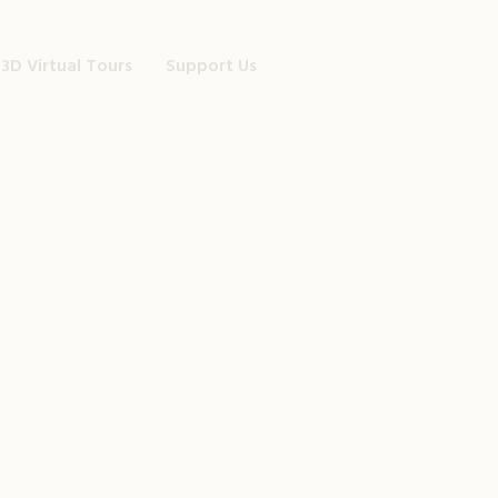
3D Virtual Tours
Support Us
r Bahisler
sler