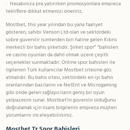
Hesabınıza pra yatırırken promosyonlara empieza
tekliflere dikkat etmenizi öneririz.
Mostbet, this year yılından bu yana faaliyet
gösteren, sahibi Venson Ltd olan ve sektördeki
sobre güvenilir isimlerden biri haline gelen Kıbrıs
merkezli bir bahis şirketidir. Şirket spor” “bahisleri
ve casino oyunları da dahil olmak üzere çeşitli
seçenekler sunmaktadır. Online spor bahisleri ile
ilgilenen Türk kullanıcılar Mostbet sitesine göz
atmalıdır. Bu bahis sitesi, sektördeki en iyi bahis
oranlarından bazılarını ve NetEnt ve Microgaming
gibi önde gelen sağlayıcıların geniş bir oyun
yelpazesini sunar. Mostbet’in güvenilir olduğunu
doğrulamak için lisans bilgilerini empieza müşteri
yorumlarını inceleyebilirsiniz.
Mostbet Tr Spor Bahisleri