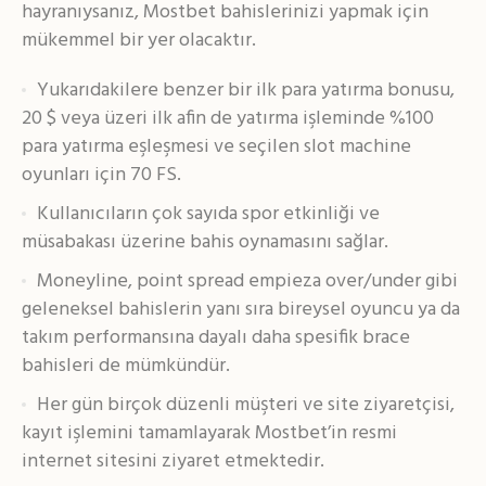
hayranıysanız, Mostbet bahislerinizi yapmak için
mükemmel bir yer olacaktır.
Yukarıdakilere benzer bir ilk para yatırma bonusu,
20 $ veya üzeri ilk afin de yatırma işleminde %100
para yatırma eşleşmesi ve seçilen slot machine
oyunları için 70 FS.
Kullanıcıların çok sayıda spor etkinliği ve
müsabakası üzerine bahis oynamasını sağlar.
Moneyline, point spread empieza over/under gibi
geleneksel bahislerin yanı sıra bireysel oyuncu ya da
takım performansına dayalı daha spesifik brace
bahisleri de mümkündür.
Her gün birçok düzenli müşteri ve site ziyaretçisi,
kayıt işlemini tamamlayarak Mostbet’in resmi
internet sitesini ziyaret etmektedir.