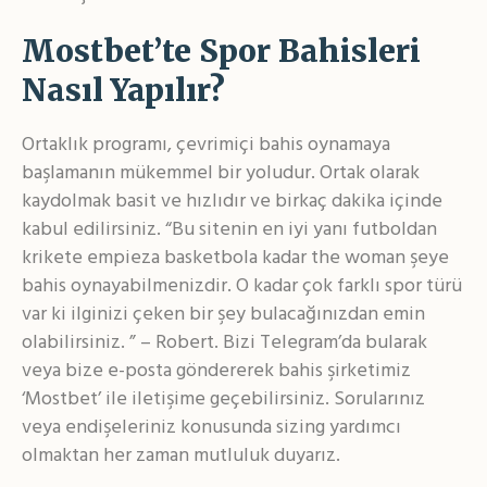
Mostbet’te Spor Bahisleri
Nasıl Yapılır?
Ortaklık programı, çevrimiçi bahis oynamaya
başlamanın mükemmel bir yoludur. Ortak olarak
kaydolmak basit ve hızlıdır ve birkaç dakika içinde
kabul edilirsiniz. “Bu sitenin en iyi yanı futboldan
krikete empieza basketbola kadar the woman şeye
bahis oynayabilmenizdir. O kadar çok farklı spor türü
var ki ilginizi çeken bir şey bulacağınızdan emin
olabilirsiniz. ” – Robert. Bizi Telegram’da bularak
veya bize e-posta göndererek bahis şirketimiz
‘Mostbet’ ile iletişime geçebilirsiniz. Sorularınız
veya endişeleriniz konusunda sizing yardımcı
olmaktan her zaman mutluluk duyarız.