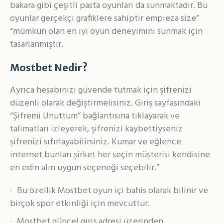
bakara gibi çeşitli pasta oyunları da sunmaktadır. Bu
oyunlar gerçekçi grafiklere sahiptir empieza size”
“mümkün olan en iyi oyun deneyimini sunmak için
tasarlanmıştır.
Mostbet Nedir?
Ayrıca hesabınızı güvende tutmak için şifrenizi
düzenli olarak değiştirmelisiniz. Giriş sayfasındaki
“Şifremi Unuttum” bağlantısına tıklayarak ve
talimatları izleyerek, şifrenizi kaybettiyseniz
şifrenizi sıfırlayabilirsiniz. Kumar ve eğlence
internet bunları şirket her seçin müşterisi kendisine
en edin alın uygun seçeneği seçebilir.”
Bu özellik Mostbet oyun içi bahis olarak bilinir ve
birçok spor etkinliği için mevcuttur.
Mostbet güncel giriş adresi üzerinden