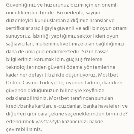
Güvenliğiniz ve huzurunuz bizim için en önemli
önceliklerden biridir. Bu nedenle, saygın
düzenleyici kuruluşlardan aldığımız lisanslar ve
sertifikalar aracılığıyla güvenli ve adil bir oyun ortamı
sunuyoruz. İşbirliği yaptığımız sektör lideri oyun
sağlayıcıları, mükemmeliyetimize olan bağlılığımızı
daha de uma güçlendirmektedir. Sizin hassas
bilgilerinizi korumak için, güçlü şifreleme
teknolojilerinden güvenli ödeme yöntemlerine
kadar her detayı titizlikle düşünüyoruz. Mostbet
Online Casino Türkiye’de, oyunun tadını çıkarırken
güvende olduğunuzun bilinciyle keyfinize
odaklanabilirsiniz. Mostbet tarafından sunulan
kredi/banka kartları, e-cüzdanlar, banka havaleleri ve
diğerleri gibi para çekme seçeneklerinden birini de?
erlendirmek vas?tas?yla kazancınızı nakde
çevirebilirsiniz.