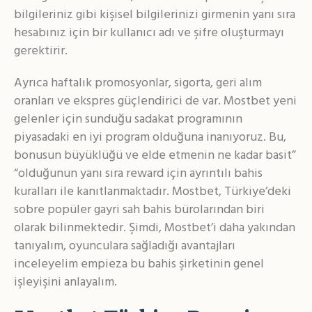
bilgileriniz gibi kişisel bilgilerinizi girmenin yanı sıra
hesabınız için bir kullanıcı adı ve şifre oluşturmayı
gerektirir.
Ayrıca haftalık promosyonlar, sigorta, geri alım
oranları ve ekspres güçlendirici de var. Mostbet yeni
gelenler için sunduğu sadakat programının
piyasadaki en iyi program olduğuna inanıyoruz. Bu,
bonusun büyüklüğü ve elde etmenin ne kadar basit”
“olduğunun yanı sıra reward için ayrıntılı bahis
kuralları ile kanıtlanmaktadır. Mostbet, Türkiye’deki
sobre popüler gayri sah bahis bürolarından biri
olarak bilinmektedir. Şimdi, Mostbet’i daha yakından
tanıyalım, oyunculara sağladığı avantajları
inceleyelim empieza bu bahis şirketinin genel
işleyişini anlayalım.