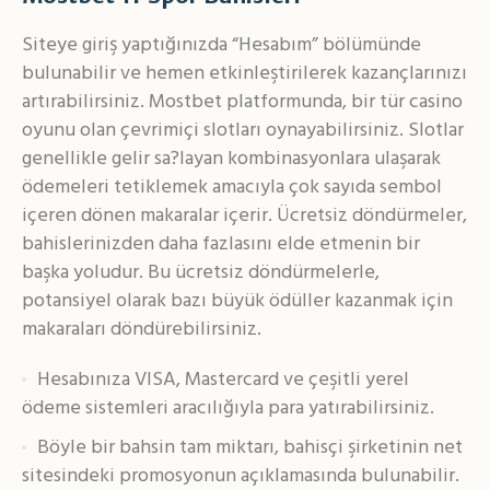
Siteye giriş yaptığınızda “Hesabım” bölümünde
bulunabilir ve hemen etkinleştirilerek kazançlarınızı
artırabilirsiniz. Mostbet platformunda, bir tür casino
oyunu olan çevrimiçi slotları oynayabilirsiniz. Slotlar
genellikle gelir sa?layan kombinasyonlara ulaşarak
ödemeleri tetiklemek amacıyla çok sayıda sembol
içeren dönen makaralar içerir. Ücretsiz döndürmeler,
bahislerinizden daha fazlasını elde etmenin bir
başka yoludur. Bu ücretsiz döndürmelerle,
potansiyel olarak bazı büyük ödüller kazanmak için
makaraları döndürebilirsiniz.
Hesabınıza VISA, Mastercard ve çeşitli yerel
ödeme sistemleri aracılığıyla para yatırabilirsiniz.
Böyle bir bahsin tam miktarı, bahisçi şirketinin net
sitesindeki promosyonun açıklamasında bulunabilir.