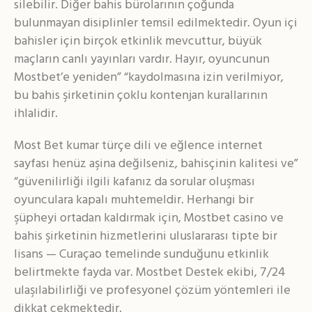
silebilir. Diğer bahis bürolarının çoğunda
bulunmayan disiplinler temsil edilmektedir. Oyun içi
bahisler için birçok etkinlik mevcuttur, büyük
maçların canlı yayınları vardır. Hayır, oyuncunun
Mostbet’e yeniden” “kaydolmasına izin verilmiyor,
bu bahis şirketinin çoklu kontenjan kurallarının
ihlalidir.
Most Bet kumar türçe dili ve eğlence internet
sayfası henüz aşina değilseniz, bahisçinin kalitesi ve”
“güvenilirliği ilgili kafanız da sorular oluşması
oyunculara kapalı muhtemeldir. Herhangi bir
şüpheyi ortadan kaldırmak için, Mostbet casino ve
bahis şirketinin hizmetlerini uluslararası tipte bir
lisans — Curaçao temelinde sunduğunu etkinlik
belirtmekte fayda var. Mostbet Destek ekibi, 7/24
ulaşılabilirliği ve profesyonel çözüm yöntemleri ile
dikkat çekmektedir.