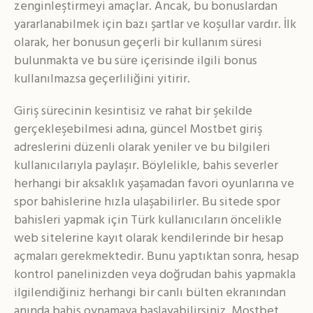
zenginleştirmeyi amaçlar. Ancak, bu bonuslardan
yararlanabilmek için bazı şartlar ve koşullar vardır. İlk
olarak, her bonusun geçerli bir kullanım süresi
bulunmakta ve bu süre içerisinde ilgili bonus
kullanılmazsa geçerliliğini yitirir.
Giriş sürecinin kesintisiz ve rahat bir şekilde
gerçekleşebilmesi adına, güncel Mostbet giriş
adreslerini düzenli olarak yeniler ve bu bilgileri
kullanıcılarıyla paylaşır. Böylelikle, bahis severler
herhangi bir aksaklık yaşamadan favori oyunlarına ve
spor bahislerine hızla ulaşabilirler. Bu sitede spor
bahisleri yapmak için Türk kullanıcıların öncelikle
web sitelerine kayıt olarak kendilerinde bir hesap
açmaları gerekmektedir. Bunu yaptıktan sonra, hesap
kontrol panelinizden veya doğrudan bahis yapmakla
ilgilendiğiniz herhangi bir canlı bülten ekranından
anında bahis oynamaya başlayabilirsiniz. Mostbet