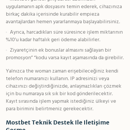
uygulamanın apk dosyasını temin ederek, cihazınıza
birkaç dakika içerisinde kurabilir empieza
avantajlardan hemen yararlanmaya başlayabilirsiniz.
Ayrıca, harcadıkları süre süresince işlem miktarının
%10’u kadar haftalık geri ödeme alabilirler.
Ziyaretçinin ek bonuslar almasını sağlayan bir
promosyon” “kodu varsa kayıt aşamasında da girebilir.
Yalnızca the woman zaman erişebileceğiniz kendi
telefon numaranızı kullanın. IP adresinizi veya
cihazınızı değiştirdiğinizde, anlaşmazlıkları çözmek
için bu numaraya sık sık bir kod gönderilecektir.
Kayıt sırasında işlem yapmak istediğiniz ülkeyi ve
para birimini belirtmeniz gerekecektir.
Mostbet Teknik Destek Ile Iletişime
Geçme