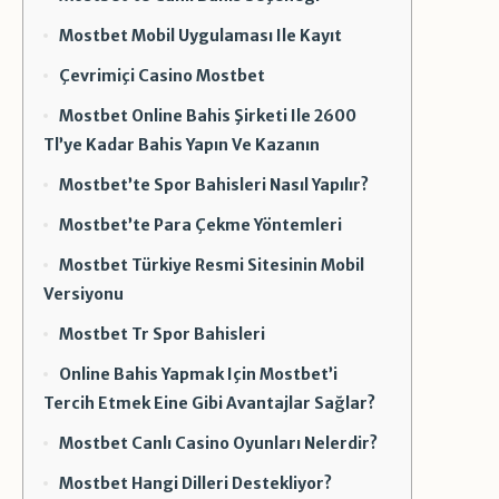
Mostbet Mobil Uygulaması Ile Kayıt
Çevrimiçi Casino Mostbet
Mostbet Online Bahis Şirketi Ile 2600
Tl’ye Kadar Bahis Yapın Ve Kazanın
Mostbet’te Spor Bahisleri Nasıl Yapılır?
Mostbet’te Para Çekme Yöntemleri
Mostbet Türkiye Resmi Sitesinin Mobil
Versiyonu
Mostbet Tr Spor Bahisleri
Online Bahis Yapmak Için Mostbet’i
Tercih Etmek Eine Gibi Avantajlar Sağlar?
Mostbet Canlı Casino Oyunları Nelerdir?
Mostbet Hangi Dilleri Destekliyor?