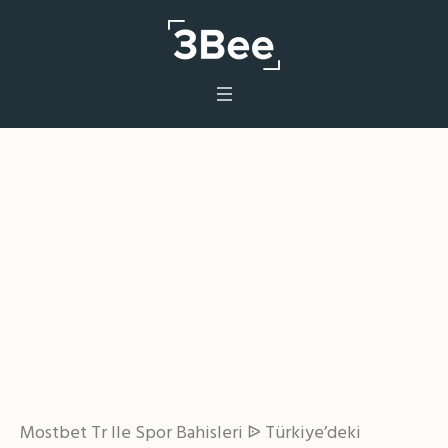
Mostbet Tr Ile Spor
Bahisleri ᐉ Türkiye’deki
Mostbet Bahis Şirket
Home
/
Uncategorized
/
Mostbet Tr Ile Spor Bahisleri
ᐉ Türkiye’deki Mostbet Bahis Şirket
Mostbet Tr Ile Spor Bahisleri ᐉ Türkiye’deki