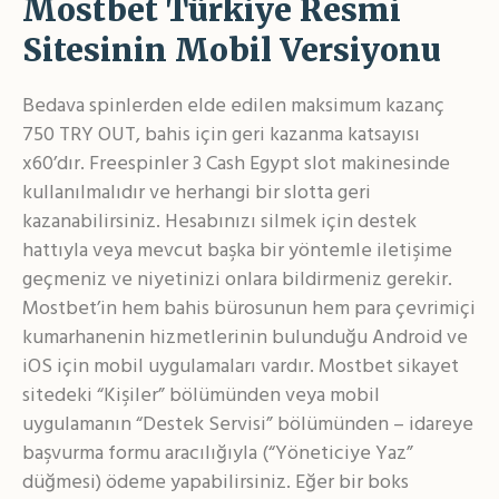
Mostbet Türkiye Resmi
Sitesinin Mobil Versiyonu
Bedava spinlerden elde edilen maksimum kazanç
750 TRY OUT, bahis için geri kazanma katsayısı
x60’dır. Freespinler 3 Cash Egypt slot makinesinde
kullanılmalıdır ve herhangi bir slotta geri
kazanabilirsiniz. Hesabınızı silmek için destek
hattıyla veya mevcut başka bir yöntemle iletişime
geçmeniz ve niyetinizi onlara bildirmeniz gerekir.
Mostbet’in hem bahis bürosunun hem para çevrimiçi
kumarhanenin hizmetlerinin bulunduğu Android ve
iOS için mobil uygulamaları vardır. Mostbet sikayet
sitedeki “Kişiler” bölümünden veya mobil
uygulamanın “Destek Servisi” bölümünden – idareye
başvurma formu aracılığıyla (“Yöneticiye Yaz”
düğmesi) ödeme yapabilirsiniz. Eğer bir boks