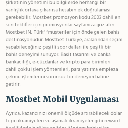
şirketinin yönetimi bu bilgilerde herhangi bir
yanlışlık ortaya çıkarırsa hesabın ek doğrulaması
gerekebilir. Mostbet promosyon kodu 2023 dahil en
son teklifler için promosyonlar sayfamıza göz atın.
Mostbet IN, Türk” “müşteriler için önde gelen bahis
destinasyonudur. Mostbet Türkiye, aralarından seçim
yapabileceğiniz çeşitli spor dalları ile çeşitli bir
bahis deneyimi sunuyor. Basit tasarımı ve banka
bankacılığı, e-cüzdanlar ve kripto para birimleri
dahil çoklu işlem yöntemleri, para yatırma empieza
çekme işlemlerini sorunsuz bir deneyim haline
getirir.
Mostbet Mobil Uygulaması
Ayrıca, kazancınızı önemli ölçüde artırabilecek dolar
topu ikramiyeleri ve aşamalı ikramiyeler gibi reward