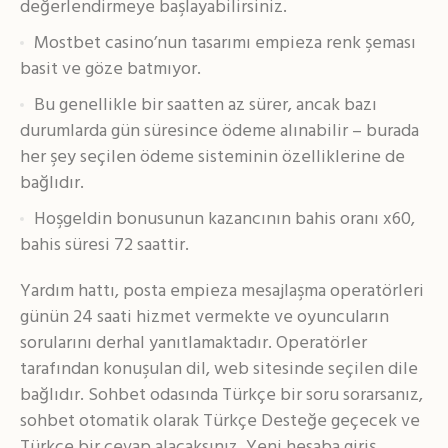
değerlendirmeye başlayabilirsiniz.
Mostbet casino’nun tasarımı empieza renk şeması
basit ve göze batmıyor.
Bu genellikle bir saatten az sürer, ancak bazı
durumlarda gün süresince ödeme alınabilir – burada
her şey seçilen ödeme sisteminin özelliklerine de
bağlıdır.
Hoşgeldin bonusunun kazancının bahis oranı x60,
bahis süresi 72 saattir.
Yardım hattı, posta empieza mesajlaşma operatörleri
günün 24 saati hizmet vermekte ve oyuncuların
sorularını derhal yanıtlamaktadır. Operatörler
tarafından konuşulan dil, web sitesinde seçilen dile
bağlıdır. Sohbet odasında Türkçe bir soru sorarsanız,
sohbet otomatik olarak Türkçe Desteğe geçecek ve
Türkçe bir cevap alacaksınız. Yeni hesaba giriş