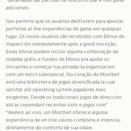
“detalhadas das partidas na tela principal e três guias
adicionais.
Isso permite que os usuários desfrutem para apostas
perfeitas at the experiências de game em qualquer
lugar. Os novos usuários são recebidos com Bônus de
Inspección imediatamente após a good inscrição.
Esses bônus podem incluir alguma combinação de
rodadas grátis e fundos de bônus pra ajudar os
iniciantes a começar tua jornada na organizacion
com um móvil substancial. No coração do Mostbet
está uma biblioteca de jogos diversificada la cual
satisfaz até operating system jogadores mais
exigentes. Desde os tradicionais jogos de direccion
até as cependant recentes slots e jogos com”
“dealers ao vivo, um Mostbet oferece alguma
experiência de on line casino completa e imersiva,
diretamente do conforto de sua odaie.