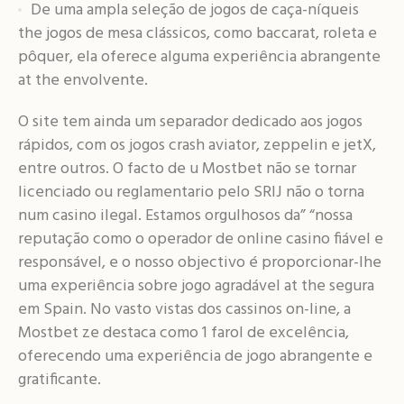
De uma ampla seleção de jogos de caça-níqueis
the jogos de mesa clássicos, como baccarat, roleta e
pôquer, ela oferece alguma experiência abrangente
at the envolvente.
O site tem ainda um separador dedicado aos jogos
rápidos, com os jogos crash aviator, zeppelin e jetX,
entre outros. O facto de u Mostbet não se tornar
licenciado ou reglamentario pelo SRIJ não o torna
num casino ilegal. Estamos orgulhosos da” “nossa
reputação como o operador de online casino fiável e
responsável, e o nosso objectivo é proporcionar-lhe
uma experiência sobre jogo agradável at the segura
em Spain. No vasto vistas dos cassinos on-line, a
Mostbet ze destaca como 1 farol de excelência,
oferecendo uma experiência de jogo abrangente e
gratificante.