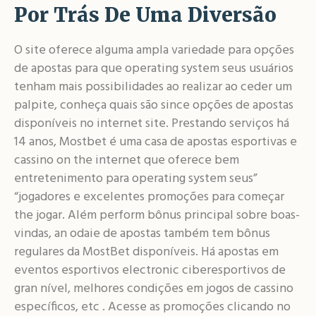
Por Trás De Uma Diversão
O site oferece alguma ampla variedade para opções
de apostas para que operating system seus usuários
tenham mais possibilidades ao realizar ao ceder um
palpite, conheça quais são since opções de apostas
disponíveis no internet site. Prestando serviços há
14 anos, Mostbet é uma casa de apostas esportivas e
cassino on the internet que oferece bem
entretenimento para operating system seus”
“jogadores e excelentes promoções para começar
the jogar. Além perform bônus principal sobre boas-
vindas, an odaie de apostas também tem bônus
regulares da MostBet disponíveis. Há apostas em
eventos esportivos electronic ciberesportivos de
gran nível, melhores condições em jogos de cassino
específicos, etc . Acesse as promoções clicando no