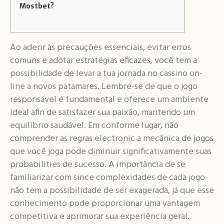
Mostbet?
Ao aderir às precauções essenciais, evitar erros
comuns e adotar estratégias eficazes, você tem a
possibilidade de levar a tua jornada no cassino on-
line a novos patamares. Lembre-se de que o jogo
responsável é fundamental e oferece um ambiente
ideal afin de satisfazer sua paixão, mantendo um
equilíbrio saudável. Em conforme lugar, não
comprender as regras electronic a mecânica de jogos
que você joga pode diminuir significativamente suas
probabilities de sucesso. A importância de se
familiarizar com since complexidades de cada jogo
não tem a possibilidade de ser exagerada, já que esse
conhecimento pode proporcionar uma vantagem
competitiva e aprimorar sua experiência geral.