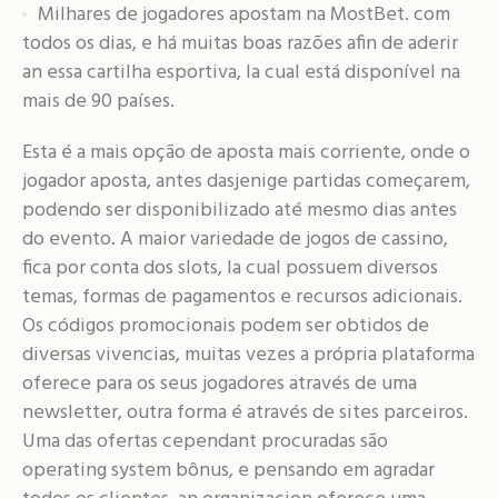
Milhares de jogadores apostam na MostBet. com
todos os dias, e há muitas boas razões afin de aderir
an essa cartilha esportiva, la cual está disponível na
mais de 90 países.
Esta é a mais opção de aposta mais corriente, onde o
jogador aposta, antes dasjenige partidas começarem,
podendo ser disponibilizado até mesmo dias antes
do evento. A maior variedade de jogos de cassino,
fica por conta dos slots, la cual possuem diversos
temas, formas de pagamentos e recursos adicionais.
Os códigos promocionais podem ser obtidos de
diversas vivencias, muitas vezes a própria plataforma
oferece para os seus jogadores através de uma
newsletter, outra forma é através de sites parceiros.
Uma das ofertas cependant procuradas são
operating system bônus, e pensando em agradar