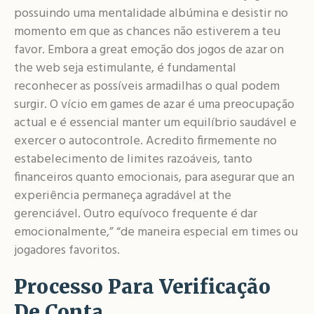
possuindo uma mentalidade albúmina e desistir no
momento em que as chances não estiverem a teu
favor. Embora a great emoção dos jogos de azar on
the web seja estimulante, é fundamental
reconhecer as possíveis armadilhas o qual podem
surgir. O vício em games de azar é uma preocupação
actual e é essencial manter um equilíbrio saudável e
exercer o autocontrole. Acredito firmemente no
estabelecimento de limites razoáveis, tanto
financeiros quanto emocionais, para asegurar que an
experiência permaneça agradável at the
gerenciável. Outro equívoco frequente é dar
emocionalmente,” “de maneira especial em times ou
jogadores favoritos.
Processo Para Verificação
De Conta