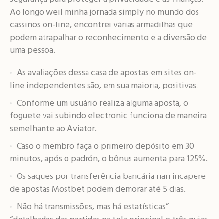
Ao longo weil minha jornada simply no mundo dos
cassinos on-line, encontrei várias armadilhas que
podem atrapalhar o reconhecimento e a diversão de
uma pessoa.
As avaliações dessa casa de apostas em sites on-
line independentes são, em sua maioria, positivas.
Conforme um usuário realiza alguma aposta, o
foguete vai subindo electronic funciona de maneira
semelhante ao Aviator.
Caso o membro faça o primeiro depósito em 30
minutos, após o padrón, o bônus aumenta para 125%.
Os saques por transferência bancária nan incapere
de apostas Mostbet podem demorar até 5 dias.
Não há transmissões, mas há estatísticas”