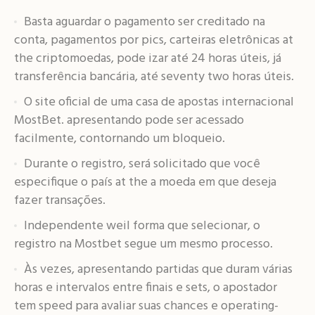
Basta aguardar o pagamento ser creditado na
conta, pagamentos por pics, carteiras eletrônicas at
the criptomoedas, pode izar até 24 horas úteis, já
transferência bancária, até seventy two horas úteis.
O site oficial de uma casa de apostas internacional
MostBet. apresentando pode ser acessado
facilmente, contornando um bloqueio.
Durante o registro, será solicitado que você
especifique o país at the a moeda em que deseja
fazer transações.
Independente weil forma que selecionar, o
registro na Mostbet segue um mesmo processo.
Às vezes, apresentando partidas que duram várias
horas e intervalos entre finais e sets, o apostador
tem speed para avaliar suas chances e operating-