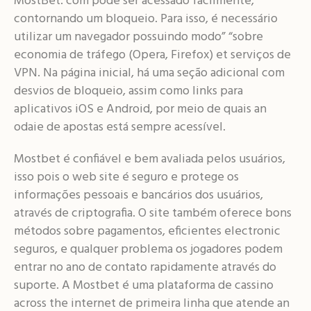
MostBet. com pode ser acessado facilmente,
contornando um bloqueio. Para isso, é necessário
utilizar um navegador possuindo modo” “sobre
economia de tráfego (Opera, Firefox) et serviços de
VPN. Na página inicial, há uma seção adicional com
desvios de bloqueio, assim como links para
aplicativos iOS e Android, por meio de quais an
odaie de apostas está sempre acessível.
Mostbet é confiável e bem avaliada pelos usuários,
isso pois o web site é seguro e protege os
informações pessoais e bancários dos usuários,
através de criptografia. O site também oferece bons
métodos sobre pagamentos, eficientes electronic
seguros, e qualquer problema os jogadores podem
entrar no ano de contato rapidamente através do
suporte. A Mostbet é uma plataforma de cassino
across the internet de primeira linha que atende an