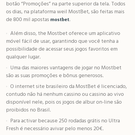
botão “Promoções” na parte superior da tela. Todos
os dias, na plataforma weil MostBet, são feitas mais
de 800 mil apostas
.
mostbet
Além disso, the Mostbet oferece um aplicativo
móvel fácil de usar, garantindo que você tenha a
possibilidade de acessar seus jogos favoritos em
qualquer lugar.
Uma das maiores vantagens de jogar no Mostbet
são as suas promoções e bônus generosos.
O internet site brasileiro da MostBet é licenciado,
contudo não há nenhum cassino ou cassino ao vivo
disponível nele, pois os jogos de albur on-line são
proibidos no Brasil.
Para activar because 250 rodadas grátis no Ultra
Fresh é necessário avivar pelo menos 20€.