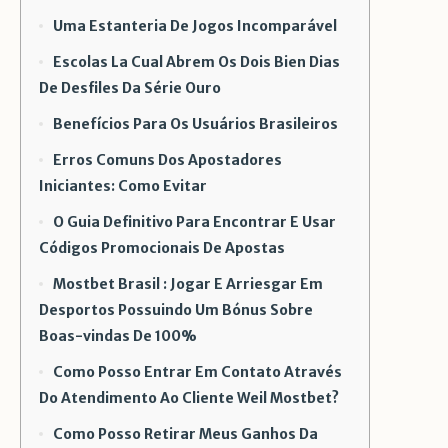
Uma Estanteria De Jogos Incomparável
Escolas La Cual Abrem Os Dois Bien Dias
De Desfiles Da Série Ouro
Benefícios Para Os Usuários Brasileiros
Erros Comuns Dos Apostadores
Iniciantes: Como Evitar
O Guia Definitivo Para Encontrar E Usar
Códigos Promocionais De Apostas
Mostbet Brasil : Jogar E Arriesgar Em
Desportos Possuindo Um Bónus Sobre
Boas-vindas De 100%
Como Posso Entrar Em Contato Através
Do Atendimento Ao Cliente Weil Mostbet?
Como Posso Retirar Meus Ganhos Da