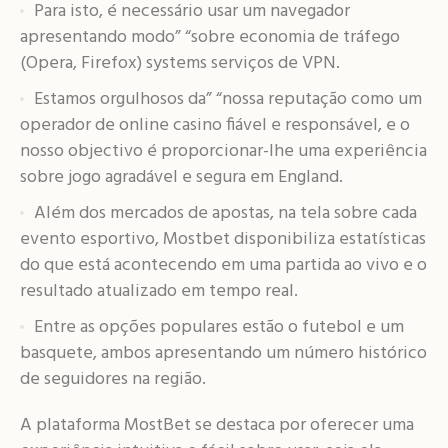
Para isto, é necessário usar um navegador
apresentando modo” “sobre economia de tráfego
(Opera, Firefox) systems serviços de VPN.
Estamos orgulhosos da” “nossa reputação como um
operador de online casino fiável e responsável, e o
nosso objectivo é proporcionar-lhe uma experiência
sobre jogo agradável e segura em England.
Além dos mercados de apostas, na tela sobre cada
evento esportivo, Mostbet disponibiliza estatísticas
do que está acontecendo em uma partida ao vivo e o
resultado atualizado em tempo real.
Entre as opções populares estão o futebol e um
basquete, ambos apresentando um número histórico
de seguidores na região.
A plataforma MostBet se destaca por oferecer uma