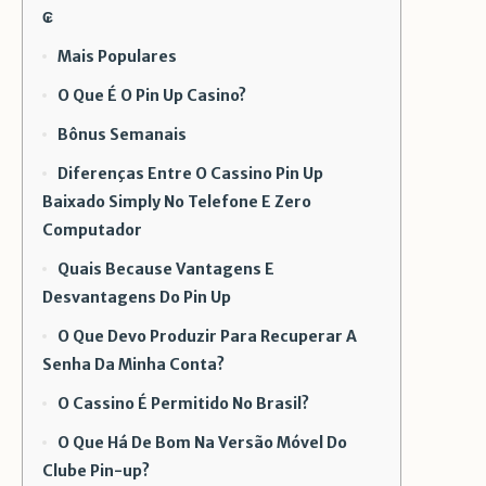
₢
Mais Populares
O Que É O Pin Up Casino?
Bônus Semanais
Diferenças Entre O Cassino Pin Up
Baixado Simply No Telefone E Zero
Computador
Quais Because Vantagens E
Desvantagens Do Pin Up
O Que Devo Produzir Para Recuperar A
Senha Da Minha Conta?
O Cassino É Permitido No Brasil?
O Que Há De Bom Na Versão Móvel Do
Clube Pin-up?