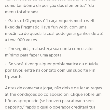
como também a disposição dos elementos” “do
menu foi alterada.
Gates of Olympus é 1 caça-níqueis muito well-
liked da Pragmatic Have fun with, com uma
mecânica de queda la cual pode gerar ganhos de até
a few. 000 vezes.
Em seguida, reabasteça sua conta com u valor
mínimo para fazer uma aposta.
Se você tiver qualquer problematica ou dúvida,
por favor, entre na contato com um suporte Pin
Upwards.
Antes de começar a jogar, não deixe de ler as regras
at the condições do colaboración. Clique sobre um
bônus apropriado (se houver) para ativar o sem
depósito,” “após o qual o operador creditará tua