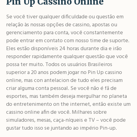
Pin Up Cassino Online
Se você tiver qualquer dificuldade ou questão em
relação às nossas opções de cassino, apostas ou
gerenciamento para conta, você constantemente
pode entrar em contato com nosso time de suporte.
Eles estão disponíveis 24 horas durante dia e irão
responder rapidamente qualquer questão que você
possa ter muito. Todos os usuários Brasileiros
superior a 20 anos podem jogar no Pin Up cassino
online, mas con antelacion de tudo eles precisam
criar alguma conta pessoal. Se você não é fã de
esportes, mas também deseja mergulhar no planeta
do entretenimento on the internet, então existe um
cassino online afin de você. Milhares sobre
simuladores, mesas, caça-níqueis e TV – você pode
gustar tudo isso se juntando ao império Pin-up.