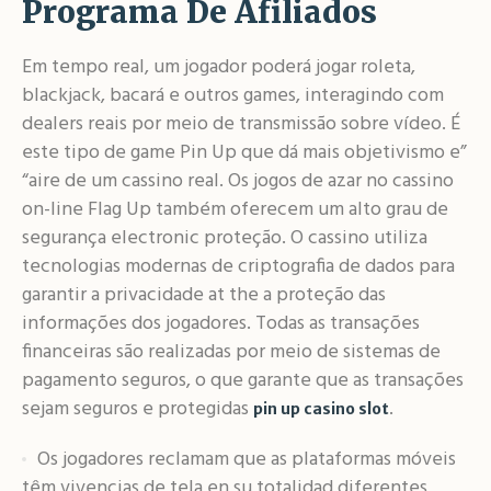
Programa De Afiliados
Em tempo real, um jogador poderá jogar roleta,
blackjack, bacará e outros games, interagindo com
dealers reais por meio de transmissão sobre vídeo. É
este tipo de game Pin Up que dá mais objetivismo e”
“aire de um cassino real. Os jogos de azar no cassino
on-line Flag Up também oferecem um alto grau de
segurança electronic proteção. O cassino utiliza
tecnologias modernas de criptografia de dados para
garantir a privacidade at the a proteção das
informações dos jogadores. Todas as transações
financeiras são realizadas por meio de sistemas de
pagamento seguros, o que garante que as transações
sejam seguros e protegidas
.
pin up casino slot
Os jogadores reclamam que as plataformas móveis
têm vivencias de tela en su totalidad diferentes