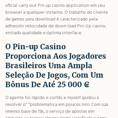
oficial carry out Pin up casino application em seu
browser a qualquer instante. O trabalho do cliente
de games para download é caracterizado pela
adhesión velocidade de down load Pin-Up casino,
entrada qualidade e óptima interface.
O Pin-up Casino
Proporciona Aos Jogadores
Brasileiros Uma Ampla
Seleção De Jogos, Com Um
Bônus De Até 25 000 ₢
O agente foi rápido e cortês e myself ajudou a
resolver o” “problematica em poucos min. Com sua
imenso base de fãs, o serviço de apostas em