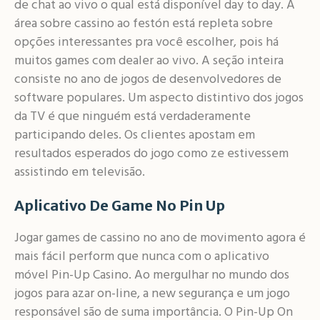
de chat ao vivo o qual está disponível day to day. A
área sobre cassino ao festón está repleta sobre
opções interessantes pra você escolher, pois há
muitos games com dealer ao vivo. A seção inteira
consiste no ano de jogos de desenvolvedores de
software populares. Um aspecto distintivo dos jogos
da TV é que ninguém está verdaderamente
participando deles. Os clientes apostam em
resultados esperados do jogo como ze estivessem
assistindo em televisão.
Aplicativo De Game No Pin Up
Jogar games de cassino no ano de movimento agora é
mais fácil perform que nunca com o aplicativo
móvel Pin-Up Casino. Ao mergulhar no mundo dos
jogos para azar on-line, a new segurança e um jogo
responsável são de suma importância. O Pin-Up On