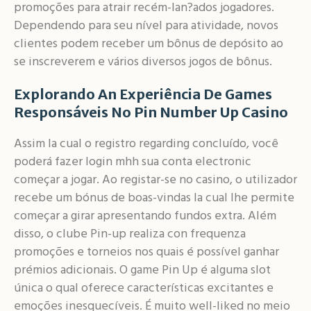
promoções para atrair recém-lan?ados jogadores.
Dependendo para seu nível para atividade, novos
clientes podem receber um bônus de depósito ao
se inscreverem e vários diversos jogos de bônus.
Explorando An Experiência De Games
Responsáveis No Pin Number Up Casino
Assim la cual o registro regarding concluído, você
poderá fazer login mhh sua conta electronic
começar a jogar. Ao registar-se no casino, o utilizador
recebe um bónus de boas-vindas la cual lhe permite
começar a girar apresentando fundos extra. Além
disso, o clube Pin-up realiza con frequenza
promoções e torneios nos quais é possível ganhar
prémios adicionais. O game Pin Up é alguma slot
única o qual oferece características excitantes e
emoções inesquecíveis. É muito well-liked no meio