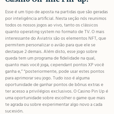
Esse é um tipo de aposta na partidas que são geradas
por inteligência artificial. Nesta seção nós reunimos
todos os nossos jogos ao vivo, tanto os clássicos
quanto operating system no formato de TV. O mais
interessante do Aviatrix são os elementos NFT, que
permitem personalizar o avião para que ele se
destaque 2 demais. Além disto, esse jogo sobre
queda tem um programa de fidelidade na qual,
quanto mais você joga, cependant pontos XP você
ganha e,” “posteriormente, pode usar estes pontos
para aprimorar seu jogo. Tudo isso é alguma
oportunidade de ganhar pontos de bônus extras e
ter acesso a privilégios exclusivos. O Casino Pin Up é
uma oportunidade sobre escolher o game que mais
te agrada ou sobre experimentar algo novo a cada
sucesión.