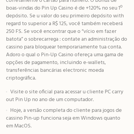
corretamente o cartão para número. O bônus de
boas-vindas do Pin Up Casino é de +120% no seu 1º
depósito. Se u valor do seu primeiro depósito with
regard to superior a R$ 125, você também receberá
250 FS. Se você encontrar que o “vício em fazer
batota” o sobrecarrega : contate an administração do
cassino para bloquear temporariamente tua conta.
Adoro o qual o Pin-Up Casino ofereça uma gama de
opções de pagamento, incluindo e-wallets,
transferências bancárias electronic moeda
criptográfica.
Visite o site oficial para acessar u cliente PC carry
out Pin Up no ano de um computador.
Hoje, a versão completa do cliente para jogos de
cassino Pin-up funciona seja em Windows quanto
em MacOS.