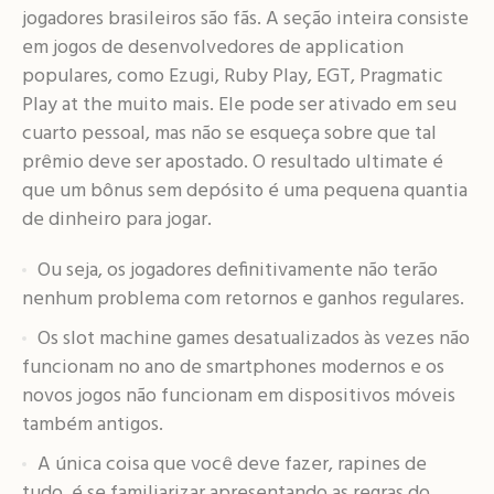
jogadores brasileiros são fãs. A seção inteira consiste
em jogos de desenvolvedores de application
populares, como Ezugi, Ruby Play, EGT, Pragmatic
Play at the muito mais. Ele pode ser ativado em seu
cuarto pessoal, mas não se esqueça sobre que tal
prêmio deve ser apostado. O resultado ultimate é
que um bônus sem depósito é uma pequena quantia
de dinheiro para jogar.
Ou seja, os jogadores definitivamente não terão
nenhum problema com retornos e ganhos regulares.
Os slot machine games desatualizados às vezes não
funcionam no ano de smartphones modernos e os
novos jogos não funcionam em dispositivos móveis
também antigos.
A única coisa que você deve fazer, rapines de
tudo, é se familiarizar apresentando as regras do