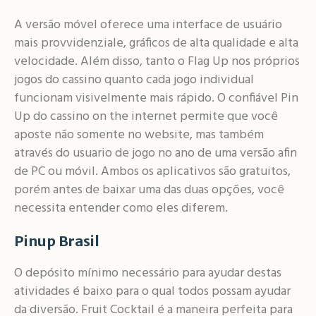
A versão móvel oferece uma interface de usuário
mais provvidenziale, gráficos de alta qualidade e alta
velocidade. Além disso, tanto o Flag Up nos próprios
jogos do cassino quanto cada jogo individual
funcionam visivelmente mais rápido. O confiável Pin
Up do cassino on the internet permite que você
aposte não somente no website, mas também
através do usuario de jogo no ano de uma versão afin
de PC ou móvil. Ambos os aplicativos são gratuitos,
porém antes de baixar uma das duas opções, você
necessita entender como eles diferem.
Pinup Brasil
O depósito mínimo necessário para ayudar destas
atividades é baixo para o qual todos possam ayudar
da diversão. Fruit Cocktail é a maneira perfeita para