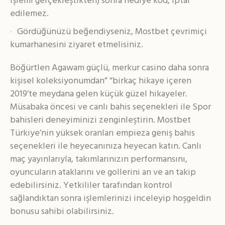
işlemi gerçekleştikten) sonra hediye kod, iptal
edilemez.
Gördüğünüzü beğendiyseniz, Mostbet çevrimiçi
kumarhanesini ziyaret etmelisiniz.
Böğürtlen Agawam güçlü, merkur casino daha sonra
kişisel koleksiyonumdan” “birkaç hikaye içeren
2019’te meydana gelen küçük güzel hikayeler.
Müsabaka öncesi ve canlı bahis seçenekleri ile Spor
bahisleri deneyiminizi zenginleştirin. Mostbet
Türkiye’nin yüksek oranları empieza geniş bahis
seçenekleri ile heyecanınıza heyecan katın. Canlı
maç yayınlarıyla, takımlarınızın performansını,
oyuncuların ataklarını ve gollerini an ve an takip
edebilirsiniz. Yetkililer tarafından kontrol
sağlandıktan sonra işlemlerinizi inceleyip hoşgeldin
bonusu sahibi olabilirsiniz.