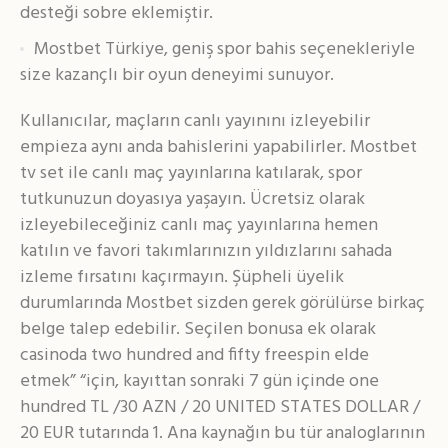
desteği sobre eklemiştir.
Mostbet Türkiye, geniş spor bahis seçenekleriyle
size kazançlı bir oyun deneyimi sunuyor.
Kullanıcılar, maçların canlı yayınını izleyebilir
empieza aynı anda bahislerini yapabilirler. Mostbet
tv set ile canlı maç yayınlarına katılarak, spor
tutkunuzun doyasıya yaşayın. Ücretsiz olarak
izleyebileceğiniz canlı maç yayınlarına hemen
katılın ve favori takımlarınızın yıldızlarını sahada
izleme fırsatını kaçırmayın. Şüpheli üyelik
durumlarında Mostbet sizden gerek görülürse birkaç
belge talep edebilir. Seçilen bonusa ek olarak
casinoda two hundred and fifty freespin elde
etmek” “için, kayıttan sonraki 7 gün içinde one
hundred TL /30 AZN / 20 UNITED STATES DOLLAR /
20 EUR tutarında 1. Ana kaynağın bu tür analoglarının