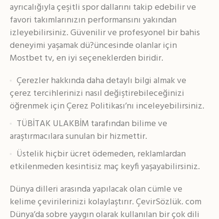
ayrıcalığıyla çeşitli spor dallarını takip edebilir ve
favori takımlarınızın performansını yakından
izleyebilirsiniz. Güvenilir ve profesyonel bir bahis
deneyimi yaşamak dü?üncesinde olanlar için
Mostbet tv, en iyi seçeneklerden biridir.
Çerezler hakkında daha detaylı bilgi almak ve
çerez tercihlerinizi nasıl değiştirebileceğinizi
öğrenmek için Çerez Politikası’nı inceleyebilirsiniz.
TÜBİTAK ULAKBİM tarafından bilime ve
araştırmacılara sunulan bir hizmettir.
Üstelik hiçbir ücret ödemeden, reklamlardan
etkilenmeden kesintisiz maç keyfi yaşayabilirsiniz.
Dünya dilleri arasında yapılacak olan cümle ve
kelime çevirilerinizi kolaylaştırır. ÇevirSözlük. com
Dünya’da sobre yaygın olarak kullanılan bir çok dili