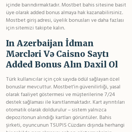
içinde barındırmaktadır. Mostbet bahis sitesine basit
üye olarak added bonus almaya hak kazanabilirsiniz.
Mostbet giriş adresi, üyelik bonusları ve daha fazlası
için sitemizi takipte kalın.
In Azerbaijan İdman
Mərcləri Və Caisno Saytı
Added Bonus Alın Daxil Ol
Türk kullanıcılar için çok sayıda ödül sağlayan özel
bonuslar mevcuttur. Mostbet’in güvenilirliği, yasal
olarak faaliyet göstermesi ve müşterilerine 7/24
destek sağlaması ile kanıtlanmaktadır. Kart ayrıntıları
otomatik olarak doldurulur – sistem yalnızca
depozitonun alındığı kartları görüntüler. Bahis
şirketi, oyuncunun TSUPIS Cüzdanı dışında herhangi