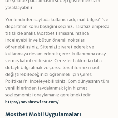
bir şekilde para almasını sebep göstermeksizin
yasaklayabilir.
Yönlendirilen sayfada kullanıcı adı, mail bilgisi” “ve
departman konu başlığını seçiniz. Tarafsız empieza
titizlikle analiz Mostbet fırmasını, hızlıca
inceleyebilir ve bütün önemli noktaları
öğrenebilirsiniz. Sitemizi ziyaret ederek ve
kullanmaya devam ederek çerez kullanımına onay
vermiş kabul edilirsiniz. Çerezler hakkında daha
detaylı bilgi almak ve çerez tercihlerinizi nasıl
değiştirebileceğinizi öğrenmek için Çerez
Politikası’nı inceleyebilirsiniz. Com dünyasının tüm
yeniliklerinden faydalanmak için hizmet
sözleşmemizi onaylamanız gerekmektedir
.
https://novabrewfest.com/
Mostbet Mobil Uygulamaları