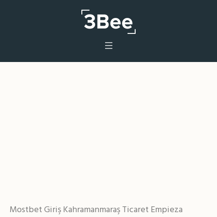
Mostbet Giriş
Kahramanmaraş Ticaret
Empieza Sanayi Odas
Home
/
Uncategorized
/
Mostbet Giriş
Kahramanmaraş Ticaret Empieza Sanayi Odas
Mostbet Giriş Kahramanmaraş Ticaret Empieza