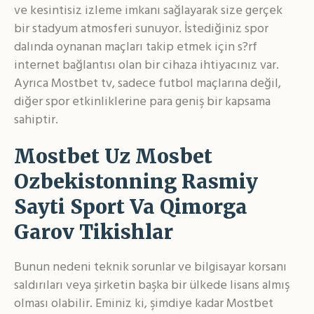
ve kesintisiz izleme imkanı sağlayarak size gerçek
bir stadyum atmosferi sunuyor. İstediğiniz spor
dalında oynanan maçları takip etmek için s?rf
internet bağlantısı olan bir cihaza ihtiyacınız var.
Ayrıca Mostbet tv, sadece futbol maçlarına değil,
diğer spor etkinliklerine para geniş bir kapsama
sahiptir.
Mostbet Uz Mosbet
Ozbekistonning Rasmiy
Sayti Sport Va Qimorga
Garov Tikishlar
Bunun nedeni teknik sorunlar ve bilgisayar korsanı
saldırıları veya şirketin başka bir ülkede lisans almış
olması olabilir. Eminiz ki, şimdiye kadar Mostbet