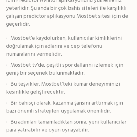
icin Predictor Aviator aplikasyonunu yüklemeniz
yeterlidir. Şu anda bir çok bahis siteleri ile karşılıklı
çalışan predictor aplikasyonu Mostbet sitesi için de
geçerlidir.
Mostbet’e kaydolurken, kullanıcılar kimliklerini
doğrulamak için adlarını ve cep telefonu
numaralarını vermelidir.
Mostbet tv’de, çeşitli spor dallarını izlemek için
geniş bir seçenek bulunmaktadır.
Bu teşvikler, Mostbet’teki kumar deneyiminizi
kesinlikle geliştirecektir.
Bir bahisçi olarak, kazanma şansını arttırmak için
bazı önemli stratejileri uygulamak önemlidir.
Bu adımları tamamladıktan sonra, yeni kullanıcılar
para yatırabilir ve oyun oynayabilir.