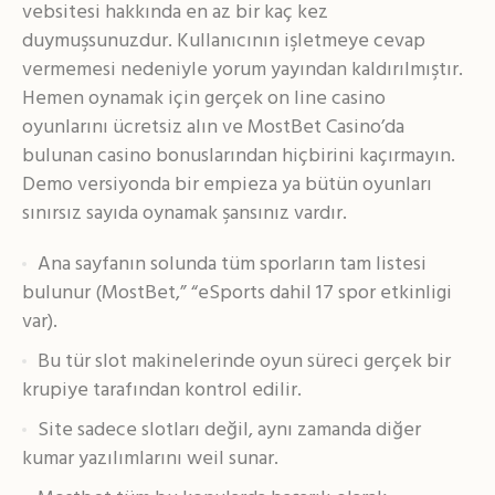
vebsitesi hakkında en az bir kaç kez
duymuşsunuzdur. Kullanıcının işletmeye cevap
vermemesi nedeniyle yorum yayından kaldırılmıştır.
Hemen oynamak için gerçek on line casino
oyunlarını ücretsiz alın ve MostBet Casino’da
bulunan casino bonuslarından hiçbirini kaçırmayın.
Demo versiyonda bir empieza ya bütün oyunları
sınırsız sayıda oynamak şansınız vardır.
Ana sayfanın solunda tüm sporların tam listesi
bulunur (MostBet,” “eSports dahil 17 spor etkinligi
var).
Bu tür slot makinelerinde oyun süreci gerçek bir
krupiye tarafından kontrol edilir.
Site sadece slotları değil, aynı zamanda diğer
kumar yazılımlarını weil sunar.