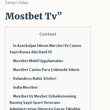
Sanayi Odası
Mostbet Tv”
Content
In Azerbaijan İdman Mərcləri Və Caisno
Saytı Bonus Alın Daxil Ol
Mostbet Mobil Uygulamaları
Mostbet Casino Para Çekmede Sıkıntı
Dolandırıcı Bahis Siteleri
India Mostbet
Mostbet Uz Mosbet Ozbekistonning
Rasmiy Sayti Sport Veterans
Administration Qimorga Garov Tikishlar