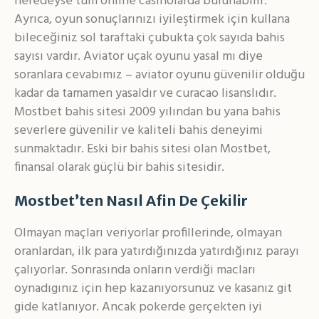
neredeyse tüm online casinolarda bulunabilir.
Ayrıca, oyun sonuçlarınızı iyileştirmek için kullana
bileceğiniz sol taraftaki çubukta çok sayıda bahis
sayısı vardır. Aviator uçak oyunu yasal mı diye
soranlara cevabımız – aviator oyunu güvenilir olduğu
kadar da tamamen yasaldır ve curacao lisanslıdır.
Mostbet bahis sitesi 2009 yılından bu yana bahis
severlere güvenilir ve kaliteli bahis deneyimi
sunmaktadır. Eski bir bahis sitesi olan Mostbet,
finansal olarak güçlü bir bahis sitesidir.
Mostbet’ten Nasıl Afin De Çekilir
Olmayan maçları veriyorlar profillerinde, olmayan
oranlardan, ilk para yatırdığınızda yatırdığınız parayı
çalıyorlar. Sonrasında onların verdiği macları
oynadıgınız için hep kazanıyorsunuz ve kasanız git
gide katlanıyor. Ancak pokerde gerçekten iyi