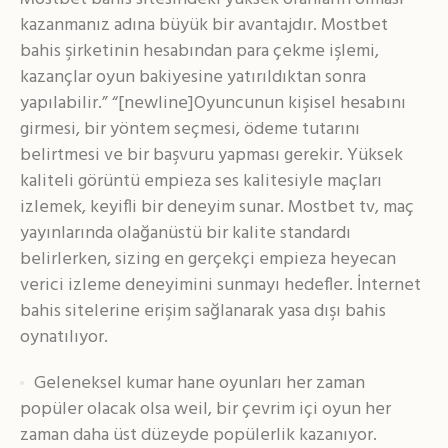
kazanmanız adına büyük bir avantajdır. Mostbet
bahis şirketinin hesabından para çekme işlemi,
kazançlar oyun bakiyesine yatırıldıktan sonra
yapılabilir.” “[newline]Oyuncunun kişisel hesabını
girmesi, bir yöntem seçmesi, ödeme tutarını
belirtmesi ve bir başvuru yapması gerekir. Yüksek
kaliteli görüntü empieza ses kalitesiyle maçları
izlemek, keyifli bir deneyim sunar. Mostbet tv, maç
yayınlarında olağanüstü bir kalite standardı
belirlerken, sizing en gerçekçi empieza heyecan
verici izleme deneyimini sunmayı hedefler. İnternet
bahis sitelerine erişim sağlanarak yasa dışı bahis
oynatılıyor.
Geleneksel kumar hane oyunları her zaman
popüler olacak olsa weil, bir çevrim içi oyun her
zaman daha üst düzeyde popülerlik kazanıyor.