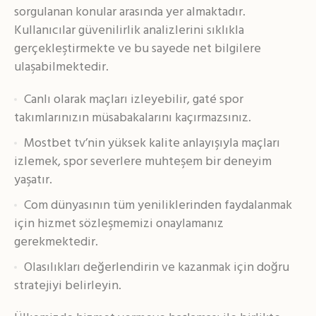
sorgulanan konular arasında yer almaktadır.
Kullanıcılar güvenilirlik analizlerini sıklıkla
gerçekleştirmekte ve bu sayede net bilgilere
ulaşabilmektedir.
Canlı olarak maçları izleyebilir, gaté spor
takımlarınızın müsabakalarını kaçırmazsınız.
Mostbet tv’nin yüksek kalite anlayışıyla maçları
izlemek, spor severlere muhteşem bir deneyim
yaşatır.
Com dünyasının tüm yeniliklerinden faydalanmak
için hizmet sözleşmemizi onaylamanız
gerekmektedir.
Olasılıkları değerlendirin ve kazanmak için doğru
stratejiyi belirleyin.