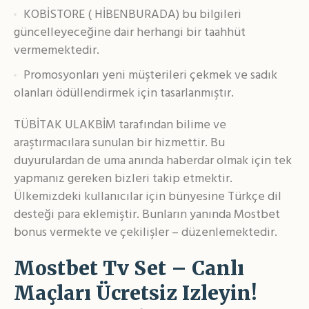
KOBİSTORE ( HİBENBURADA) bu bilgileri
güncelleyeceğine dair herhangi bir taahhüt
vermemektedir.
Promosyonları yeni müşterileri çekmek ve sadık
olanları ödüllendirmek için tasarlanmıştır.
TÜBİTAK ULAKBİM tarafından bilime ve
araştırmacılara sunulan bir hizmettir. Bu
duyurulardan de uma anında haberdar olmak için tek
yapmanız gereken bizleri takip etmektir.
Ülkemizdeki kullanıcılar için bünyesine Türkçe dil
desteği para eklemiştir. Bunların yanında Mostbet
bonus vermekte ve çekilişler – düzenlemektedir.
Mostbet Tv Set – Canlı
Maçları Ücretsiz Izleyin!