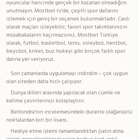
oyuncular haricinde gerçek bir kazanan olmadığını
unutmayın. Mostbet tv’de, çeşitli spor dallarını
izlemek için geniş bir seçenek bulunmaktadır. Canlı
olarak maçları izleyebilir, favori spor takımlarınızın
müsabakalarını kaçırmazsınız. Mostbet Türkiye
olarak, futbol, basketbol, tenis, voleybol, ​​hentbol, ​​
beyzbol, ​​kriket, ​​buz hokeyi gibi birçok farklı spor
dalına yer veriyoruz.
Son zamanlarda uygulamayı indirdim – çok uygun
olan siteden daha hızlı çalışıyor.
Dünya dilleri arasında yapılacak olan cümle ve
kelime çevirilerinizi kolaylaştırır.
Betlondra’nın incelemesindeki durante olağanüstü
noktalardan biri bir lisans.
Hediye etme işlemi tamamlandıktan (satın alma