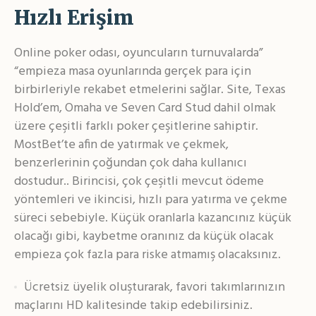
Hızlı Erişim
Online poker odası, oyuncuların turnuvalarda”
“empieza masa oyunlarında gerçek para için
birbirleriyle rekabet etmelerini sağlar. Site, Texas
Hold’em, Omaha ve Seven Card Stud dahil olmak
üzere çeşitli farklı poker çeşitlerine sahiptir.
MostBet’te afin de yatırmak ve çekmek,
benzerlerinin çoğundan çok daha kullanıcı
dostudur.. Birincisi, çok çeşitli mevcut ödeme
yöntemleri ve ikincisi, hızlı para yatırma ve çekme
süreci sebebiyle. Küçük oranlarla kazancınız küçük
olacağı gibi, kaybetme oranınız da küçük olacak
empieza çok fazla para riske atmamış olacaksınız.
Ücretsiz üyelik oluşturarak, favori takımlarınızın
maçlarını HD kalitesinde takip edebilirsiniz.