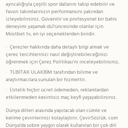
ayrıcalığıyla çeşitli spor dallarını takip edebilir ve
favori takımlarınızın performansını yakından
izleyebilirsiniz. Güvenilir ve profesyonel bir bahis
deneyimi yaşamak dü?üncesinde olanlar için
Mostbet tv, en iyi seçeneklerden biridir.
Çerezler hakkında daha detaylı bilgi almak ve
çerez tercihlerinizi nasıl değiştirebileceğinizi
öğrenmek için Çerez Politikası’nı inceleyebilirsiniz.
TÜBİTAK ULAKBİM tarafından bilime ve
araştırmacılara sunulan bir hizmettir.
Üstelik hiçbir ücret ödemeden, reklamlardan
etkilenmeden kesintisiz maç keyfi yaşayabilirsiniz.
Dünya dilleri arasında yapılacak olan cümle ve
kelime çevirilerinizi kolaylaştırır. ÇevirSözlük. com
Dünya’da sobre yaygın olarak kullanılan bir çok dili