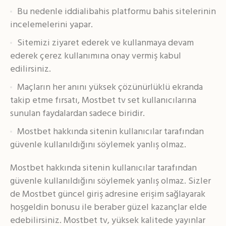
Bu nedenle iddialibahis platformu bahis sitelerinin
incelemelerini yapar.
Sitemizi ziyaret ederek ve kullanmaya devam
ederek çerez kullanımına onay vermiş kabul
edilirsiniz.
Maçların her anını yüksek çözünürlüklü ekranda
takip etme fırsatı, Mostbet tv set kullanıcılarına
sunulan faydalardan sadece biridir.
Mostbet hakkında sitenin kullanıcılar tarafından
güvenle kullanıldığını söylemek yanlış olmaz.
Mostbet hakkında sitenin kullanıcılar tarafından
güvenle kullanıldığını söylemek yanlış olmaz. Sizler
de Mostbet güncel giriş adresine erişim sağlayarak
hoşgeldin bonusu ile beraber güzel kazançlar elde
edebilirsiniz. Mostbet tv, yüksek kalitede yayınlar