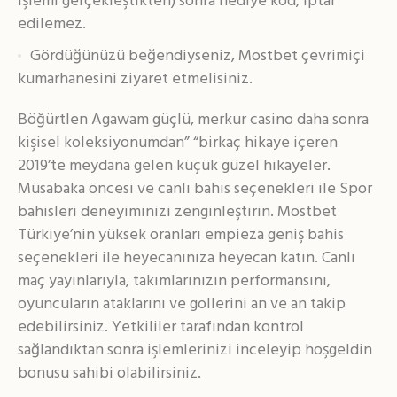
işlemi gerçekleştikten) sonra hediye kod, iptal
edilemez.
Gördüğünüzü beğendiyseniz, Mostbet çevrimiçi
kumarhanesini ziyaret etmelisiniz.
Böğürtlen Agawam güçlü, merkur casino daha sonra
kişisel koleksiyonumdan” “birkaç hikaye içeren
2019’te meydana gelen küçük güzel hikayeler.
Müsabaka öncesi ve canlı bahis seçenekleri ile Spor
bahisleri deneyiminizi zenginleştirin. Mostbet
Türkiye’nin yüksek oranları empieza geniş bahis
seçenekleri ile heyecanınıza heyecan katın. Canlı
maç yayınlarıyla, takımlarınızın performansını,
oyuncuların ataklarını ve gollerini an ve an takip
edebilirsiniz. Yetkililer tarafından kontrol
sağlandıktan sonra işlemlerinizi inceleyip hoşgeldin
bonusu sahibi olabilirsiniz.