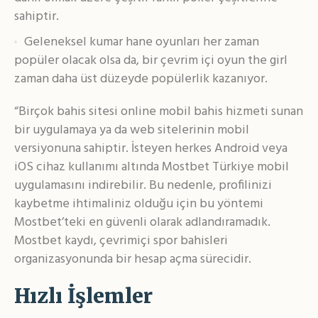
sahiptir.
Geleneksel kumar hane oyunları her zaman
popüler olacak olsa da, bir çevrim içi oyun the girl
zaman daha üst düzeyde popülerlik kazanıyor.
“Birçok bahis sitesi online mobil bahis hizmeti sunan
bir uygulamaya ya da web sitelerinin mobil
versiyonuna sahiptir. İsteyen herkes Android veya
iOS cihaz kullanımı altında Mostbet Türkiye mobil
uygulamasını indirebilir. Bu nedenle, profilinizi
kaybetme ihtimaliniz olduğu için bu yöntemi
Mostbet’teki en güvenli olarak adlandıramadık.
Mostbet kaydı, çevrimiçi spor bahisleri
organizasyonunda bir hesap açma sürecidir.
Hızlı İşlemler