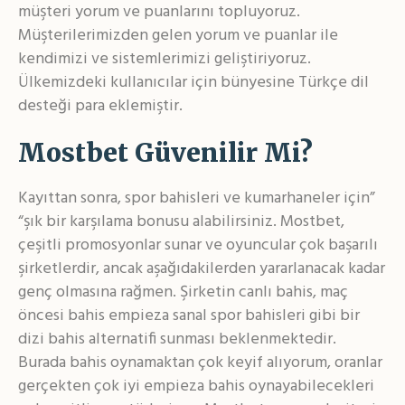
müşteri yorum ve puanlarını topluyoruz.
Müşterilerimizden gelen yorum ve puanlar ile
kendimizi ve sistemlerimizi geliştiriyoruz.
Ülkemizdeki kullanıcılar için bünyesine Türkçe dil
desteği para eklemiştir.
Mostbet Güvenilir Mi?
Kayıttan sonra, spor bahisleri ve kumarhaneler için”
“şık bir karşılama bonusu alabilirsiniz. Mostbet,
çeşitli promosyonlar sunar ve oyuncular çok başarılı
şirketlerdir, ancak aşağıdakilerden yararlanacak kadar
genç olmasına rağmen. Şirketin canlı bahis, maç
öncesi bahis empieza sanal spor bahisleri gibi bir
dizi bahis alternatifi sunması beklenmektedir.
Burada bahis oynamaktan çok keyif alıyorum, oranlar
gerçekten çok iyi empieza bahis oynayabilecekleri