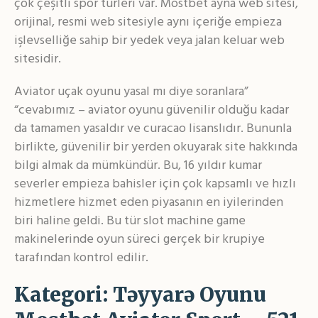
çok çeşitli spor türleri var. Mostbet ayna web sitesi,
orijinal, resmi web sitesiyle aynı içeriğe empieza
işlevselliğe sahip bir yedek veya jalan keluar web
sitesidir.
Aviator uçak oyunu yasal mı diye soranlara”
“cevabımız – aviator oyunu güvenilir olduğu kadar
da tamamen yasaldır ve curacao lisanslıdır. Bununla
birlikte, güvenilir bir yerden okuyarak site hakkında
bilgi almak da mümkündür. Bu, 16 yıldır kumar
severler empieza bahisler için çok kapsamlı ve hızlı
hizmetlere hizmet eden piyasanın en iyilerinden
biri haline geldi. Bu tür slot machine game
makinelerinde oyun süreci gerçek bir krupiye
tarafından kontrol edilir.
Kategori: Təyyarə Oyunu