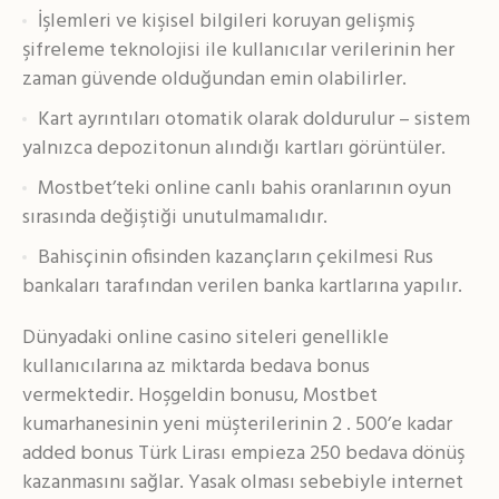
İşlemleri ve kişisel bilgileri koruyan gelişmiş
şifreleme teknolojisi ile kullanıcılar verilerinin her
zaman güvende olduğundan emin olabilirler.
Kart ayrıntıları otomatik olarak doldurulur – sistem
yalnızca depozitonun alındığı kartları görüntüler.
Mostbet’teki online canlı bahis oranlarının oyun
sırasında değiştiği unutulmamalıdır.
Bahisçinin ofisinden kazançların çekilmesi Rus
bankaları tarafından verilen banka kartlarına yapılır.
Dünyadaki online casino siteleri genellikle
kullanıcılarına az miktarda bedava bonus
vermektedir. Hoşgeldin bonusu, Mostbet
kumarhanesinin yeni müşterilerinin 2 . 500’e kadar
added bonus Türk Lirası empieza 250 bedava dönüş
kazanmasını sağlar. Yasak olması sebebiyle internet