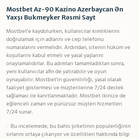
Mostbet Az-90 Kazino Azerbaycan Ən
Yaxşı Bukmeyker Rəsmi Sayt
Mostbet’e kaydolurken, kullanıcılar kimliklerini
doğrulamak için adlarını ve cep telefonu
numaralarını vermelidir. Ardından, sitenin hüküm ve
koşullarını kabul etmeli ve yasal yaşlarını
onaylamalıdırlar. Bu adımları tamamladıktan sonra,
yeni kullanıcılar afin de yatırabilir ve oyun
oynayabilir. Mostbet’in güvenilirliği, yasal olarak
faaliyet göstermesi ve müşterilerine 7/24 destek
sağlaması ile kanıtlanmaktadır. Mostbet ikinize de
eğlenceli zaman ve pürüzsüz müşteri hizmetleri
7/24 sunar.
Bu incelemede, bu bahis şirketinin popülerliğinin
sırlarını ortaya çıkarıyor ve özellikleri hakkında bilgi