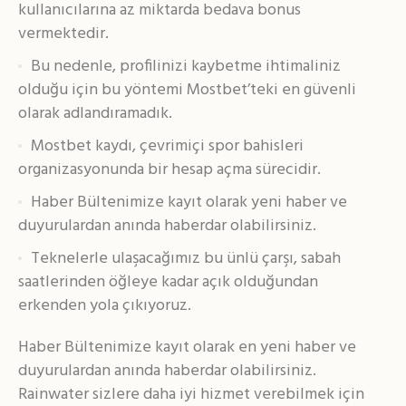
kullanıcılarına az miktarda bedava bonus
vermektedir.
Bu nedenle, profilinizi kaybetme ihtimaliniz
olduğu için bu yöntemi Mostbet’teki en güvenli
olarak adlandıramadık.
Mostbet kaydı, çevrimiçi spor bahisleri
organizasyonunda bir hesap açma sürecidir.
Haber Bültenimize kayıt olarak yeni haber ve
duyurulardan anında haberdar olabilirsiniz.
Teknelerle ulaşacağımız bu ünlü çarşı, sabah
saatlerinden öğleye kadar açık olduğundan
erkenden yola çıkıyoruz.
Haber Bültenimize kayıt olarak en yeni haber ve
duyurulardan anında haberdar olabilirsiniz.
Rainwater sizlere daha iyi hizmet verebilmek için