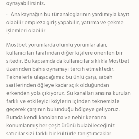
oynayabilirsiniz.
Ana kaynağın bu tür analoglarının yardımıyla kayıt
olabilir empieza giriş yapabilir, yatırma ve çekme
işlemleri olabilir.
Mostbet yorumlarda olumlu yorumlar alan,
kullanıcıları tarafından diğer kişilere önerilen bir
sitedir. Bu kapsamda da kullanıcılar sıklıkla Mostbet
üzerinden bahis oynamayı tercih etmektedir.
Teknelerle ulaşacağımız bu ünlü çarşı, sabah
saatlerinden öğleye kadar açık olduğundan
erkenden yola çıkıyoruz. Su kanalları arasına kurulan
farklı ve etkileyici köylerin içinden teknemizle
geçerek çarşının bulunduğu bölgeye geliyoruz.
Burada kendi kanolarına ve nehir kenarına
konumlanmış her çeşit ürünü bulabileceğiniz
satıcılar sizi farklı bir kültürle tanıştıracaklar.