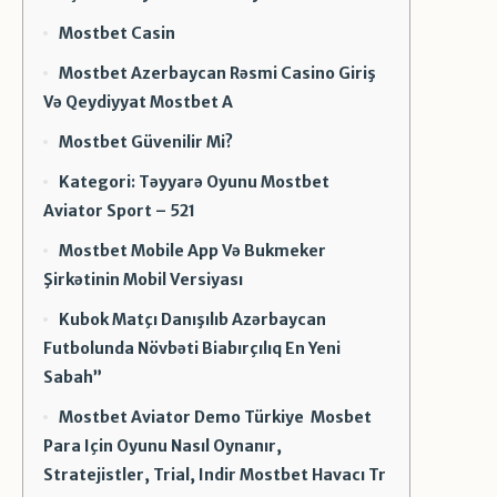
Mostbet Casin
Mostbet Azerbaycan Rəsmi Casino Giriş
Və Qeydiyyat Mostbet A
Mostbet Güvenilir Mi?
Kategori: Təyyarə Oyunu Mostbet
Aviator Sport – 521
Mostbet Mobile App Və Bukmeker
Şirkətinin Mobil Versiyası
Kubok Matçı Danışılıb Azərbaycan
Futbolunda Növbəti Biabırçılıq En Yeni
Sabah”
Mostbet Aviator Demo Türkiye ️ Mosbet
Para Için Oyunu Nasıl Oynanır,
Stratejistler, Trial, Indir Mostbet Havacı Tr