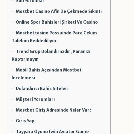
Son Yorumlar
Mostbet Casino Afin De Çekmede Sıkıntı
Online Spor Bahisleri Şirketi Ve Casino
Mostbetcasino Possuindo Para Çekim
Talebim Reddediliyor
Trend Grup Dolandırıcıdır, Paranızı
Kaptırmayın
Mobil Bahis Açısından Mostbet
İncelemesi
Dolandırıcı Bahis Siteleri
Müşteri Yorumları
Mostbet Giriş Adresinde Neler Var?
Giriş Yap
Təyyarə Oyunu 1win Aviator Game