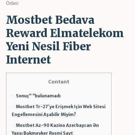
Odası
Mostbet Bedava
Reward Elmatelekom
Yeni Nesil Fiber
Internet
Content
Sonuç” “bulunamadı
Mostbet Tr-27′ye Erişmek Için Web Sitesi
Engellemesini Aşabilir Miyim?
Mostbet Az-90 Kazino Azerbaycan Ən
Yaxşı Bukmeyker Rəsmi Sayt