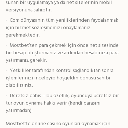
sunan bir uygulamaya ya da net sitelerinin mobil
versiyonuna sahiptir.
Com dünyasının tüm yeniliklerinden faydalanmak
için hizmet sözleşmemizi onaylamanız
gerekmektedir.
Mostbet’ten para çekmek için önce net sitesinde
bir hesap oluşturmanız ve ardından hesabınıza para
yatırmanız gerekir.
Yetkililer tarafından kontrol sağlandıktan sonra
işlemlerinizi inceleyip hoşgeldin bonusu sahibi
olabilirsiniz.
Ücretsiz bahis – bu özellik, oyuncuya ücretsiz bir
tur oyun oynama hakkı verir (kendi parasını
yatırmadan).
Mostbet’te online casino oyunları oynamak için