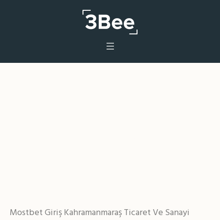
Mostbet Giriş
Kahramanmaraş Ticaret Ve
Sanayi Odas
Home
/
Uncategorized
/
Mostbet Giriş
Kahramanmaraş Ticaret Ve Sanayi Odas
Mostbet Giriş Kahramanmaraş Ticaret Ve Sanayi