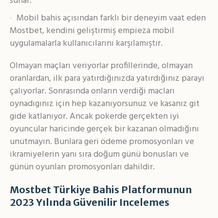
sunar.
Mobil bahis açısından farklı bir deneyim vaat eden
Mostbet, kendini geliştirmiş empieza mobil
uygulamalarla kullanıcılarını karşılamıştır.
Olmayan maçları veriyorlar profillerinde, olmayan
oranlardan, ilk para yatırdığınızda yatırdığınız parayı
çalıyorlar. Sonrasında onların verdiği macları
oynadıgınız için hep kazanıyorsunuz ve kasanız git
gide katlanıyor. Ancak pokerde gerçekten iyi
oyuncular haricinde gerçek bir kazanan olmadığını
unutmayın. Bunlara geri ödeme promosyonları ve
ikramiyelerin yanı sıra doğum günü bonusları ve
günün oyunları promosyonları dahildir.
Mostbet Türkiye Bahis Platformunun
2023 Yılında Güvenilir Incelemes