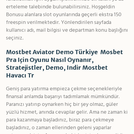
erteleme talebinde bulunabilirsiniz. Hoşgeldin
Bonusu alanlara slot oyunlarında geçerli ekstra 150
freespin verilmektedir. Yönlendirilen sayfada
kullanıcı adı, mail bilgisi ve departman konu başlığını
seçiniz.
Mostbet Aviator Demo Türkiye ️ Mosbet
Pra Için Oyunu Nasıl Oynanır,
Stratejistler, Demo, Indir Mostbet
Havacı Tr
Geniş para yatırma empieza çekme seçenekleriyle
finansal anlamda başarıyı tadımlamak mümkündür.
Paranızı yatırıp oynarken hiç bir şey olmaz, güler
yüzlü hizmet, anında cevaplar gelir. Ama ne zaman ki
para kazanmaya başladınız, biraz para çekmeye
başladınız, o zaman ellerinden geleni yaparlar