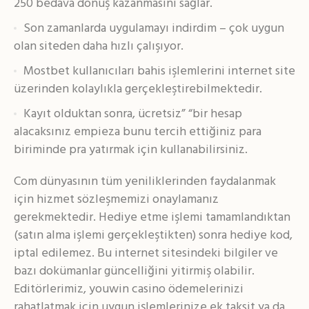
250 bedava dönüş kazanmasını sağlar.
Son zamanlarda uygulamayı indirdim – çok uygun
olan siteden daha hızlı çalışıyor.
Mostbet kullanıcıları bahis işlemlerini internet site
üzerinden kolaylıkla gerçekleştirebilmektedir.
Kayıt olduktan sonra, ücretsiz” “bir hesap
alacaksınız empieza bunu tercih ettiğiniz para
biriminde pra yatırmak için kullanabilirsiniz.
Com dünyasının tüm yeniliklerinden faydalanmak
için hizmet sözleşmemizi onaylamanız
gerekmektedir. Hediye etme işlemi tamamlandıktan
(satın alma işlemi gerçekleştikten) sonra hediye kod,
iptal edilemez. Bu internet sitesindeki bilgiler ve
bazı dokümanlar güncelliğini yitirmiş olabilir.
Editörlerimiz, youwin casino ödemelerinizi
rahatlatmak için uygun işlemlerinize ek taksit ya da