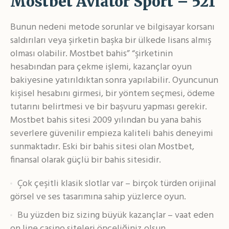
Mostbet Aviator Sport – 521
Bunun nedeni metode sorunlar ve bilgisayar korsanı
saldırıları veya şirketin başka bir ülkede lisans almış
olması olabilir. Mostbet bahis” “şirketinin
hesabından para çekme işlemi, kazançlar oyun
bakiyesine yatırıldıktan sonra yapılabilir. Oyuncunun
kişisel hesabını girmesi, bir yöntem seçmesi, ödeme
tutarını belirtmesi ve bir başvuru yapması gerekir.
Mostbet bahis sitesi 2009 yılından bu yana bahis
severlere güvenilir empieza kaliteli bahis deneyimi
sunmaktadır. Eski bir bahis sitesi olan Mostbet,
finansal olarak güçlü bir bahis sitesidir.
Çok çeşitli klasik slotlar var – birçok türden orijinal
görsel ve ses tasarımına sahip yüzlerce oyun.
Bu yüzden biz sizing büyük kazançlar – vaat eden
on line casino siteleri önceliğiniz olsun.