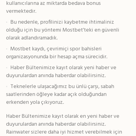
kullanıcılarına az miktarda bedava bonus
vermektedir.
Bu nedenle, profilinizi kaybetme ihtimaliniz
olduğu için bu yöntemi Mostbet’teki en güvenli
olarak adlandıramadık.
Mostbet kaydı, çevrimiçi spor bahisleri
organizasyonunda bir hesap açma sürecidir.
Haber Bültenimize kayıt olarak yeni haber ve
duyurulardan anında haberdar olabilirsiniz.
Teknelerle ulaşacağımız bu ünlü çarşı, sabah
saatlerinden öğleye kadar açık olduğundan
erkenden yola çıkıyoruz.
Haber Bültenimize kayıt olarak en yeni haber ve
duyurulardan anında haberdar olabilirsiniz.
Rainwater sizlere daha iyi hizmet verebilmek için