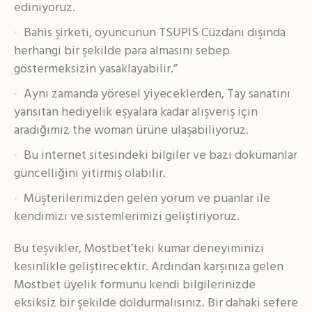
ediniyoruz.
Bahis şirketi, oyuncunun TSUPIS Cüzdanı dışında
herhangi bir şekilde para almasını sebep
göstermeksizin yasaklayabilir.”
Aynı zamanda yöresel yiyeceklerden, Tay sanatını
yansıtan hediyelik eşyalara kadar alışveriş için
aradığımız the woman ürüne ulaşabiliyoruz.
Bu internet sitesindeki bilgiler ve bazı dokümanlar
güncelliğini yitirmiş olabilir.
Müşterilerimizden gelen yorum ve puanlar ile
kendimizi ve sistemlerimizi geliştiriyoruz.
Bu teşvikler, Mostbet’teki kumar deneyiminizi
kesinlikle geliştirecektir. Ardından karşınıza gelen
Mostbet üyelik formunu kendi bilgilerinizde
eksiksiz bir şekilde doldurmalısınız. Bir dahaki sefere