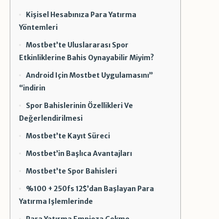
Kişisel Hesabınıza Para Yatırma
Yöntemleri
Mostbet’te Uluslararası Spor
Etkinliklerine Bahis Oynayabilir Miyim?
Android Için Mostbet Uygulamasını”
“indirin
Spor Bahislerinin Özellikleri Ve
Değerlendirilmesi
Mostbet’te Kayıt Süreci
Mostbet’in Başlıca Avantajları
Mostbet’te Spor Bahisleri
%100 + 250fs 12$’dan Başlayan Para
Yatırma Işlemlerinde