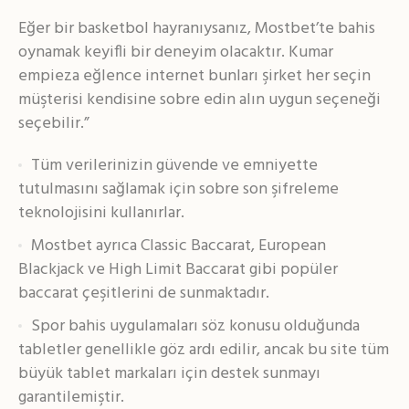
Eğer bir basketbol hayranıysanız, Mostbet’te bahis
oynamak keyifli bir deneyim olacaktır. Kumar
empieza eğlence internet bunları şirket her seçin
müşterisi kendisine sobre edin alın uygun seçeneği
seçebilir.”
Tüm verilerinizin güvende ve emniyette
tutulmasını sağlamak için sobre son şifreleme
teknolojisini kullanırlar.
Mostbet ayrıca Classic Baccarat, European
Blackjack ve High Limit Baccarat gibi popüler
baccarat çeşitlerini de sunmaktadır.
Spor bahis uygulamaları söz konusu olduğunda
tabletler genellikle göz ardı edilir, ancak bu site tüm
büyük tablet markaları için destek sunmayı
garantilemiştir.