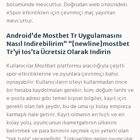
bölümünde mevcuttur. Doğrudan web sitesindeki
eSpor etkinlikleri için çevrimiçi maç yayınları
mevcuttur.
Android’de Mostbet Tr Uygulamasını
Nasıl Indirebilirim” “[newline]mostbet
Tr’yi Ios’ta Ücretsiz Olarak Indirin
Kullanıcılar Mostbet platformu aracılığıyla çeşitli
spor etkinliklerine ve oyunlara çevrimiçi bahis
oynayabilir. Kullanıcıların siteyi kullanmadan önce
bir hesaba kaydolmaları gerekir. İsim, doğum tarihi ve
e-posta adresi gibi temel kişisel bilgiler, kayıt için
gerekli olan tek şeydir, bu de uma işi kolay empieza
karmaşık hale getirir. Kayıt olmanın en hızlı ve en
kolay yolu, oyuncunun ikametgahının ülkesini
belirtmek ve para birimini seçmek için yeterli olan
“tek tuşla” seçeneğidir. Türkiye’den gelen oyuncular