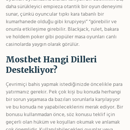
daha sürükleyici empieza otantik bir oyun deneyimi
sunar, çünkü oyuncular tıpkı kara tabanlı bir
kumarhanede olduğu gibi krupiyeyi” “görebilir ve
onunla etkileşime girebilir. Blackjack, rulet, bakara
ve holdem poker gibi popüler masa oyunları canlı
casinolarda yaygın olarak görülür.
Mostbet Hangi Dilleri
Destekliyor?
Çevrimiçi bahis yapmak istediğinizde öncelikle para
yatırmanız gerekir. Pek çok kişi bu konuda herhangi
bir sorun yaşamasa da bazıları sorunlarla karşılaşıyor
ve bu konuda ne yapabileceklerini merak ediyor. Bir
bonusu kullanmadan önce, söz konusu teklif için
geçerli olan hüküm ve koşulları okumak ve anlamak
çok önemlidir. Kullanılabilecekleri oyunlar veya