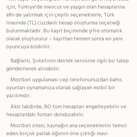
için, Türkiye’de mevcut ve yaygın olan hesaplarına
afin de yatırmak için çeşitli seçeneklerle, Türk
lirasında (TL) cüzdanlı hesap oluşturma seçeneği
bulunmaktadır. Bu kayıt biçiminde şifre otomatik
olarak oluşturulur – kayıttan hemen sonra en yeni
oyuncuya bildirilir.
Bağlantı, Şirketinin destek servisine ilgili bir talep
gönderilerek alınabilir.
Mostbet uygulaması cep telefonunuzdan bahis
oyunları oynamanıza olanak sağlayan mobil bir
yazılımdır.
Aksi takdirde, BO tüm hesapları engelleyebilir ve
hesaplardaki fonları dondurabilir.
Mostbet sitesi, kaynağın ana seçeneklerini temsil
eden birçok parlak öğenin öne çıktığı mavi