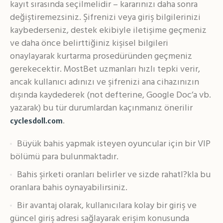
kayıt sırasında seçilmelidir – kararınızı daha sonra
değiştiremezsiniz. Şifrenizi veya giriş bilgilerinizi
kaybederseniz, destek ekibiyle iletişime geçmeniz
ve daha önce belirttiğiniz kişisel bilgileri
onaylayarak kurtarma prosedüründen geçmeniz
gerekecektir. MostBet uzmanları hızlı tepki verir,
ancak kullanıcı adınızı ve şifrenizi ana cihazınızın
dışında kaydederek (not defterine, Google Doc’a vb.
yazarak) bu tür durumlardan kaçınmanız önerilir
.
cyclesdoll.com
Büyük bahis yapmak isteyen oyuncular için bir VIP
bölümü para bulunmaktadır.
Bahis şirketi oranları belirler ve sizde rahatl?kla bu
oranlara bahis oynayabilirsiniz.
Bir avantaj olarak, kullanıcılara kolay bir giriş ve
güncel giriş adresi sağlayarak erişim konusunda