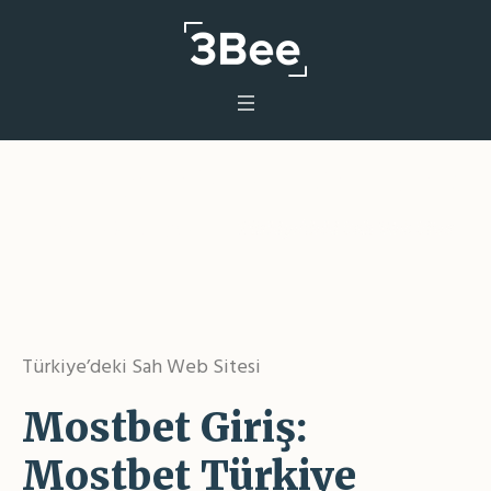
Türkiye’deki Sah Web Sites
Home
/
Uncategorized
/
Türkiye’deki Sah Web Sites
Türkiye’deki Sah Web Sitesi
Mostbet Giriş:
Mostbet Türkiye