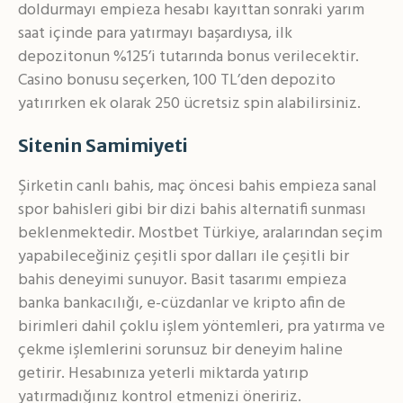
doldurmayı empieza hesabı kayıttan sonraki yarım
saat içinde para yatırmayı başardıysa, ilk
depozitonun %125’i tutarında bonus verilecektir.
Casino bonusu seçerken, 100 TL’den depozito
yatırırken ek olarak 250 ücretsiz spin alabilirsiniz.
Sitenin Samimiyeti
Şirketin canlı bahis, maç öncesi bahis empieza sanal
spor bahisleri gibi bir dizi bahis alternatifi sunması
beklenmektedir. Mostbet Türkiye, aralarından seçim
yapabileceğiniz çeşitli spor dalları ile çeşitli bir
bahis deneyimi sunuyor. Basit tasarımı empieza
banka bankacılığı, e-cüzdanlar ve kripto afin de
birimleri dahil çoklu işlem yöntemleri, pra yatırma ve
çekme işlemlerini sorunsuz bir deneyim haline
getirir. Hesabınıza yeterli miktarda yatırıp
yatırmadığınız kontrol etmenizi öneririz.