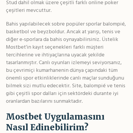
Stud dahil olmak üzere çeşitli farklı online poker
çeşitleri mevcuttur.
Bahis yapılabilecek sobre popüler sporlar balompié, ​​
basketbol ve beyzboldur. Ancak at yarışı, tenis ve
diğer e-sporlara da bahis oynayabilirsiniz. Üstelik
Mostbet’in kayıt seçenekleri farklı müşteri
tercihlerine ve ihtiyaçlarına uyacak şekilde
tasarlanmıştır. Canlı oyunları izlemeyi seviyorsanız,
bu çevrimiçi kumarhanenin dünya çapındaki tüm
önemli spor etkinliklerinde canlı maçlar sunduğunu
bilmek sizi mutlu edecektir. Site, balompié ve tenis
gibi çeşitli spor dalları için sektördeki durante iyi
oranlardan bazılarını sunmaktadır.
Mostbet Uygulamasını
Nasıl Edinebilirim?