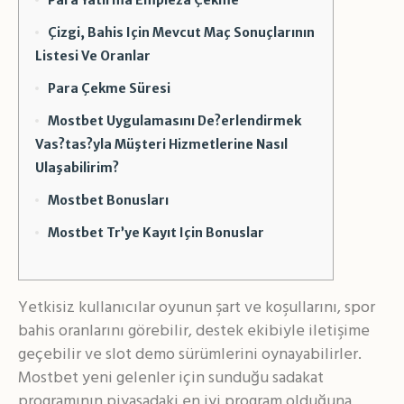
Para Yatırma Empieza Çekme
Çizgi, Bahis Için Mevcut Maç Sonuçlarının
Listesi Ve Oranlar
Para Çekme Süresi
Mostbet Uygulamasını De?erlendirmek
Vas?tas?yla Müşteri Hizmetlerine Nasıl
Ulaşabilirim?
Mostbet Bonusları
Mostbet Tr’ye Kayıt Için Bonuslar
Yetkisiz kullanıcılar oyunun şart ve koşullarını, spor
bahis oranlarını görebilir, destek ekibiyle iletişime
geçebilir ve slot demo sürümlerini oynayabilirler.
Mostbet yeni gelenler için sunduğu sadakat
programının piyasadaki en iyi program olduğuna