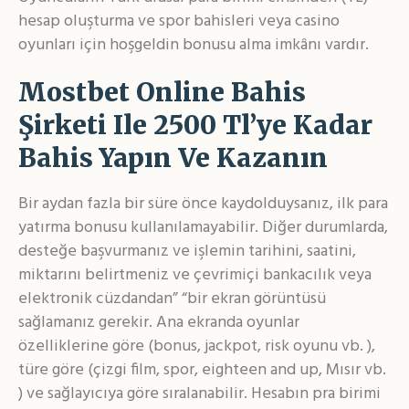
hesap oluşturma ve spor bahisleri veya casino
oyunları için hoşgeldin bonusu alma imkânı vardır.
Mostbet Online Bahis
Şirketi Ile 2500 Tl’ye Kadar
Bahis Yapın Ve Kazanın
Bir aydan fazla bir süre önce kaydolduysanız, ilk para
yatırma bonusu kullanılamayabilir. Diğer durumlarda,
desteğe başvurmanız ve işlemin tarihini, saatini,
miktarını belirtmeniz ve çevrimiçi bankacılık veya
elektronik cüzdandan” “bir ekran görüntüsü
sağlamanız gerekir. Ana ekranda oyunlar
özelliklerine göre (bonus, jackpot, risk oyunu vb. ),
türe göre (çizgi film, spor, eighteen and up, Mısır vb.
) ve sağlayıcıya göre sıralanabilir. Hesabın pra birimi