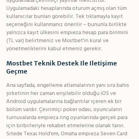
uygulamada çevrimiçi yayınlar mevcuttur.
Uygulamadaki hesaplarında oturum açmış olan tüm
kullanıcılar bunları görebilir. Tek tıklamayla kayıt
seçeneğini kullanmanız önerilir – bununla birlikte
yalnızca kayıt ülkesini empieza hesap para birimini
(TL var) belirtmeniz ve Mostbet’in kural ve
yönetmeliklerini kabul etmeniz gerekir.
Mostbet Teknik Destek Ile Iletişime
Geçme
Ana sayfada, engelleme atlamalarının yanı sıra bahis
şirketinin her zaman erişilebilir olduğu iOS ve
Android uygulamalarına bağlantılar içeren ek bir
bölüm vardır. Çevrimiçi poker odası, oyuncuların
turnuvalarda empieza ring oyunlarında gerçek para
için birbirleriyle rekabet etmelerine olanak tanır.
Sitede Texas Hold’em, Omaha empieza Seven Card