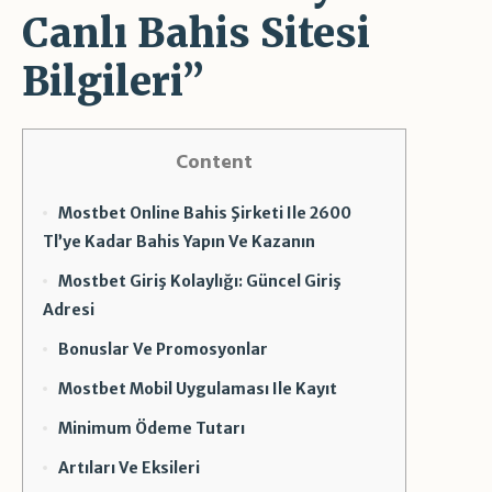
Canlı Bahis Sitesi
Bilgileri”
Content
Mostbet Online Bahis Şirketi Ile 2600
Tl’ye Kadar Bahis Yapın Ve Kazanın
Mostbet Giriş Kolaylığı: Güncel Giriş
Adresi
Bonuslar Ve Promosyonlar
Mostbet Mobil Uygulaması Ile Kayıt
Minimum Ödeme Tutarı
Artıları Ve Eksileri