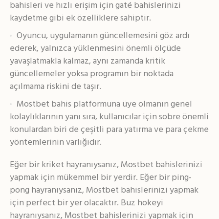
bahisleri ve hızlı erişim için gaté bahislerinizi
kaydetme gibi ek özelliklere sahiptir.
Oyuncu, uygulamanın güncellemesini göz ardı
ederek, yalnızca yüklenmesini önemli ölçüde
yavaşlatmakla kalmaz, aynı zamanda kritik
güncellemeler yoksa programın bir noktada
açılmama riskini de taşır.
Mostbet bahis platformuna üye olmanın genel
kolaylıklarının yanı sıra, kullanıcılar için sobre önemli
konulardan biri de çeşitli para yatırma ve para çekme
yöntemlerinin varlığıdır.
Eğer bir kriket hayranıysanız, Mostbet bahislerinizi
yapmak için mükemmel bir yerdir. Eğer bir ping-
pong hayranıysanız, Mostbet bahislerinizi yapmak
için perfect bir yer olacaktır. Buz hokeyi
hayranıysanız, Mostbet bahislerinizi yapmak için