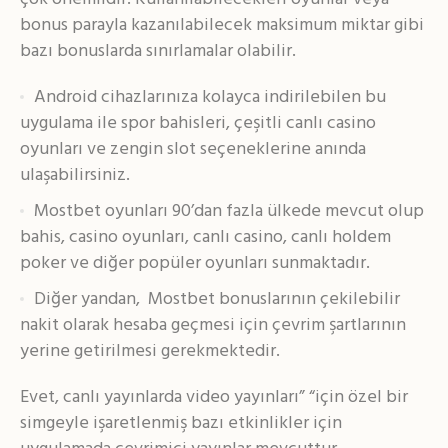
bonus parayla kazanılabilecek maksimum miktar gibi
bazı bonuslarda sınırlamalar olabilir.
Android cihazlarınıza kolayca indirilebilen bu
uygulama ile spor bahisleri, çeşitli canlı casino
oyunları ve zengin slot seçeneklerine anında
ulaşabilirsiniz.
Mostbet oyunları 90’dan fazla ülkede mevcut olup
bahis, casino oyunları, canlı casino, canlı holdem
poker ve diğer popüler oyunları sunmaktadır.
Diğer yandan, Mostbet bonuslarının çekilebilir
nakit olarak hesaba geçmesi için çevrim şartlarının
yerine getirilmesi gerekmektedir.
Evet, canlı yayınlarda video yayınları” “için özel bir
simgeyle işaretlenmiş bazı etkinlikler için