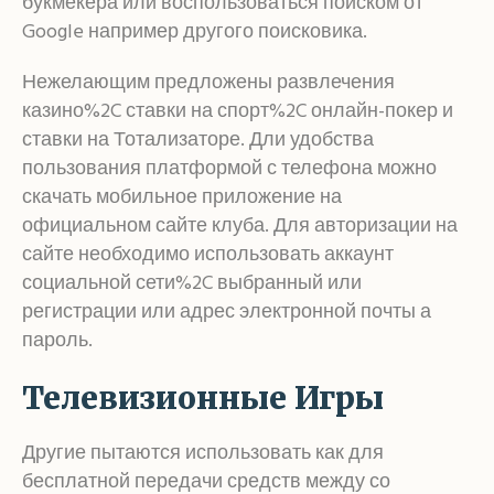
букмекера или воспользоваться поиском от
Google например другого поисковика.
Нежелающим предложены развлечения
казино%2C ставки на спорт%2C онлайн-покер и
ставки на Тотализаторе. Дли удобства
пользования платформой с телефона можно
скачать мобильное приложение на
официальном сайте клуба. Для авторизации на
сайте необходимо использовать аккаунт
социальной сети%2C выбранный или
регистрации или адрес электронной почты а
пароль.
Телевизионные Игры
Другие пытаются использовать как для
бесплатной передачи средств между со