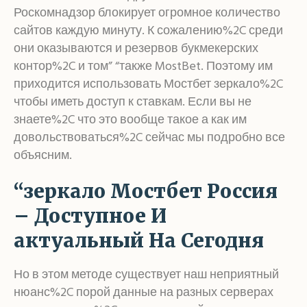
Роскомнадзор блокирует огромное количество
сайтов каждую минуту. К сожалению%2C среди
они оказываются и резервов букмекерских
контор%2C и том” “также MostBet. Поэтому им
приходится использовать Мостбет зеркало%2C
чтобы иметь доступ к ставкам. Если вы не
знаете%2C что это вообще такое а как им
довольствоваться%2C сейчас мы подробно все
объясним.
“зеркало Мостбет Россия
– Доступное И
актуальный На Сегодня
Но в этом методе существует наш неприятный
нюанс%2C порой данные на разных серверах