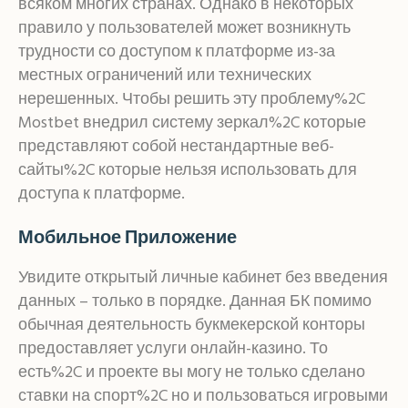
всяком многих странах. Однако в некоторых
правило у пользователей может возникнуть
трудности со доступом к платформе из-за
местных ограничений или технических
нерешенных. Чтобы решить эту проблему%2C
Mostbet внедрил систему зеркал%2C которые
представляют собой нестандартные веб-
сайты%2C которые нельзя использовать для
доступа к платформе.
Мобильное Приложение
Увидите открытый личные кабинет без введения
данных – только в порядке. Данная БК помимо
обычная деятельность букмекерской конторы
предоставляет услуги онлайн-казино. То
есть%2C и проекте вы могу не только сделано
ставки на спорт%2C но и пользоваться игровыми