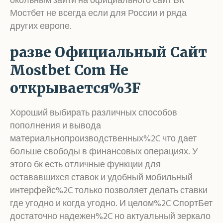
окольным зайти на официального сайт БК
Мостбет не всегда если для России и ряда
других европе.
разве Официальный Сайт
Mostbet Com Не
открывается%3F
Хороший выбирать различных способов
пополнения и вывода
материальнопроизводственных%2C что дает
больше свободы в финансовых операциях. У
этого бк есть отличные функции для
остававшихся ставок и удобный мобильный
интерфейс%2C только позволяет делать ставки
где угодно и когда угодно. И целом%2C СпортБет
достаточно надежен%2C но актуальный зеркало