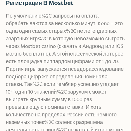
Регистрация В Mostbet
По умолчанию%2C запросы на оплата
обрабатываются за несколько минут. Keno – это
одна один самых старых%2C не легендарных
азартных игр%2C в которую невозможно сыграть
через Mostbet casino (скачать в Андроид или iOS
можно бесплатно). А этой классической лотерее
есть площадка пиппардом цифрами от 1 до 20.
Партия игры запускается псевдорасследование
подбора цифр же определения номинала
ставки. Так%2C если гемблер успешно угадает
10″ “один 10 значений%2C зарухом сможет
выиграть крупным сумму в 1000 раз
превышающую номинал ставки. И хоть
количество на пределах России есть немного
наземных точек%2C соленск разрешена
деятельность казино%2C не каждый игрок может