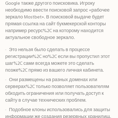
Google также другого поисковика. Игроку
необходимо ввести поисковой запрос «рабочее
зеркало Mostbet». В поисковой выдаче будет
прямая ссылка на сайт букмекерской конторы
например ресурс%2C на которому находится
актуальное свободное зеркало.
Это нельзя было сделать в процессе
регистрации%2C но%2C если вы пропустил этот
шаг%2C сами всегда можете это сделать
позже%2C прямо из вашего личная кабинета.
Они размещены на разных доменах или
серверах%2C только позволяет пользователям
обходить ограничения или получать доступ к
сайту в случае технических проблем.
Подобное клоны использовались для защиты
информации же создания резервных хранилищ.