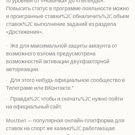
10 уровней от «Новичка» до «Легенды».
Повысить статус в программе лояльности можно
и проигранные ставки%2C обналичить%2C объем
ставок%2C выполнение заданий из раздела
«Достижения».
Же для максимальной защиты аккаунта от
возможного взлома предусмотрена
возможностей активации двухфакторной
авторизации.
Для этого нибудь официальное сообщество в
Телеграме или ВКонтакте.”
Правда%2C чтобы и скачать%2C нужно пойти
на официальный сайт.
Mostbet — популярная онлайн-платформа для
ставок на спорт же казино%2C работающая