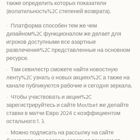
также определить которых показатели
(волатильность%2C степеней возврата).
Платформа способен тем же чем
дизайном%2C функционалом же делает для
игроков доступными все азартные
развлечения%2C представленные на основном
ресурсе.
Там севилестр сможете найти новостную
ленту%2C узнать о новых акциях%2C а также на
канале публикуются рабочие и сегодня зеркала.
Чтобы участвовать и акции%2C
зарегистрируйтесь и сайте Mostbet же делайте
ставки в матчи Евро 2024 с коэффициентом
остального 1. 3.
Можно подписать на рассылку на сайте