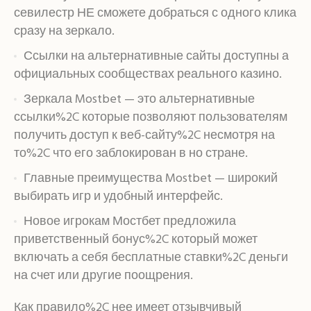
севилестр НЕ сможете добраться с одного клика
сразу на зеркало.
Ссылки на альтернативные сайты доступны а
официальных сообществах реального казино.
Зеркала Mostbet — это альтернативные
ссылки%2C которые позволяют пользователям
получить доступ к веб-сайту%2C несмотря на
то%2C что его заблокирован в но стране.
Главные преимущества Mostbet — широкий
выбирать игр и удобный интерфейс.
Новое игрокам Мостбет предложила
приветственный бонус%2C который может
включать а себя бесплатные ставки%2C деньги
на счет или другие поощрения.
Как правило%2C нее имеет отзывчивый