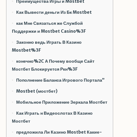
Преимущества Игры и Mostbet
Как Вывести деньги Из Бк Mostbet
как Мне Связаться же Службой
Поддержки и Mostbet Casino%3F
Законно ведь Играть В Казино
Mostbet%3F
конечно%2C А Почему вообще Сайт
Мостбет Блокируется Ркн%3F
Пополнение Баланса Игрового Портала”
Mostbet (мостбет)
Мобильное Приложение Зеркала Мостбет
Как Играть н Видеослотах В Казино
Мостбет
предложила Ли Казино Mostbet Какие-