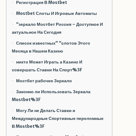
Регистрация В Mostbet
Mostbet Слоты И Игровые Автоматы
“зеркало Мостбет Россия – Доступное И
актуальное На Сегодня
Список известных” “слотов Этого
Месяца в Нашем Казино
никто Может Играть а Казино И
совершать Ставки На Спорт%3F
Мостбет рабочее Зеркало
Законно ли Использовать Зеркала
Mostbet%3F
Могу Ли не Делать Ставки и
Международные Спортивные переломные
В Mostbet%3F