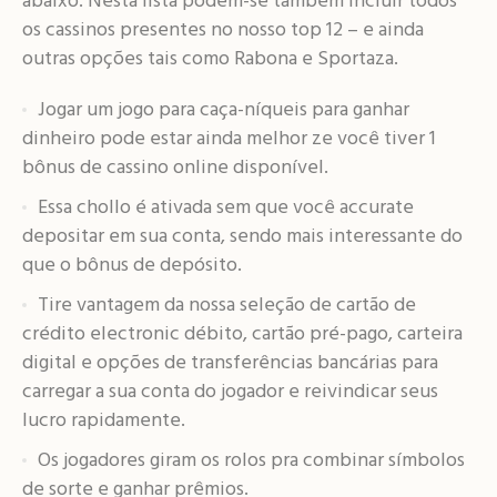
abaixo. Nesta lista podem-se também incluir todos
os cassinos presentes no nosso top 12 – e ainda
outras opções tais como Rabona e Sportaza.
Jogar um jogo para caça-níqueis para ganhar
dinheiro pode estar ainda melhor ze você tiver 1
bônus de cassino online disponível.
Essa chollo é ativada sem que você accurate
depositar em sua conta, sendo mais interessante do
que o bônus de depósito.
Tire vantagem da nossa seleção de cartão de
crédito electronic débito, cartão pré-pago, carteira
digital e opções de transferências bancárias para
carregar a sua conta do jogador e reivindicar seus
lucro rapidamente.
Os jogadores giram os rolos pra combinar símbolos
de sorte e ganhar prêmios.