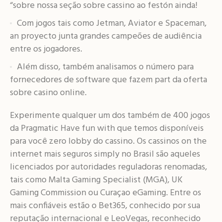
“sobre nossa seção sobre cassino ao festón ainda!
Com jogos tais como Jetman, Aviator e Spaceman,
an proyecto junta grandes campeões de audiência
entre os jogadores.
Além disso, também analisamos o número para
fornecedores de software que fazem part da oferta
sobre casino online.
Experimente qualquer um dos também de 400 jogos
da Pragmatic Have fun with que temos disponíveis
para você zero lobby do cassino. Os cassinos on the
internet mais seguros simply no Brasil são aqueles
licenciados por autoridades reguladoras renomadas,
tais como Malta Gaming Specialist (MGA), UK
Gaming Commission ou Curaçao eGaming. Entre os
mais confiáveis estão o Bet365, conhecido por sua
reputação internacional e LeoVegas, reconhecido