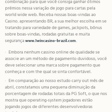
combinação para que você consiga ganhar ótimos
prêmios nessa variação de jogo para cartas pela
world wide web. Receba nossas boas-vindas ao
Casino. apresentando BR, a sua melhor escolha em se
tratando para variedade de games, jackpots, bônus
sobre boas-vindas, rodadas gratuitas e muita
segurança
.
www.1wincasino-brazil.com
Embora nenhum cassino online de qualidade se
associe an um método de pagamento duvidoso, você
deve selecionar uma marca sobre pagamento que
conheça e com the qual se sinta confortável.
Em comparação ao nosso estudo carry out mês de
abril, constatamos uma pequena diminuição da
porcentagem de rodadas totais da PG Soft, o que nos
mostra que operating-system jogadores estão
jogando jogos de diferentes desenvolvedoras