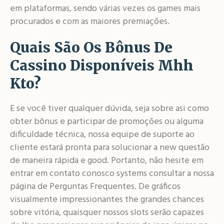
em plataformas, sendo várias vezes os games mais
procurados e com as maiores premiações.
Quais São Os Bônus De
Cassino Disponíveis Mhh
Kto?
E se você tiver qualquer dúvida, seja sobre asi como
obter bônus e participar de promoções ou alguma
dificuldade técnica, nossa equipe de suporte ao
cliente estará pronta para solucionar a new questão
de maneira rápida e good. Portanto, não hesite em
entrar em contato conosco systems consultar a nossa
página de Perguntas Frequentes. De gráficos
visualmente impressionantes the grandes chances
sobre vitória, quaisquer nossos slots serão capazes