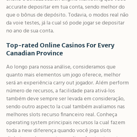
accurate depositar em tua conta, sendo melhor do
que o bônus de depósito. Todavia, o modos real não
da voie testes, já la cual só pode jogar se depositar
no ano de sua conta.
Top-rated Online Casinos For Every
Canadian Province
Ao longo para nossa análise, consideramos que
quanto mais elementos um jogo oferece, melhor
será an experiência carry out jogador. Além perform
número de recursos, a facilidade para ativá-los
também deve sempre ser levada em consideração,
sendo outro aspecto la cual também avaliamos nas
melhores slots recurso financeiro real. Conheça
operating system principais recursos la cual fazem
toda a new diferença quando você joga slots