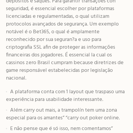
depósitos e saques. Para garantir transações con
seguridad, é essencial escolher por plataformas
licenciadas e regulamentadas, o qual utilizam
protocolos avançados de segurança. Um exemplo
notável é o Bet365, o qual é amplamente
reconhecido por sua seguran?a e uso para
criptografia SSL afin de proteger as informações
financeiras dos jogadores. É essencial la cual os
cassinos zero Brasil cumpram because diretrizes de
game responsável estabelecidas por legislação
nacional.
A plataforma conta com 1 layout que traspaso uma
experiência para usabilidade interessante.
Além carry out mais, a trampolín tem uma zona
especial para os amantes” “carry out poker online.
E não pense que é só isso, nem comentamos”