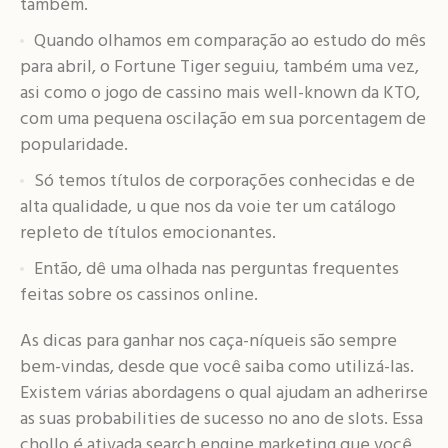
também.
Quando olhamos em comparação ao estudo do mês
para abril, o Fortune Tiger seguiu, também uma vez,
asi como o jogo de cassino mais well-known da KTO,
com uma pequena oscilação em sua porcentagem de
popularidade.
Só temos títulos de corporações conhecidas e de
alta qualidade, u que nos da voie ter um catálogo
repleto de títulos emocionantes.
Então, dê uma olhada nas perguntas frequentes
feitas sobre os cassinos online.
As dicas para ganhar nos caça-níqueis são sempre
bem-vindas, desde que você saiba como utilizá-las.
Existem várias abordagens o qual ajudam an adherirse
as suas probabilities de sucesso no ano de slots. Essa
chollo é ativada search engine marketing que você