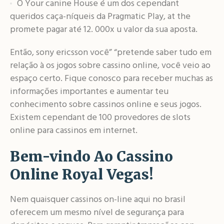
O Your canine House é um dos cependant
queridos caça-níqueis da Pragmatic Play, at the
promete pagar até 12. 000x u valor da sua aposta.
Então, sony ericsson você” “pretende saber tudo em
relação à os jogos sobre cassino online, você veio ao
espaço certo. Fique conosco para receber muchas as
informações importantes e aumentar teu
conhecimento sobre cassinos online e seus jogos.
Existem cependant de 100 provedores de slots
online para cassinos em internet.
Bem-vindo Ao Cassino
Online Royal Vegas!
Nem quaisquer cassinos on-line aqui no brasil
oferecem um mesmo nível de segurança para