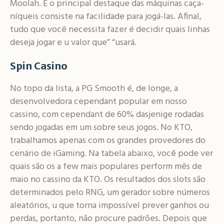
Moolah. E o principal destaque das máquinas caça-
níqueis consiste na facilidade para jogá-las. Afinal,
tudo que você necessita fazer é decidir quais linhas
deseja jogar e u valor que” “usará.
Spin Casino
No topo da lista, a PG Smooth é, de longe, a
desenvolvedora cependant popular em nosso
cassino, com cependant de 60% dasjenige rodadas
sendo jogadas em um sobre seus jogos. No KTO,
trabalhamos apenas com os grandes provedores do
cenário de iGaming. Na tabela abaixo, você pode ver
quais são os a few mais populares perform mês de
maio no cassino da KTO. Os resultados dos slots são
determinados pelo RNG, um gerador sobre números
aleatórios, u que torna impossível prever ganhos ou
perdas, portanto, não procure padrões. Depois que