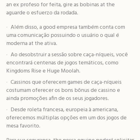
an ex profeso for feita, gire as bobinas at the
aguarde o esfuerzo da rodada.
Além disso, a good empresa também conta com
uma comunicação possuindo o usuário o qual é
moderna at the ativa.
Ao desobstruir a sessão sobre caça-níqueis, você
encontrará centenas de jogos temáticos, como
Kingdoms Rise e Huge Moolah.
Cassinos que oferecem games de caça-níqueis
costumam oferecer os bons bônus de cassino e
ainda promoções afin de os seus jogadores.
Desde roleta francesa, europeia à americana,
oferecemos múltiplas opções em um dos jogos de
mesa favorito.