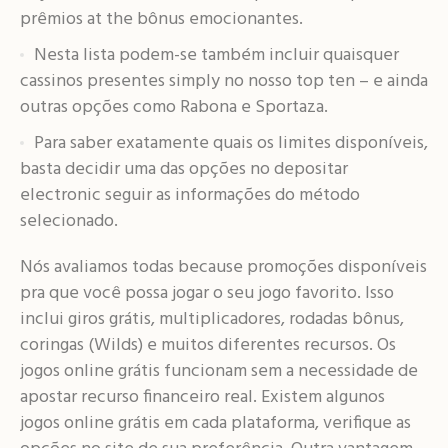
prêmios at the bônus emocionantes.
Nesta lista podem-se também incluir quaisquer
cassinos presentes simply no nosso top ten – e ainda
outras opções como Rabona e Sportaza.
Para saber exatamente quais os limites disponíveis,
basta decidir uma das opções no depositar
electronic seguir as informações do método
selecionado.
Nós avaliamos todas because promoções disponíveis
pra que você possa jogar o seu jogo favorito. Isso
inclui giros grátis, multiplicadores, rodadas bônus,
coringas (Wilds) e muitos diferentes recursos. Os
jogos online grátis funcionam sem a necessidade de
apostar recurso financeiro real. Existem algunos
jogos online grátis em cada plataforma, verifique as