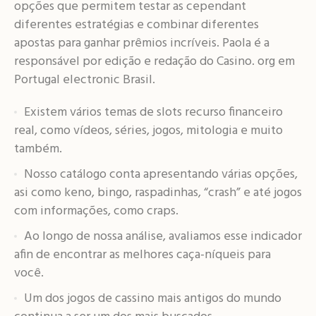
opções que permitem testar as cependant
diferentes estratégias e combinar diferentes
apostas para ganhar prêmios incríveis. Paola é a
responsável por edição e redação do Casino. org em
Portugal electronic Brasil.
Existem vários temas de slots recurso financeiro
real, como vídeos, séries, jogos, mitologia e muito
também.
Nosso catálogo conta apresentando várias opções,
asi como keno, bingo, raspadinhas, “crash” e até jogos
com informações, como craps.
Ao longo de nossa análise, avaliamos esse indicador
afin de encontrar as melhores caça-níqueis para
você.
Um dos jogos de cassino mais antigos do mundo