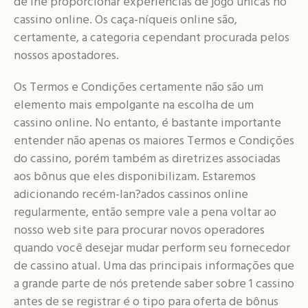
de lhe proporcionar experiências de jogo únicas no
cassino online. Os caça-níqueis online são,
certamente, a categoria cependant procurada pelos
nossos apostadores.
Os Termos e Condições certamente não são um
elemento mais empolgante na escolha de um
cassino online. No entanto, é bastante importante
entender não apenas os maiores Termos e Condições
do cassino, porém também as diretrizes associadas
aos bônus que eles disponibilizam. Estaremos
adicionando recém-lan?ados cassinos online
regularmente, então sempre vale a pena voltar ao
nosso web site para procurar novos operadores
quando você desejar mudar perform seu fornecedor
de cassino atual. Uma das principais informações que
a grande parte de nós pretende saber sobre 1 cassino
antes de se registrar é o tipo para oferta de bônus