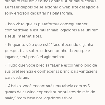
dinheiro real em cassinos online. A primeira coisa a
ze fazer depois de selecionar o web site desejado é
sony ericsson cadastrar na plataforma.
Isso visto que as plataformas conseguem ser
competitivas e estimular mais jogadores a se unirem
a seus internet sites.
Enquanto vê o que está” “acontecendo e ganha
perspectivas sobre o desempenho da equipe e
jogador, será possível agir melhor.
Tudo que você precisa fazer é escolher o jogo de
sua preferência e conhecer as principais vantagens
para cada um.
Abaixo, você encontrará uma tabela com os 5
games de cassino cependant populares do mês de
maio,” “com base nos jogadores ativos.