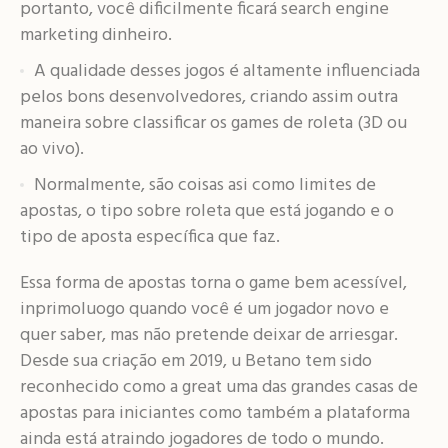
portanto, você dificilmente ficará search engine
marketing dinheiro.
A qualidade desses jogos é altamente influenciada
pelos bons desenvolvedores, criando assim outra
maneira sobre classificar os games de roleta (3D ou
ao vivo).
Normalmente, são coisas asi como limites de
apostas, o tipo sobre roleta que está jogando e o
tipo de aposta específica que faz.
Essa forma de apostas torna o game bem acessível,
inprimoluogo quando você é um jogador novo e
quer saber, mas não pretende deixar de arriesgar.
Desde sua criação em 2019, u Betano tem sido
reconhecido como a great uma das grandes casas de
apostas para iniciantes como também a plataforma
ainda está atraindo jogadores de todo o mundo.