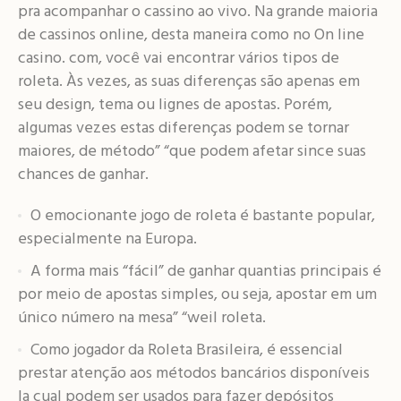
pra acompanhar o cassino ao vivo. Na grande maioria
de cassinos online, desta maneira como no On line
casino. com, você vai encontrar vários tipos de
roleta. Às vezes, as suas diferenças são apenas em
seu design, tema ou lignes de apostas. Porém,
algumas vezes estas diferenças podem se tornar
maiores, de método” “que podem afetar since suas
chances de ganhar.
O emocionante jogo de roleta é bastante popular,
especialmente na Europa.
A forma mais “fácil” de ganhar quantias principais é
por meio de apostas simples, ou seja, apostar em um
único número na mesa” “weil roleta.
Como jogador da Roleta Brasileira, é essencial
prestar atenção aos métodos bancários disponíveis
la cual podem ser usados para fazer depósitos