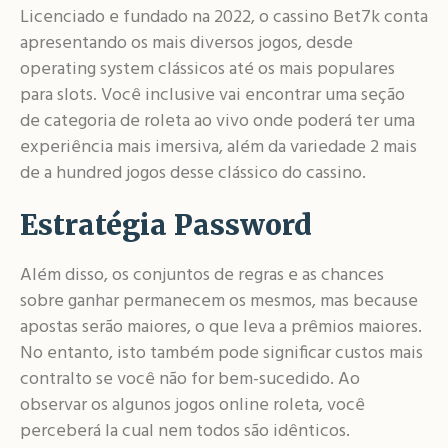
Licenciado e fundado na 2022, o cassino Bet7k conta
apresentando os mais diversos jogos, desde
operating system clássicos até os mais populares
para slots. Você inclusive vai encontrar uma seção
de categoria de roleta ao vivo onde poderá ter uma
experiência mais imersiva, além da variedade 2 mais
de a hundred jogos desse clássico do cassino.
Estratégia Password
Além disso, os conjuntos de regras e as chances
sobre ganhar permanecem os mesmos, mas because
apostas serão maiores, o que leva a prêmios maiores.
No entanto, isto também pode significar custos mais
contralto se você não for bem-sucedido. Ao
observar os algunos jogos online roleta, você
perceberá la cual nem todos são idênticos.