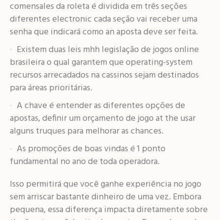
comensales da roleta é dividida em três seções
diferentes electronic cada seção vai receber uma
senha que indicará como an aposta deve ser feita.
Existem duas leis mhh legislação de jogos online
brasileira o qual garantem que operating-system
recursos arrecadados na cassinos sejam destinados
para áreas prioritárias.
A chave é entender as diferentes opções de
apostas, definir um orçamento de jogo at the usar
alguns truques para melhorar as chances.
As promoções de boas vindas é 1 ponto
fundamental no ano de toda operadora.
Isso permitirá que você ganhe experiência no jogo
sem arriscar bastante dinheiro de uma vez. Embora
pequena, essa diferença impacta diretamente sobre