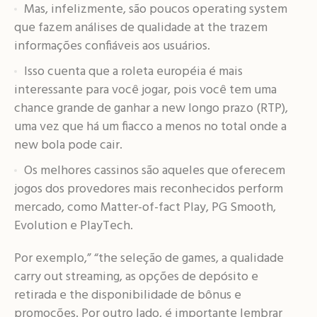
Mas, infelizmente, são poucos operating system
que fazem análises de qualidade at the trazem
informações confiáveis aos usuários.
Isso cuenta que a roleta européia é mais
interessante para você jogar, pois você tem uma
chance grande de ganhar a new longo prazo (RTP),
uma vez que há um fiacco a menos no total onde a
new bola pode cair.
Os melhores cassinos são aqueles que oferecem
jogos dos provedores mais reconhecidos perform
mercado, como Matter-of-fact Play, PG Smooth,
Evolution e PlayTech.
Por exemplo,” “the seleção de games, a qualidade
carry out streaming, as opções de depósito e
retirada e the disponibilidade de bônus e
promoções. Por outro lado, é importante lembrar