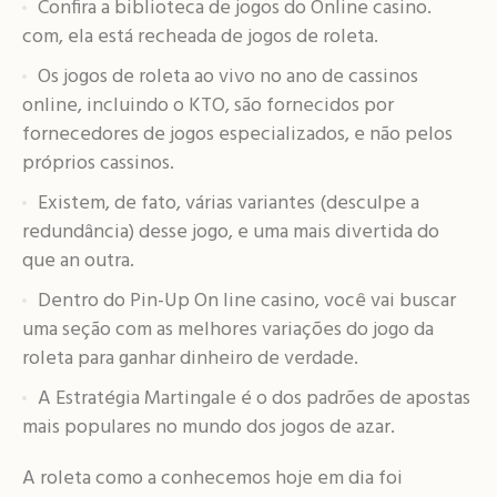
Confira a biblioteca de jogos do Online casino.
com, ela está recheada de jogos de roleta.
Os jogos de roleta ao vivo no ano de cassinos
online, incluindo o KTO, são fornecidos por
fornecedores de jogos especializados, e não pelos
próprios cassinos.
Existem, de fato, várias variantes (desculpe a
redundância) desse jogo, e uma mais divertida do
que an outra.
Dentro do Pin-Up On line casino, você vai buscar
uma seção com as melhores variações do jogo da
roleta para ganhar dinheiro de verdade.
A Estratégia Martingale é o dos padrões de apostas
mais populares no mundo dos jogos de azar.
A roleta como a conhecemos hoje em dia foi