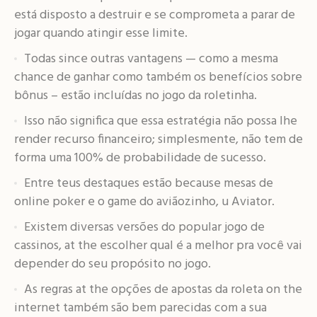
está disposto a destruir e se comprometa a parar de
jogar quando atingir esse limite.
Todas since outras vantagens — como a mesma
chance de ganhar como também os benefícios sobre
bônus – estão incluídas no jogo da roletinha.
Isso não significa que essa estratégia não possa lhe
render recurso financeiro; simplesmente, não tem de
forma uma 100% de probabilidade de sucesso.
Entre teus destaques estão because mesas de
online poker e o game do aviãozinho, u Aviator.
Existem diversas versões do popular jogo de
cassinos, at the escolher qual é a melhor pra você vai
depender do seu propósito no jogo.
As regras at the opções de apostas da roleta on the
internet também são bem parecidas com a sua