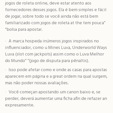
jogos de roleta online, deve estar atento aos
fornecedores desses jogos. Ela é bem simples e fácil
de jogar, sobre todo se você ainda não está bem
familiarizado com jogos de roleta at the tem pouca”
“bolsa para apostar.
A marca hospeda inúmeros jogos inspirados no
influenciador, como u Mines Luva, Underworld Ways
Luva (slot com jackpots) assim como o Luva Melhor
do Mundo” “(jogo de disputa para pênaltis).
Isso pode afetar como e onde as casas para apostas
aparecem em página e a great ordem na qual surgem,
mas não poder nossas avaliações.
Você começan apostando um canon baixo e, se
perder, deverá aumentar uma ficha afin de refazer an
expresamente.