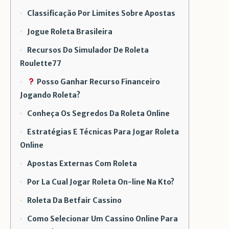
Classificação Por Limites Sobre Apostas
Jogue Roleta Brasileira
Recursos Do Simulador De Roleta
Roulette77
Posso Ganhar Recurso Financeiro
Jogando Roleta?
Conheça Os Segredos Da Roleta Online
Estratégias E Técnicas Para Jogar Roleta
Online
Apostas Externas Com Roleta
Por La Cual Jogar Roleta On-line Na Kto?
Roleta Da Betfair Cassino
Como Selecionar Um Cassino Online Para