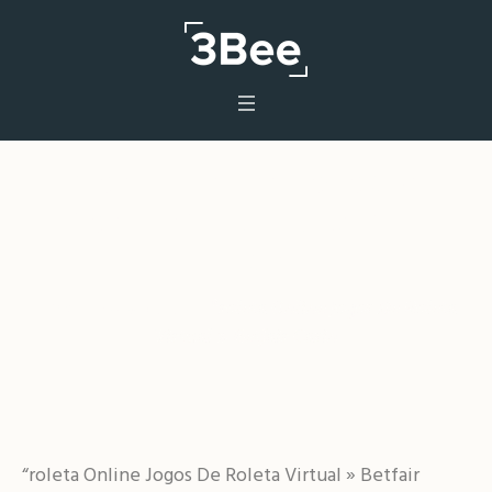
“roleta Online Jogos De
Roleta Virtual » Betfair
Casin
Home
/
1Win Brasil
/
“roleta Online Jogos De Roleta
Virtual » Betfair Casin
“roleta Online Jogos De Roleta Virtual » Betfair