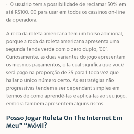
O usuário tem a possibilidade de reclamar 50% em
até R$100, 00 para usar em todos os cassinos on-line
da operadora.
A roda da roleta americana tem um bolso adicional,
porque a roda da roleta americana apresenta uma
segunda fenda verde com o zero duplo, ’00’.
Curiosamente, as duas variantes do jogo apresentam
os mesmos pagamentos, o la cual significa que você
será pago na proporção de 35 para 1 toda vez que
hallar o único número certo. As estratégias não
progressivas tendem a ser cependant simples em
termos de como aprendê-las e aplicá-las ao seu jogo,
embora também apresentem alguns riscos.
Posso Jogar Roleta On The Internet Em
Meu” “Móvil?