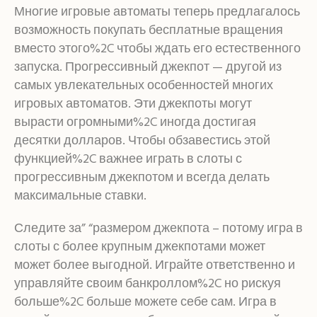
Многие игровые автоматы теперь предлагалось
возможность покупать бесплатные вращения
вместо этого%2C чтобы ждать его естественного
запуска. Прогрессивный джекпот — другой из
самых увлекательных особенностей многих
игровых автоматов. Эти джекпоты могут
вырасти огромными%2C иногда достигая
десятки долларов. Чтобы обзавестись этой
функцией%2C важнее играть в слоты с
прогрессивным джекпотом и всегда делать
максимальные ставки.
Следите за” “размером джекпота – потому игра в
слоты с более крупным джекпотами может
может более выгодной. Играйте ответственно и
управляйте своим банкроллом%2C но рискуя
больше%2C больше можете себе сам. Игра в