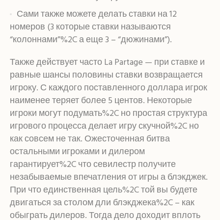
Сами также можете делать ставки на 12
номеров (3 которые ставки называются
“колоннами”%2C а еще 3 – “дюжинами”).
Также действует часто La Partage — при ставке и
равные шансы половины ставки возвращается
игроку. С каждого поставленного доллара игрок
наименее теряет более 5 центов. Некоторые
игроки могут подумать%2C но простая структура
игрового процесса делает игру скучной%2C но
как совсем не так. Ожесточенная битва
остальными игроками и дилером
гарантирует%2C что севилестр получите
незабываемые впечатления от игры а блэкджек.
При что единственная цель%2C той вы будете
двигаться за столом дли блэкджека%2C – как
обыграть дилеров. Тогда дело доходит вплоть