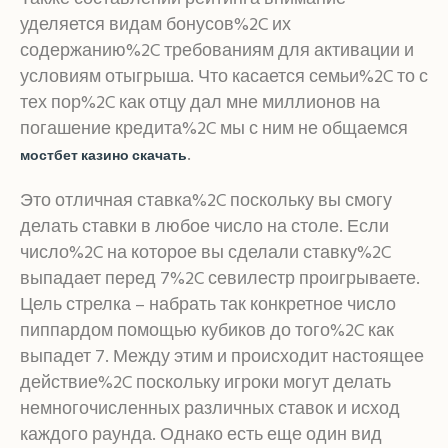
уделяется видам бонусов%2C их
содержанию%2C требованиям для активации и
условиям отыгрыша. Что касается семьи%2C то с
тех пор%2C как отцу дал мне миллионов на
погашение кредита%2C мы с ним не общаемся
.
мостбет казино скачать
Это отличная ставка%2C поскольку вы смогу
делать ставки в любое число на столе. Если
число%2C на которое вы сделали ставку%2C
выпадает перед 7%2C севилестр проигрываете.
Цель стрелка – набрать так конкретное число
пиппардом помощью кубиков до того%2C как
выпадет 7. Между этим и происходит настоящее
действие%2C поскольку игроки могут делать
немногочисленных различных ставок и исход
каждого раунда. Однако есть еще один вид