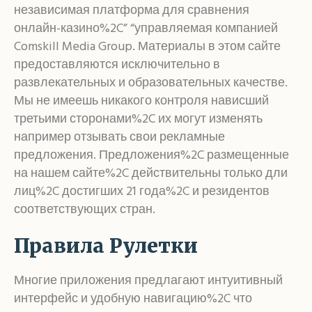
независимая платформа для сравнения
онлайн-казино%2C” “управляемая компанией
Comskill Media Group. Материалы в этом сайте
предоставляются исключительно в
развлекательных и образовательных качестве.
Мы не имеешь никакого контроля нависший
третьими сторонами%2C их могут изменять
например отзывать свои рекламные
предложения. Предложения%2C размещенные
на нашем сайте%2C действительны только дли
лиц%2C достигших 21 года%2C и резидентов
соответствующих стран.
Правила Рулетки
Многие приложения предлагают интуитивный
интерфейс и удобную навигацию%2C что