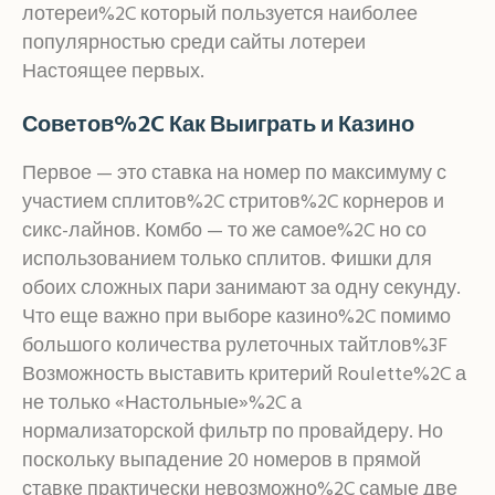
лотереи%2C который пользуется наиболее
популярностью среди сайты лотереи
Настоящее первых.
Советов%2C Как Выиграть и Казино
Первое — это ставка на номер по максимуму с
участием сплитов%2C стритов%2C корнеров и
сикс-лайнов. Комбо — то же самое%2C но со
использованием только сплитов. Фишки для
обоих сложных пари занимают за одну секунду.
Что еще важно при выборе казино%2C помимо
большого количества рулеточных тайтлов%3F
Возможность выставить критерий Roulette%2C а
не только «Настольные»%2C а
нормализаторской фильтр по провайдеру. Но
поскольку выпадение 20 номеров в прямой
ставке практически невозможно%2C самые две