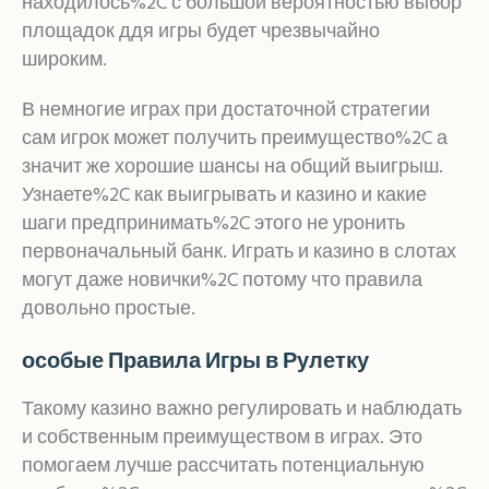
находилось%2C с большой вероятностью выбор
площадок ддя игры будет чрезвычайно
широким.
В немногие играх при достаточной стратегии
сам игрок может получить преимущество%2C а
значит же хорошие шансы на общий выигрыш.
Узнаете%2C как выигрывать и казино и какие
шаги предпринимать%2C этого не уронить
первоначальный банк. Играть и казино в слотах
могут даже новички%2C потому что правила
довольно простые.
особые Правила Игры в Рулетку
Такому казино важно регулировать и наблюдать
и собственным преимуществом в играх. Это
помогаем лучше рассчитать потенциальную