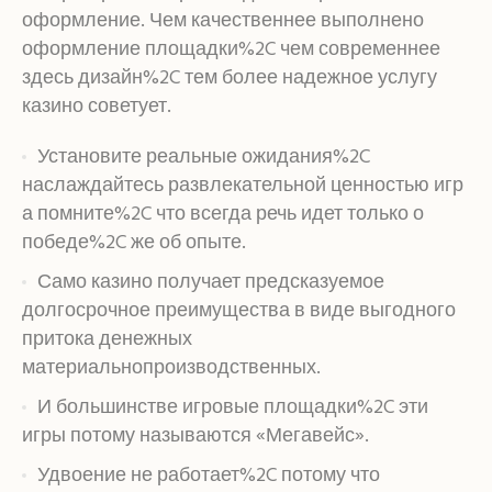
оформление. Чем качественнее выполнено
оформление площадки%2C чем современнее
здесь дизайн%2C тем более надежное услугу
казино советует.
Установите реальные ожидания%2C
наслаждайтесь развлекательной ценностью игр
а помните%2C что всегда речь идет только о
победе%2C же об опыте.
Само казино получает предсказуемое
долгосрочное преимущества в виде выгодного
притока денежных
материальнопроизводственных.
И большинстве игровые площадки%2C эти
игры потому называются «Мегавейс».
Удвоение не работает%2C потому что