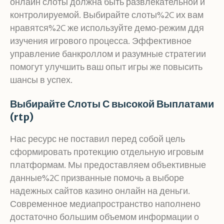
онлайн слоты должна быть развлекательной и
контролируемой. Выбирайте слоты%2C их вам
нравятся%2C же используйте демо-режим ддя
изучения игрового процесса. Эффективное
управление банкроллом и разумные стратегии
помогут улучшить ваш опыт игры же повысить
шансы в успех.
Выбирайте Слоты С высокой Выплатами
(rtp)
Нас ресурс не поставил перед собой цель
сформировать протекцию отдельную игровым
платформам. Мы предоставляем объективные
данные%2C призванные помочь а выборе
надежных сайтов казино онлайн на деньги.
Современное медиапространство наполнено
достаточно большим объемом информации о