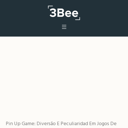
Pin Up Game: Diversão E
Peculiaridad Em Jogos De
Cassin
Home
/
Uncategorized
/
Pin Up Game: Diversão E
Peculiaridad Em Jogos De Cassin
Pin Up Game: Diversão E Peculiaridad Em Jogos De