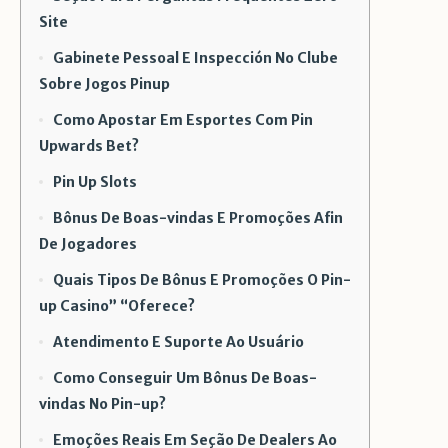
Site
Gabinete Pessoal E Inspección No Clube
Sobre Jogos Pinup
Como Apostar Em Esportes Com Pin
Upwards Bet?
Pin Up Slots
Bônus De Boas-vindas E Promoções Afin
De Jogadores
Quais Tipos De Bônus E Promoções O Pin-
up Casino” “Oferece?
Atendimento E Suporte Ao Usuário
Como Conseguir Um Bônus De Boas-
vindas No Pin-up?
Emoções Reais Em Seção De Dealers Ao