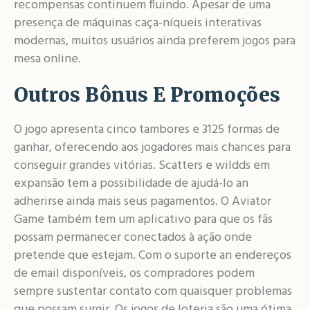
recompensas continuem fluindo. Apesar de uma
presença de máquinas caça-níqueis interativas
modernas, muitos usuários ainda preferem jogos para
mesa online.
Outros Bônus E Promoções
O jogo apresenta cinco tambores e 3125 formas de
ganhar, oferecendo aos jogadores mais chances para
conseguir grandes vitórias. Scatters e wildds em
expansão tem a possibilidade de ajudá-lo an
adherirse ainda mais seus pagamentos. O Aviator
Game também tem um aplicativo para que os fãs
possam permanecer conectados à ação onde
pretende que estejam. Com o suporte an endereços
de email disponíveis, os compradores podem
sempre sustentar contato com quaisquer problemas
que possam surgir. Os jogos de loteria são uma ótima