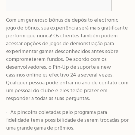
Com um generoso bônus de depósito electronic
jogo de bônus, sua experiência será mais gratificante
perform que nunca! Os clientes também podem
acessar opções de jogos de demonstração para
experimentar games desconhecidos antes sobre
comprometerem fundos. De acordo com os
desenvolvedores, o Pin-Up de suporte a new
cassinos online es efectivo 24 a several vezes.
Qualquer pessoa pode entrar no ano de contato com
um pessoal do clube e eles terão prazer em
responder a todas as suas perguntas.
As pincoins coletadas pelo programa para
fidelidade tem a possibilidade de serem trocadas por
uma grande gama de prêmios.