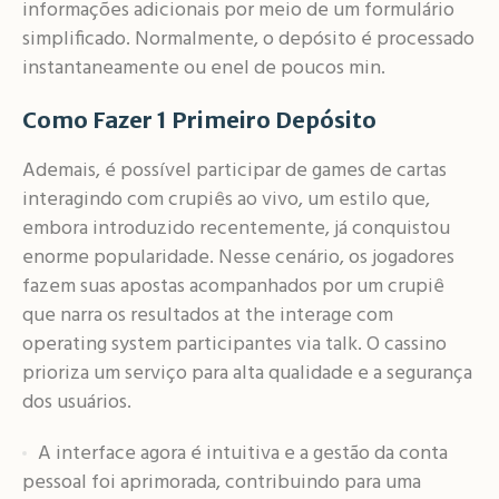
informações adicionais por meio de um formulário
simplificado. Normalmente, o depósito é processado
instantaneamente ou enel de poucos min.
Como Fazer 1 Primeiro Depósito
Ademais, é possível participar de games de cartas
interagindo com crupiês ao vivo, um estilo que,
embora introduzido recentemente, já conquistou
enorme popularidade. Nesse cenário, os jogadores
fazem suas apostas acompanhados por um crupiê
que narra os resultados at the interage com
operating system participantes via talk. O cassino
prioriza um serviço para alta qualidade e a segurança
dos usuários.
A interface agora é intuitiva e a gestão da conta
pessoal foi aprimorada, contribuindo para uma