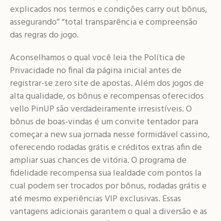
explicados nos termos e condições carry out bônus,
assegurando” “total transparência e compreensão
das regras do jogo.
Aconselhamos o qual você leia the Política de
Privacidade no final da página inicial antes de
registrar-se zero site de apostas. Além dos jogos de
alta qualidade, os bônus e recompensas oferecidos
vello PinUP são verdadeiramente irresistíveis. O
bônus de boas-vindas é um convite tentador para
começar a new sua jornada nesse formidável cassino,
oferecendo rodadas grátis e créditos extras afin de
ampliar suas chances de vitória. O programa de
fidelidade recompensa sua lealdade com pontos la
cual podem ser trocados por bônus, rodadas grátis e
até mesmo experiências VIP exclusivas. Essas
vantagens adicionais garantem o qual a diversão e as