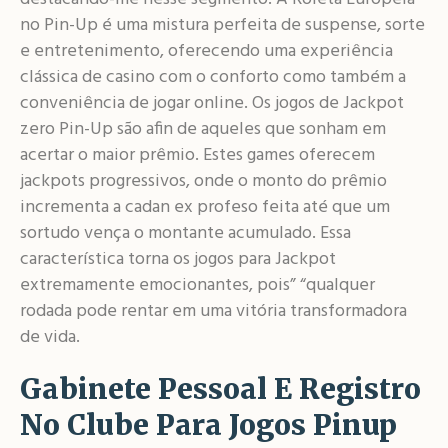
no Pin-Up é uma mistura perfeita de suspense, sorte
e entretenimento, oferecendo uma experiência
clássica de casino com o conforto como também a
conveniência de jogar online. Os jogos de Jackpot
zero Pin-Up são afin de aqueles que sonham em
acertar o maior prêmio. Estes games oferecem
jackpots progressivos, onde o monto do prêmio
incrementa a cadan ex profeso feita até que um
sortudo vença o montante acumulado. Essa
característica torna os jogos para Jackpot
extremamente emocionantes, pois” “qualquer
rodada pode rentar em uma vitória transformadora
de vida.
Gabinete Pessoal E Registro
No Clube Para Jogos Pinup