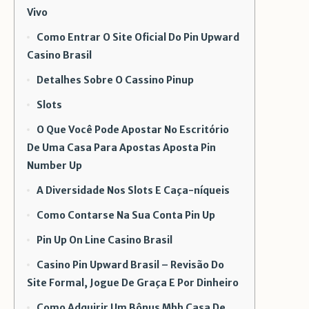
Vivo
Como Entrar O Site Oficial Do Pin Upward
Casino Brasil
Detalhes Sobre O Cassino Pinup
Slots
O Que Você Pode Apostar No Escritório
De Uma Casa Para Apostas Aposta Pin
Number Up
A Diversidade Nos Slots E Caça-níqueis
Como Contarse Na Sua Conta Pin Up
Pin Up On Line Casino Brasil
Casino Pin Upward Brasil – Revisão Do
Site Formal, Jogue De Graça E Por Dinheiro
Como Adquirir Um Bônus Mhh Casa De