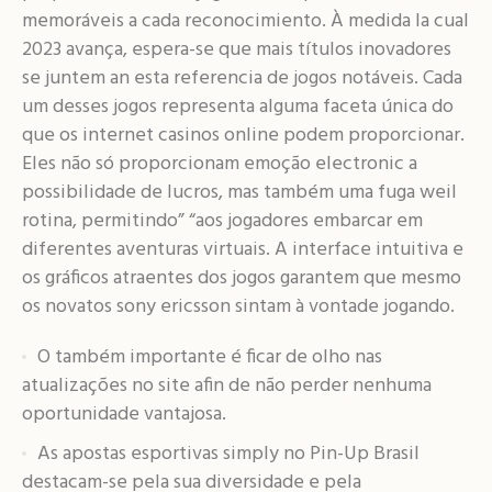
memoráveis a cada reconocimiento. À medida la cual
2023 avança, espera-se que mais títulos inovadores
se juntem an esta referencia de jogos notáveis. Cada
um desses jogos representa alguma faceta única do
que os internet casinos online podem proporcionar.
Eles não só proporcionam emoção electronic a
possibilidade de lucros, mas também uma fuga weil
rotina, permitindo” “aos jogadores embarcar em
diferentes aventuras virtuais. A interface intuitiva e
os gráficos atraentes dos jogos garantem que mesmo
os novatos sony ericsson sintam à vontade jogando.
O também importante é ficar de olho nas
atualizações no site afin de não perder nenhuma
oportunidade vantajosa.
As apostas esportivas simply no Pin-Up Brasil
destacam-se pela sua diversidade e pela