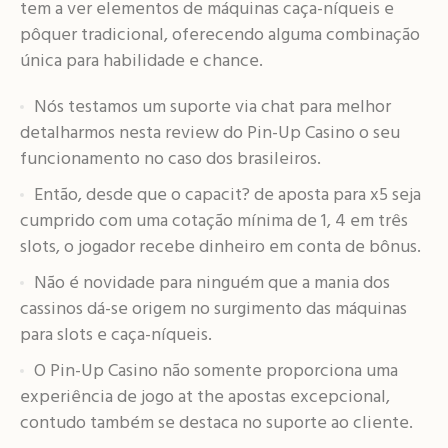
tem a ver elementos de máquinas caça-níqueis e
pôquer tradicional, oferecendo alguma combinação
única para habilidade e chance.
Nós testamos um suporte via chat para melhor
detalharmos nesta review do Pin-Up Casino o seu
funcionamento no caso dos brasileiros.
Então, desde que o capacit? de aposta para x5 seja
cumprido com uma cotação mínima de 1, 4 em três
slots, o jogador recebe dinheiro em conta de bônus.
Não é novidade para ninguém que a mania dos
cassinos dá-se origem no surgimento das máquinas
para slots e caça-níqueis.
O Pin-Up Casino não somente proporciona uma
experiência de jogo at the apostas excepcional,
contudo também se destaca no suporte ao cliente.