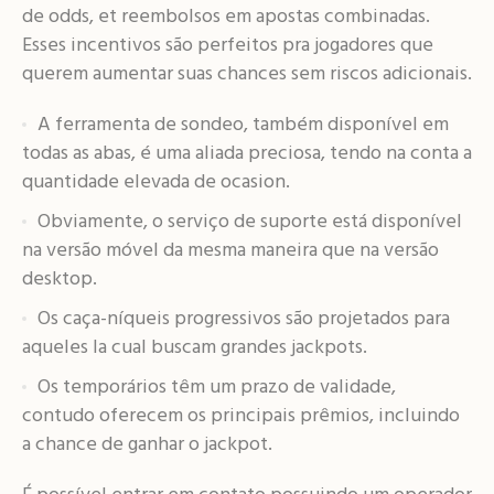
de odds, et reembolsos em apostas combinadas.
Esses incentivos são perfeitos pra jogadores que
querem aumentar suas chances sem riscos adicionais.
A ferramenta de sondeo, também disponível em
todas as abas, é uma aliada preciosa, tendo na conta a
quantidade elevada de ocasion.
Obviamente, o serviço de suporte está disponível
na versão móvel da mesma maneira que na versão
desktop.
Os caça-níqueis progressivos são projetados para
aqueles la cual buscam grandes jackpots.
Os temporários têm um prazo de validade,
contudo oferecem os principais prêmios, incluindo
a chance de ganhar o jackpot.