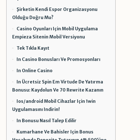
Şirketin Kendi Espor Organizasyonu
Olduğu Doğru Mu?
Casino Oyunları Için Mobil Uygulama
Empieza Sitenin Mobil Versiyonu
Tek Tıkla Kayıt
In Casino Bonusları Ve Promosyonları
In Online Casino
In Ücretsiz Spin Em Virtude De Yatırma
Bonusu: Kaydolun Ve 70 Rewrite Kazanın
Ios/android Mobil Cihazlar Için 1win
Uygulamasını Indirin!
In Bonusu Nasıl Talep Edilir
Kumarhane Ve Bahisler Için Bonus