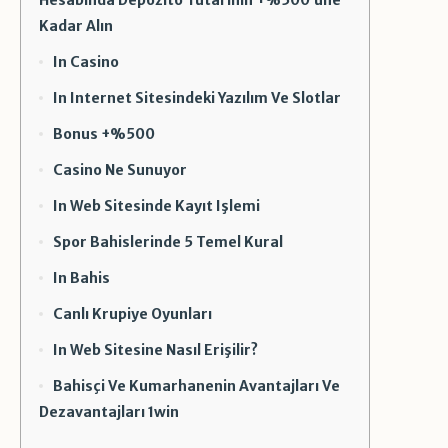
Hesabında Depozito Tutarının +%500’üne
Kadar Alın
In Casino
In Internet Sitesindeki Yazılım Ve Slotlar
Bonus +%500
Casino Ne Sunuyor
In Web Sitesinde Kayıt Işlemi
Spor Bahislerinde 5 Temel Kural
In Bahis
Canlı Krupiye Oyunları
In Web Sitesine Nasıl Erişilir?
Bahisçi Ve Kumarhanenin Avantajları Ve
Dezavantajları 1win