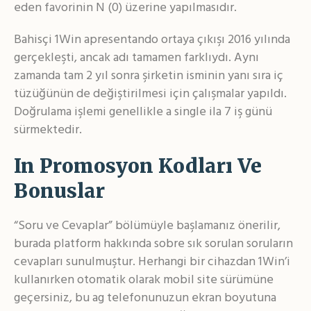
eden favorinin N (0) üzerine yapılmasıdır.
Bahisçi 1Win apresentando ortaya çıkışı 2016 yılında
gerçekleşti, ancak adı tamamen farklıydı. Aynı
zamanda tam 2 yıl sonra şirketin isminin yanı sıra iç
tüzüğünün de değiştirilmesi için çalışmalar yapıldı.
Doğrulama işlemi genellikle a single ila 7 iş günü
sürmektedir.
In Promosyon Kodları Ve
Bonuslar
“Soru ve Cevaplar” bölümüyle başlamanız önerilir,
burada platform hakkında sobre sık sorulan soruların
cevapları sunulmuştur. Herhangi bir cihazdan 1Win’i
kullanırken otomatik olarak mobil site sürümüne
geçersiniz, bu ag telefonunuzun ekran boyutuna