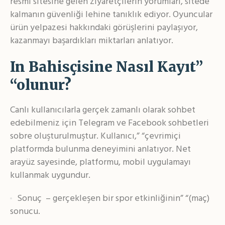
resmi sitesine gelen ziyaretçilerin yorumları, sitede
kalmanın güvenliği lehine tanıklık ediyor. Oyuncular
ürün yelpazesi hakkındaki görüşlerini paylaşıyor,
kazanmayı başardıkları miktarları anlatıyor.
In Bahisçisine Nasıl Kayıt”
“olunur?
Canlı kullanıcılarla gerçek zamanlı olarak sohbet
edebilmeniz için Telegram ve Facebook sohbetleri
sobre oluşturulmuştur. Kullanıcı,” “çevrimiçi
platformda bulunma deneyimini anlatıyor. Net
arayüz sayesinde, platformu, mobil uygulamayı
kullanmak uygundur.
Sonuç – gerçekleşen bir spor etkinliğinin” “(maç)
sonucu.