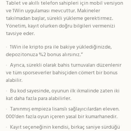
Tablet ve akıllı telefon sahipleri için mobil versiyon
ve 1Win uygulaması mevcuttur. Makineler
takılmadan başlar, sürekli yükleme gerektirmez.
Yönetim, kayıt olurken doğru bilgileri vermenizi
tavsiye eder.
1Win ile kripto pra ile bakiye yüklediğinizde,
depozitonuza %2 bonus alırsınız.”
Ayrıca, sürekli olarak bahis turnuvaları düzenlenir
ve tüm sporseverler bahisçiden cömert bir bonus
alabilir.
Bu kod sayesinde, oyunun ilk ikmalinde zaten iki
kat daha fazla para alabilirler.
Tanınmış empieza lisanslı sağlayıcılardan eleven.
000’den fazla oyun içeren yasal bir kumarhanedir.
Kayıt seçeneğinin kendisi, birkaç saniye sürdüğü