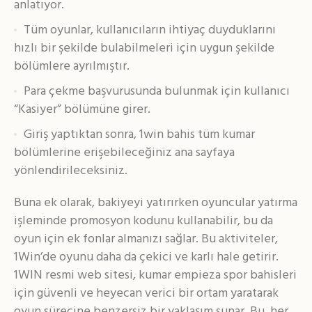
anlatıyor.
Tüm oyunlar, kullanıcıların ihtiyaç duyduklarını
hızlı bir şekilde bulabilmeleri için uygun şekilde
bölümlere ayrılmıştır.
Para çekme başvurusunda bulunmak için kullanıcı
“Kasiyer” bölümüne girer.
Giriş yaptıktan sonra, 1win bahis tüm kumar
bölümlerine erişebileceğiniz ana sayfaya
yönlendirileceksiniz.
Buna ek olarak, bakiyeyi yatırırken oyuncular yatırma
işleminde promosyon kodunu kullanabilir, bu da
oyun için ek fonlar almanızı sağlar. Bu aktiviteler,
1Win’de oyunu daha da çekici ve karlı hale getirir.
1WIN resmi web sitesi, kumar empieza spor bahisleri
için güvenli ve heyecan verici bir ortam yaratarak
oyun sürecine benzersiz bir yaklaşım sunar. Bu, her