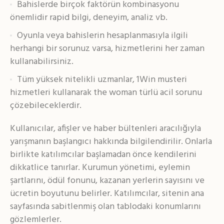
Bahislerde birçok faktörün kombinasyonu
önemlidir rapid bilgi, deneyim, analiz vb.
Oyunla veya bahislerin hesaplanmasıyla ilgili
herhangi bir sorunuz varsa, hizmetlerini her zaman
kullanabilirsiniz.
Tüm yüksek nitelikli uzmanlar, 1Win musteri
hizmetleri kullanarak the woman türlü acil sorunu
çözebileceklerdir.
Kullanıcılar, afişler ve haber bültenleri aracılığıyla
yarışmanın başlangıcı hakkında bilgilendirilir. Onlarla
birlikte katılımcılar başlamadan önce kendilerini
dikkatlice tanırlar. Kurumun yönetimi, eylemin
şartlarını, ödül fonunu, kazanan yerlerin sayısını ve
ücretin boyutunu belirler. Katılımcılar, sitenin ana
sayfasında sabitlenmiş olan tablodaki konumlarını
gözlemlerler.