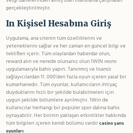
vergi dairelerinden almış olan lisanslama çalışmaları
gerçekleştirilmiştir.
In Kişisel Hesabına Giriş
Uygulama, ana sitenin tüm özelliklerini ve
yeteneklerini sağlar ve her zaman en güncel bilgi ve
teklifleri içerir. Tüm olaylardan haberdar olun,
reward alın ve nerede olursanız olun 1WIN resmi
uygulamasıyla bahis yapın. Tanınmış ve lisanslı
sağlayıcılardan 11. 000’den fazla oyun içeren yasal bir
kumarhanedir. Tüm oyunlar, kullanıcıların ihtiyaç
duyduklarını hızlı bir şekilde bulabilmeleri için
uygun şekilde bölümlere ayrılmıştır. 1Win de
kullanıcılar herhangi bir popüler spor dalına bahis
oynayabilir. Her birinin yaklaşan etkinlikler hakkında
tüm bilgileri içeren kendi bölümü vardır
casino şans
.
oyunları