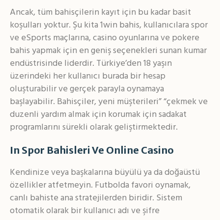
Ancak, tüm bahisçilerin kayıt için bu kadar basit
koşulları yoktur. Şu kita 1win bahis, kullanıcılara spor
ve eSports maçlarına, casino oyunlarına ve pokere
bahis yapmak için en geniş seçenekleri sunan kumar
endüstrisinde liderdir. Türkiye’den 18 yaşın
üzerindeki her kullanıcı burada bir hesap
oluşturabilir ve gerçek parayla oynamaya
başlayabilir. Bahisçiler, yeni müşterileri” “çekmek ve
duzenli yardım almak için korumak için sadakat
programlarını sürekli olarak geliştirmektedir.
In Spor Bahisleri Ve Online Casino
Kendinize veya başkalarına büyülü ya da doğaüstü
özellikler atfetmeyin. Futbolda favori oynamak,
canlı bahiste ana stratejilerden biridir. Sistem
otomatik olarak bir kullanıcı adı ve şifre