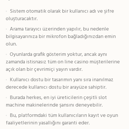
Sistem otomatik olarak bir kullanıcı adı ve şifre
oluşturacaktır.
Arama tarayıcı üzerinden yapılır, bu nedenle
bilgisayarınıza bir mikrofon bağladığınızdan emin
olun.
Oyunlarda grafik gösterim yoktur, ancak aynı
zamanda istisnasız tüm on line casino müşterilerine
açık olan bir çevrimiçi yayın vardır.
Kullanıcı dostu bir tasarımın yanı sıra inanılmaz
derecede kullanıcı dostu bir arayüze sahiptir.
Burada herkes, en iyi üreticilerin çeşitli slot
machine makinelerinde şansını deneyebilir.
Bu, platformdaki tüm kullanıcıların kayıt ve oyun
faaliyetlerinin yasallığını garanti eder.