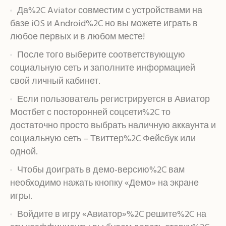
Да%2C Aviator совместим с устройствами на
базе iOS и Android%2C но вы можете играть в
любое первых и в любом месте!
После того выберите соответствующую
социальную сеть и заполните информацией
свой личный кабинет.
Если пользователь регистрируется в Авиатор
Мостбет с посторонней соцсети%2C то
достаточно просто выбрать наличную аккаунта и
социальную сеть – Твиттер%2C Фейсбук или
одной.
Чтобы доиграть в демо-версию%2C вам
необходимо нажать кнопку «Демо» на экране
игры.
Войдите в игру «Авиатор»%2C решите%2C на