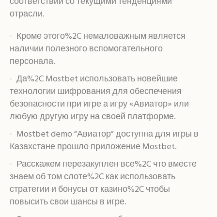
соответствии со текущими тенденциями
отрасли.
Кроме этого%2C немаловажным является
наличии полезного вспомогательного
персонала.
Да%2C Mostbet использовать новейшие
технологии шифрования для обеспечения
безопасности при игре а игру «Авиатор» или
любую другую игру на своей платформе.
Mostbet demo “Авиатор” доступна для игры в
Казахстане прошло приложение Mostbet.
Расскажем перезакуплен все%2C что вместе
знаем об том слоте%2C как использовать
стратегии и бонусы от казино%2C чтобы
повысить свои шансы в игре.