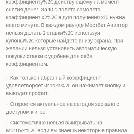
коэффициенту%2C действующему на момент
снятия денег. За 10 с полета самолета
коэффициент х2%2C а для получения х10 нужна
всего минута. В каждом раунде Мостбет Авиатор
нельзя делать 2 ставки%2C используя
купоны%2C которые найдете внизу экрана. При
желании нельзя установить автоматическую
покупки ставки с удобнее для себя
коэффициентом.
Как только набранный коэффициент
удовлетворяет игрока%2C он нажимает кнопку и
выводит профит.
Откроется актуальное на сегодня зеркало с
доступом к игре.
Систематично нельзя выигрывать на
Mostbet%2C если вы знаешь некоторые правила