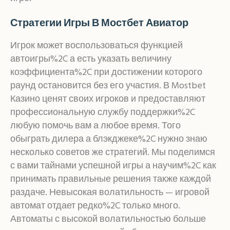
Стратегии Игры В Мостбет Авиатор
Игрок может воспользоваться функцией
автоигры%2C а есть указать величину
коэффициента%2C при достижении которого
раунд остановится без его участия. В Mostbet
Казино ценят своих игроков и предоставляют
профессиональную службу поддержки%2C
любую помочь вам а любое время. Того
обыграть дилера а блэкджеке%2C нужно знаю
несколько советов же стратегий. Мы поделимся
с вами тайнами успешной игры а научим%2C как
принимать правильные решения также каждой
раздаче. Невысокая волатильность — игровой
автомат отдает редко%2C только много.
Автоматы с высокой волатильностью больше