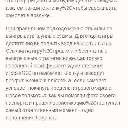
эти коэффициенты вы будем делать ставку%2C
а затем нажмите кнопку%2C чтобы удерживать
самолет в воздухе.
При правильном подходе можно стабильнее
выигрывать крупные суммы. Для старта игры
достаточно выполнить вход на mostbet. com.
Ссылка на игру%2C правила и бесплатные
выигрышные стратегии ниже. Как только
набранный коэффициент удовлетворяет
игрока%2C он нажимает кнопку и выводит
профит. Казино в плюсе%2C если самолет
успевает покинуть пределы игрового экрана.
После только%2C как вы помогли фото своего
паспорта и прошли верификацию%2C наступает
самый ответственный момент – одно
пополнение баланса.