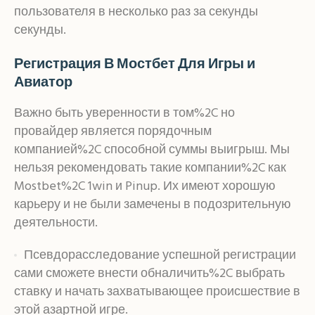
пользователя в несколько раз за секунды
секунды.
Регистрация В Мостбет Для Игры и
Авиатор
Важно быть уверенности в том%2C но
провайдер является порядочным
компанией%2C способной суммы выигрыш. Мы
нельзя рекомендовать такие компании%2C как
Mostbet%2C 1win и Pinup. Их имеют хорошую
карьеру и не были замечены в подозрительную
деятельности.
Псевдорасследование успешной регистрации
сами сможете внести обналичить%2C выбрать
ставку и начать захватывающее происшествие в
этой азартной игре.