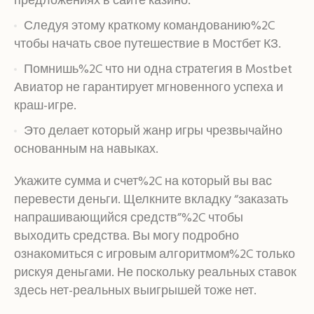
предложениях в сайте казино.
Следуя этому краткому командованию%2C
чтобы начать свое путешествие в Мостбет КЗ.
Помнишь%2C что ни одна стратегия в Mostbet
Авиатор не гарантирует мгновенного успеха и
краш-игре.
Это делает который жанр игры чрезвычайно
основанным на навыках.
Укажите сумма и счет%2C на который вы вас
перевести деньги. Щелкните вкладку “заказать
напрашивающийся средств”%2C чтобы
выходить средства. Вы могу подробно
ознакомиться с игровым алгоритмом%2C только
рискуя деньгами. Не поскольку реальных ставок
здесь нет-реальных выигрышей тоже нет.