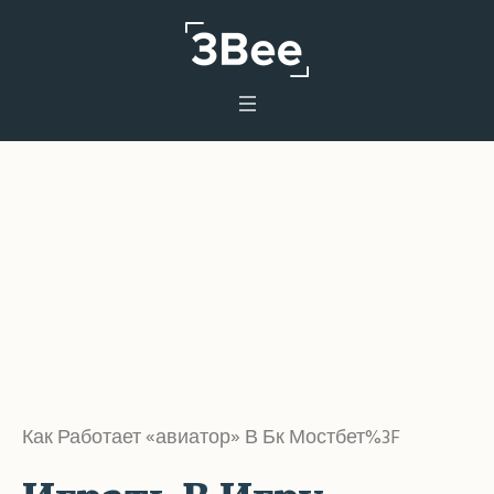
Как Работает «авиатор» В
Бк Мостбет%3
Home
/
Uncategorized
/
Как Работает «авиатор»
В Бк Мостбет%3
Как Работает «авиатор» В Бк Мостбет%3F