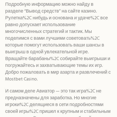
Подробную информацию можно найду в
разделе “Вывод средств” на сайте казино.
Рулетка%2C нибудь и основана и удаче%2C все
равно допускает использование
многочисленных стратегий и тактик. Мы
поделимся с вами лучшими советовать%2C
которые помогут использовать ваши шансы в
выигрыш в одной увлекательной игре.
Вращайте барабаны%2C собирайте выигрыши и
погружайтесь и захватывающие темы их игр.
Добро пожаловать в мир азарта и развлечений с
Mostbet Casino.
И самом деле Авиатор — это так игра%2C не
предназначены для заработка. Но многие
игроки%2C делящиеся в сети подробностями
своей игры%2C пришел к крупным и стабильным