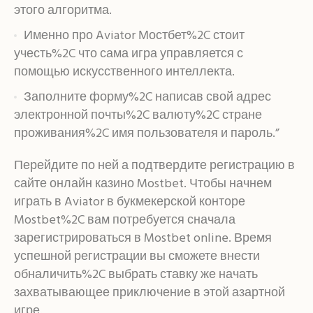
этого алгоритма.
Именно про Aviator Мостбет%2C стоит
учесть%2C что сама игра управляется с
помощью искусственного интеллекта.
Заполните форму%2C написав свой адрес
электронной почты%2C валюту%2C стране
проживания%2C имя пользователя и пароль.”
Перейдите по ней а подтвердите регистрацию в
сайте онлайн казино Mostbet. Чтобы начнем
играть в Aviator в букмекерской конторе
Mostbet%2C вам потребуется сначала
зарегистрироваться в Mostbet online. Время
успешной регистрации вы сможете внести
обналичить%2C выбрать ставку же начать
захватывающее приключение в этой азартной
игре.