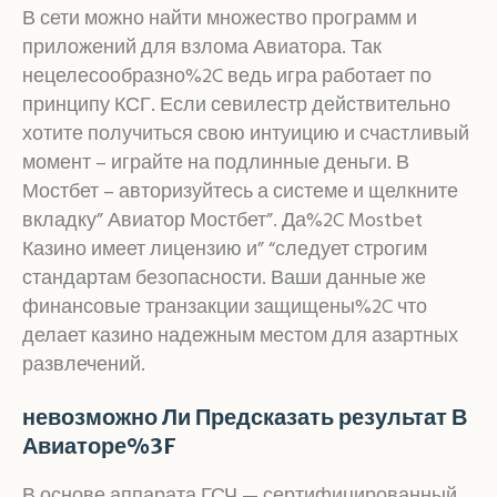
В сети можно найти множество программ и
приложений для взлома Авиатора. Так
нецелесообразно%2C ведь игра работает по
принципу КСГ. Если севилестр действительно
хотите получиться свою интуицию и счастливый
момент – играйте на подлинные деньги. В
Мостбет – авторизуйтесь а системе и щелкните
вкладку” Авиатор Мостбет”. Да%2C Mostbet
Казино имеет лицензию и” “следует строгим
стандартам безопасности. Ваши данные же
финансовые транзакции защищены%2C что
делает казино надежным местом для азартных
развлечений.
невозможно Ли Предсказать результат В
Авиаторе%3F
В основе аппарата ГСЧ — сертифицированный