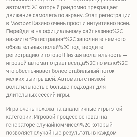
автомат%2C который рандомно прекращает
движение самолета по экрану. Этап регистрации
в Mostbet Казино очень прост и интуитивно ясен.
Перейдите на официальному сайт казино%2C
нажмите “Регистрация”%2C заполните немного
обязательных полей%2C подтвердите
регистрацию и готово! Низкая волатильность —
игровой автомат отдает всегда%2C но мало%2C
что обеспечивает более стабильный поток
мелких выигрышей. Автоматы с низкой
волатильностью больше подходит для
длительных сессий игры.
Игра очень похожа на аналогичные игры этой
категории. Игровой процесс основан на
генераторе случайном чисел%2C который
позволяет случайные результаты в каждом