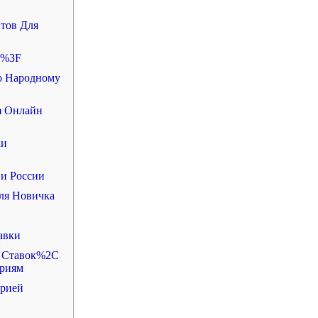
тов Для
в%3F
о Народному
m Онлайн
ки
 и России
Для Новичка
авки
р Ставок%2C
ериям
орией