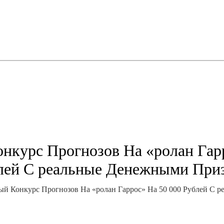
нкурс Прогнозов На «ролан Гар
лей С реальные Денежными При
ый Конкурс Прогнозов На «ролан Гаррос» На 50 000 Рублей С