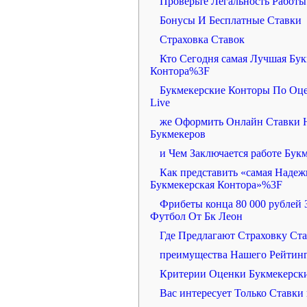
Проверьте Легальность Работы
Бонусы И Бесплатные Ставки
Страховка Ставок
Кто Сегодня самая Лучшая Бук
Контора%3F
Букмекерские Конторы По Оце
Live
же Оформить Онлайн Ставки 
Букмекеров
и Чем Заключается работе Бук
Как представить «самая Надеж
Букмекерская Контора»%3F
Фрибеты конца 80 000 рублей 
Футбол От Бк Леон
Где Предлагают Страховку Ст
преимущества Нашего Рейтин
Критерии Оценки Букмекерск
Вас интересует Только Ставки