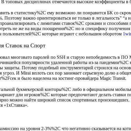
а. В топовых дисциплинах отмечаются высокие коэффициенты в б
тавить в статистику%2C ему возможно ли понравится БК со скр
. Поэтому важно ориентироваться не только в легальность” “а 
 проанализировать с лимитами ставок%2C сроками и способами
отреть не же на виды поощрения%2C но и специфику получения
ды пользователей%2C которые играют с небольшим оборотом
1win
ля Ставок на Спорт
ьзовал многовато паролей по SSH и старую непобедимость в ПО 
ичившейся популярности удаленной работы из-за пандемии%2C 
ты защиты. Потому подобный инструментарий строился на осно
 угроз. И Mirai вплоть сих пор занимает серьезную долю а обще
т%2Fсек и было нацелена на хостинг-провайдера Magic Transit.
легальной букмекерской конторы%2C либо в официальном мобил
иант дли игроков%2C которые предпочитают делать ставки по х
улярно можно найти широкий список спортивных произошедших.
ся «1хСтавка».
комиссию на уровня 2-3%%2C что негативно сказывается на коти