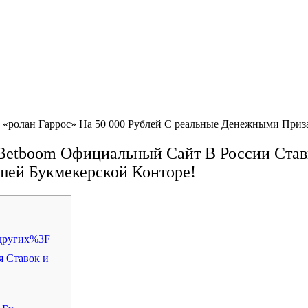
 «ролан Гаррос» На 50 000 Рублей С реальные Денежными Приз
Betboom Официальный Сайт В России Став
шей Букмекерской Конторе!
 других%3F
я Ставок и