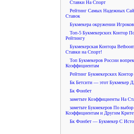
Ставки На Спорт
Рейтинг Самых Надежных Сай
Ставок
Букмекера окружении Игроко
Топ-5 Букмекерских Контор П
Рейтингу
Букмекерская Контора Betboo
Ставки на Спорт!
Топ Букмекеров России вопре
Коэффициентам
Рейтинг Букмекерских Контор
Бк Бетсити — этот Букмекер 
Бк Фонбет
заметьте Коэффициенты На Ст
заметьте Букмекеров По выбо
Коэффициентам и Другим Крит
Бк Фонбет — Букмекер С Ист