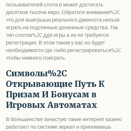
пользователей слота и может достигать
десятков тысячи евро. Обратите внимание%2C
что для выигрыша реального джекпота нельзя
играть на подлинные денежные средства. Так
тип слотов%2C ддя игры в их не требуется
регистрация. В этом таком у вас но будет
необходимости где-либо регистрироваться%2C
чтобы немного поиграть.
Символы%2C
Открывающие Путь К
Призам И Бонусам в
Игровых Автоматах
В большинстве зачастую такие интернет казино
работают по системе зеркал и принимаешь