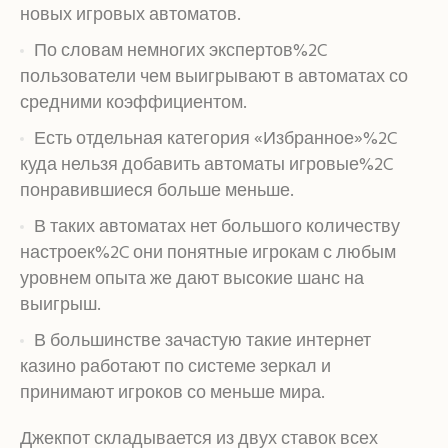
новых игровых автоматов.
По словам немногих экспертов%2C
пользователи чем выигрывают в автоматах со
средними коэффициентом.
Есть отдельная категория «Избранное»%2C
куда нельзя добавить автоматы игровые%2C
понравившиеся больше меньше.
В таких автоматах нет большого количеству
настроек%2C они понятные игрокам с любым
уровнем опыта же дают высокие шанс на
выигрыш.
В большинстве зачастую такие интернет
казино работают по системе зеркал и
принимают игроков со меньше мира.
Джекпот складывается из двух ставок всех