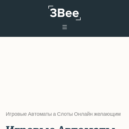
Игровые Автоматы а
Слоты Онлайн желающи
Home
/
Uncategorized
/
Игровые Автоматы а
Слоты Онлайн желающи
Игровые Автоматы а Слоты Онлайн желающим