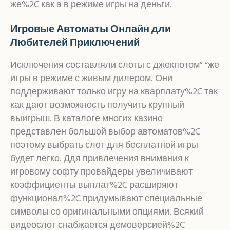
же%2C как а в режиме игры на деньги.
Игровые Автоматы Онлайн дли
Любителей Приключений
Исключения составляли слоты с джекпотом” “же
игры в режиме с живым дилером. Они
поддерживают только игру на кварплату%2C так
как дают возможность получить крупный
выигрыш. В каталоге многих казино
представлен большой выбор автоматов%2C
поэтому выбрать слот для бесплатной игры
будет легко. Ддя привлечения внимания к
игровому софту провайдеры увеличивают
коэффициенты выплат%2C расширяют
функционал%2C придумывают специальные
символы со оригинальными опциями. Всякий
видеослот снабжается демоверсией%2C