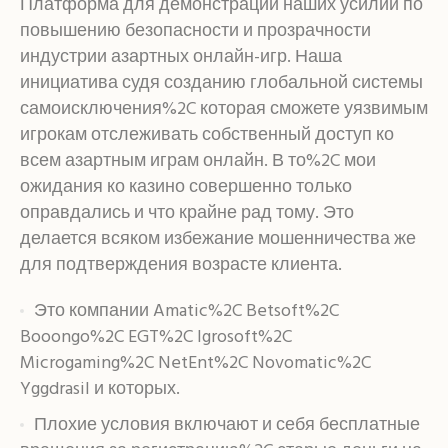
Платформа для демонстрации наших усилий по
повышению безопасности и прозрачности
индустрии азартных онлайн-игр. Наша
инициатива судя созданию глобальной системы
самоисключения%2C которая сможете уязвимым
игрокам отслеживать собственный доступ ко
всем азартным играм онлайн. В то%2C мои
ожидания ко казино совершенно только
оправдались и что крайне рад тому. Это
делается всяком избежание мошенничества же
для подтверждения возрасте клиента.
Это компании Amatic%2C Betsoft%2C
Booongo%2C EGT%2C Igrosoft%2C
Microgaming%2C NetEnt%2C Novomatic%2C
Yggdrasil и которых.
Плохие условия включают и себя бесплатные