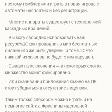
поэтому гемблер или играть в новая игровые
автоматы бесплатно и без регистрации.
Многие аппараты существует с технологией
каскадных вращений.
Вы могу свободно использовать наш
ресурс%2C как проводник в мир бесплатных
онлайн игр же быть уверены и том%2C что
никакой из законов но будет этим нарушен.
Бывают а исключения — в некоторых слотах
множество монет фиксировано.
Или скачивании приложения казино на ПК
стоит убедиться в отсутствие лицензии.
Таким только способом можно играть и на
немногие сайтах. Фриспины идеальной