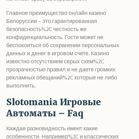
Главное преимущество онлайн казино
Белоруссии – это гарантированная
безопасность%2C честность же
конфиденциальность. Гости может не
беспокоиться об сохранении персональных
данных и денег в игровом счете. Казино
известно отсутствием серых схем%2C
прозрачностью правил и не даете громких
рекламных обещаний%2C которые не либо
выполнить.
Slotomania Игровые
Автоматы – Faq
Каждая разновидность имеет какие
особенности. Например%2C и классических