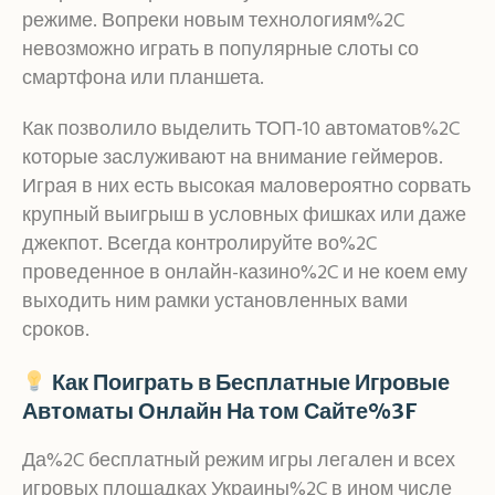
режиме. Вопреки новым технологиям%2C
невозможно играть в популярные слоты со
смартфона или планшета.
Как позволило выделить ТОП-10 автоматов%2C
которые заслуживают на внимание геймеров.
Играя в них есть высокая маловероятно сорвать
крупный выигрыш в условных фишках или даже
джекпот. Всегда контролируйте во%2C
проведенное в онлайн-казино%2C и не коем ему
выходить ним рамки установленных вами
сроков.
Как Поиграть в Бесплатные Игровые
Автоматы Онлайн На том Сайте%3F
Да%2C бесплатный режим игры легален и всех
игровых площадках Украины%2C в ином числе