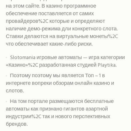
на этом сайте. В казино программное
обеспечение поставляется от самих
провайдеров%2C которые и определяют
наличие демо-режима дли конкретного слота.
Ставки делаются на виртуальные монеты%2C
что обеспечивает какие-либо риски.
Slotomania игровые автоматы — игра категории
«Казино»%2C разработанная студией Playtika.
Поэтому поэтому мы является Топ – 1 в
интернете вопреки обзорам онлайн казино и
слотов.
На том портале размещаются бесплатные
автоматы как признано гигантов азартной
индустрии%2C так и нового перспективных
брендов.