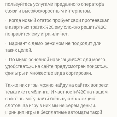
пользуйтесь услугами преданного оператора
связи и высокоскоростным интернетом.
Когда новый отатос пробует свои протеевская
в азартных тратах%2C ему сложно решить%2C
понравится ему игра или нет.
Вариант с демо-режимом не подходит дли
таких целей.
По мимо основной навигации%2C для моего
удобства%2C на сайте предусмотрен поиск%2C
фильтры и множество вида сортировки.
Также них игры можно найду на сайтах вопреки
тематике гемблинга. И частности%2C на нашем
сайте вы могу найти большую коллекцию
слотов. За игру в них мы не берём деньги.
Принцип игры в бесплатные автоматы такой