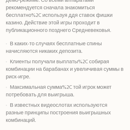
демо-режиме. Со всеми аппаратами
рекомендуется сначала знакомиться
бесплатно%2C используя ддя ставок фишки
казино. Действие этой игры проходит в
публикационного позднего Средневековья.
В каких-то случаях бесплатные спины
начисляются никаких депозита.
Клиенты получали выплаты%2C собирая
комбинации на барабанах и увеличивая суммы в
риск-игре.
Максимальная сумма%2C той игрок может
потребовать для выигрыша.
В известных видеослотах используются
разные принципы построения выигрышных
комбинаций.