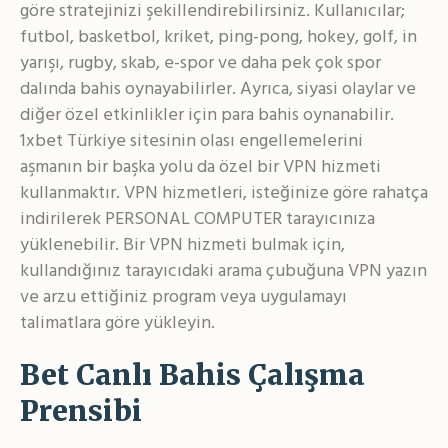
göre stratejinizi şekillendirebilirsiniz. Kullanıcılar;
futbol, basketbol, kriket, ping-pong, hokey, golf, in
yarışı, rugby, skab, e-spor ve daha pek çok spor
dalında bahis oynayabilirler. Ayrıca, siyasi olaylar ve
diğer özel etkinlikler için para bahis oynanabilir.
1xbet Türkiye sitesinin olası engellemelerini
aşmanın bir başka yolu da özel bir VPN hizmeti
kullanmaktır. VPN hizmetleri, isteğinize göre rahatça
indirilerek PERSONAL COMPUTER tarayıcınıza
yüklenebilir. Bir VPN hizmeti bulmak için,
kullandığınız tarayıcıdaki arama çubuğuna VPN yazın
ve arzu ettiğiniz program veya uygulamayı
talimatlara göre yükleyin.
Bet Canlı Bahis Çalışma
Prensibi