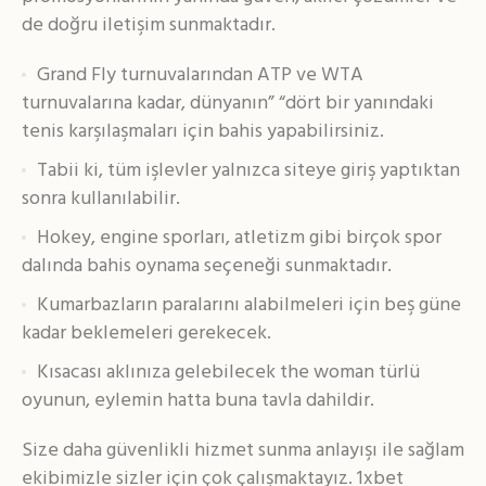
de doğru iletişim sunmaktadır.
Grand Fly turnuvalarından ATP ve WTA
turnuvalarına kadar, dünyanın” “dört bir yanındaki
tenis karşılaşmaları için bahis yapabilirsiniz.
Tabii ki, tüm işlevler yalnızca siteye giriş yaptıktan
sonra kullanılabilir.
Hokey, engine sporları, atletizm gibi birçok spor
dalında bahis oynama seçeneği sunmaktadır.
Kumarbazların paralarını alabilmeleri için beş güne
kadar beklemeleri gerekecek.
Kısacası aklınıza gelebilecek the woman türlü
oyunun, eylemin hatta buna tavla dahildir.
Size daha güvenlikli hizmet sunma anlayışı ile sağlam
ekibimizle sizler için çok çalışmaktayız. 1xbet