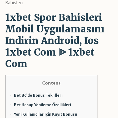
Bahisleri
1xbet Spor Bahisleri
Mobil Uygulamasını
Indirin Android, Ios
1xbet Com ᐉ 1xbet
Com
Content
Bet Bc’de Bonus Teklifleri
Bet Hesap Yenileme Özellikleri
Yeni Kullanıcılar Için Kayıt Bonusu