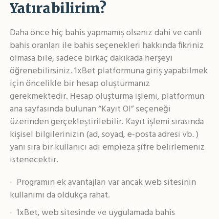
Yatırabilirim?
Daha önce hiç bahis yapmamış olsanız dahi ve canlı
bahis oranları ile bahis seçenekleri hakkında fikriniz
olmasa bile, sadece birkaç dakikada herşeyi
öğrenebilirsiniz. 1xBet platformuna giriş yapabilmek
için öncelikle bir hesap oluşturmanız
gerekmektedir. Hesap oluşturma işlemi, platformun
ana sayfasında bulunan “Kayıt Ol” seçeneği
üzerinden gerçekleştirilebilir. Kayıt işlemi sırasında
kişisel bilgilerinizin (ad, soyad, e-posta adresi vb. )
yanı sıra bir kullanıcı adı empieza şifre belirlemeniz
istenecektir.
Programın ek avantajları var ancak web sitesinin
kullanımı da oldukça rahat.
1xBet, web sitesinde ve uygulamada bahis