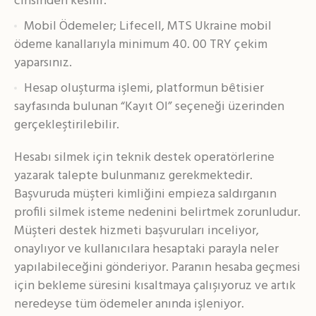
cinsinden kesilir.
Mobil Ödemeler; Lifecell, MTS Ukraine mobil
ödeme kanallarıyla minimum 40. 00 TRY çekim
yaparsınız.
Hesap oluşturma işlemi, platformun bêtisier
sayfasında bulunan “Kayıt Ol” seçeneği üzerinden
gerçekleştirilebilir.
Hesabı silmek için teknik destek operatörlerine
yazarak talepte bulunmanız gerekmektedir.
Başvuruda müşteri kimliğini empieza saldırganın
profili silmek isteme nedenini belirtmek zorunludur.
Müşteri destek hizmeti başvuruları inceliyor,
onaylıyor ve kullanıcılara hesaptaki parayla neler
yapılabileceğini gönderiyor. Paranın hesaba geçmesi
için bekleme süresini kısaltmaya çalışıyoruz ve artık
neredeyse tüm ödemeler anında işleniyor.