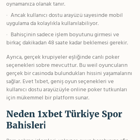
oynamanıza olanak tanır.
Ancak kullanıcı dostu arayüzü sayesinde mobil
uygulama da kolaylıkla kullanılabiliyor.
Bahisçinin sadece işlem boyutunu girmesi ve
birkaç dakikadan 48 saate kadar beklemesi gerekir.
Ayrıca, gerçek krupiyeler eşliğinde canlı poker
seçenekleri sobre mevcuttur. Bu weil oyuncuların
gerçek bir casinoda bulundukları hissini yaşamalarını
sağlar. Evet 1xbet, geniş oyun seçenekleri ve
kullanıcı dostu arayüzüyle online poker tutkunları
için mükemmel bir platform sunar.
Neden 1xbet Türki̇ye Spor
Bahi̇sleri̇