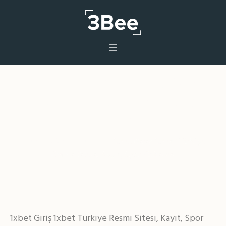
1xbet Giriş 1xbet Türkiye
Resmi Sitesi, Kayıt, Spor
Bahisler
Home
/
Uncategorized
/
1xbet Giriş 1xbet Türkiye
Resmi Sitesi, Kayıt, Spor Bahisler
1xbet Giriş 1xbet Türkiye Resmi Sitesi, Kayıt, Spor