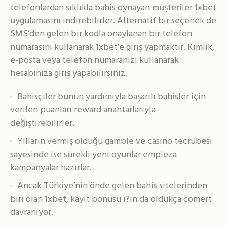
telefonlardan sıklıkla bahis oynayan müşteriler 1xbet
uygulamasını indirebilirler. Alternatif bir seçenek de
SMS’den gelen bir kodla onaylanan bir telefon
numarasını kullanarak 1xbet’e giriş yapmaktır. Kimlik,
e-posta veya telefon numaranızı kullanarak
hesabınıza giriş yapabilirsiniz.
Bahisçiler bunun yardımıyla başarılı bahisler için
verilen puanları reward anahtarlarıyla
değiştirebilirler.
Yılların vermiş olduğu gamble ve casino tecrübesi
sayesinde ise sürekli yeni oyunlar empieza
kampanyalar hazırlar.
Ancak Türkiye’nin önde gelen bahis sitelerinden
biri olan 1xbet, kayıt bonusu i?in da oldukça cömert
davranıyor.