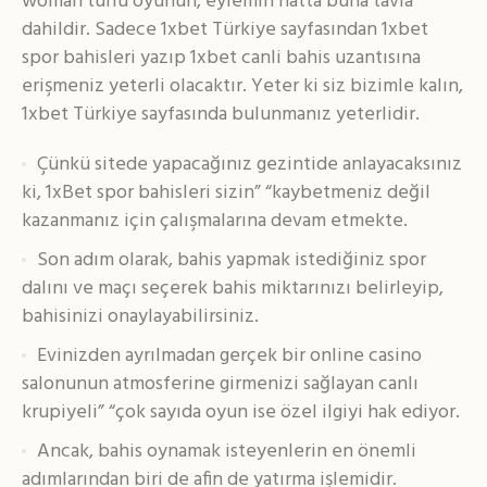
woman türlü oyunun, eylemin hatta buna tavla
dahildir. Sadece 1xbet Türkiye sayfasından 1xbet
spor bahisleri yazıp 1xbet canli bahis uzantısına
erişmeniz yeterli olacaktır. Yeter ki siz bizimle kalın,
1xbet Türkiye sayfasında bulunmanız yeterlidir.
Çünkü sitede yapacağınız gezintide anlayacaksınız
ki, 1xBet spor bahisleri sizin” “kaybetmeniz değil
kazanmanız için çalışmalarına devam etmekte.
Son adım olarak, bahis yapmak istediğiniz spor
dalını ve maçı seçerek bahis miktarınızı belirleyip,
bahisinizi onaylayabilirsiniz.
Evinizden ayrılmadan gerçek bir online casino
salonunun atmosferine girmenizi sağlayan canlı
krupiyeli” “çok sayıda oyun ise özel ilgiyi hak ediyor.
Ancak, bahis oynamak isteyenlerin en önemli
adımlarından biri de afin de yatırma işlemidir.