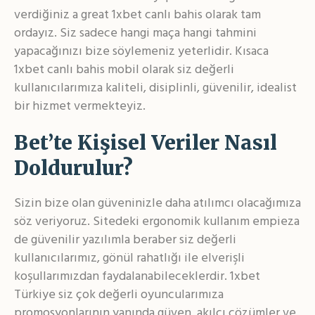
verdiğiniz a great 1xbet canlı bahis olarak tam
ordayız. Siz sadece hangi maça hangi tahmini
yapacağınızı bize söylemeniz yeterlidir. Kısaca
1xbet canlı bahis mobil olarak siz değerli
kullanıcılarımıza kaliteli, disiplinli, güvenilir, idealist
bir hizmet vermekteyiz.
Bet’te Kişisel Veriler Nasıl
Doldurulur?
Sizin bize olan güveninizle daha atılımcı olacağımıza
söz veriyoruz. Sitedeki ergonomik kullanım empieza
de güvenilir yazılımla beraber siz değerli
kullanıcılarımız, gönül rahatlığı ile elverişli
koşullarımızdan faydalanabileceklerdir. 1xbet
Türkiye siz çok değerli oyuncularımıza
promosyonlarının yanında güven, akılcı çözümler ve