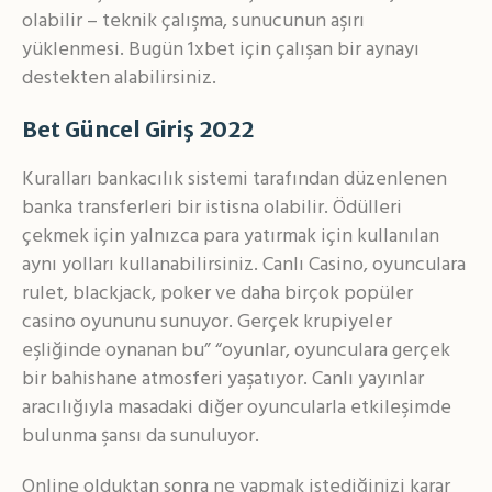
olabilir – teknik çalışma, sunucunun aşırı
yüklenmesi. Bugün 1xbet için çalışan bir aynayı
destekten alabilirsiniz.
Bet Güncel Giriş 2022
Kuralları bankacılık sistemi tarafından düzenlenen
banka transferleri bir istisna olabilir. Ödülleri
çekmek için yalnızca para yatırmak için kullanılan
aynı yolları kullanabilirsiniz. Canlı Casino, oyunculara
rulet, blackjack, poker ve daha birçok popüler
casino oyununu sunuyor. Gerçek krupiyeler
eşliğinde oynanan bu” “oyunlar, oyunculara gerçek
bir bahishane atmosferi yaşatıyor. Canlı yayınlar
aracılığıyla masadaki diğer oyuncularla etkileşimde
bulunma şansı da sunuluyor.
Online olduktan sonra ne yapmak istediğinizi karar