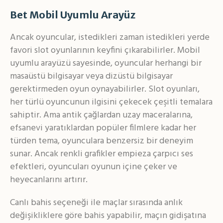
Bet Mobil Uyumlu Arayüz
Ancak oyuncular, istedikleri zaman istedikleri yerde
favori slot oyunlarının keyfini çıkarabilirler. Mobil
uyumlu arayüzü sayesinde, oyuncular herhangi bir
masaüstü bilgisayar veya dizüstü bilgisayar
gerektirmeden oyun oynayabilirler. Slot oyunları,
her türlü oyuncunun ilgisini çekecek çeşitli temalara
sahiptir. Ama antik çağlardan uzay maceralarına,
efsanevi yaratıklardan popüler filmlere kadar her
türden tema, oyunculara benzersiz bir deneyim
sunar. Ancak renkli grafikler empieza çarpıcı ses
efektleri, oyuncuları oyunun içine çeker ve
heyecanlarını artırır.
Canlı bahis seçeneği ile maçlar sırasında anlık
değişikliklere göre bahis yapabilir, maçın gidişatına